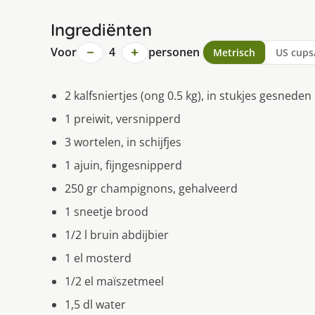
Ingrediënten
−
+
Voor
4
personen
Metrisch
US cups
2 kalfsniertjes (ong 0.5 kg), in stukjes gesneden
1 preiwit, versnipperd
3 wortelen, in schijfjes
1 ajuin, fijngesnipperd
250 gr champignons, gehalveerd
1 sneetje brood
1/2 l bruin abdijbier
1 el mosterd
1/2 el maïszetmeel
1,5 dl water