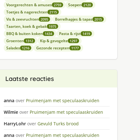
Voorgerechten & amuses
Soepen
2759
2120
Toetjes & nagerechten
2115
Vis & zeevruchten
Borrelhapjes & tapas
2095
2015
Taarten, koek & gebak
1975
BBQ & buiten koken
Pasta & rijst
1434
1419
Groenten
Kip & gevogelte
1312
1297
Salades
Gezonde recepten
1216
1177
Laatste reacties
anna
over
Pruimenjam met speculaaskruiden
Wilmie
over
Pruimenjam met speculaaskruiden
HarryLohr
over
Gevuld Turks brood
anna
over
Pruimenjam met speculaaskruiden