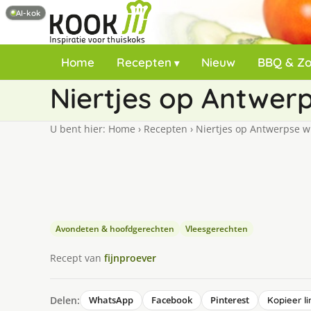
AI-kok
Home
Recepten
Nieuw
BBQ & Z
Niertjes op Antwerp
U bent hier:
Home
›
Recepten
›
Niertjes op Antwerpse w
Avondeten & hoofdgerechten
Vleesgerechten
Recept van
fijnproever
Delen:
WhatsApp
Facebook
Pinterest
Kopieer li