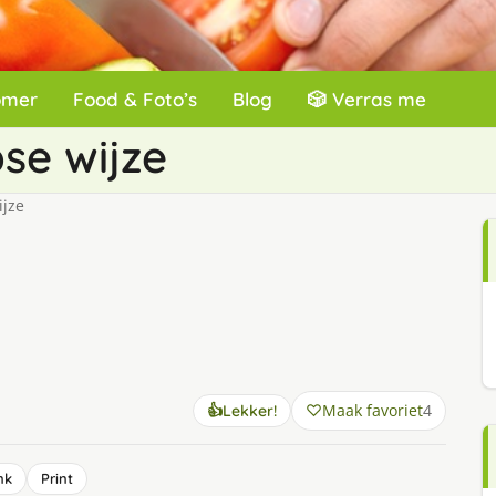
omer
Food & Foto’s
Blog
🎲 Verras me
se wijze
ijze
Maak favoriet
4
👍
Lekker!
nk
Print