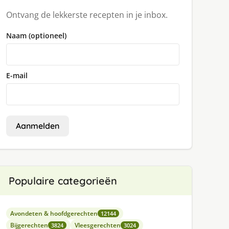
Ontvang de lekkerste recepten in je inbox.
Naam (optioneel)
E-mail
Aanmelden
Populaire categorieën
Avondeten & hoofdgerechten
12144
Bijgerechten
Vleesgerechten
3824
3024