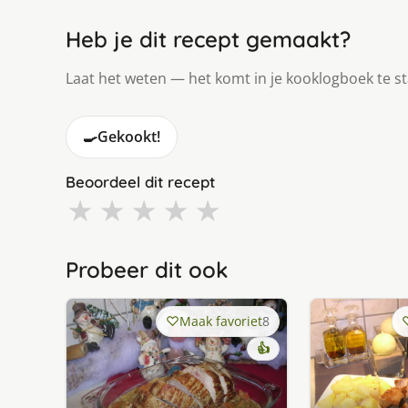
Heb je dit recept gemaakt?
Laat het weten — het komt in je kooklogboek te s
🍳
Gekookt!
Beoordeel dit recept
★
★
★
★
★
Probeer dit ook
Maak favoriet
8
👍