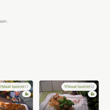
taan.
Maak favoriet
11
Maak favoriet
12
👍
👍