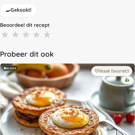
🍳
Gekookt!
Beoordeel dit recept
★
★
★
★
★
Probeer dit ook
AI-kok
Maak favoriet
3
👍