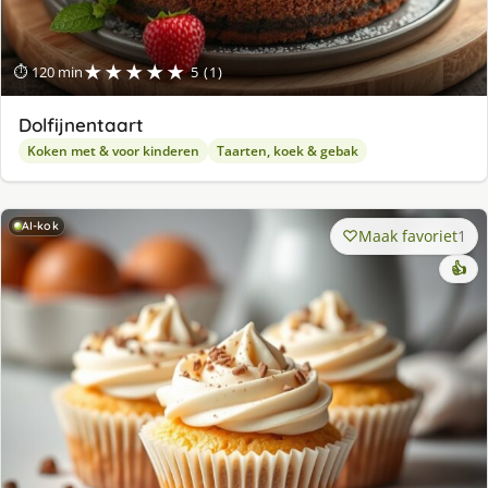
★★★★★
⏱ 120 min
5 (1)
Dolfijnentaart
Koken met & voor kinderen
Taarten, koek & gebak
AI-kok
Maak favoriet
1
👍