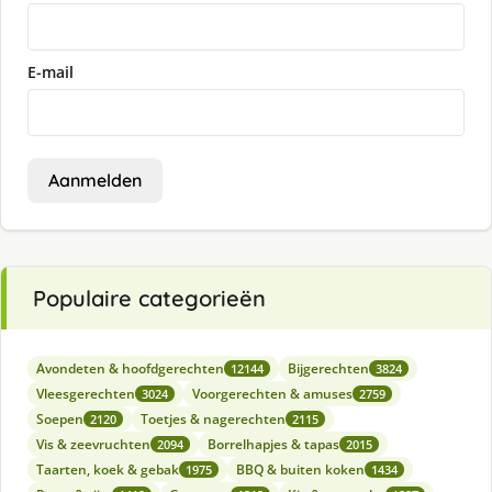
E-mail
Aanmelden
Populaire categorieën
Avondeten & hoofdgerechten
Bijgerechten
12144
3824
Vleesgerechten
Voorgerechten & amuses
3024
2759
Soepen
Toetjes & nagerechten
2120
2115
Vis & zeevruchten
Borrelhapjes & tapas
2094
2015
Taarten, koek & gebak
BBQ & buiten koken
1975
1434