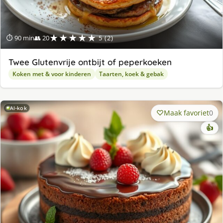
★★★★★
⏱ 90 min
👥 20
5 (2)
Twee Glutenvrije ontbijt of peperkoeken
Koken met & voor kinderen
Taarten, koek & gebak
AI-kok
Maak favoriet
0
👍