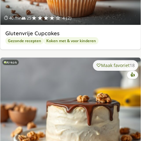
★★★★☆
⏱ 40 min
👥 25
4 (2)
Glutenvrije Cupcakes
Gezonde recepten
Koken met & voor kinderen
AI-kok
Maak favoriet
18
👍