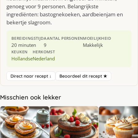
genoeg voor 9 personen. Belangrijkste
ingrediënten: bastognekoeken, aardbeienjam en
bekertje slagroom.
BEREIDINGSTIJD
AANTAL PERSONEN
MOEILIJKHEID
20 minuten
9
Makkelijk
KEUKEN
HERKOMST
Hollandse
Nederland
Direct naar recept ↓
Beoordeel dit recept ★
Misschien ook lekker