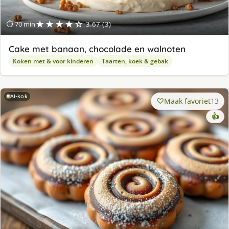
★★★★☆
⏱ 70 min
3.67 (3)
Cake met banaan, chocolade en walnoten
Koken met & voor kinderen
Taarten, koek & gebak
AI-kok
Maak favoriet
13
👍