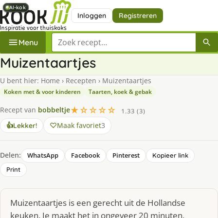
AI-kok
AI-kok
AI-kok
AI-kok
AI-kok
AI-kok
Inloggen
Registreren
Zoek een recept
Menu
Muizentaartjes
U bent hier:
Home
›
Recepten
›
Muizentaartjes
Koken met & voor kinderen
Taarten, koek & gebak
★☆☆☆☆
Recept van
bobbeltje
1.33 (3)
Maak favoriet
3
👍
Lekker!
Delen:
WhatsApp
Facebook
Pinterest
Kopieer link
Print
Muizentaartjes is een gerecht uit de Hollandse
keuken. Je maakt het in ongeveer 20 minuten,