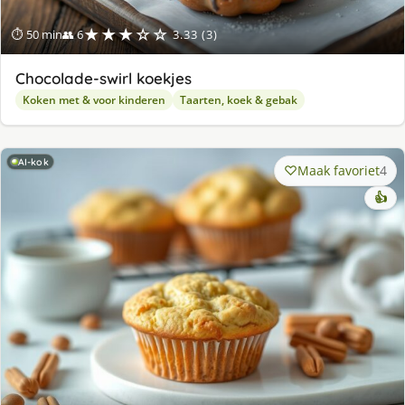
★★★☆☆
⏱ 50 min
👥 6
3.33 (3)
Chocolade-swirl koekjes
Koken met & voor kinderen
Taarten, koek & gebak
AI-kok
Maak favoriet
4
👍