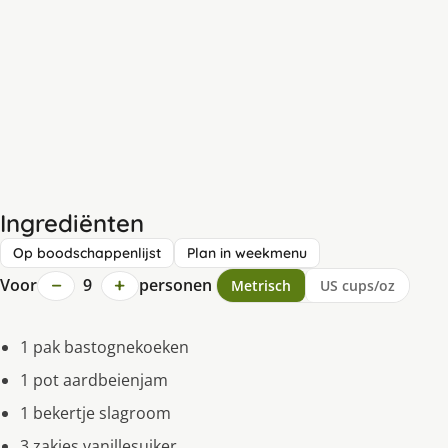
Ingrediënten
Op boodschappenlijst
Plan in weekmenu
−
+
Voor
9
personen
Metrisch
US cups/oz
1 pak bastognekoeken
1 pot aardbeienjam
1 bekertje slagroom
3 zakjes vanillesuiker