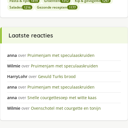
Pasta & rijst
Groenten
Kip & gevogelte
1419
1312
1297
Salades
Gezonde recepten
1216
1177
Laatste reacties
anna
over
Pruimenjam met speculaaskruiden
Wilmie
over
Pruimenjam met speculaaskruiden
HarryLohr
over
Gevuld Turks brood
anna
over
Pruimenjam met speculaaskruiden
anna
over
Snelle courgettesoep met witte kaas
Wilmie
over
Ovenschotel met courgette en tonijn