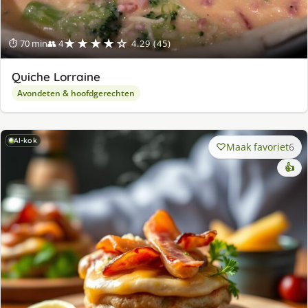
★★★★☆
⏱ 70 min
👥 4
4.29 (45)
Quiche Lorraine
Avondeten & hoofdgerechten
AI-kok
Maak favoriet
6
👍