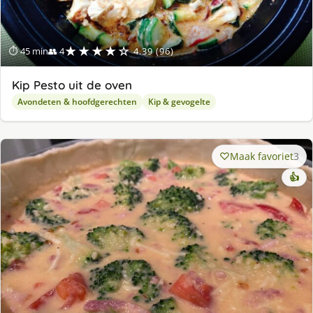
★★★★☆
⏱ 45 min
👥 4
4.39 (96)
Kip Pesto uit de oven
Avondeten & hoofdgerechten
Kip & gevogelte
Maak favoriet
3
👍