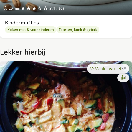
★★★☆☆
⏱ 20 min
3.17 (6)
Kindermuffins
Koken met & voor kinderen
Taarten, koek & gebak
Lekker hierbij
Maak favoriet
38
ke
👍
1
lek
ge