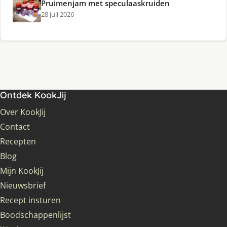
Pruimenjam met speculaaskruiden
28 juli 2026
Ontdek KookJij
Over KookJij
Contact
Recepten
Blog
Mijn KookJij
Nieuwsbrief
Recept insturen
Boodschappenlijst