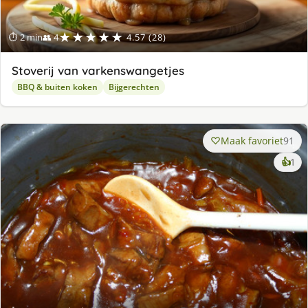
★★★★★
⏱ 2 min
👥 4
4.57 (28)
Stoverij van varkenswangetjes
BBQ & buiten koken
Bijgerechten
Maak favoriet
91
ke
👍
1
lek
ge