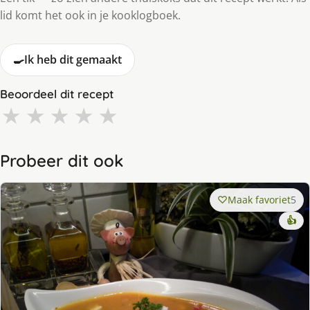
lid komt het ook in je kooklogboek.
🍳
Ik heb dit gemaakt
Beoordeel dit recept
★
★
★
★
★
Probeer dit ook
Maak favoriet
5
👍