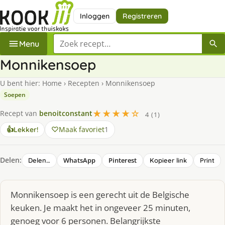
Inloggen
Registreren
Zoek een recept
Menu
Monnikensoep
U bent hier:
Home
›
Recepten
›
Monnikensoep
Soepen
★★★★☆
Recept van
benoitconstant
4 (1)
Maak favoriet
1
👍
Lekker!
Delen:
WhatsApp
Pinterest
Delen…
Kopieer link
Print
Monnikensoep is een gerecht uit de Belgische
keuken. Je maakt het in ongeveer 25 minuten,
genoeg voor 6 personen. Belangrijkste