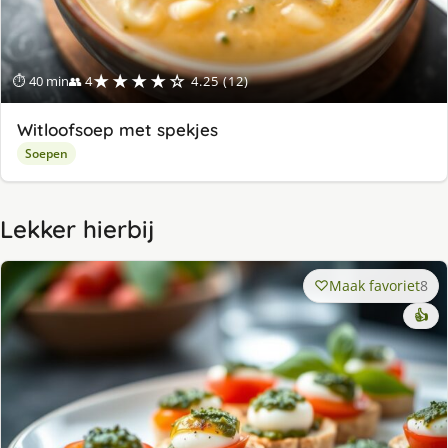
★★★★☆
⏱ 40 min
👥 4
4.25 (12)
Witloofsoep met spekjes
Soepen
Lekker hierbij
Maak favoriet
8
👍