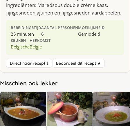
ingrediënten: Maredsous double crème kaas,
fijngesneden ajuinen en fijngesneden aardappelen.
BEREIDINGSTIJD
AANTAL PERSONEN
MOEILIJKHEID
25 minuten
6
Gemiddeld
KEUKEN
HERKOMST
Belgische
Belgie
Direct naar recept ↓
Beoordeel dit recept ★
Misschien ook lekker