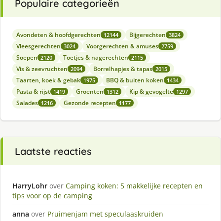
Populaire categorieën
Avondeten & hoofdgerechten
Bijgerechten
12144
3824
Vleesgerechten
Voorgerechten & amuses
3024
2759
Soepen
Toetjes & nagerechten
2120
2115
Vis & zeevruchten
Borrelhapjes & tapas
2094
2015
Taarten, koek & gebak
BBQ & buiten koken
1975
1434
Pasta & rijst
Groenten
Kip & gevogelte
1419
1312
1297
Salades
Gezonde recepten
1216
1177
Laatste reacties
HarryLohr
over
Camping koken: 5 makkelijke recepten en
tips voor op de camping
anna
over
Pruimenjam met speculaaskruiden