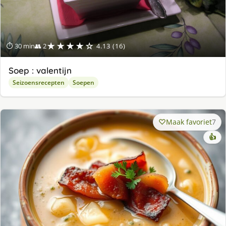
★★★★☆
⏱ 30 min
👥 2
4.13 (16)
Soep : valentijn
Seizoensrecepten
Soepen
Maak favoriet
7
👍