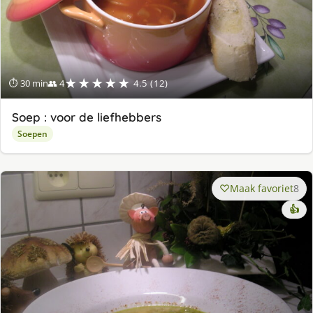
★★★★★
⏱ 30 min
👥 4
4.5 (12)
Soep : voor de liefhebbers
Soepen
Maak favoriet
8
👍