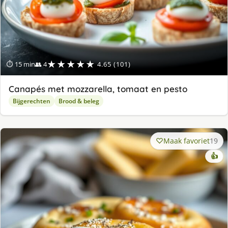
★★★★★
⏱ 15 min
👥 4
4.65 (101)
Canapés met mozzarella, tomaat en pesto
Bijgerechten
Brood & beleg
Maak favoriet
19
👍