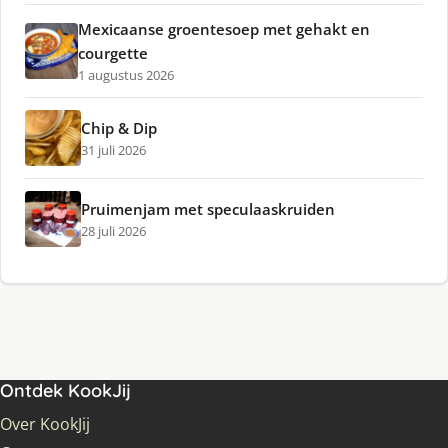
Mexicaanse groentesoep met gehakt en
courgette
1 augustus 2026
Chip & Dip
31 juli 2026
Pruimenjam met speculaaskruiden
28 juli 2026
Ontdek KookJij
Over KookJij