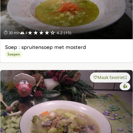
★★★★☆
⏱ 30 min
👥 4
4.2 (15)
Soep : spruitensoep met mosterd
Soepen
Maak favoriet
2
👍