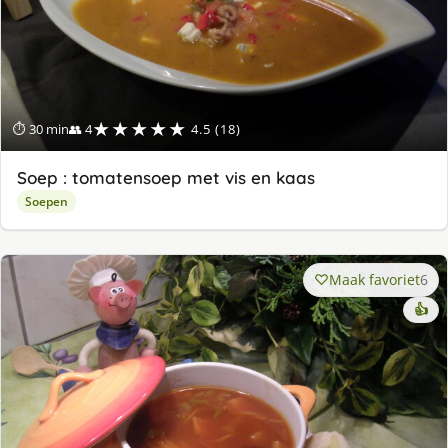
★★★★★
⏱ 30 min
👥 4
4.5 (18)
Soep : tomatensoep met vis en kaas
Soepen
Maak favoriet
6
👍