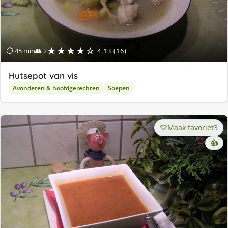
★★★★☆
⏱ 45 min
👥 2
4.13 (16)
Hutsepot van vis
Avondeten & hoofdgerechten
Soepen
Maak favoriet
3
👍