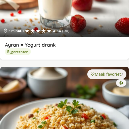
★★★★★
⏱ 5 min
👥 1
4.64 (90)
Ayran = Yogurt drank
Bijgerechten
Maak favoriet
7
👍