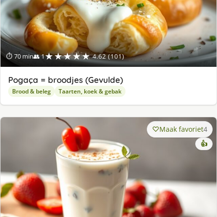
★★★★★
⏱ 70 min
👥 1
4.62 (101)
Pogaça = broodjes (Gevulde)
Brood & beleg
Taarten, koek & gebak
Maak favoriet
4
👍