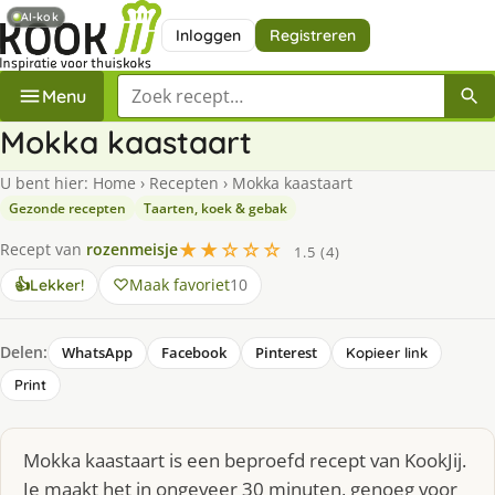
AI-kok
Inloggen
Registreren
Zoek een recept
Menu
Mokka kaastaart
U bent hier:
Home
›
Recepten
›
Mokka kaastaart
Gezonde recepten
Taarten, koek & gebak
★★☆☆☆
Recept van
rozenmeisje
1.5 (4)
Maak favoriet
10
👍
Lekker!
Delen:
WhatsApp
Facebook
Pinterest
Kopieer link
Print
Mokka kaastaart is een beproefd recept van KookJij.
Je maakt het in ongeveer 30 minuten, genoeg voor