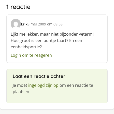
1 reactie
Erik
8 mei 2009 om 09:58
s
c
Lijkt me lekker, maar niet bijzonder vetarm!
h
Hoe groot is een puntje taart? En een
r
eenheidsportie?
e
e
Login om te reageren
f
:
Laat een reactie achter
Je moet
ingelogd zijn op
om een reactie te
plaatsen.