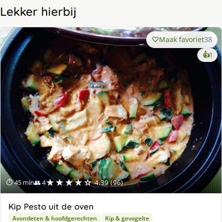
Lekker hierbij
Maak favoriet
38
ke
👍
1
lek
ge
★★★★☆
⏱ 45 min
👥 4
4.39 (96)
Kip Pesto uit de oven
Avondeten & hoofdgerechten
Kip & gevogelte