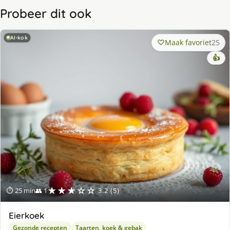
Probeer dit ook
AI-kok
Maak favoriet
25
👍
★★★☆☆
⏱ 25 min
👥 1
3.2 (5)
Eierkoek
Gezonde recepten
Taarten, koek & gebak