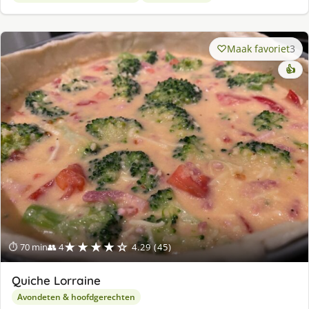
Maak favoriet
3
👍
★★★★☆
⏱ 70 min
👥 4
4.29 (45)
Quiche Lorraine
Avondeten & hoofdgerechten