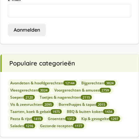
Aanmelden
Populaire categorieën
Avondeten & hoofdgerechten
Bijgerechten
12144
3824
Vleesgerechten
Voorgerechten & amuses
3024
2759
Soepen
Toetjes & nagerechten
2120
2115
Vis & zeevruchten
Borrelhapjes & tapas
2095
2015
Taarten, koek & gebak
BBQ & buiten koken
1975
1434
Pasta & rijst
Groenten
Kip & gevogelte
1419
1312
1297
Salades
Gezonde recepten
1216
1177