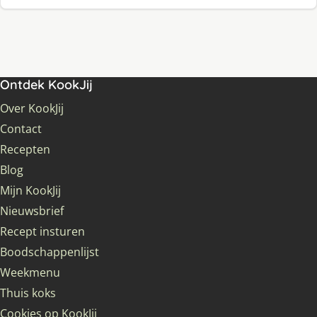
Ontdek KookJij
Over KookJij
Contact
Recepten
Blog
Mijn KookJij
Nieuwsbrief
Recept insturen
Boodschappenlijst
Weekmenu
Thuis koks
Cookies op KookJij