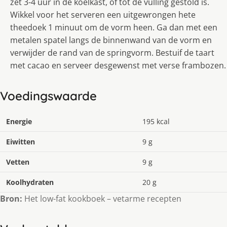
zet 3-4 uur in de koelkast, of tot de vulling gestold is.
Wikkel voor het serveren een uitgewrongen hete
theedoek 1 minuut om de vorm heen. Ga dan met een
metalen spatel langs de binnenwand van de vorm en
verwijder de rand van de springvorm. Bestuif de taart
met cacao en serveer desgewenst met verse frambozen.
Voedingswaarde
Energie
195 kcal
Eiwitten
9 g
Vetten
9 g
Koolhydraten
20 g
Bron:
Het low-fat kookboek – vetarme recepten