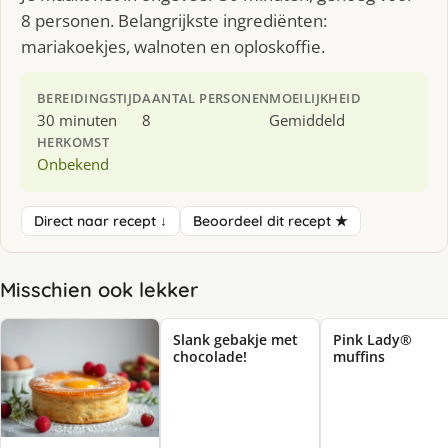
8 personen. Belangrijkste ingrediënten:
mariakoekjes, walnoten en oploskoffie.
BEREIDINGSTIJD
AANTAL PERSONEN
MOEILIJKHEID
30 minuten
8
Gemiddeld
HERKOMST
Onbekend
Direct naar recept ↓
Beoordeel dit recept ★
Misschien ook lekker
Slank gebakje met
Pink Lady®
chocolade!
muffins