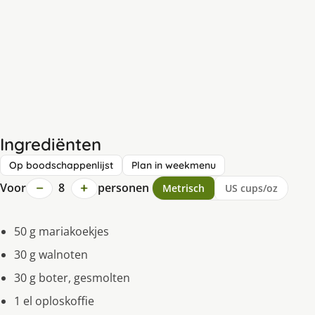
Ingrediënten
Op boodschappenlijst
Plan in weekmenu
−
+
Voor
8
personen
Metrisch
US cups/oz
50 g mariakoekjes
30 g walnoten
30 g boter, gesmolten
1 el oploskoffie