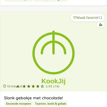
Maak favoriet
12
👍
★★★★☆
⏱ 10 min
👥 8
3.95 (19)
Slank gebakje met chocolade!
Gezonde recepten
Taarten, koek & gebak