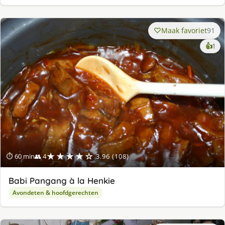
Maak favoriet
91
ke
👍
1
lek
ge
★★★★☆
⏱ 60 min
👥 4
3.96 (108)
Babi Pangang à la Henkie
Avondeten & hoofdgerechten