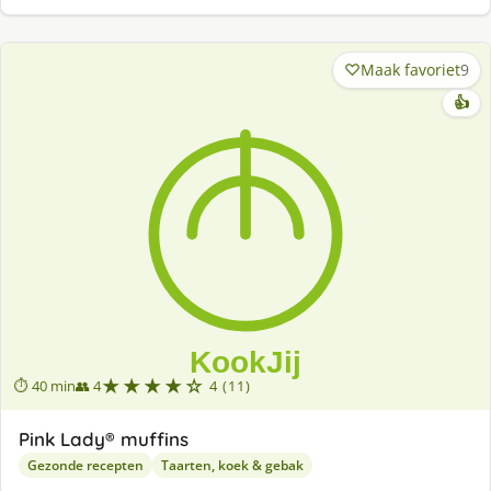
Maak favoriet
9
👍
★★★★☆
⏱ 40 min
👥 4
4 (11)
Pink Lady® muffins
Gezonde recepten
Taarten, koek & gebak