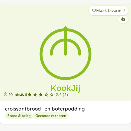
Maak favoriet
7
👍
★★★☆☆
⏱ 50 min
👥 6
2.6 (5)
croissantbrood- en boterpudding
Brood & beleg
Gezonde recepten