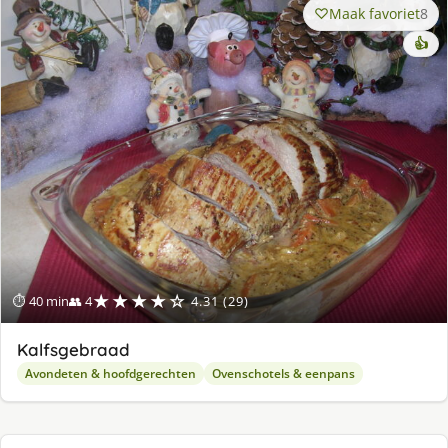
Maak favoriet
8
👍
★★★★☆
⏱ 40 min
👥 4
4.31 (29)
Kalfsgebraad
Avondeten & hoofdgerechten
Ovenschotels & eenpans