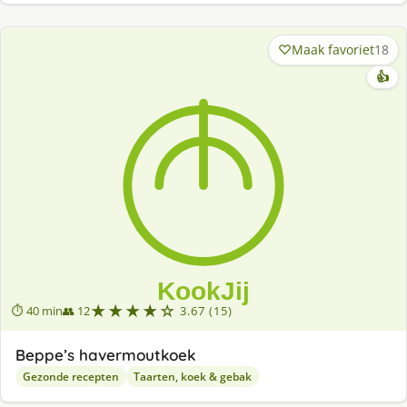
Maak favoriet
18
👍
★★★★☆
⏱ 40 min
👥 12
3.67 (15)
Beppe’s havermoutkoek
Gezonde recepten
Taarten, koek & gebak