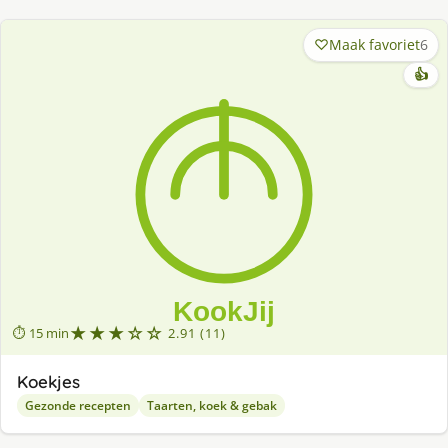
Maak favoriet
6
👍
★★★☆☆
⏱ 15 min
2.91 (11)
Koekjes
Gezonde recepten
Taarten, koek & gebak