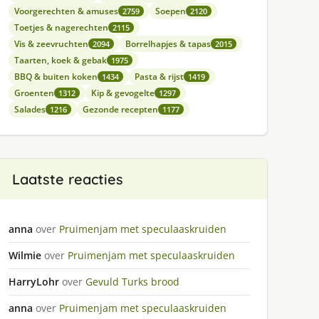
Voorgerechten & amuses
Soepen
2759
2120
Toetjes & nagerechten
2115
Vis & zeevruchten
Borrelhapjes & tapas
2094
2015
Taarten, koek & gebak
1975
BBQ & buiten koken
Pasta & rijst
1434
1419
Groenten
Kip & gevogelte
1312
1297
Salades
Gezonde recepten
1216
1177
Laatste reacties
anna
over
Pruimenjam met speculaaskruiden
Wilmie
over
Pruimenjam met speculaaskruiden
HarryLohr
over
Gevuld Turks brood
anna
over
Pruimenjam met speculaaskruiden