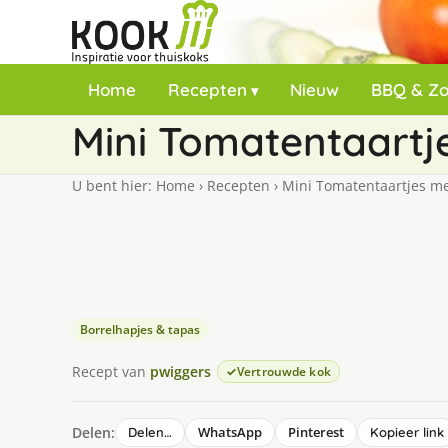
Home
Recepten
Nieuw
BBQ & Z
Mini Tomatentaartj
U bent hier:
Home
›
Recepten
›
Mini Tomatentaartjes me
Borrelhapjes & tapas
Recept van
pwiggers
Vertrouwde kok
Delen:
WhatsApp
Pinterest
Delen…
Kopieer link