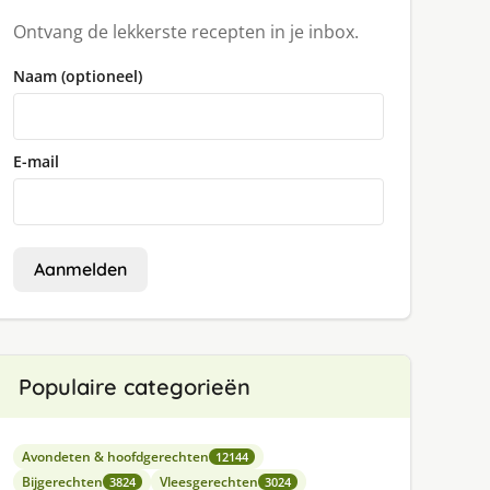
Ontvang de lekkerste recepten in je inbox.
Naam (optioneel)
E-mail
Aanmelden
Populaire categorieën
Avondeten & hoofdgerechten
12144
Bijgerechten
Vleesgerechten
3824
3024