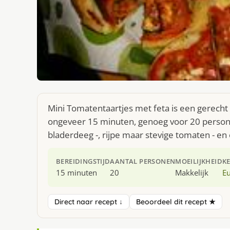
Mini Tomatentaartjes met feta is een gerecht
ongeveer 15 minuten, genoeg voor 20 personen
bladerdeeg -, rijpe maar stevige tomaten - en ol
BEREIDINGSTIJD
AANTAL PERSONEN
MOEILIJKHEID
K
15 minuten
20
Makkelijk
E
Direct naar recept ↓
Beoordeel dit recept ★