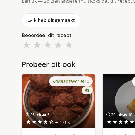
Eén tik — zo zien andere thuiskoks dat dit recept 
🍳
Ik heb dit gemaakt
Beoordeel dit recept
★
★
★
★
★
Probeer dit ook
Maak favoriet
10
👍
⏱ 25 min
👥 6
⏱ 30 min
👥 10
★★★★☆
★★★★★
4.33 (3)