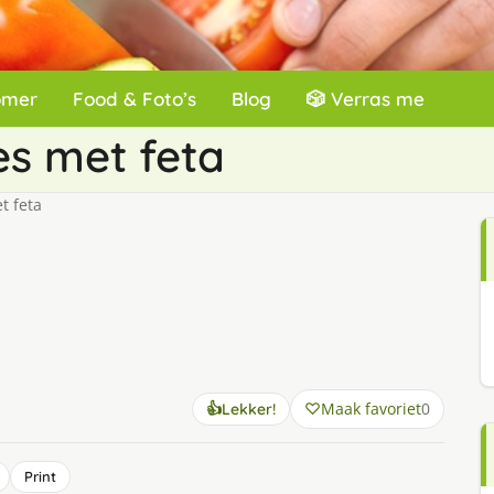
omer
Food & Foto’s
Blog
🎲 Verras me
es met feta
t feta
Maak favoriet
0
👍
Lekker!
Print