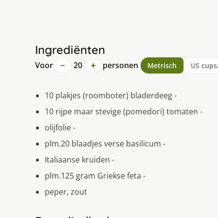
Ingrediënten
−
+
Voor
20
personen
Metrisch
US cups
10 plakjes (roomboter) bladerdeeg -
10 rijpe maar stevige (pomedori) tomaten -
olijfolie -
plm.20 blaadjes verse basilicum -
Italiaanse kruiden -
plm.125 gram Griekse feta -
peper, zout