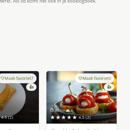
werkt. Als lid komt het ook in je kooklogboek.
Maak favoriet
7
Maak favoriet
0
👍
👍
⏱ 30 min
👥 6
★★★★★
4.5 (2)
4.5 (2)