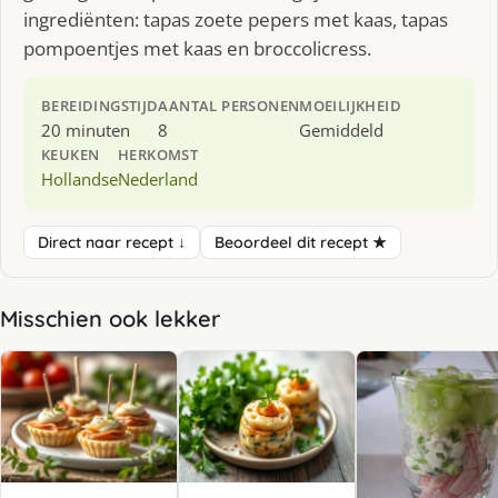
ingrediënten: tapas zoete pepers met kaas, tapas
pompoentjes met kaas en broccolicress.
BEREIDINGSTIJD
AANTAL PERSONEN
MOEILIJKHEID
20 minuten
8
Gemiddeld
KEUKEN
HERKOMST
Hollandse
Nederland
Direct naar recept ↓
Beoordeel dit recept ★
Misschien ook lekker