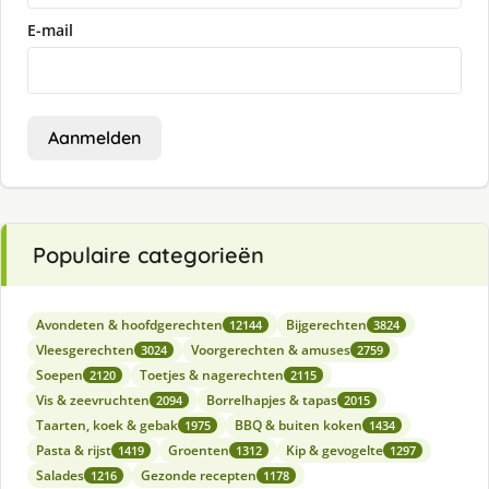
E-mail
Aanmelden
Populaire categorieën
Avondeten & hoofdgerechten
Bijgerechten
12144
3824
Vleesgerechten
Voorgerechten & amuses
3024
2759
Soepen
Toetjes & nagerechten
2120
2115
Vis & zeevruchten
Borrelhapjes & tapas
2094
2015
Taarten, koek & gebak
BBQ & buiten koken
1975
1434
Pasta & rijst
Groenten
Kip & gevogelte
1419
1312
1297
Salades
Gezonde recepten
1216
1178