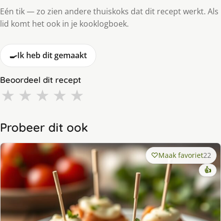
Eén tik — zo zien andere thuiskoks dat dit recept werkt. Als
lid komt het ook in je kooklogboek.
🍳
Ik heb dit gemaakt
Beoordeel dit recept
★
★
★
★
★
Probeer dit ook
Maak favoriet
22
👍