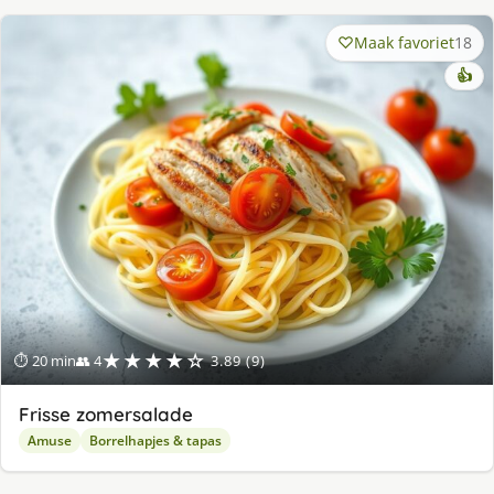
Maak favoriet
18
👍
★★★★☆
⏱ 20 min
👥 4
3.89 (9)
Frisse zomersalade
Amuse
Borrelhapjes & tapas