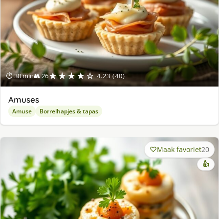
★★★★☆
⏱ 30 min
👥 26
4.23 (40)
Amuses
Amuse
Borrelhapjes & tapas
Maak favoriet
20
👍