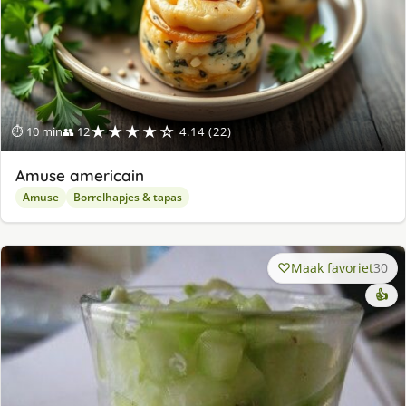
★★★★☆
⏱ 10 min
👥 12
4.14 (22)
Amuse americain
Amuse
Borrelhapjes & tapas
Maak favoriet
30
👍