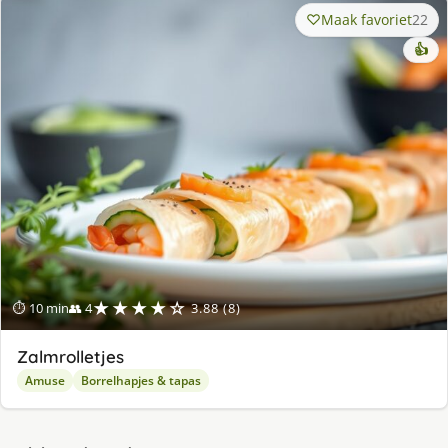
Maak favoriet
22
👍
★★★★☆
⏱ 10 min
👥 4
3.88 (8)
Zalmrolletjes
Amuse
Borrelhapjes & tapas