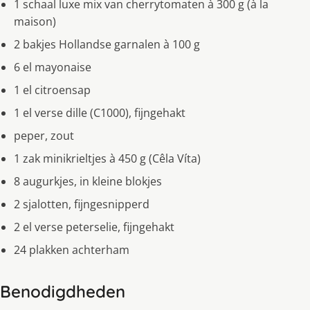
1 schaal luxe mix van cherry­tomaten à 300 g (à la
maison)
2 bakjes Hollandse garnalen à 100 g
6 el mayonaise
1 el citroensap
1 el verse dille (C1000), fijngehakt
peper, zout
1 zak mini­krieltjes à 450 g (Cêla Víta)
8 augurkjes, in kleine blokjes
2 sjalotten, fijn­gesnipperd
2 el verse peterselie, fijngehakt
24 plakken achterham
Benodigdheden