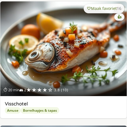
Maak favoriet
16
👍
★★★★☆
⏱ 20 min
👥 2
3.8 (10)
Visschotel
Amuse
Borrelhapjes & tapas