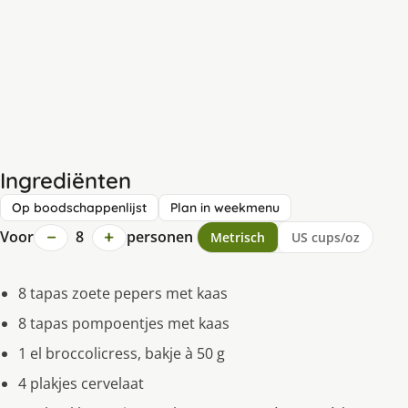
Ingrediënten
Op boodschappenlijst
Plan in weekmenu
−
+
Voor
8
personen
Metrisch
US cups/oz
8 tapas zoete pepers met kaas
8 tapas pompoentjes met kaas
1 el broccolicress, bakje à 50 g
4 plakjes cervelaat