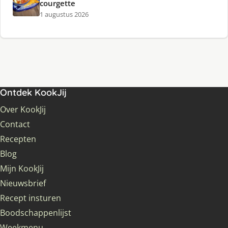
courgette
1 augustus 2026
Ontdek KookJij
Over KookJij
Contact
Recepten
Blog
Mijn KookJij
Nieuwsbrief
Recept insturen
Boodschappenlijst
Weekmenu