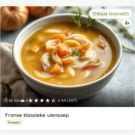
Maak favoriet
85
👍
★★★★☆
⏱ 60 min
👥 6
4.44 (207)
Franse klassieke uiensoep
Soepen