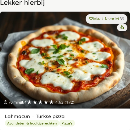
Lekker hierbij
Maak favoriet
39
👍
★★★★★
⏱ 70 min
👥 1
4.63 (172)
Lahmacun = Turkse pizza
Avondeten & hoofdgerechten
Pizza's