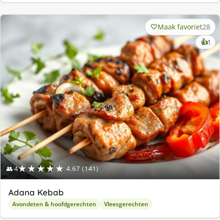
Maak favoriet
28
ke
👍
1
lek
ge
★★★★★
👥 4
4.67 (141)
Adana Kebab
Avondeten & hoofdgerechten
Vleesgerechten