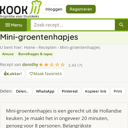
Inloggen
Registreren
Zoek een recept
Menu
Mini-groentenhapjes
U bent hier:
Home
›
Recepten
›
Mini-groentenhapjes
Amuse
Borrelhapjes & tapas
★★☆☆☆
Recept van
dorothy
2.43 (7)
Maak favoriet
4
👍
Lekker!
Delen:
WhatsApp
Pinterest
Delen…
Kopieer link
Print
Mini-groentenhapjes is een gerecht uit de Hollandse
keuken. Je maakt het in ongeveer 20 minuten,
genoeg voor 8 personen. Belangrijkste