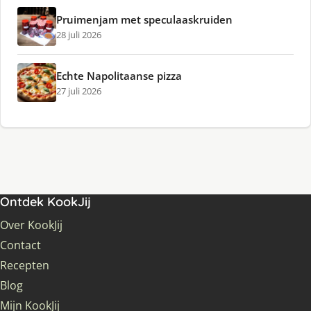
Pruimenjam met speculaaskruiden
28 juli 2026
Echte Napolitaanse pizza
27 juli 2026
Ontdek KookJij
Over KookJij
Contact
Recepten
Blog
Mijn KookJij