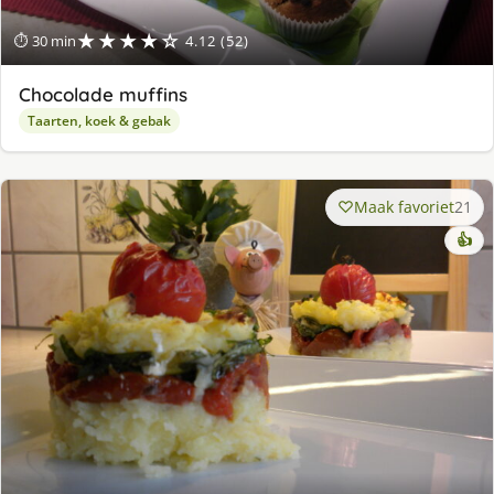
★★★★☆
⏱ 30 min
4.12 (52)
Chocolade muffins
Taarten, koek & gebak
Maak favoriet
21
👍