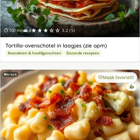
★★★☆☆
⏱ 100 min
👥 4
3.2 (5)
Tortilla-ovenschotel in laagjes (zie opm)
Avondeten & hoofdgerechten
Gezonde recepten
AI-kok
Maak favoriet
0
👍