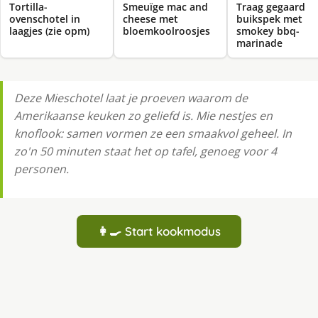
Tortilla-
Smeuïge mac and
Traag gegaard
ovenschotel in
cheese met
buikspek met
laagjes (zie opm)
bloemkoolroosjes
smokey bbq-
marinade
Deze Mieschotel laat je proeven waarom de
Amerikaanse keuken zo geliefd is. Mie nestjes en
knoflook: samen vormen ze een smaakvol geheel. In
zo'n 50 minuten staat het op tafel, genoeg voor 4
personen.
👩‍🍳 Start kookmodus