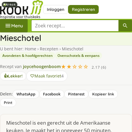
AI-kok
AI-kok
AI-kok
Inloggen
Registreren
Zoek een recept
Menu
Mieschotel
U bent hier:
Home
›
Recepten
›
Mieschotel
Avondeten & hoofdgerechten
Ovenschotels & eenpans
★★☆☆☆
Recept van
joycehoogenboom
2.17 (6)
Maak favoriet
4
👍
Lekker!
Delen:
WhatsApp
Facebook
Pinterest
Kopieer link
Print
Mieschotel is een gerecht uit de Amerikaanse
keuken. Je maakt het in ongeveer 50 minuten,