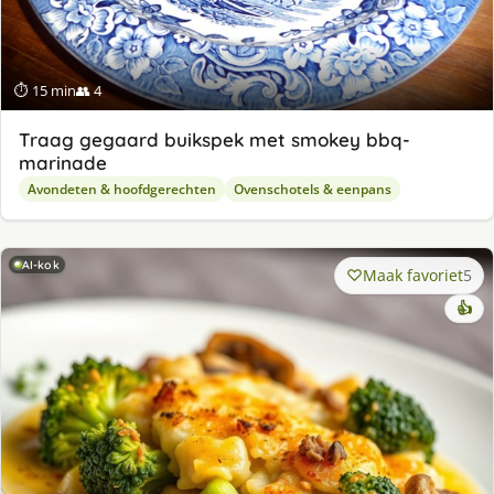
⏱ 15 min
👥 4
Traag gegaard buikspek met smokey bbq-
marinade
Avondeten & hoofdgerechten
Ovenschotels & eenpans
AI-kok
Maak favoriet
5
👍