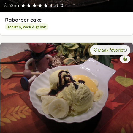
★★★★★
⏱ 60 min
4.5 (20)
Rabarber cake
Taarten, koek & gebak
Maak favoriet
3
👍