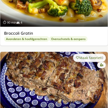
⏱ 90 min
👥 4
Broccoli Gratin
Avondeten & hoofdgerechten
Ovenschotels & eenpans
Maak favoriet
0
👍