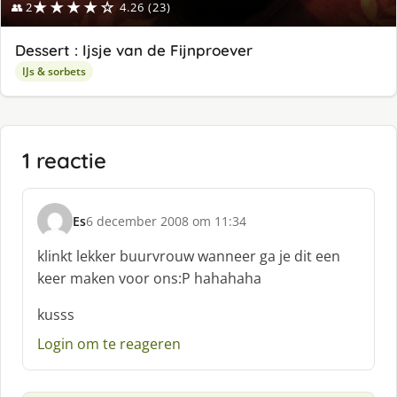
★★★★☆
👥 2
4.26 (23)
Dessert : Ijsje van de Fijnproever
IJs & sorbets
1 reactie
Es
6 december 2008 om 11:34
s
c
klinkt lekker buurvrouw wanneer ga je dit een
h
keer maken voor ons:P hahahaha
r
e
kusss
e
f
Login om te reageren
: