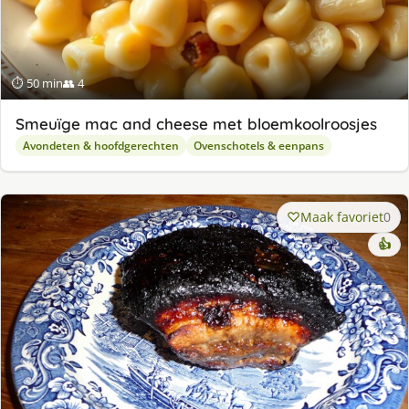
⏱ 50 min
👥 4
Smeuïge mac and cheese met bloemkoolroosjes
Avondeten & hoofdgerechten
Ovenschotels & eenpans
Maak favoriet
0
👍