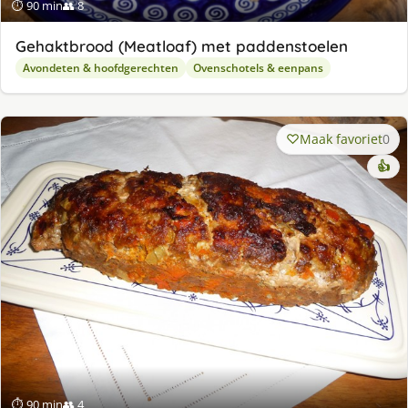
⏱ 90 min
👥 8
Gehaktbrood (Meatloaf) met paddenstoelen
Avondeten & hoofdgerechten
Ovenschotels & eenpans
Maak favoriet
0
👍
⏱ 90 min
👥 4