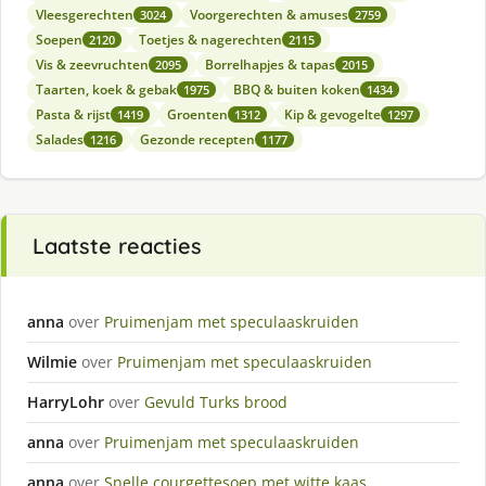
Vleesgerechten
Voorgerechten & amuses
3024
2759
Soepen
Toetjes & nagerechten
2120
2115
Vis & zeevruchten
Borrelhapjes & tapas
2095
2015
Taarten, koek & gebak
BBQ & buiten koken
1975
1434
Pasta & rijst
Groenten
Kip & gevogelte
1419
1312
1297
Salades
Gezonde recepten
1216
1177
Laatste reacties
anna
over
Pruimenjam met speculaaskruiden
Wilmie
over
Pruimenjam met speculaaskruiden
HarryLohr
over
Gevuld Turks brood
anna
over
Pruimenjam met speculaaskruiden
anna
over
Snelle courgettesoep met witte kaas