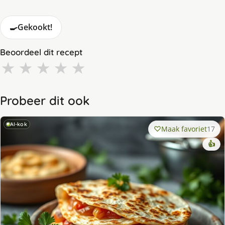
🍳
Gekookt!
Beoordeel dit recept
★
★
★
★
★
Probeer dit ook
AI-kok
Maak favoriet
17
👍