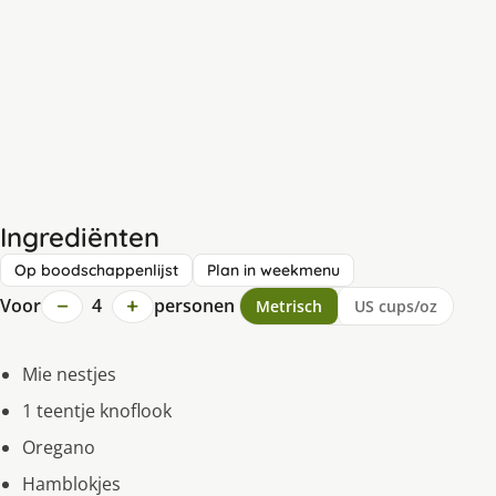
Ingrediënten
Op boodschappenlijst
Plan in weekmenu
−
+
Voor
4
personen
Metrisch
US cups/oz
Mie nestjes
1 teentje knoflook
Oregano
Hamblokjes