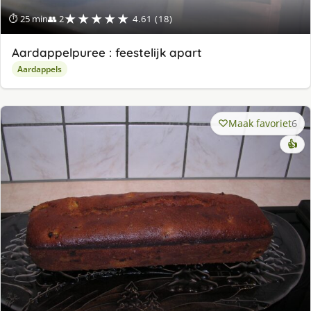
★★★★★
⏱ 25 min
👥 2
4.61 (18)
Aardappelpuree : feestelijk apart
Aardappels
Maak favoriet
6
👍