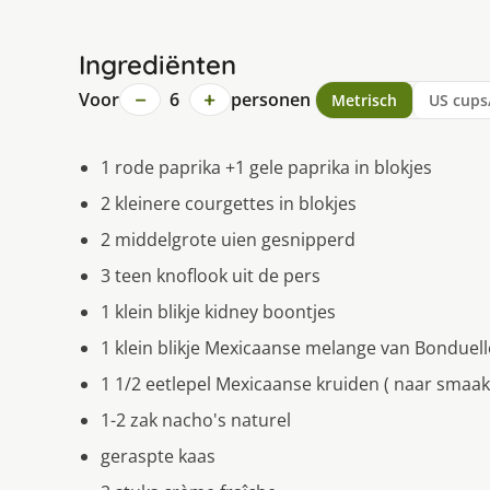
Ingrediënten
−
+
Voor
6
personen
Metrisch
US cups
1 rode paprika +1 gele paprika in blokjes
2 kleinere courgettes in blokjes
2 middelgrote uien gesnipperd
3 teen knoflook uit de pers
1 klein blikje kidney boontjes
1 klein blikje Mexicaanse melange van Bonduell
1 1/2 eetlepel Mexicaanse kruiden ( naar smaak
1-2 zak nacho's naturel
geraspte kaas