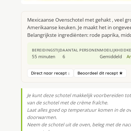
Mexicaanse Ovenschotel met gehakt , veel gro
Amerikaanse keuken. Je maakt het in ongeve
Belangrijkste ingrediënten: rode paprika, mid
BEREIDINGSTIJD
AANTAL PERSONEN
MOEILIJKHEID
K
55 minuten
6
Gemiddeld
A
Direct naar recept ↓
Beoordeel dit recept ★
Je kunt deze schotel makkelĳk voorbereiden to
van de schotel met de crème fraîche.
Laat alles goed op temperatuur komen in de o
doorwarmen.
Neem de schotel uit de oven, beleg met de nac