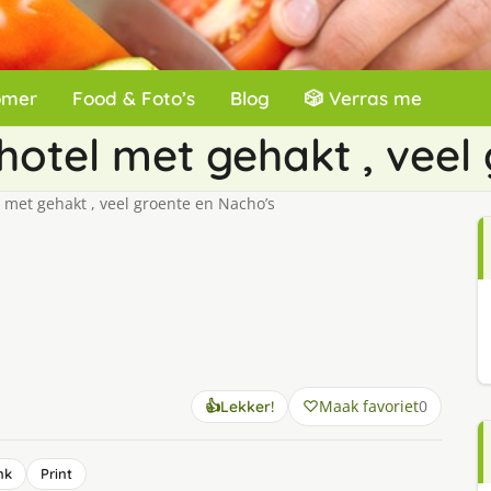
omer
Food & Foto’s
Blog
🎲 Verras me
otel met gehakt , veel
met gehakt , veel groente en Nacho’s
Maak favoriet
0
👍
Lekker!
nk
Print