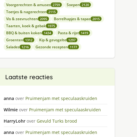
Voorgerechten & amuses
Soepen
2759
2120
Toetjes & nagerechten
2115
Vis & zeevruchten
Borrelhapjes & tapas
2095
2015
Taarten, koek & gebak
1975
BBQ & buiten koken
Pasta & rijst
1434
1419
Groenten
Kip & gevogelte
1312
1297
Salades
Gezonde recepten
1216
1177
Laatste reacties
anna
over
Pruimenjam met speculaaskruiden
Wilmie
over
Pruimenjam met speculaaskruiden
HarryLohr
over
Gevuld Turks brood
anna
over
Pruimenjam met speculaaskruiden