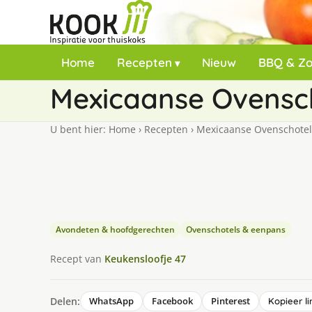
Home
Recepten
Nieuw
BBQ & Z
Mexicaanse Ovensch
U bent hier:
Home
›
Recepten
›
Mexicaanse Ovenschotel 
Avondeten & hoofdgerechten
Ovenschotels & eenpans
Recept van
Keukensloofje 47
Delen:
WhatsApp
Facebook
Pinterest
Kopieer li