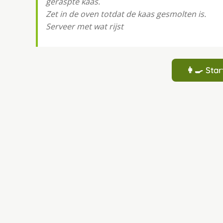
geraspte kaas.
Zet in de oven totdat de kaas gesmolten is.
Serveer met wat rĳst
👩‍🍳 St