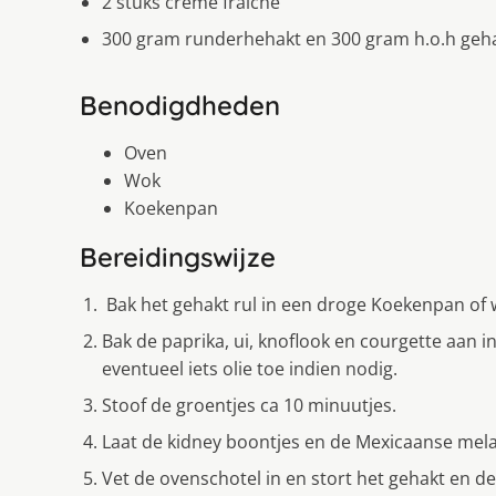
2 stuks crème fraîche
300 gram runderhehakt en 300 gram h.o.h geh
Benodigdheden
Oven
Wok
Koekenpan
Bereidingswijze
Bak het gehakt rul in een droge Koekenpan of w
Bak de paprika, ui, knoflook en courgette aan 
eventueel iets olie toe indien nodig.
Stoof de groentjes ca 10 minuutjes.
Laat de kidney boontjes en de Mexicaanse mela
Vet de ovenschotel in en stort het gehakt en d