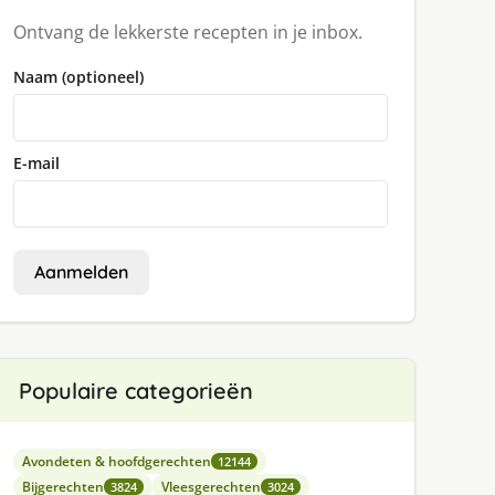
Ontvang de lekkerste recepten in je inbox.
Naam (optioneel)
E-mail
Aanmelden
Populaire categorieën
Avondeten & hoofdgerechten
12144
Bijgerechten
Vleesgerechten
3824
3024