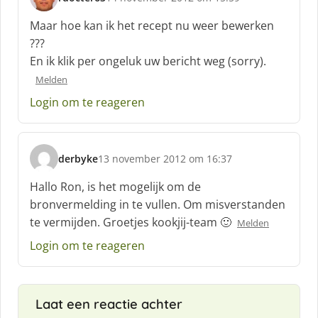
s
c
Maar hoe kan ik het recept nu weer bewerken
h
???
r
En ik klik per ongeluk uw bericht weg (sorry).
e
e
Melden
f
Login om te reageren
:
derbyke
13 november 2012 om 16:37
s
c
Hallo Ron, is het mogelijk om de
h
bronvermelding in te vullen. Om misverstanden
r
te vermijden. Groetjes kookjij-team 🙂
Melden
e
e
Login om te reageren
f
:
Laat een reactie achter