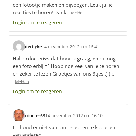
h
een fotootje maken en bijvoegen. Leuk jullie
r
reacties te horen! Dank !
Melden
e
e
Login om te reageren
f
:
derbyke
14 november 2012 om 16:41
s
c
Hallo rdocter63, dat hoor ik graag, en nu nog
h
een foto erbij 🙂 Hoop nog veel van je te horen
r
en zeker te lezen Groetjes van ons 3tjes :);):p
e
e
Melden
f
Login om te reageren
:
rdocter63
14 november 2012 om 16:10
s
c
En houd er niet van om recepten te kopieren
h
van anderen…