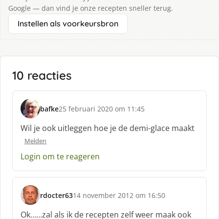
Google — dan vind je onze recepten sneller terug.
Instellen als voorkeursbron
10 reacties
bafke
25 februari 2020 om 11:45
s
c
Wil je ook uitleggen hoe je de demi-glace maakt
h
Melden
r
e
Login om te reageren
e
f
:
rdocter63
14 november 2012 om 16:50
s
c
Ok……zal als ik de recepten zelf weer maak ook