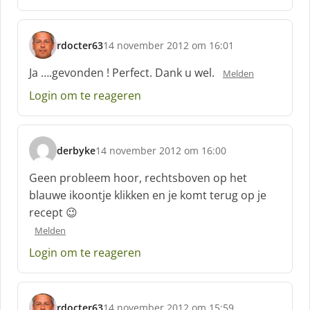
:
rdocter63
14 november 2012 om 16:01
s
c
Ja ….gevonden ! Perfect. Dank u wel.
Melden
h
Login om te reageren
r
e
e
f
derbyke
14 november 2012 om 16:00
:
s
c
Geen probleem hoor, rechtsboven op het
h
blauwe ikoontje klikken en je komt terug op je
r
recept 😉
e
e
Melden
f
Login om te reageren
:
rdocter63
14 november 2012 om 15:59