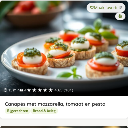
Maak favoriet
8
👍
★★★★★
⏱ 15 min
👥 4
4.65 (101)
Canapés met mozzarella, tomaat en pesto
Bijgerechten
Brood & beleg