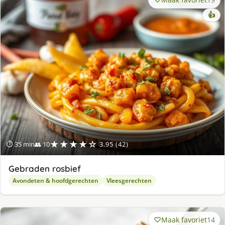
👍
★★★★☆
⏱ 35 min
👥 10
3.95 (42)
Gebraden rosbief
Avondeten & hoofdgerechten
Vleesgerechten
Maak favoriet
14