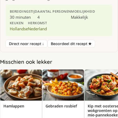
BEREIDINGSTIJD
AANTAL PERSONEN
MOEILIJKHEID
30 minuten
4
Makkelijk
KEUKEN
HERKOMST
Hollandse
Nederland
Direct naar recept ↓
Beoordeel dit recept ★
Misschien ook lekker
Hamlappen
Gebraden rosbief
Kip met oosters
wokgroenten op
mie-pannekoeke