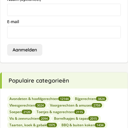
E-mail
Aanmelden
Populaire categorieën
Avondeten & hoofdgerechten
Bijgerechten
12144
3824
Vleesgerechten
Voorgerechten & amuses
3024
2759
Soepen
Toetjes & nagerechten
2120
2115
Vis & zeevruchten
Borrelhapjes & tapas
2094
2015
Taarten, koek & gebak
BBQ & buiten koken
1975
1434