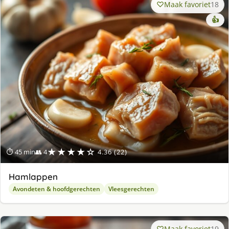
Maak favoriet
18
👍
★★★★☆
⏱ 45 min
👥 4
4.36 (22)
Hamlappen
Avondeten & hoofdgerechten
Vleesgerechten
Maak favoriet
19