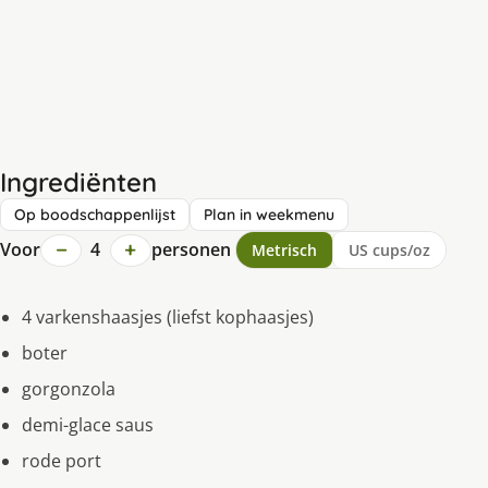
Ingrediënten
Op boodschappenlijst
Plan in weekmenu
−
+
Voor
4
personen
Metrisch
US cups/oz
4 varkenshaasjes (liefst kophaasjes)
boter
gorgonzola
demi-glace saus
rode port