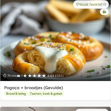
Maak favoriet
19
👍
★★★★★
⏱ 70 min
👥 1
4.62 (101)
Pogaça = broodjes (Gevulde)
Brood & beleg
Taarten, koek & gebak