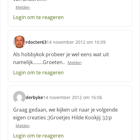
r
Melden
e
e
Login om te reageren
f
:
rdocter63
14 november 2012 om 16:09
s
c
Als hobbykok probeer je wel eens wat uit
h
namelijk……..Groeten..
Melden
r
e
Login om te reageren
e
f
:
derbyke
14 november 2012 om 16:06
s
c
Graag gedaan, we kijken uit naar je volgende
h
eigen creaties ;)Groetjes Hilde Kookjij :);):p
r
Melden
e
e
Login om te reageren
f