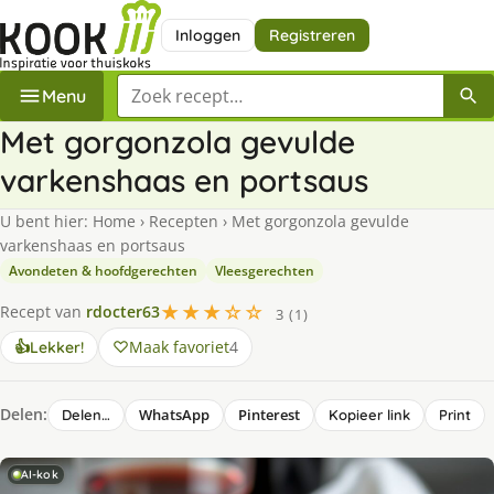
Inloggen
Registreren
Zoek een recept
Menu
Met gorgonzola gevulde
varkenshaas en portsaus
U bent hier:
Home
›
Recepten
›
Met gorgonzola gevulde
varkenshaas en portsaus
Avondeten & hoofdgerechten
Vleesgerechten
★★★☆☆
Recept van
rdocter63
3 (1)
Maak favoriet
4
👍
Lekker!
Delen:
WhatsApp
Pinterest
Delen…
Kopieer link
Print
AI-kok