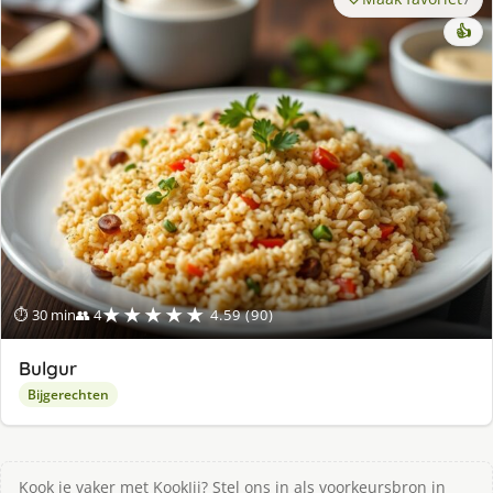
👍
★★★★★
⏱ 30 min
👥 4
4.59 (90)
Bulgur
Bijgerechten
Kook je vaker met KookJij? Stel ons in als voorkeursbron in