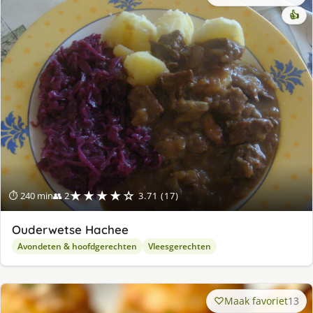
👍
★★★★☆
⏱ 240 min
👥 2
3.71 (17)
Ouderwetse Hachee
Avondeten & hoofdgerechten
Vleesgerechten
Maak favoriet
13