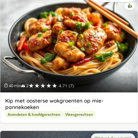
👍
★★★★★
⏱ 40 min
👥 2
4.71 (7)
Kip met oosterse wokgroenten op mie-
pannekoeken
Avondeten & hoofdgerechten
Vleesgerechten