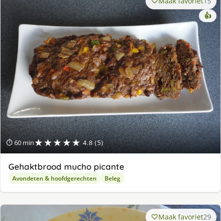
Maak favoriet
15
👍
★★★★★
⏱ 60 min
4.8 (5)
Gehaktbrood mucho picante
Avondeten & hoofdgerechten
Beleg
Maak favoriet
29