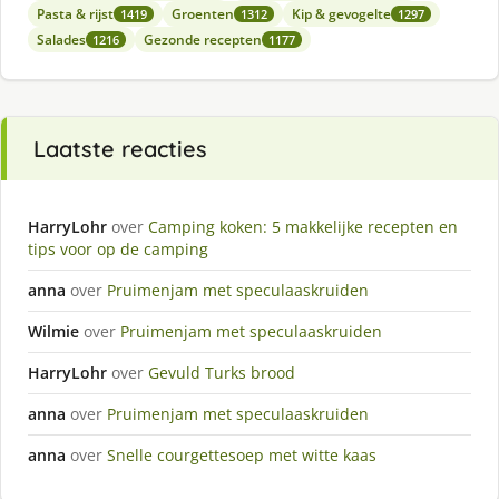
Pasta & rijst
Groenten
Kip & gevogelte
1419
1312
1297
Salades
Gezonde recepten
1216
1177
Laatste reacties
HarryLohr
over
Camping koken: 5 makkelijke recepten en
tips voor op de camping
anna
over
Pruimenjam met speculaaskruiden
Wilmie
over
Pruimenjam met speculaaskruiden
HarryLohr
over
Gevuld Turks brood
anna
over
Pruimenjam met speculaaskruiden
anna
over
Snelle courgettesoep met witte kaas