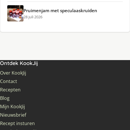
Pruimenjam met speculaaskruiden
28 juli 2026
Ontdek KookJij
Over KookJij
Contact
Recepten
Blog
Mijn KookJij
Nieuwsbrief
Recept insturen