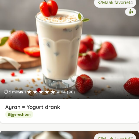
Maak favoriet
4
👍
★★★★★
⏱ 5 min
👥 1
4.64 (90)
Ayran = Yogurt drank
Bijgerechten
Maak favoriet
7