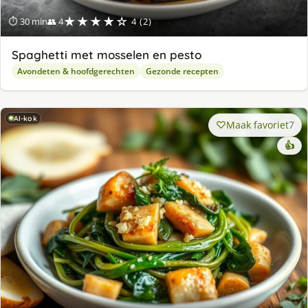
★★★★☆
⏱ 30 min
👥 4
4 (2)
Spaghetti met mosselen en pesto
Avondeten & hoofdgerechten
Gezonde recepten
AI-kok
Maak favoriet
7
👍