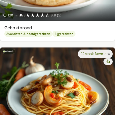
★★★★☆
⏱ 120 min
👥 8
3.8 (5)
Gehaktbrood
Avondeten & hoofdgerechten
Bijgerechten
AI-kok
Maak favoriet
4
👍