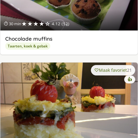
★★★★☆
⏱ 30 min
4.12 (52)
Chocolade muffins
Taarten, koek & gebak
Maak favoriet
21
👍