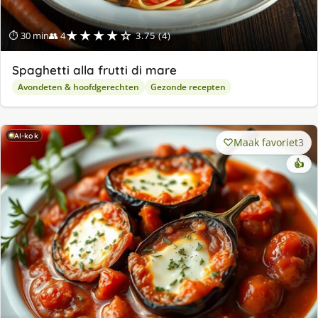
★★★★☆
⏱ 30 min
👥 4
3.75 (4)
Spaghetti alla frutti di mare
Avondeten & hoofdgerechten
Gezonde recepten
AI-kok
Maak favoriet
3
👍