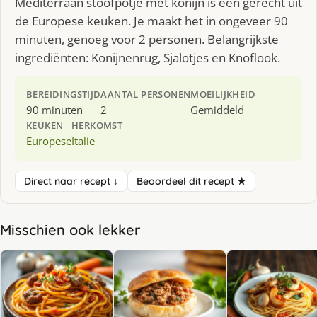
Mediterraan stoofpotje met konijn is een gerecht uit
de Europese keuken. Je maakt het in ongeveer 90
minuten, genoeg voor 2 personen. Belangrijkste
ingrediënten: Konijnenrug, Sjalotjes en Knoflook.
BEREIDINGSTIJD
AANTAL PERSONEN
MOEILIJKHEID
90 minuten
2
Gemiddeld
KEUKEN
HERKOMST
Europese
Italie
Direct naar recept ↓
Beoordeel dit recept ★
Misschien ook lekker