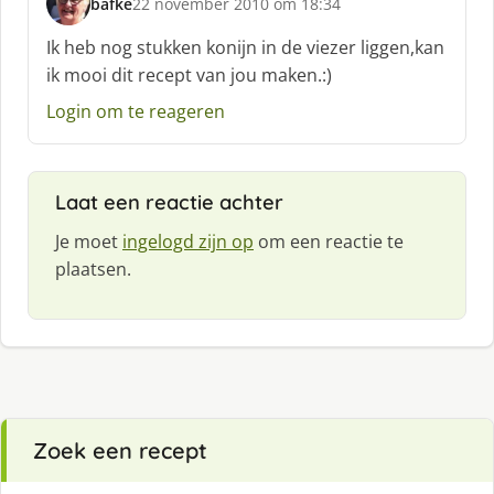
bafke
22 november 2010 om 18:34
:
s
c
Ik heb nog stukken konijn in de viezer liggen,kan
h
ik mooi dit recept van jou maken.:)
r
e
Login om te reageren
e
f
:
Laat een reactie achter
Je moet
ingelogd zijn op
om een reactie te
plaatsen.
Zoek een recept