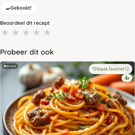
🍳
Gekookt!
Beoordeel dit recept
★
★
★
★
★
Probeer dit ook
AI-kok
Maak favoriet
12
👍