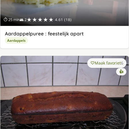
★★★★★
⏱ 25 min
👥 2
4.61 (18)
Aardappelpuree : feestelijk apart
Aardappels
Maak favoriet
6
👍