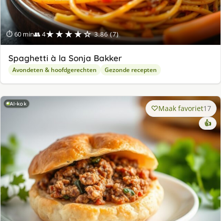
★★★★☆
⏱ 60 min
👥 4
3.86 (7)
Spaghetti à la Sonja Bakker
Avondeten & hoofdgerechten
Gezonde recepten
AI-kok
Maak favoriet
17
👍