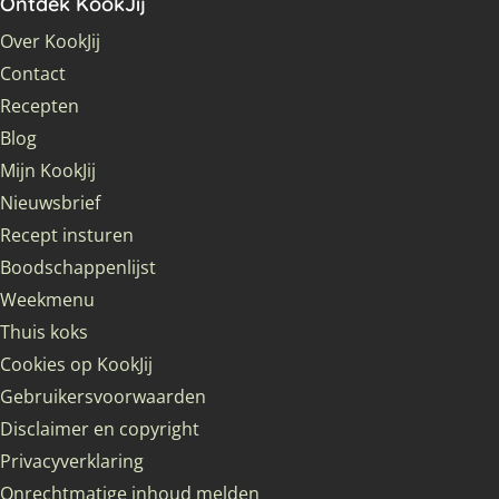
Ontdek KookJij
Over KookJij
Contact
Recepten
Blog
Mijn KookJij
Nieuwsbrief
Recept insturen
Boodschappenlijst
Weekmenu
Thuis koks
Cookies op KookJij
Gebruikersvoorwaarden
Disclaimer en copyright
Privacyverklaring
Onrechtmatige inhoud melden