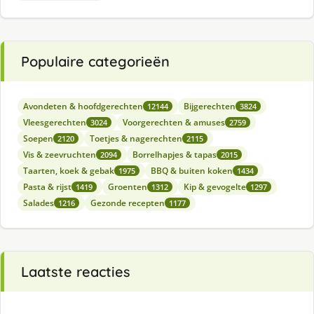
Populaire categorieën
Avondeten & hoofdgerechten
Bijgerechten
12144
3824
Vleesgerechten
Voorgerechten & amuses
3024
2759
Soepen
Toetjes & nagerechten
2120
2115
Vis & zeevruchten
Borrelhapjes & tapas
2094
2015
Taarten, koek & gebak
BBQ & buiten koken
1975
1434
Pasta & rijst
Groenten
Kip & gevogelte
1419
1312
1297
Salades
Gezonde recepten
1216
1177
Laatste reacties