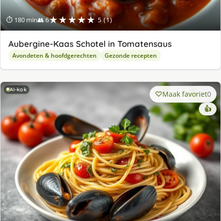
★★★★★
⏱ 180 min
👥 6
5 (1)
Aubergine-Kaas Schotel in Tomatensaus
Avondeten & hoofdgerechten
Gezonde recepten
AI-kok
Maak favoriet
0
👍