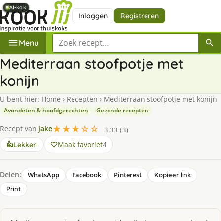
AI-kok
AI-kok
AI-kok
AI-kok
AI-kok
AI-kok
AI-kok
Inloggen
Registreren
Zoek een recept
Menu
Mediterraan stoofpotje met
konijn
U bent hier:
Home
›
Recepten
›
Mediterraan stoofpotje met konijn
Avondeten & hoofdgerechten
Gezonde recepten
★★★☆☆
Recept van
jake
3.33 (3)
Maak favoriet
4
👍
Lekker!
Delen:
WhatsApp
Facebook
Pinterest
Kopieer link
Print