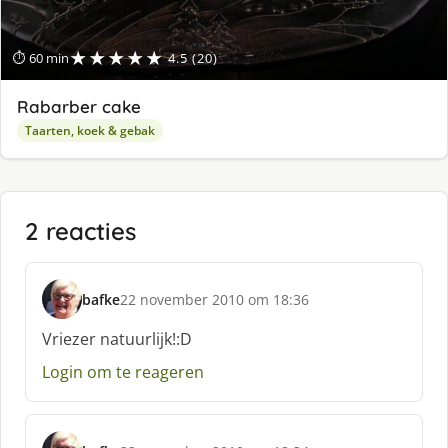
★★★★★
⏱ 60 min
4.5 (20)
Rabarber cake
Taarten, koek & gebak
2 reacties
bafke
22 november 2010 om 18:36
s
c
Vriezer natuurlijk!:D
h
Login om te reageren
r
e
e
f