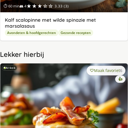
★★★☆☆
⏱ 60 min
👥 4
3.33 (3)
Kalf scalopinne met wilde spinazie met
marsalasaus
Avondeten & hoofdgerechten
Gezonde recepten
Lekker hierbij
AI-kok
Maak favoriet
6
👍