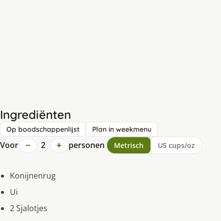
Ingrediënten
Op boodschappenlijst
Plan in weekmenu
−
+
Voor
2
personen
Metrisch
US cups/oz
Konijnenrug
Ui
2 Sjalotjes