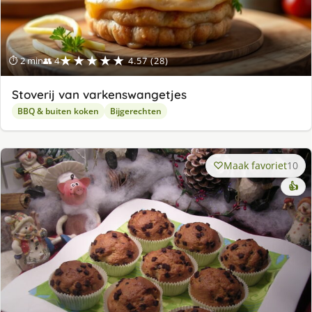
★★★★★
⏱ 2 min
👥 4
4.57 (28)
Stoverij van varkenswangetjes
BBQ & buiten koken
Bijgerechten
Maak favoriet
10
👍