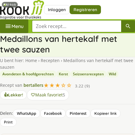
AI-kok
Inloggen
Registreren
Zoek een recept
Menu
Medaillons van hertekalf met
twee sauzen
U bent hier:
Home
›
Recepten
›
Medaillons van hertekalf met twee
sauzen
Avondeten & hoofdgerechten
Kerst
Seizoensrecepten
Wild
★★★☆☆
Recept van
bertallers
3.22 (9)
Maak favoriet
5
👍
Lekker!
Delen:
WhatsApp
Facebook
Pinterest
Kopieer link
Print