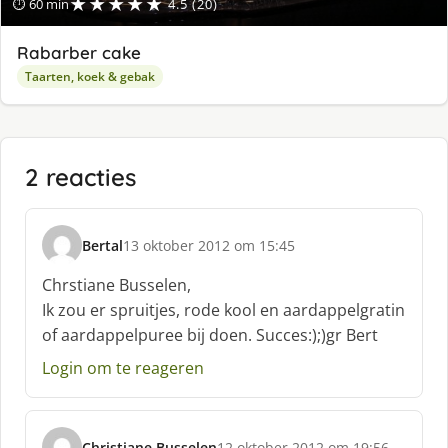
★★★★★
⏱ 60 min
4.5 (20)
Rabarber cake
Taarten, koek & gebak
2 reacties
Bertal
13 oktober 2012 om 15:45
s
c
Chrstiane Busselen,
h
Ik zou er spruitjes, rode kool en aardappelgratin
r
of aardappelpuree bij doen. Succes:);)gr Bert
e
e
Login om te reageren
f
:
Christiane Busselen
12 oktober 2012 om 19:56