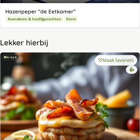
Hazenpeper “de Eetkamer”
Avondeten & hoofdgerechten
Kerst
Lekker hierbij
AI-kok
Maak favoriet
6
👍