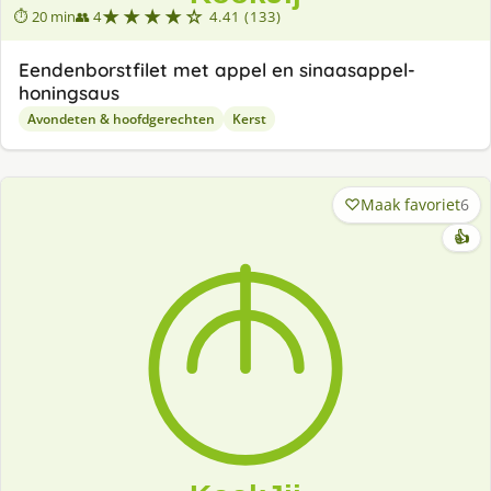
★★★★☆
⏱ 20 min
👥 4
4.41 (133)
Eendenborstfilet met appel en sinaasappel-
honingsaus
Avondeten & hoofdgerechten
Kerst
Maak favoriet
6
👍