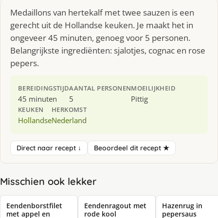
Medaillons van hertekalf met twee sauzen is een
gerecht uit de Hollandse keuken. Je maakt het in
ongeveer 45 minuten, genoeg voor 5 personen.
Belangrijkste ingrediënten: sjalotjes, cognac en rose
pepers.
BEREIDINGSTIJD
AANTAL PERSONEN
MOEILIJKHEID
45 minuten
5
Pittig
KEUKEN
HERKOMST
Hollandse
Nederland
Direct naar recept ↓
Beoordeel dit recept ★
Misschien ook lekker
Eendenborstfilet
Eendenragout met
Hazenrug in
met appel en
rode kool
pepersaus