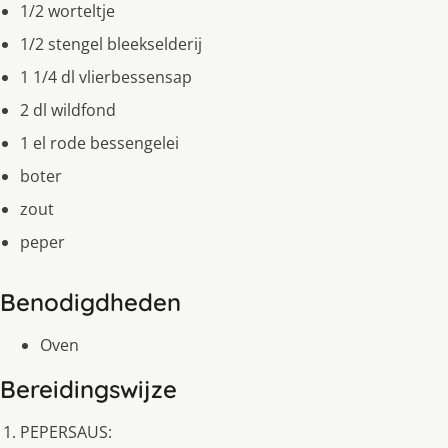
1/2 worteltje
1/2 stengel bleekselderij
1 1/4 dl vlierbessensap
2 dl wildfond
1 el rode bessengelei
boter
zout
peper
Benodigdheden
Oven
Bereidingswijze
PEPERSAUS: