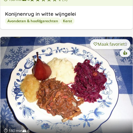
Konijnenrug in witte wijngelei
Avondeten & hoofdgerechten
Kerst
Maak favoriet
0
👍
⏱ 180 min
👥 6