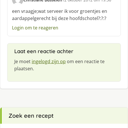
s
c
een vraagje;wat serveer ik voor groentjes en
h
aardappelgerecht bij deze hoofdschotel?:?:?
r
e
Login om te reageren
e
f
:
Laat een reactie achter
Je moet
ingelogd zijn op
om een reactie te
plaatsen.
Zoek een recept