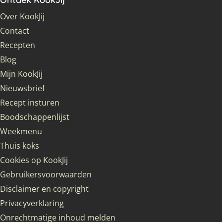
Over KookJij
Contact
Recepten
Blog
Mijn KookJij
Nieuwsbrief
Recept insturen
Boodschappenlijst
Weekmenu
Thuis koks
Cookies op KookJij
Gebruikersvoorwaarden
Disclaimer en copyright
Privacyverklaring
Onrechtmatige inhoud melden