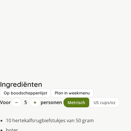
Ingrediënten
Op boodschappenlijst
Plan in weekmenu
−
+
Voor
5
personen
Metrisch
US cups/oz
10 hertekalfsrugbiefstukjes van 50 gram
boter