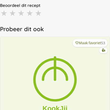
Beoordeel dit recept
★
★
★
★
★
Probeer dit ook
Maak favoriet
53
👍