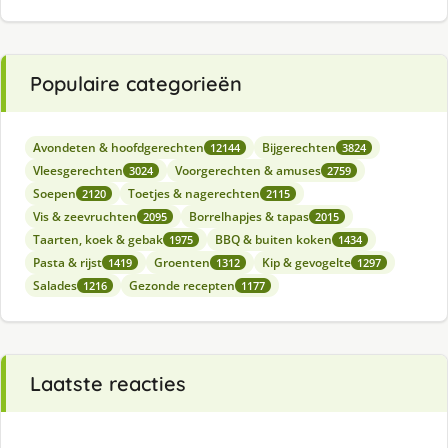
Populaire categorieën
Avondeten & hoofdgerechten
Bijgerechten
12144
3824
Vleesgerechten
Voorgerechten & amuses
3024
2759
Soepen
Toetjes & nagerechten
2120
2115
Vis & zeevruchten
Borrelhapjes & tapas
2095
2015
Taarten, koek & gebak
BBQ & buiten koken
1975
1434
Pasta & rijst
Groenten
Kip & gevogelte
1419
1312
1297
Salades
Gezonde recepten
1216
1177
Laatste reacties