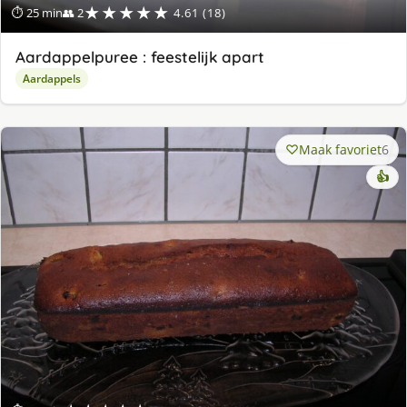
★★★★★
⏱ 25 min
👥 2
4.61 (18)
Aardappelpuree : feestelijk apart
Aardappels
Maak favoriet
6
👍