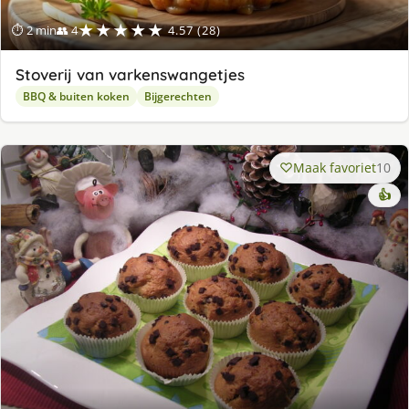
★★★★★
⏱ 2 min
👥 4
4.57 (28)
Stoverij van varkenswangetjes
BBQ & buiten koken
Bijgerechten
Maak favoriet
10
👍