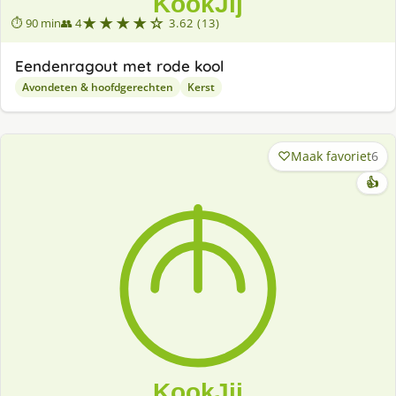
★★★★☆
⏱ 90 min
👥 4
3.62 (13)
Eendenragout met rode kool
Avondeten & hoofdgerechten
Kerst
Maak favoriet
6
👍