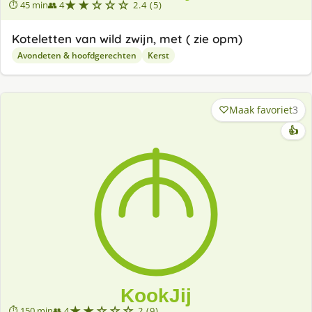
★★☆☆☆
⏱ 45 min
👥 4
2.4 (5)
Koteletten van wild zwijn, met ( zie opm)
Avondeten & hoofdgerechten
Kerst
Maak favoriet
3
👍
★★☆☆☆
⏱ 150 min
👥 4
2 (9)