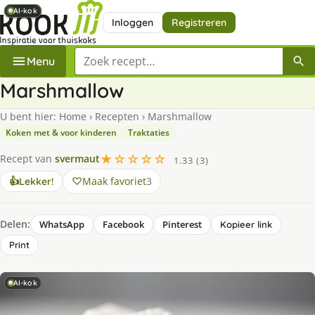
AI-kok
AI-kok
AI-kok
AI-kok
AI-kok
Inloggen
Registreren
Zoek een recept
Menu
Marshmallow
U bent hier:
Home
›
Recepten
›
Marshmallow
Koken met & voor kinderen
Traktaties
★☆☆☆☆
Recept van
svermaut
1.33 (3)
Maak favoriet
3
👍
Lekker!
Delen:
WhatsApp
Facebook
Pinterest
Kopieer link
Print
AI-kok