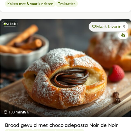
Koken met & voor kinderen
Traktaties
AI-kok
Maak favoriet
3
👍
⏱ 180 min
👥 6
Brood gevuld met chocoladepasta Noir de Noir