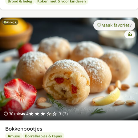
Brood & beleg
Koken met & voor kinderen
AI-kok
Maak favoriet
7
👍
★★★☆☆
⏱ 30 min
👥 4
3 (3)
Bokkenpootjes
Amuse
Borrelhapjes & tapas