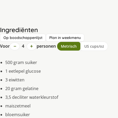
Ingrediënten
Op boodschappenlijst
Plan in weekmenu
−
+
Voor
4
personen
Metrisch
US cups/oz
500 gram suiker
1 eetlepel glucose
3 eiwitten
20 gram gelatine
3,5 deciliter waterkleurstof
maiszetmeel
bloemsuiker