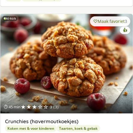
AI-kok
Maak favoriet
3
👍
★★★☆☆
⏱ 45 min
3 (3)
Crunchies (havermoutkoekjes)
Koken met & voor kinderen
Taarten, koek & gebak