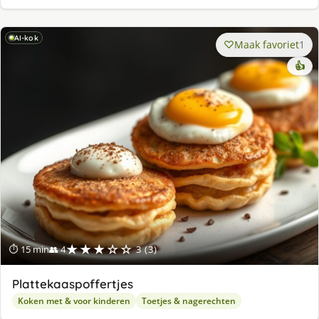
AI-kok
Maak favoriet
1
👍
★★★☆☆
⏱ 15 min
👥 4
3 (3)
Plattekaaspoffertjes
Koken met & voor kinderen
Toetjes & nagerechten