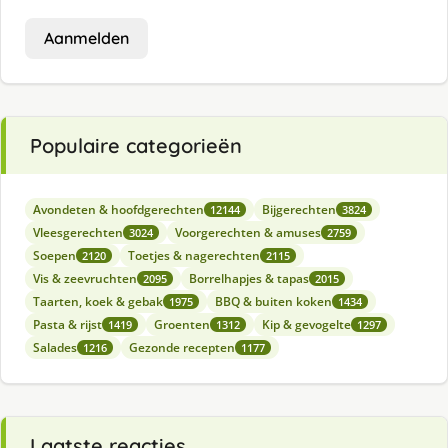
Aanmelden
Populaire categorieën
Avondeten & hoofdgerechten
Bijgerechten
12144
3824
Vleesgerechten
Voorgerechten & amuses
3024
2759
Soepen
Toetjes & nagerechten
2120
2115
Vis & zeevruchten
Borrelhapjes & tapas
2095
2015
Taarten, koek & gebak
BBQ & buiten koken
1975
1434
Pasta & rijst
Groenten
Kip & gevogelte
1419
1312
1297
Salades
Gezonde recepten
1216
1177
Laatste reacties