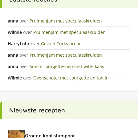
anna
over
Pruimenjam met speculaaskruiden
Wilmie
over
Pruimenjam met speculaaskruiden
HarryLohr
over
Gevuld Turks brood
anna
over
Pruimenjam met speculaaskruiden
anna
over
Snelle courgettesoep met witte kaas
Wilmie
over
Ovenschotel met courgette en tonijn
Nieuwste recepten
Groene kool stamppot