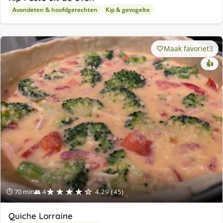
Avondeten & hoofdgerechten
Kip & gevogelte
Maak favoriet
3
👍
★★★★☆
⏱ 70 min
👥 4
4.29 (45)
Quiche Lorraine