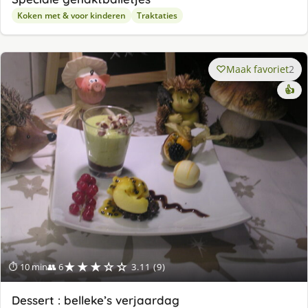
Koken met & voor kinderen
Traktaties
Maak favoriet
2
👍
★★★☆☆
⏱ 10 min
👥 6
3.11 (9)
Dessert : belleke’s verjaardag