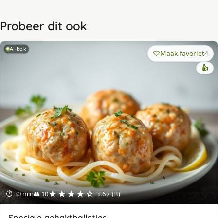
Probeer dit ook
AI-kok
Maak favoriet
4
👍
★★★★☆
⏱ 30 min
👥 10
3.67 (3)
Speciale gehaktballetjes