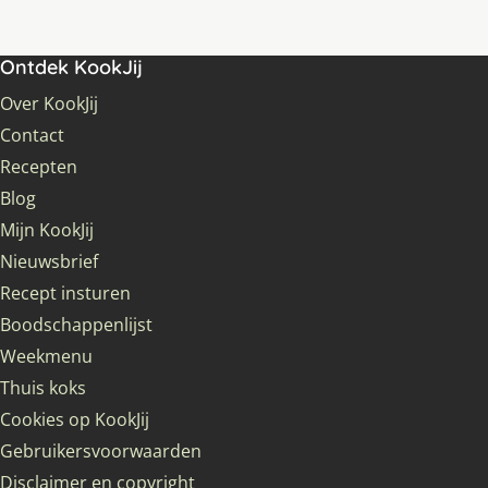
Ontdek KookJij
Over KookJij
Contact
Recepten
Blog
Mijn KookJij
Nieuwsbrief
Recept insturen
Boodschappenlijst
Weekmenu
Thuis koks
Cookies op KookJij
Gebruikersvoorwaarden
Disclaimer en copyright