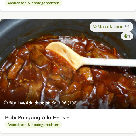
Avondeten & hoofdgerechten
Maak favoriet
91
ke
👍
1
lek
ge
★★★★☆
⏱ 60 min
👥 4
3.96 (108)
Babi Pangang à la Henkie
Avondeten & hoofdgerechten