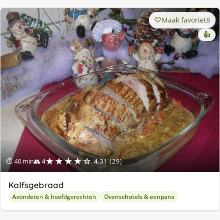
Maak favoriet
8
👍
★★★★☆
⏱ 40 min
👥 4
4.31 (29)
Kalfsgebraad
Avondeten & hoofdgerechten
Ovenschotels & eenpans