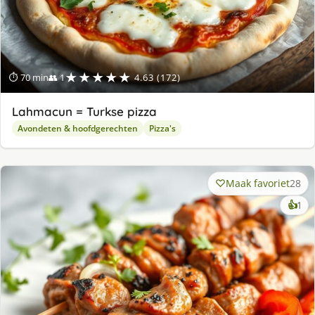
★★★★★
⏱ 70 min
👥 1
4.63 (172)
Lahmacun = Turkse pizza
Avondeten & hoofdgerechten
Pizza's
Maak favoriet
28
ke
👍
1
lek
ge