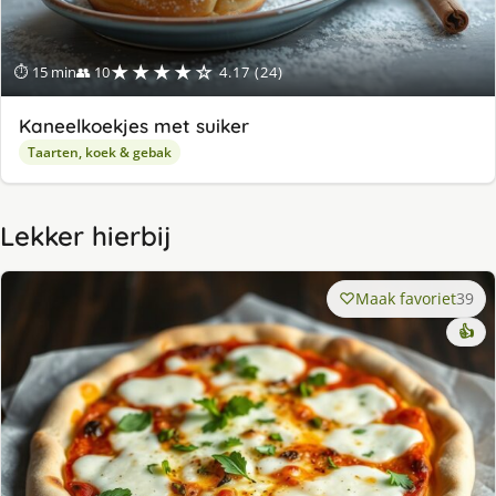
★★★★☆
⏱ 15 min
👥 10
4.17 (24)
Kaneelkoekjes met suiker
Taarten, koek & gebak
Lekker hierbij
Maak favoriet
39
👍