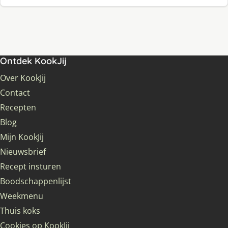
Ontdek KookJij
Over KookJij
Contact
Recepten
Blog
Mijn KookJij
Nieuwsbrief
Recept insturen
Boodschappenlijst
Weekmenu
Thuis koks
Cookies op KookJij