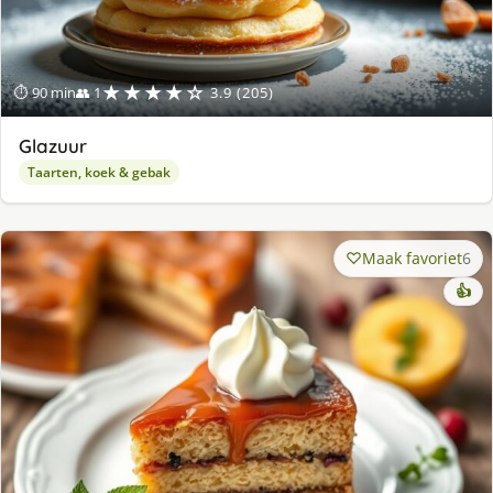
★★★★☆
⏱ 90 min
👥 1
3.9 (205)
Glazuur
Taarten, koek & gebak
Maak favoriet
6
👍