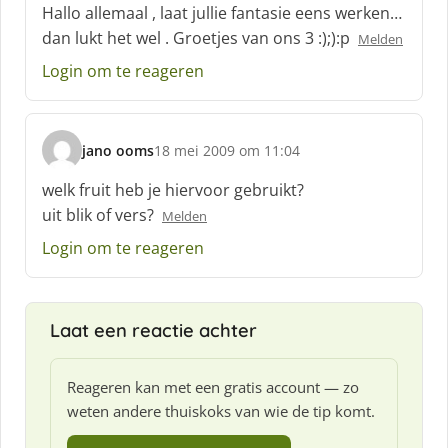
c
Hallo allemaal , laat jullie fantasie eens werken…
h
dan lukt het wel . Groetjes van ons 3 :);):p
Melden
r
e
Login om te reageren
e
f
:
jano ooms
18 mei 2009 om 11:04
s
c
welk fruit heb je hiervoor gebruikt?
h
uit blik of vers?
Melden
r
e
Login om te reageren
e
f
:
Laat een reactie achter
Reageren kan met een gratis account — zo
weten andere thuiskoks van wie de tip komt.