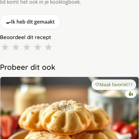
lid komt het ook in je kooklogboek.
🍳
Ik heb dit gemaakt
Beoordeel dit recept
★
★
★
★
★
Probeer dit ook
Maak favoriet
11
👍