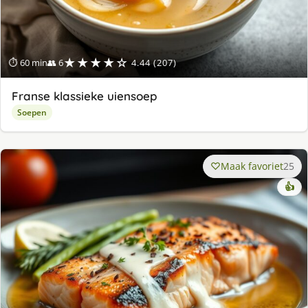
★★★★☆
⏱ 60 min
👥 6
4.44 (207)
Franse klassieke uiensoep
Soepen
Maak favoriet
25
👍