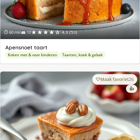
★★★★☆
⏱ 60 min
👥 10
4.3 (53)
Apensnoet taart
Koken met & voor kinderen
Taarten, koek & gebak
Maak favoriet
26
👍