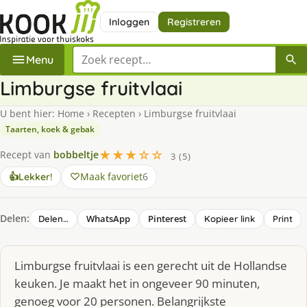
Inloggen
Registreren
Zoek een recept
Menu
Limburgse fruitvlaai
U bent hier:
Home
›
Recepten
›
Limburgse fruitvlaai
Taarten, koek & gebak
★★★☆☆
Recept van
bobbeltje
3 (5)
Maak favoriet
6
👍
Lekker!
Delen:
WhatsApp
Pinterest
Delen…
Kopieer link
Print
Limburgse fruitvlaai is een gerecht uit de Hollandse
keuken. Je maakt het in ongeveer 90 minuten,
genoeg voor 20 personen. Belangrijkste