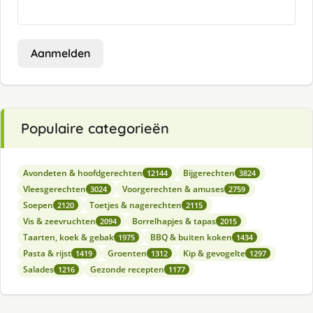
Aanmelden
Populaire categorieën
Avondeten & hoofdgerechten
Bijgerechten
12144
3824
Vleesgerechten
Voorgerechten & amuses
3024
2759
Soepen
Toetjes & nagerechten
2120
2115
Vis & zeevruchten
Borrelhapjes & tapas
2094
2015
Taarten, koek & gebak
BBQ & buiten koken
1975
1434
Pasta & rijst
Groenten
Kip & gevogelte
1419
1312
1297
Salades
Gezonde recepten
1216
1177