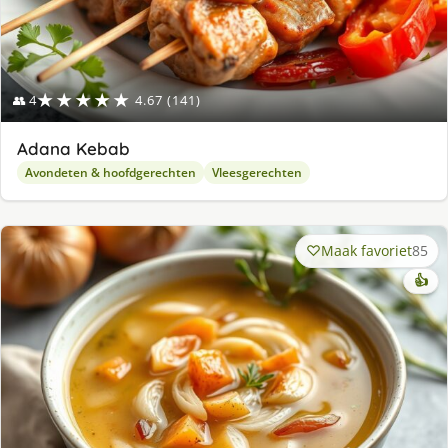
★★★★★
👥 4
4.67 (141)
Adana Kebab
Avondeten & hoofdgerechten
Vleesgerechten
Maak favoriet
85
👍