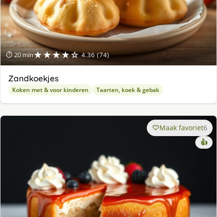
★★★★☆
⏱ 20 min
4.36 (74)
Zandkoekjes
Koken met & voor kinderen
Taarten, koek & gebak
Maak favoriet
6
👍