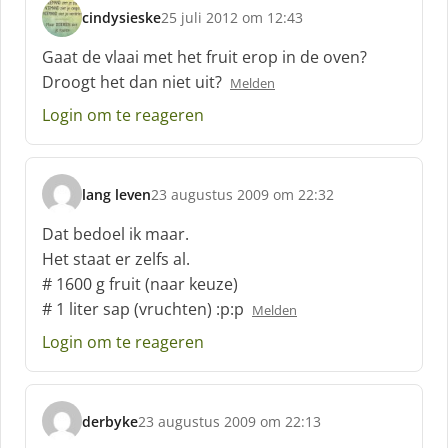
cindysieske
25 juli 2012 om 12:43
s
c
Gaat de vlaai met het fruit erop in de oven?
h
Droogt het dan niet uit?
Melden
r
e
Login om te reageren
e
f
:
lang leven
23 augustus 2009 om 22:32
s
c
Dat bedoel ik maar.
h
Het staat er zelfs al.
r
# 1600 g fruit (naar keuze)
e
# 1 liter sap (vruchten) :p:p
e
Melden
f
Login om te reageren
:
derbyke
23 augustus 2009 om 22:13
s