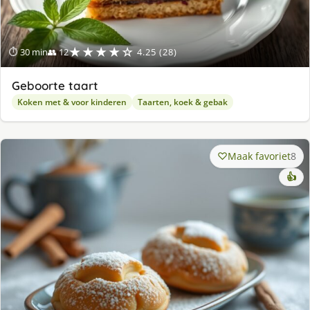
★★★★☆
⏱ 30 min
👥 12
4.25 (28)
Geboorte taart
Koken met & voor kinderen
Taarten, koek & gebak
Maak favoriet
8
👍