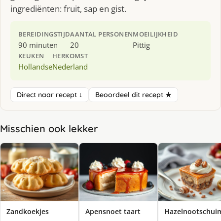
ingrediënten: fruit, sap en gist.
BEREIDINGSTIJD
AANTAL PERSONEN
MOEILIJKHEID
90 minuten
20
Pittig
KEUKEN
HERKOMST
Hollandse
Nederland
Direct naar recept ↓
Beoordeel dit recept ★
Misschien ook lekker
Zandkoekjes
Apensnoet taart
Hazelnootschui