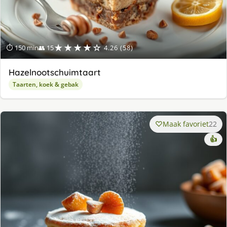
★★★★☆
⏱ 150 min
👥 15
4.26 (58)
Hazelnootschuimtaart
Taarten, koek & gebak
Maak favoriet
22
👍