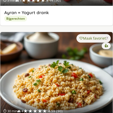
★★★★★
⏱ 5 min
👥 1
4.64 (90)
Ayran = Yogurt drank
Bijgerechten
Maak favoriet
7
👍
★★★★★
⏱ 30 min
👥 4
4.59 (90)