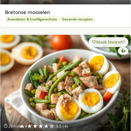
Bretonse mosselen
Avondeten & hoofdgerechten
Gezonde recepten
Maak favoriet
7
👍
★★★★☆
⏱ 20 min
👥 4
3.5 (4)