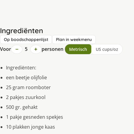
Ingrediënten
Op boodschappenlijst
Plan in weekmenu
−
+
Voor
5
personen
Metrisch
US cups/oz
Ingrediënten:
een beetje olijfolie
25 gram roomboter
2 pakjes zuurkool
500 gr. gehakt
1 pakje gesneden spekjes
10 plakken jonge kaas