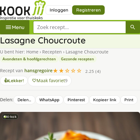
Inloggen
Registreren
Zoek een recept
Menu
Lasagne Choucroute
U bent hier:
Home
›
Recepten
›
Lasagne Choucroute
Avondeten & hoofdgerechten
Gezonde recepten
★★☆☆☆
Recept van
hansgregoire
2.25 (4)
Maak favoriet
9
👍
Lekker!
Delen:
WhatsApp
Pinterest
Delen…
Kopieer link
Print
AI-kok