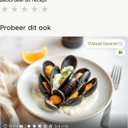
★
★
★
★
★
Probeer dit ook
Maak favoriet
12
👍
★★★☆☆
⏱ 15 min
👥 2
3.4 (10)