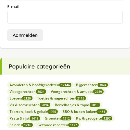
E-mail
Aanmelden
Populaire categorieën
Avondeten & hoofdgerechten
Bijgerechten
12144
3824
Vleesgerechten
Voorgerechten & amuses
3024
2759
Soepen
Toetjes & nagerechten
2120
2115
Vis & zeevruchten
Borrelhapjes & tapas
2094
2015
Taarten, koek & gebak
BBQ & buiten koken
1975
1434
Pasta & rijst
Groenten
Kip & gevogelte
1419
1312
1297
Salades
Gezonde recepten
1216
1177