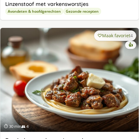
Linzenstoof met varkensworstjes
Avondeten & hoofdgerechten
Gezonde recepten
Maak favoriet
4
👍
⏱ 30 min
👥 4