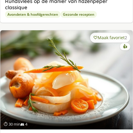
Rundsvlees op de manier van hazenpeper
classique
Avondeten & hoofdgerechten
Gezonde recepten
Maak favoriet
2
👍
⏱ 30 min
👥 4