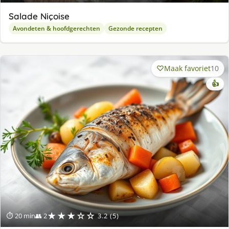
Salade Niçoise
Avondeten & hoofdgerechten
Gezonde recepten
Maak favoriet
10
👍
★★★☆☆
⏱ 20 min
👥 2
3.2 (5)