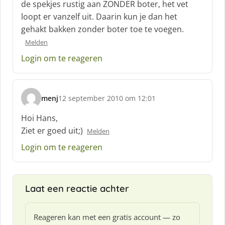
de spekjes rustig aan ZONDER boter, het vet
e
loopt er vanzelf uit. Daarin kun je dan het
e
f
gehakt bakken zonder boter toe te voegen.
:
Melden
Login om te reageren
menj
12 september 2010 om 12:01
s
c
Hoi Hans,
h
Ziet er goed uit;)
Melden
r
e
Login om te reageren
e
f
:
Laat een reactie achter
Reageren kan met een gratis account — zo