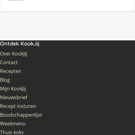
Ontdek KookJij
Over KookJij
Contact
Recepten
Blog
Mijn KookJij
Nieuwsbrief
Recept insturen
Boodschappenlijst
Weekmenu
Thuis koks