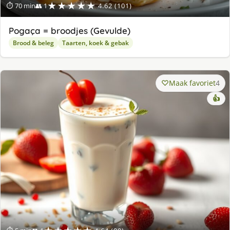
★★★★★
⏱ 70 min
👥 1
4.62 (101)
Pogaça = broodjes (Gevulde)
Brood & beleg
Taarten, koek & gebak
Maak favoriet
4
👍