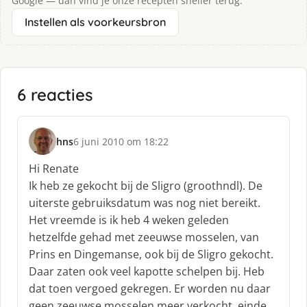
Google — dan vind je onze recepten sneller terug.
Instellen als voorkeursbron
6 reacties
hns
6 juni 2010 om 18:22
s
c
Hi Renate
h
Ik heb ze gekocht bij de Sligro (groothndl). De
r
uiterste gebruiksdatum was nog niet bereikt.
e
Het vreemde is ik heb 4 weken geleden
e
f
hetzelfde gehad met zeeuwse mosselen, van
:
Prins en Dingemanse, ook bij de Sligro gekocht.
Daar zaten ook veel kapotte schelpen bij. Heb
dat toen vergoed gekregen. Er worden nu daar
geen zeeuwse mosselen meer verkocht, einde