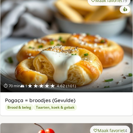
Maak favoriet
19
👍
★★★★★
⏱ 70 min
👥 1
4.62 (101)
Pogaça = broodjes (Gevulde)
Brood & beleg
Taarten, koek & gebak
Maak favoriet
4