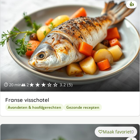
👍
★★★☆☆
⏱ 20 min
👥 2
3.2 (5)
Franse visschotel
Avondeten & hoofdgerechten
Gezonde recepten
Maak favoriet
0