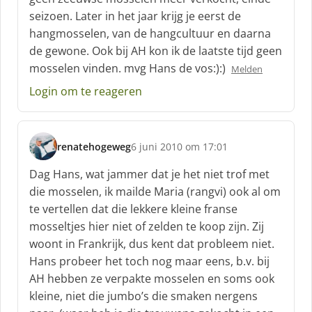
seizoen. Later in het jaar krijg je eerst de
hangmosselen, van de hangcultuur en daarna
de gewone. Ook bij AH kon ik de laatste tijd geen
mosselen vinden. mvg Hans de vos:):)
Melden
Login om te reageren
renatehogeweg
6 juni 2010 om 17:01
s
c
Dag Hans, wat jammer dat je het niet trof met
h
die mosselen, ik mailde Maria (rangvi) ook al om
r
te vertellen dat die lekkere kleine franse
e
mosseltjes hier niet of zelden te koop zijn. Zij
e
f
woont in Frankrijk, dus kent dat probleem niet.
:
Hans probeer het toch nog maar eens, b.v. bij
AH hebben ze verpakte mosselen en soms ook
kleine, niet die jumbo’s die smaken nergens