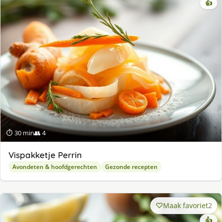
👍
⏱ 30 min
👥 4
Vispakketje Perrin
Avondeten & hoofdgerechten
Gezonde recepten
Maak favoriet
2
👍