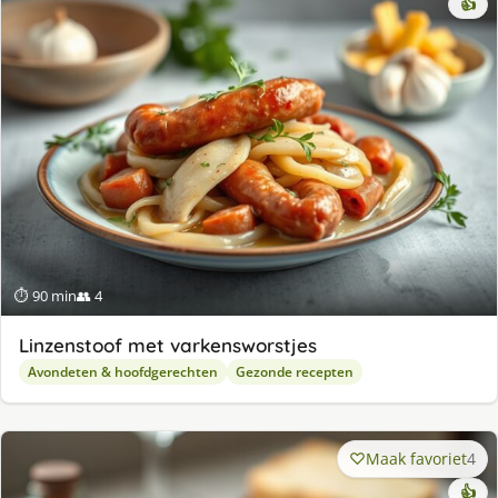
👍
⏱ 90 min
👥 4
Linzenstoof met varkensworstjes
Avondeten & hoofdgerechten
Gezonde recepten
Maak favoriet
4
👍