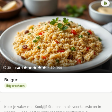
👍
★★★★★
⏱ 30 min
👥 4
4.59 (90)
Bulgur
Bijgerechten
Kook je vaker met KookJij? Stel ons in als voorkeursbron in