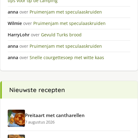
tips voor op de camping
anna
over
Pruimenjam met speculaaskruiden
Wilmie
over
Pruimenjam met speculaaskruiden
HarryLohr
over
Gevuld Turks brood
anna
over
Pruimenjam met speculaaskruiden
anna
over
Snelle courgettesoep met witte kaas
Nieuwste recepten
Preitaart met cantharellen
7 augustus 2026