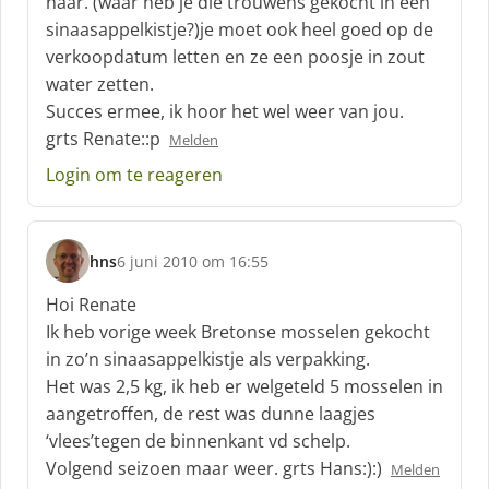
naar. (waar heb je die trouwens gekocht in een
sinaasappelkistje?)je moet ook heel goed op de
verkoopdatum letten en ze een poosje in zout
water zetten.
Succes ermee, ik hoor het wel weer van jou.
grts Renate::p
Melden
Login om te reageren
hns
6 juni 2010 om 16:55
s
c
Hoi Renate
h
Ik heb vorige week Bretonse mosselen gekocht
r
in zo’n sinaasappelkistje als verpakking.
e
Het was 2,5 kg, ik heb er welgeteld 5 mosselen in
e
f
aangetroffen, de rest was dunne laagjes
:
‘vlees’tegen de binnenkant vd schelp.
Volgend seizoen maar weer. grts Hans:):)
Melden