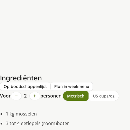
Ingrediënten
Op boodschappenlijst
Plan in weekmenu
−
+
Voor
2
personen
Metrisch
US cups/oz
1 kg mosselen
3 tot 4 eetlepels (room)boter