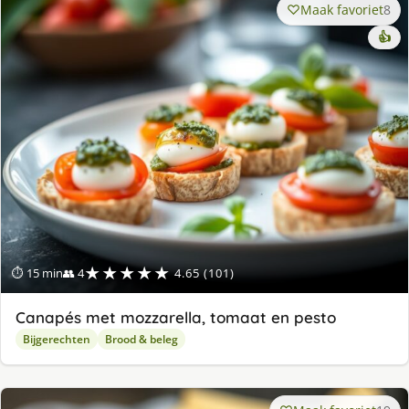
Maak favoriet
8
👍
★★★★★
⏱ 15 min
👥 4
4.65 (101)
Canapés met mozzarella, tomaat en pesto
Bijgerechten
Brood & beleg