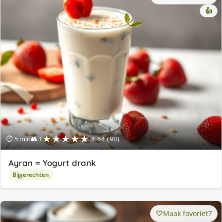
👍
★★★★★
⏱ 5 min
👥 1
4.64 (90)
Ayran = Yogurt drank
Bijgerechten
Maak favoriet
7