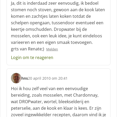
c
Ja, dit is inderdaad zeer eenvoudig, ik bedoel
h
stomen noch stoven, gewoon aan de kook laten
r
komen en zachtjes laten koken totdat de
e
schelpen opengaan, tussendoor eventueel een
e
f
keertje omschudden. Dropwater bij de
:
mosselen, ook een leuk idee, je kunt eindeloos
varieeren en een eigen smaak toevoegen.
grts van Renate;)
Melden
Login om te reageren
hns
20 april 2010 om 20:41
s
c
Hoi ik hou zelf veel van een eenvoudige
h
bereiding, zoals mosselen, met Chardonnay,
r
wat DROPwater, wortel, bleekselderij en
e
peterselie, aan de kook en klaar is kees. Er zijn
e
f
zoveel ingewikkelder recepten, daarom vind ik je