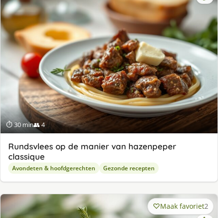
⏱ 30 min
👥 4
Rundsvlees op de manier van hazenpeper
classique
Avondeten & hoofdgerechten
Gezonde recepten
Maak favoriet
2