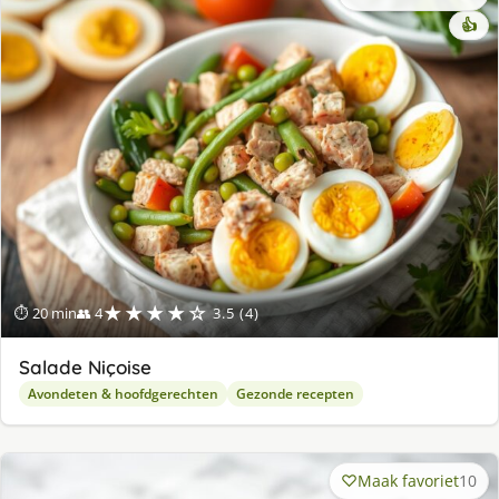
👍
★★★★☆
⏱ 20 min
👥 4
3.5 (4)
Salade Niçoise
Avondeten & hoofdgerechten
Gezonde recepten
Maak favoriet
10