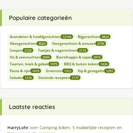
Populaire categorieën
Avondeten & hoofdgerechten
Bijgerechten
12144
3824
Vleesgerechten
Voorgerechten & amuses
3024
2759
Soepen
Toetjes & nagerechten
2120
2115
Vis & zeevruchten
Borrelhapjes & tapas
2094
2015
Taarten, koek & gebak
BBQ & buiten koken
1975
1434
Pasta & rijst
Groenten
Kip & gevogelte
1419
1312
1297
Salades
Gezonde recepten
1216
1177
Laatste reacties
HarryLohr
over
Camping koken: 5 makkelijke recepten en