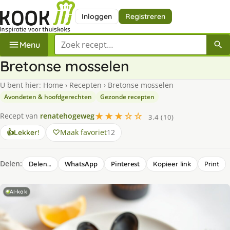
Inloggen
Registreren
Zoek een recept
Menu
Bretonse mosselen
U bent hier:
Home
›
Recepten
›
Bretonse mosselen
Avondeten & hoofdgerechten
Gezonde recepten
★★★☆☆
Recept van
renatehogeweg
3.4 (10)
Maak favoriet
12
👍
Lekker!
Delen:
WhatsApp
Pinterest
Delen…
Kopieer link
Print
AI-kok