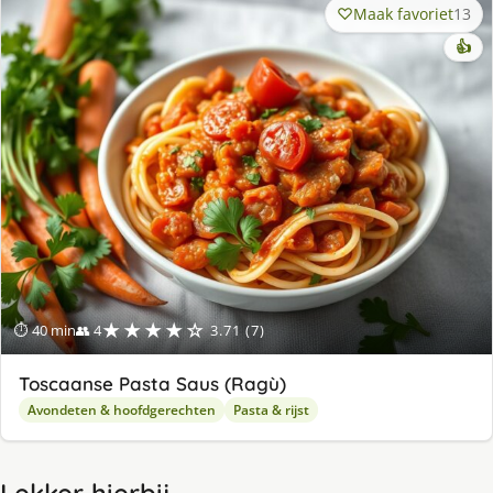
Maak favoriet
13
👍
★★★★☆
⏱ 40 min
👥 4
3.71 (7)
Toscaanse Pasta Saus (Ragù)
Avondeten & hoofdgerechten
Pasta & rijst