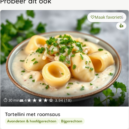
Probeer dit ook
Maak favoriet
6
👍
★★★★☆
⏱ 30 min
👥 4
3.94 (18)
Tortellini met roomsaus
Avondeten & hoofdgerechten
Bijgerechten