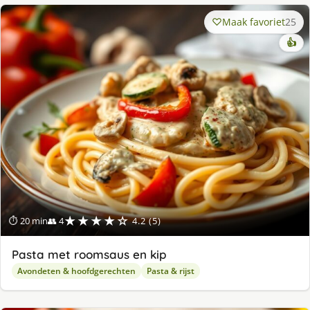
Maak favoriet
25
👍
★★★★☆
⏱ 20 min
👥 4
4.2 (5)
Pasta met roomsaus en kip
Avondeten & hoofdgerechten
Pasta & rijst