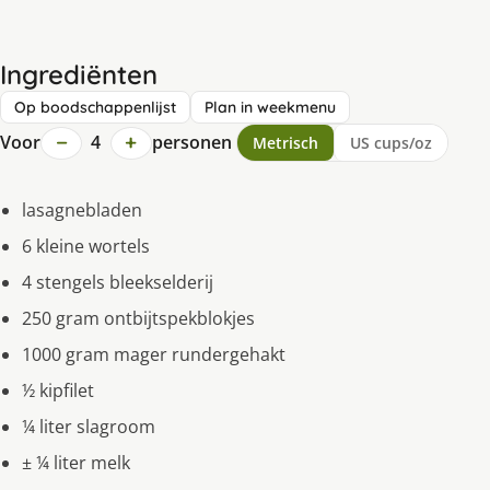
Ingrediënten
Op boodschappenlijst
Plan in weekmenu
−
+
Voor
4
personen
Metrisch
US cups/oz
lasagnebladen
6 kleine wortels
4 stengels bleekselderij
250 gram ontbijtspekblokjes
1000 gram mager rundergehakt
½ kipfilet
¼ liter slagroom
± ¼ liter melk