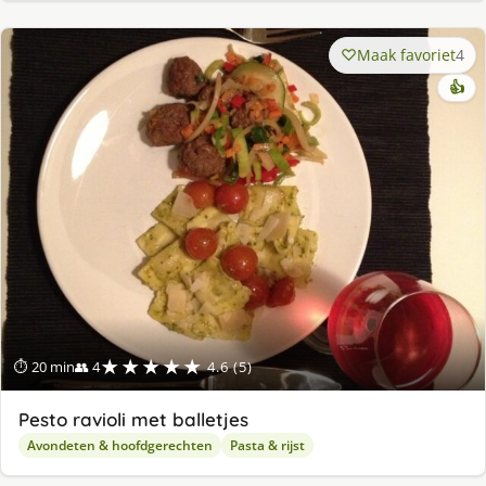
Maak favoriet
4
👍
★★★★★
⏱ 20 min
👥 4
4.6 (5)
Pesto ravioli met balletjes
Avondeten & hoofdgerechten
Pasta & rijst