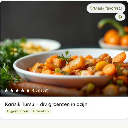
Maak favoriet
3
👍
★★★★★
4.63 (63)
Karisik Tursu = div groenten in azijn
Bijgerechten
Groenten