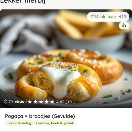
Lekker hierbij
Maak favoriet
19
👍
★★★★★
⏱ 70 min
👥 1
4.62 (101)
Pogaça = broodjes (Gevulde)
Brood & beleg
Taarten, koek & gebak