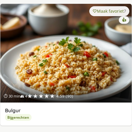
Maak favoriet
7
👍
★★★★★
⏱ 30 min
👥 4
4.59 (90)
Bulgur
Bijgerechten