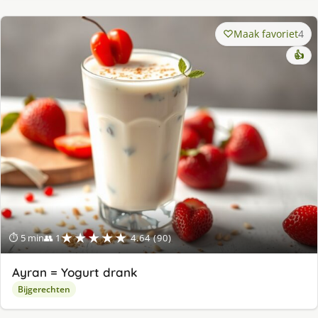
Maak favoriet
4
👍
★★★★★
⏱ 5 min
👥 1
4.64 (90)
Ayran = Yogurt drank
Bijgerechten