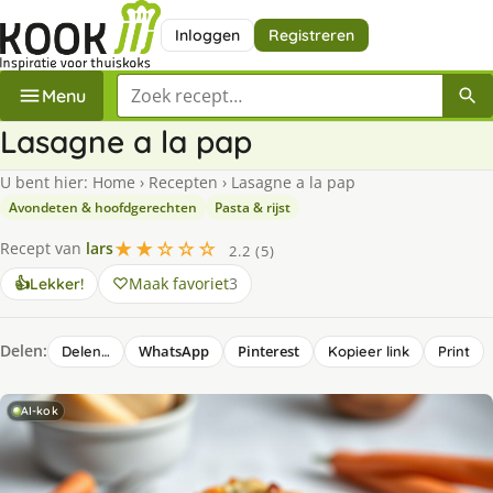
Inloggen
Registreren
Zoek een recept
Menu
Lasagne a la pap
U bent hier:
Home
›
Recepten
›
Lasagne a la pap
Avondeten & hoofdgerechten
Pasta & rijst
★★☆☆☆
Recept van
lars
2.2 (5)
Maak favoriet
3
👍
Lekker!
Delen:
WhatsApp
Pinterest
Delen…
Kopieer link
Print
AI-kok