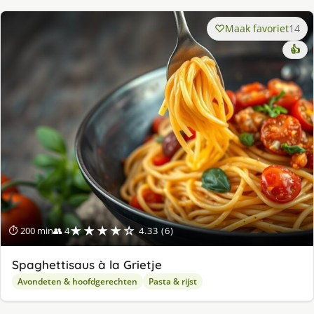
Maak favoriet
14
👍
★★★★☆
⏱ 200 min
👥 4
4.33 (6)
Spaghettisaus à la Grietje
Avondeten & hoofdgerechten
Pasta & rijst