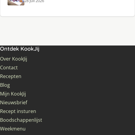
28 juli 2026
Ontdek KookJij
Over KookJij
Contact
Recepten
Blog
Mijn KookJij
Nieuwsbrief
Recept insturen
Boodschappenlijst
Weekmenu