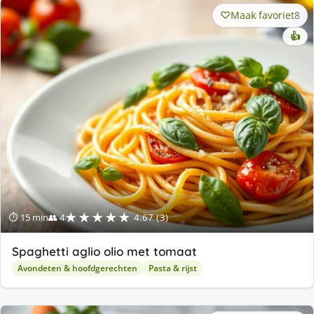
Maak favoriet
8
👍
★★★★★
⏱ 15 min
👥 4
4.67 (3)
Spaghetti aglio olio met tomaat
Avondeten & hoofdgerechten
Pasta & rijst