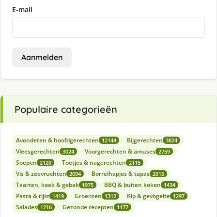
E-mail
Aanmelden
Populaire categorieën
Avondeten & hoofdgerechten
Bijgerechten
12144
3824
Vleesgerechten
Voorgerechten & amuses
3024
2759
Soepen
Toetjes & nagerechten
2120
2115
Vis & zeevruchten
Borrelhapjes & tapas
2094
2015
Taarten, koek & gebak
BBQ & buiten koken
1975
1434
Pasta & rijst
Groenten
Kip & gevogelte
1419
1312
1297
Salades
Gezonde recepten
1216
1177