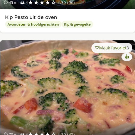
★★★★☆
⏱ 45 min
👥 4
4.39 (96)
Kip Pesto uit de oven
Avondeten & hoofdgerechten
Kip & gevogelte
Maak favoriet
3
👍
★★★★☆
⏱ 70 min
👥 4
4.29 (45)