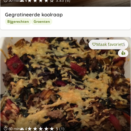
★★★★☆
⏱ 50 min
👥 4
3.83 (6)
Gegratineerde koolraap
Bijgerechten
Groenten
Maak favoriet
5
👍
★★★★★
⏱ 60 min
👥 4
5 (1)