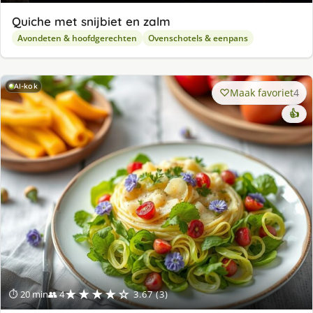
Quiche met snijbiet en zalm
Avondeten & hoofdgerechten
Ovenschotels & eenpans
AI-kok
Maak favoriet
4
👍
★★★★☆
⏱ 20 min
👥 4
3.67 (3)