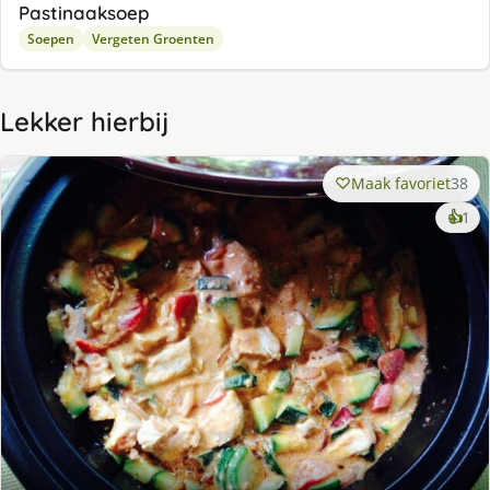
Pastinaaksoep
Soepen
Vergeten Groenten
Lekker hierbij
Maak favoriet
38
ke
👍
1
lek
ge