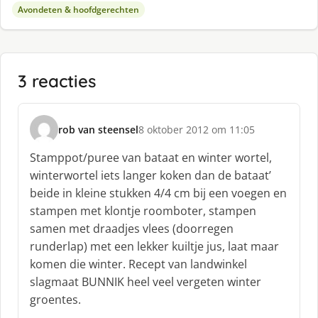
Avondeten & hoofdgerechten
3 reacties
rob van steensel
8 oktober 2012 om 11:05
s
c
Stamppot/puree van bataat en winter wortel,
h
winterwortel iets langer koken dan de bataat’
r
beide in kleine stukken 4/4 cm bij een voegen en
e
stampen met klontje roomboter, stampen
e
f
samen met draadjes vlees (doorregen
:
runderlap) met een lekker kuiltje jus, laat maar
komen die winter. Recept van landwinkel
slagmaat BUNNIK heel veel vergeten winter
groentes.