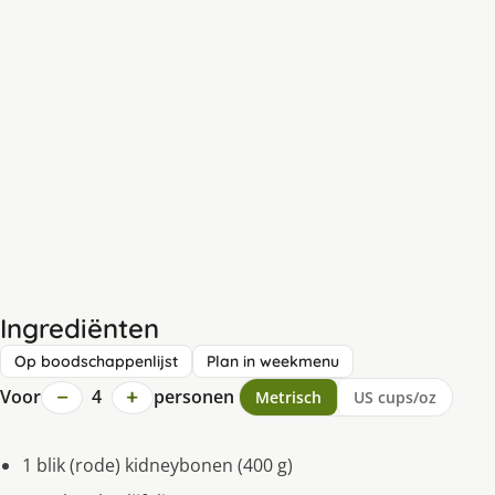
Ingrediënten
Op boodschappenlijst
Plan in weekmenu
−
+
Voor
4
personen
Metrisch
US cups/oz
1 blik (rode) kidneybonen (400 g)