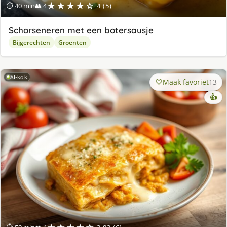
★★★★☆
⏱ 40 min
👥 4
4 (5)
Schorseneren met een botersausje
Bijgerechten
Groenten
AI-kok
Maak favoriet
13
👍