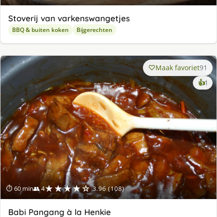
Stoverij van varkenswangetjes
BBQ & buiten koken
Bijgerechten
Maak favoriet
91
ke
👍
1
lek
ge
★★★★☆
⏱ 60 min
👥 4
3.96 (108)
Babi Pangang à la Henkie