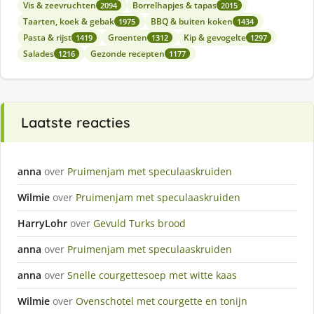
Vis & zeevruchten
Borrelhapjes & tapas
2094
2015
Taarten, koek & gebak
BBQ & buiten koken
1975
1434
Pasta & rijst
Groenten
Kip & gevogelte
1419
1312
1297
Salades
Gezonde recepten
1216
1177
Laatste reacties
anna
over
Pruimenjam met speculaaskruiden
Wilmie
over
Pruimenjam met speculaaskruiden
HarryLohr
over
Gevuld Turks brood
anna
over
Pruimenjam met speculaaskruiden
anna
over
Snelle courgettesoep met witte kaas
Wilmie
over
Ovenschotel met courgette en tonijn