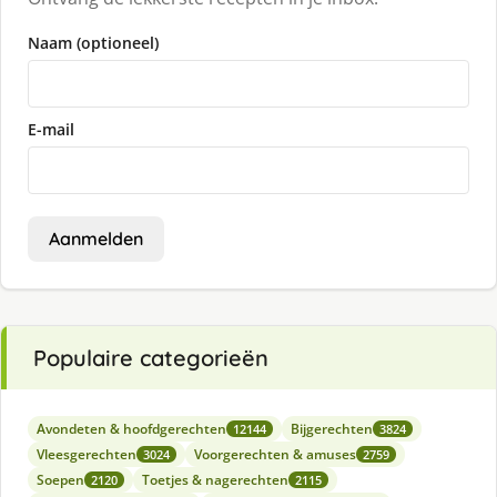
Naam (optioneel)
E-mail
Aanmelden
Populaire categorieën
Avondeten & hoofdgerechten
Bijgerechten
12144
3824
Vleesgerechten
Voorgerechten & amuses
3024
2759
Soepen
Toetjes & nagerechten
2120
2115