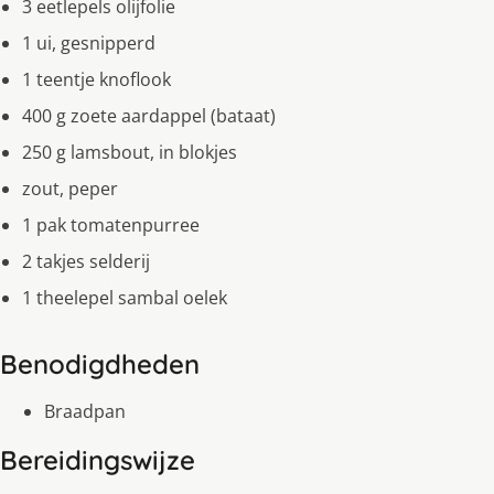
3 eetlepels olijfolie
1 ui, gesnipperd
1 teentje knoflook
400 g zoete aardappel (bataat)
250 g lamsbout, in blokjes
zout, peper
1 pak tomatenpurree
2 takjes selderij
1 theelepel sambal oelek
Benodigdheden
Braadpan
Bereidingswijze