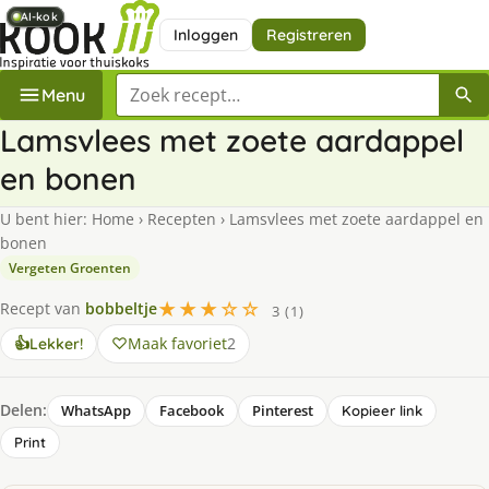
AI-kok
AI-kok
AI-kok
AI-kok
Inloggen
Registreren
Zoek een recept
Menu
Lamsvlees met zoete aardappel
en bonen
U bent hier:
Home
›
Recepten
›
Lamsvlees met zoete aardappel en
bonen
Vergeten Groenten
★★★☆☆
Recept van
bobbeltje
3 (1)
Maak favoriet
2
👍
Lekker!
Delen:
WhatsApp
Facebook
Pinterest
Kopieer link
Print