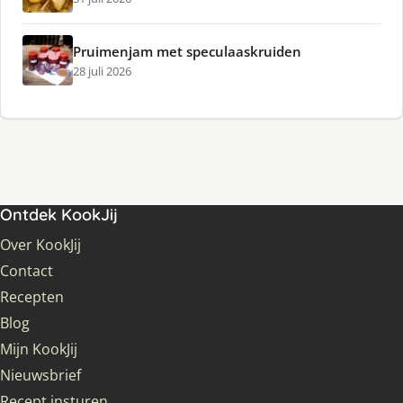
Pruimenjam met speculaaskruiden
28 juli 2026
Ontdek KookJij
Over KookJij
Contact
Recepten
Blog
Mijn KookJij
Nieuwsbrief
Recept insturen