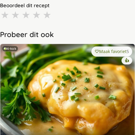
Beoordeel dit recept
★
★
★
★
★
Probeer dit ook
AI-kok
Maak favoriet
5
👍