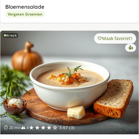
Bloemensalade
Vergeten Groenten
AI-kok
Maak favoriet
1
👍
★★★★☆
⏱ 20 min
👥 4
3.67 (3)