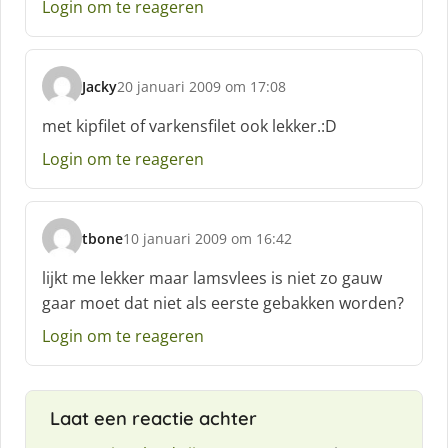
Login om te reageren
Jacky
20 januari 2009 om 17:08
s
c
met kipfilet of varkensfilet ook lekker.:D
h
Login om te reageren
r
e
e
f
tbone
10 januari 2009 om 16:42
:
s
c
lijkt me lekker maar lamsvlees is niet zo gauw
h
gaar moet dat niet als eerste gebakken worden?
r
e
Login om te reageren
e
f
:
Laat een reactie achter