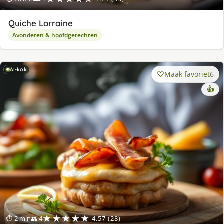
Quiche Lorraine
Avondeten & hoofdgerechten
AI-kok
Maak favoriet
6
👍
★★★★★
⏱ 2 min
👥 4
4.57 (28)