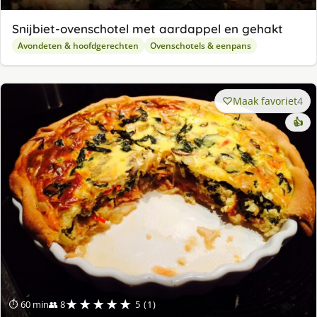
Snijbiet-ovenschotel met aardappel en gehakt
Avondeten & hoofdgerechten
Ovenschotels & eenpans
Maak favoriet
4
👍
★★★★★
⏱ 60 min
👥 8
5 (1)