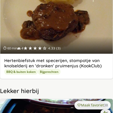
★★★★☆
⏱ 60 min
👥 4
4.33 (3)
Hertenbiefstuk met specerijen, stampotje van
knolselderij en ‘dronken’ pruimenjus (KookClub)
BBQ & buiten koken
Bijgerechten
Lekker hierbij
Maak favoriet
38
ke
👍
1