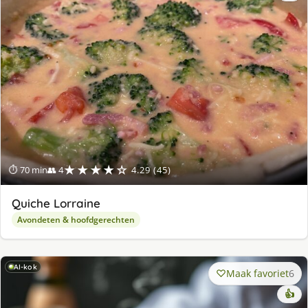
★★★★☆
⏱ 70 min
👥 4
4.29 (45)
Quiche Lorraine
Avondeten & hoofdgerechten
AI-kok
Maak favoriet
6
👍