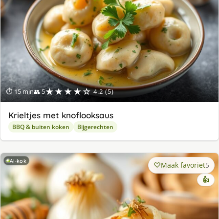
★★★★☆
⏱ 15 min
👥 5
4.2 (5)
Krieltjes met knoflooksaus
BBQ & buiten koken
Bijgerechten
AI-kok
Maak favoriet
5
👍