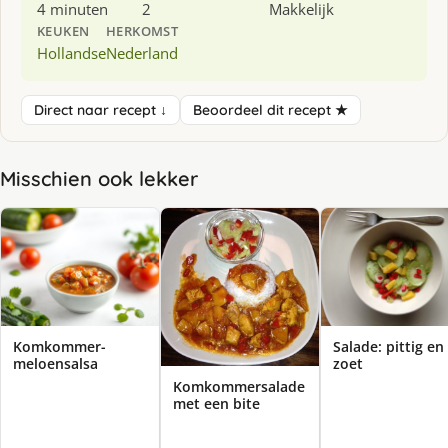
4 minuten
2
Makkelijk
KEUKEN
HERKOMST
Hollandse
Nederland
Direct naar recept ↓
Beoordeel dit recept ★
Misschien ook lekker
Komkommer-
Salade: pittig en
meloensalsa
zoet
Komkommersalade
met een bite