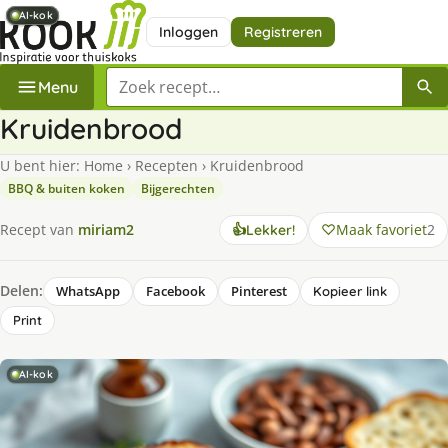
AI-kok
AI-kok
AI-kok
Inloggen
Registreren
Zoek een recept
Menu
Kruidenbrood
U bent hier:
Home
›
Recepten
›
Kruidenbrood
BBQ & buiten koken
Bijgerechten
Maak favoriet
2
Recept van
miriam2
👍
Lekker!
Delen:
WhatsApp
Facebook
Pinterest
Kopieer link
Print
AI-kok