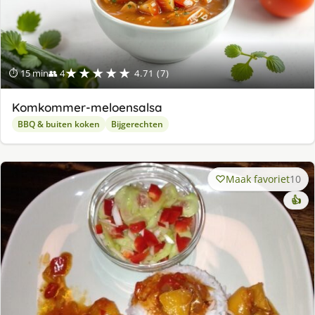
★★★★★
⏱ 15 min
👥 4
4.71 (7)
Komkommer-meloensalsa
BBQ & buiten koken
Bijgerechten
Maak favoriet
10
👍