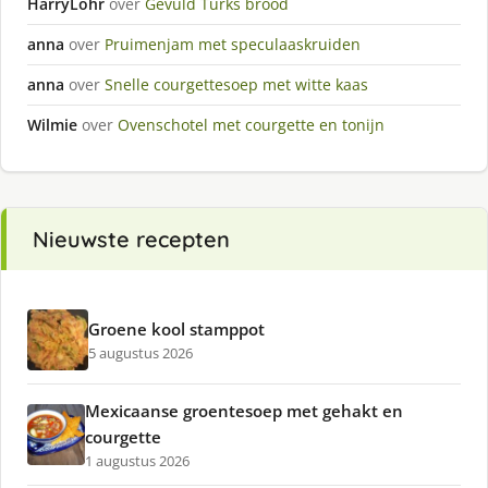
HarryLohr
over
Gevuld Turks brood
anna
over
Pruimenjam met speculaaskruiden
anna
over
Snelle courgettesoep met witte kaas
Wilmie
over
Ovenschotel met courgette en tonijn
Nieuwste recepten
Groene kool stamppot
5 augustus 2026
Mexicaanse groentesoep met gehakt en
courgette
1 augustus 2026