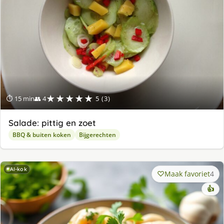
★★★★★
⏱ 15 min
👥 4
5 (3)
Salade: pittig en zoet
BBQ & buiten koken
Bijgerechten
AI-kok
Maak favoriet
4
👍