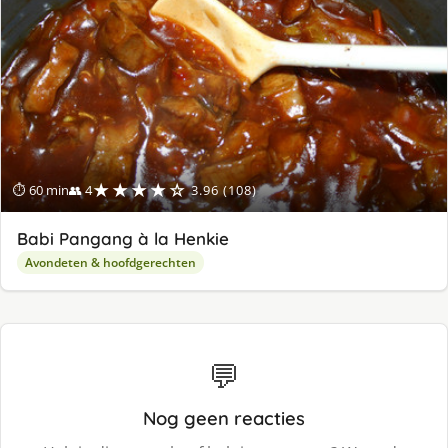
ge
★★★★☆
⏱ 60 min
👥 4
3.96 (108)
Babi Pangang à la Henkie
Avondeten & hoofdgerechten
💬
Nog geen reacties