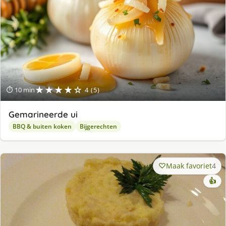
★★★★☆
⏱ 10 min
4 (5)
Gemarineerde ui
BBQ & buiten koken
Bijgerechten
Maak favoriet
4
👍