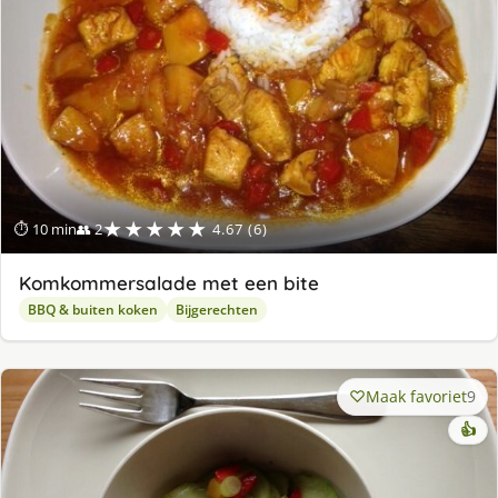
★★★★★
⏱ 10 min
👥 2
4.67 (6)
Komkommersalade met een bite
BBQ & buiten koken
Bijgerechten
Maak favoriet
9
👍