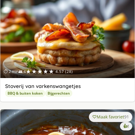
★★★★★
⏱ 2 min
👥 4
4.57 (28)
Stoverij van varkenswangetjes
BBQ & buiten koken
Bijgerechten
Maak favoriet
91
ke
👍
1
lek