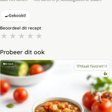
🍳
Gekookt!
Beoordeel dit recept
★
★
★
★
★
Probeer dit ook
AI-kok
Maak favoriet
13
👍