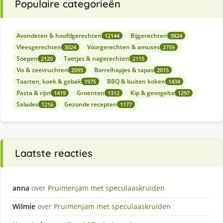
Populaire categorieën
Avondeten & hoofdgerechten
Bijgerechten
12144
3824
Vleesgerechten
Voorgerechten & amuses
3024
2759
Soepen
Toetjes & nagerechten
2120
2115
Vis & zeevruchten
Borrelhapjes & tapas
2095
2015
Taarten, koek & gebak
BBQ & buiten koken
1975
1434
Pasta & rijst
Groenten
Kip & gevogelte
1419
1312
1297
Salades
Gezonde recepten
1216
1177
Laatste reacties
anna
over
Pruimenjam met speculaaskruiden
Wilmie
over
Pruimenjam met speculaaskruiden