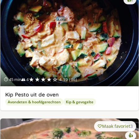
lek
ge
★★★★☆
⏱ 45 min
👥 4
4.39 (96)
Kip Pesto uit de oven
Avondeten & hoofdgerechten
Kip & gevogelte
Maak favoriet
3
👍