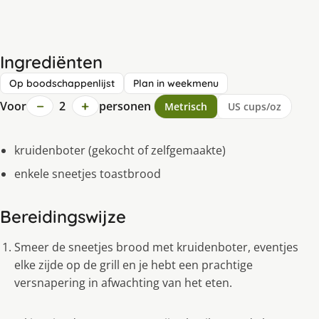
Ingrediënten
Op boodschappenlijst
Plan in weekmenu
−
+
Voor
2
personen
Metrisch
US cups/oz
kruidenboter (gekocht of zelfgemaakte)
enkele sneetjes toastbrood
Bereidingswijze
Smeer de sneetjes brood met kruidenboter, eventjes
elke zijde op de grill en je hebt een prachtige
versnapering in afwachting van het eten.