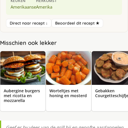
KEUKEN
HERKOMST
Amerikaanse
Amerika
Direct naar recept ↓
Beoordeel dit recept ★
Misschien ook lekker
Aubergine burgers
Worteltjes met
Gebakken
met ricotta en
honing en mosterd
Courgetteschijfj
mozzarella
Geef er bv vlees van de grill bij en gepofte aardappelen