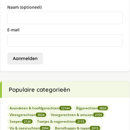
Naam (optioneel)
E-mail
Aanmelden
Populaire categorieën
Avondeten & hoofdgerechten
Bijgerechten
12144
3824
Vleesgerechten
Voorgerechten & amuses
3024
2759
Soepen
Toetjes & nagerechten
2120
2115
Vis & zeevruchten
Borrelhapjes & tapas
2094
2015