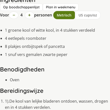
Op boodschappenlijst
Plan in weekmenu
−
+
Voor
4
personen
Metrisch
US cups/oz
1 groene kool of witte kool, in 4 stukken verdeeld
4 eetlepels roomboter
8 plakjes ontbijtspek of pancetta
1 snuf vers gemalen zwarte peper
Benodigdheden
Oven
Bereidingswijze
1).De kool van lelijke bladeren ontdoen, wassen, drogen
en in 4 stukken verdelen.