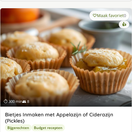
Maak favoriet
0
👍
⏱ 300 min
👥 8
Bietjes Inmaken met Appelazijn of Ciderazijn
(Pickles)
Bijgerechten
Budget recepten