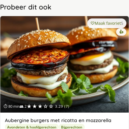
Probeer dit ook
Maak favoriet
5
👍
★★★☆☆
⏱ 80 min
👥 2
3.29 (7)
Aubergine burgers met ricotta en mozzarella
Avondeten & hoofdgerechten
Bijgerechten