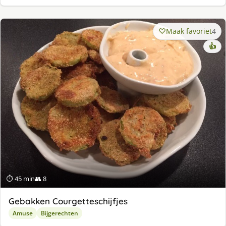
Maak favoriet
4
👍
⏱ 45 min
👥 8
Gebakken Courgetteschijfjes
Amuse
Bijgerechten