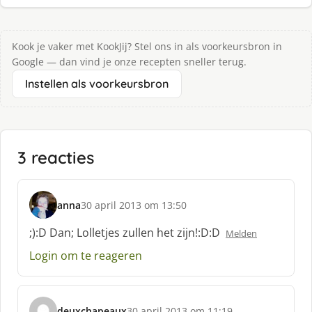
Kook je vaker met KookJij? Stel ons in als voorkeursbron in
Google — dan vind je onze recepten sneller terug.
Instellen als voorkeursbron
3 reacties
anna
30 april 2013 om 13:50
s
c
;):D Dan; Lolletjes zullen het zijn!:D:D
Melden
h
Login om te reageren
r
e
e
f
deuxchapeaux
30 april 2013 om 11:19