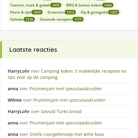
Taarten, koek & gebak
BBQ & buiten koken
1975
1434
Pasta & rijst
Groenten
Kip & gevogelte
1419
1312
1297
Salades
Gezonde recepten
1216
1177
Laatste reacties
HarryLohr
over
Camping koken: 5 makkelijke recepten en
tips voor op de camping
anna
over
Pruimenjam met speculaaskruiden
Wilmie
over
Pruimenjam met speculaaskruiden
HarryLohr
over
Gevuld Turks brood
anna
over
Pruimenjam met speculaaskruiden
anna
over
Snelle courgettesoep met witte kaas