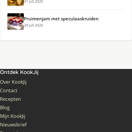
31 juli 2026
Pruimenjam met speculaaskruiden
28 juli 2026
Ontdek KookJij
Over KookJij
Contact
Recepten
Blog
Mijn KookJij
Nieuwsbrief