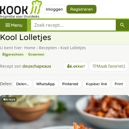
Inloggen
Registreren
Zoek een recept
Menu
Kool Lolletjes
U bent hier:
Home
›
Recepten
›
Kool Lolletjes
Bijgerechten
Groenten
Maak favoriet
2
Recept van
deuxchapeaux
👍
Lekker!
Delen:
WhatsApp
Pinterest
Delen…
Kopieer link
Print
AI-kok