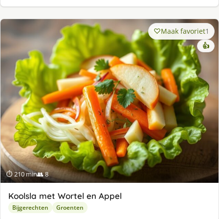
Maak favoriet
1
👍
⏱ 210 min
👥 8
Koolsla met Wortel en Appel
Bijgerechten
Groenten