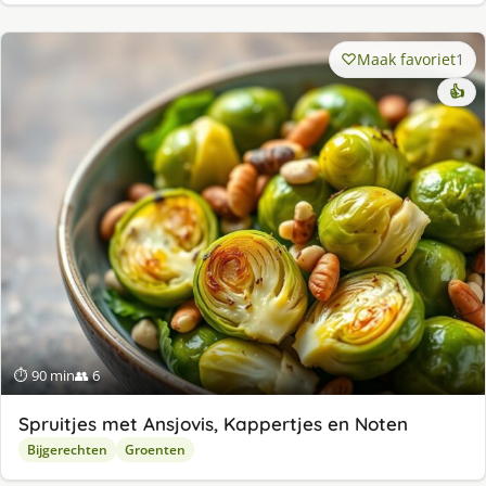
Maak favoriet
1
👍
⏱ 90 min
👥 6
Spruitjes met Ansjovis, Kappertjes en Noten
Bijgerechten
Groenten