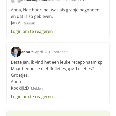
:
s
c
Anna, Nee hoor, het was als grapje begonnen
h
en dat is zo gebleven.
r
Jan A.
Melden
e
e
Login om te reageren
f
:
anna
29 april 2013 om 15:35
s
c
Beste Jan, ik vind het een leuke recept-naam;):p
h
Maar bedoel je niet Rolletjes, ipv. Lolletjes?
r
Groetjes,
e
Anna.
e
f
KookJij.:D
Melden
:
Login om te reageren