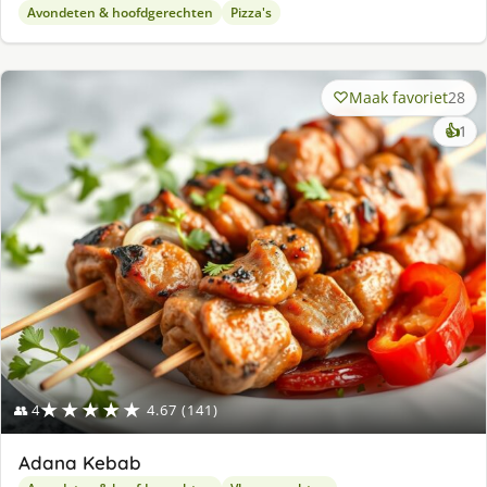
Avondeten & hoofdgerechten
Pizza's
Maak favoriet
28
ke
👍
1
lek
ge
★★★★★
👥 4
4.67 (141)
Adana Kebab