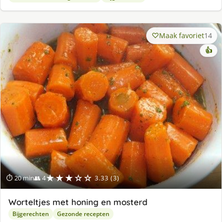
Maak favoriet
14
👍
★★★☆☆
⏱ 20 min
👥 4
3.33 (3)
Worteltjes met honing en mosterd
Bijgerechten
Gezonde recepten