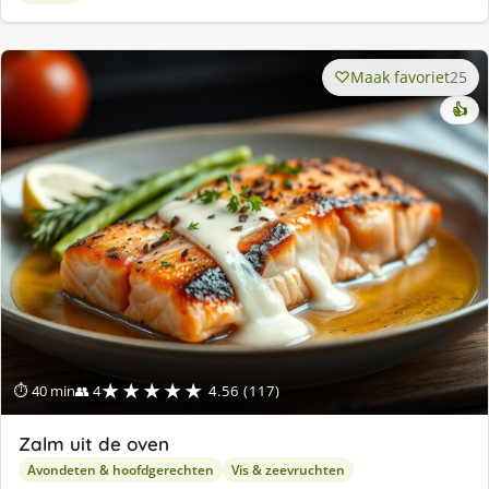
Maak favoriet
25
👍
★★★★★
⏱ 40 min
👥 4
4.56 (117)
Zalm uit de oven
Avondeten & hoofdgerechten
Vis & zeevruchten