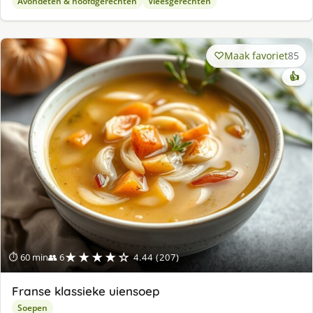
Avondeten & hoofdgerechten
Vleesgerechten
Maak favoriet
85
👍
★★★★☆
⏱ 60 min
👥 6
4.44 (207)
Franse klassieke uiensoep
Soepen