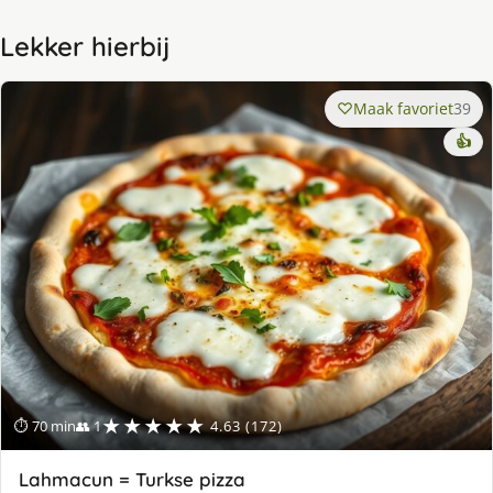
Lekker hierbij
Maak favoriet
39
👍
★★★★★
⏱ 70 min
👥 1
4.63 (172)
Lahmacun = Turkse pizza