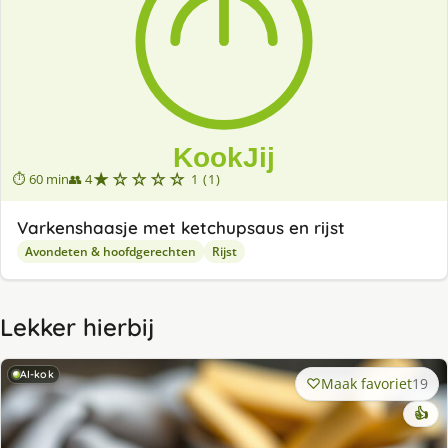
★☆☆☆☆
⏱ 60 min
👥 4
1 (1)
Varkenshaasje met ketchupsaus en rijst
Avondeten & hoofdgerechten
Rijst
Lekker hierbij
AI-kok
Maak favoriet
19
👍