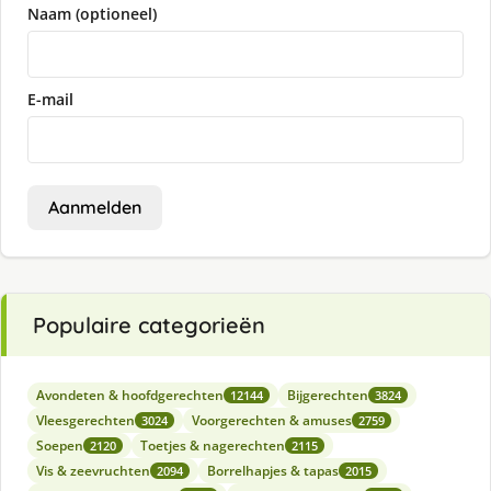
Naam (optioneel)
E-mail
Aanmelden
Populaire categorieën
Avondeten & hoofdgerechten
Bijgerechten
12144
3824
Vleesgerechten
Voorgerechten & amuses
3024
2759
Soepen
Toetjes & nagerechten
2120
2115
Vis & zeevruchten
Borrelhapjes & tapas
2094
2015