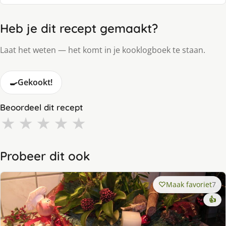
Heb je dit recept gemaakt?
Laat het weten — het komt in je kooklogboek te staan.
🍳
Gekookt!
Beoordeel dit recept
★
★
★
★
★
Probeer dit ook
Maak favoriet
7
👍