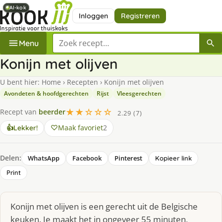
AI-kok
AI-kok
AI-kok
Inloggen
Registreren
Zoek een recept
Menu
Konijn met olijven
U bent hier:
Home
›
Recepten
›
Konijn met olijven
Avondeten & hoofdgerechten
Rijst
Vleesgerechten
★★☆☆☆
Recept van
beerder
2.29 (7)
Maak favoriet
2
👍
Lekker!
Delen:
WhatsApp
Facebook
Pinterest
Kopieer link
Print
Konijn met olijven is een gerecht uit de Belgische
keuken. Je maakt het in ongeveer 55 minuten,