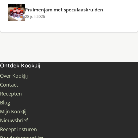
Pruimenjam met speculaaskruiden
28 juli 2026
Ontdek KookJij
Over KookJij
Contact
Recepten
Blog
Mijn KookJij
Nieuwsbrief
Recept insturen