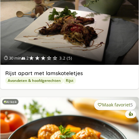
★★★☆☆
⏱ 30 min
👥 2
3.2 (5)
Rijst apart met lamskoteletjes
Avondeten & hoofdgerechten
Rijst
AI-kok
Maak favoriet
5
👍