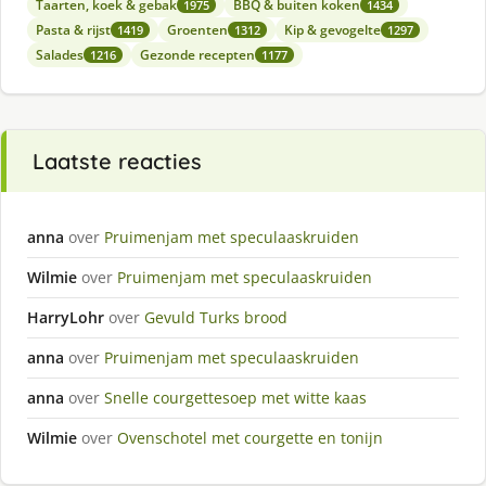
Taarten, koek & gebak
BBQ & buiten koken
1975
1434
Pasta & rijst
Groenten
Kip & gevogelte
1419
1312
1297
Salades
Gezonde recepten
1216
1177
Laatste reacties
anna
over
Pruimenjam met speculaaskruiden
Wilmie
over
Pruimenjam met speculaaskruiden
HarryLohr
over
Gevuld Turks brood
anna
over
Pruimenjam met speculaaskruiden
anna
over
Snelle courgettesoep met witte kaas
Wilmie
over
Ovenschotel met courgette en tonijn