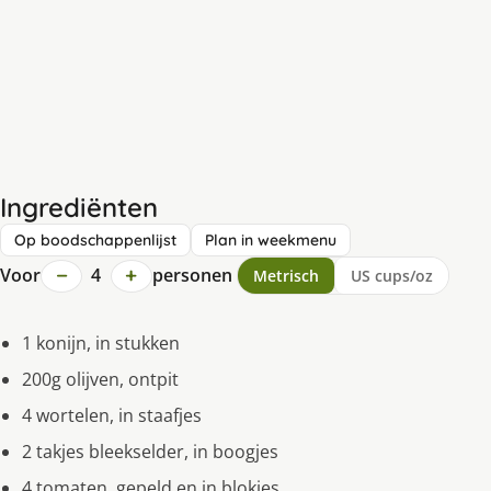
Ingrediënten
Op boodschappenlijst
Plan in weekmenu
−
+
Voor
4
personen
Metrisch
US cups/oz
1 konijn, in stukken
200g olijven, ontpit
4 wortelen, in staafjes
2 takjes bleekselder, in boogjes
4 tomaten, gepeld en in blokjes