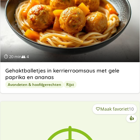
⏱ 20 min
👥 4
Gehaktballetjes in kerrierroomsaus met gele
paprika en ananas
Avondeten & hoofdgerechten
Rijst
Maak favoriet
10
👍