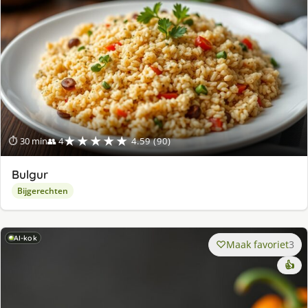
★★★★★
⏱ 30 min
👥 4
4.59 (90)
Bulgur
Bijgerechten
AI-kok
Maak favoriet
3
👍