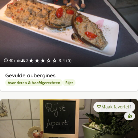
★★★☆☆
⏱ 40 min
👥 2
3.4 (5)
Gevulde aubergines
Avondeten & hoofdgerechten
Rijst
Maak favoriet
1
👍