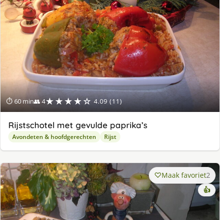
★★★★☆
⏱ 60 min
👥 4
4.09 (11)
Rijstschotel met gevulde paprika’s
Avondeten & hoofdgerechten
Rijst
Maak favoriet
2
👍