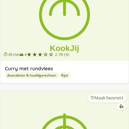
★★★☆☆
⏱ 45 min
👥 4
2.78 (9)
Curry met rundvlees
Avondeten & hoofdgerechten
Rijst
Maak favoriet
4
👍