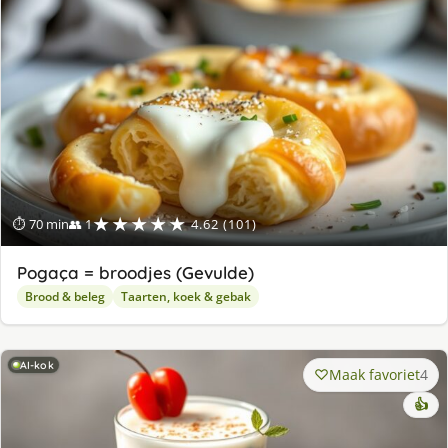
★★★★★
⏱ 70 min
👥 1
4.62 (101)
Pogaça = broodjes (Gevulde)
Brood & beleg
Taarten, koek & gebak
AI-kok
Maak favoriet
4
👍