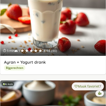
★★★★★
⏱ 5 min
👥 1
4.64 (90)
Ayran = Yogurt drank
Bijgerechten
AI-kok
Maak favoriet
7
👍