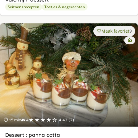
Seizoensrecepten
Toetjes & nagerechten
Maak favoriet
9
👍
★★★★☆
⏱ 15 min
👥 4
4.43 (7)
Dessert : panna cotta