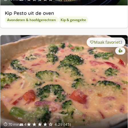
Kip Pesto uit de oven
Avondeten & hoofdgerechten
Kip & gevogelte
Maak favoriet
3
👍
★★★★☆
⏱ 70 min
👥 4
4.29 (45)