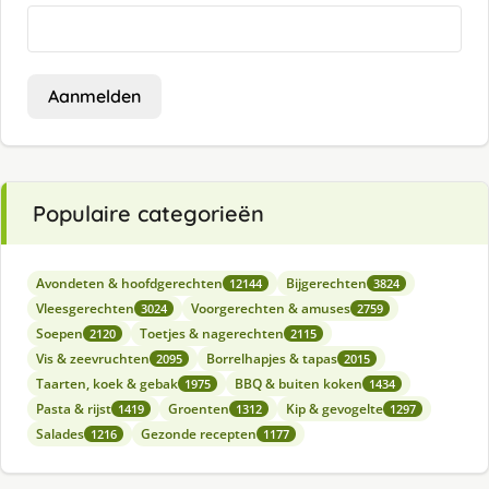
Aanmelden
Populaire categorieën
Avondeten & hoofdgerechten
Bijgerechten
12144
3824
Vleesgerechten
Voorgerechten & amuses
3024
2759
Soepen
Toetjes & nagerechten
2120
2115
Vis & zeevruchten
Borrelhapjes & tapas
2095
2015
Taarten, koek & gebak
BBQ & buiten koken
1975
1434
Pasta & rijst
Groenten
Kip & gevogelte
1419
1312
1297
Salades
Gezonde recepten
1216
1177