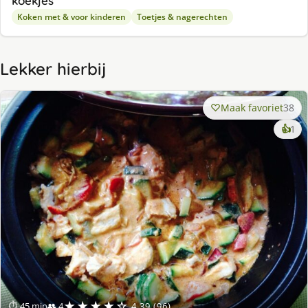
koekjes
Koken met & voor kinderen
Toetjes & nagerechten
Lekker hierbij
Maak favoriet
38
ke
👍
1
lek
ge
★★★★☆
⏱ 45 min
👥 4
4.39 (96)