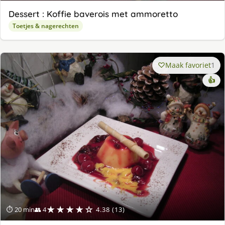
Dessert : Koffie baverois met ammoretto
Toetjes & nagerechten
Maak favoriet
1
👍
★★★★☆
⏱ 20 min
👥 4
4.38 (13)