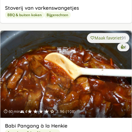
Stoverij van varkenswangetjes
BBQ & buiten koken
Bijgerechten
Maak favoriet
91
ke
👍
1
lek
ge
★★★★☆
⏱ 60 min
👥 4
3.96 (108)
Babi Pangang à la Henkie