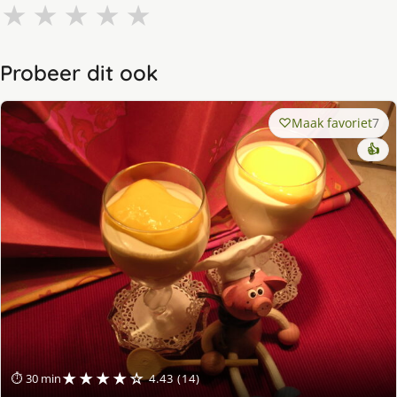
★
★
★
★
★
Probeer dit ook
Maak favoriet
7
👍
★★★★☆
⏱ 30 min
4.43 (14)