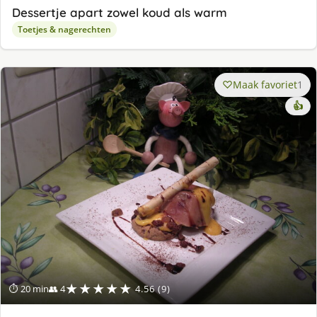
Dessertje apart zowel koud als warm
Toetjes & nagerechten
Maak favoriet
1
👍
★★★★★
⏱ 20 min
👥 4
4.56 (9)