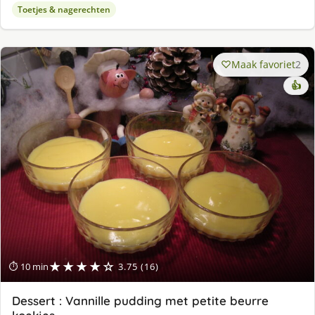
Toetjes & nagerechten
Maak favoriet
2
👍
★★★★☆
⏱ 10 min
3.75 (16)
Dessert : Vannille pudding met petite beurre