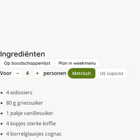
Ingrediënten
Op boodschappenlijst
Plan in weekmenu
−
+
Voor
4
personen
Metrisch
US cups/oz
4 eidooiers
80 g griessuiker
1 pakje vanillesuiker
4 kopjes sterke koffie
4 borrelglaasjes cognac