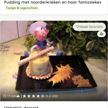
Pudding met noorderkrieken en haar fantasiekes
Toetjes & nagerechten
Maak favoriet
6
👍
★★★★☆
⏱ 15 min
👥 2
3.9 (20)
Valentijn: dessert