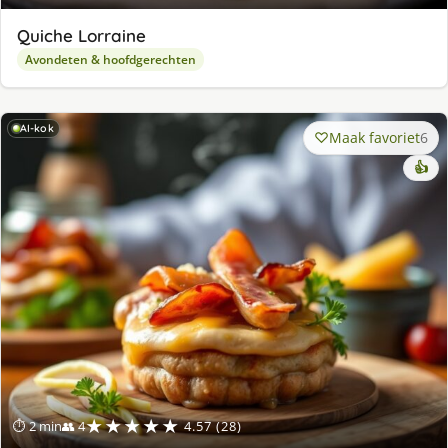
Quiche Lorraine
Avondeten & hoofdgerechten
AI-kok
Maak favoriet
6
👍
★★★★★
⏱ 2 min
👥 4
4.57 (28)