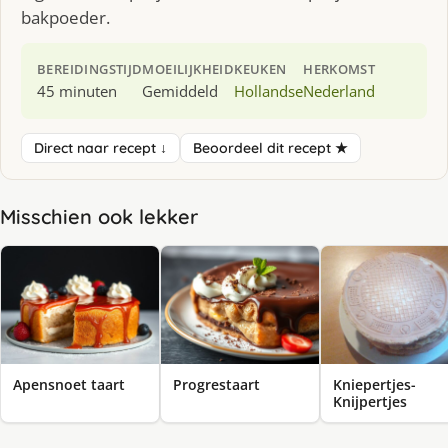
bakpoeder.
BEREIDINGSTIJD
MOEILIJKHEID
KEUKEN
HERKOMST
45 minuten
Gemiddeld
Hollandse
Nederland
Direct naar recept ↓
Beoordeel dit recept ★
Misschien ook lekker
Apensnoet taart
Progrestaart
Kniepertjes-
Knijpertjes