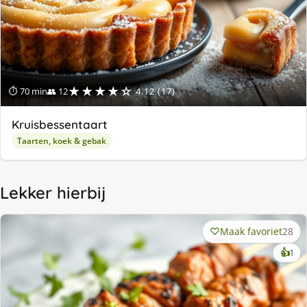
★★★★☆
⏱ 70 min
👥 12
4.12 (17)
Kruisbessentaart
Taarten, koek & gebak
Lekker hierbij
Maak favoriet
28
ke
👍
1
lek
ge