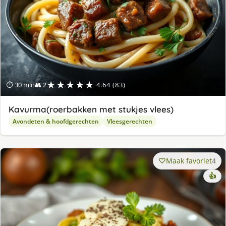
★★★★★
⏱ 30 min
👥 2
4.64 (83)
Kavurma(roerbakken met stukjes vlees)
Avondeten & hoofdgerechten
Vleesgerechten
Maak favoriet
4
👍