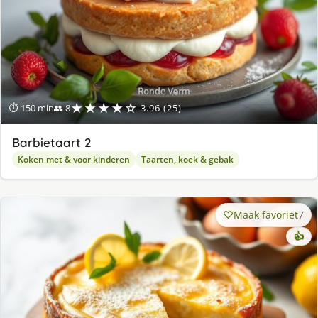
★★★★☆
⏱ 150 min
👥 8
3.96 (25)
Barbietaart 2
Koken met & voor kinderen
Taarten, koek & gebak
Maak favoriet
7
👍