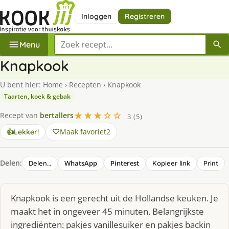
Inloggen
Registreren
Zoek een recept
Menu
Knapkook
U bent hier:
Home
›
Recepten
›
Knapkook
Taarten, koek & gebak
★★★☆☆
Recept van
bertallers
3 (5)
Maak favoriet
2
👍
Lekker!
Delen:
WhatsApp
Pinterest
Delen…
Kopieer link
Print
Knapkook is een gerecht uit de Hollandse keuken. Je
maakt het in ongeveer 45 minuten. Belangrijkste
ingrediënten: pakjes vanillesuiker en pakjes backin