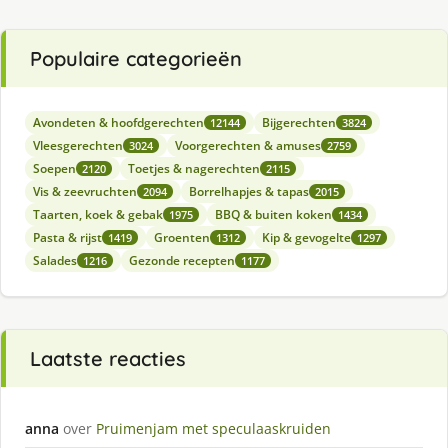
Populaire categorieën
Avondeten & hoofdgerechten
Bijgerechten
12144
3824
Vleesgerechten
Voorgerechten & amuses
3024
2759
Soepen
Toetjes & nagerechten
2120
2115
Vis & zeevruchten
Borrelhapjes & tapas
2094
2015
Taarten, koek & gebak
BBQ & buiten koken
1975
1434
Pasta & rijst
Groenten
Kip & gevogelte
1419
1312
1297
Salades
Gezonde recepten
1216
1177
Laatste reacties
anna
over
Pruimenjam met speculaaskruiden