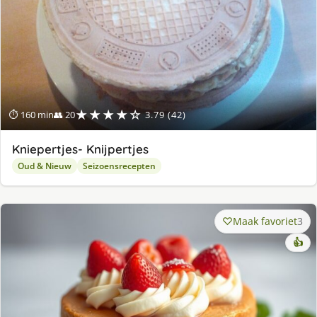
★★★★☆
⏱ 160 min
👥 20
3.79 (42)
Kniepertjes- Knijpertjes
Oud & Nieuw
Seizoensrecepten
Maak favoriet
3
👍