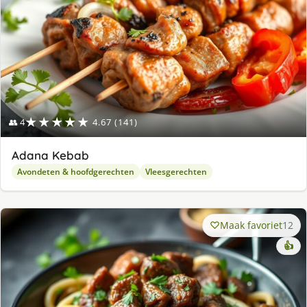
★★★★★
👥 4
4.67 (141)
Adana Kebab
Avondeten & hoofdgerechten
Vleesgerechten
Maak favoriet
12
👍