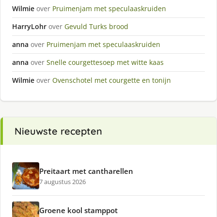
Wilmie
over
Pruimenjam met speculaaskruiden
HarryLohr
over
Gevuld Turks brood
anna
over
Pruimenjam met speculaaskruiden
anna
over
Snelle courgettesoep met witte kaas
Wilmie
over
Ovenschotel met courgette en tonijn
Nieuwste recepten
Preitaart met cantharellen
7 augustus 2026
Groene kool stamppot