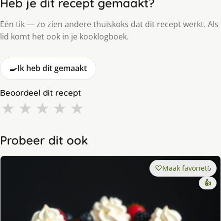
Heb je dit recept gemaakt?
Eén tik — zo zien andere thuiskoks dat dit recept werkt. Als
lid komt het ook in je kooklogboek.
🍳
Ik heb dit gemaakt
Beoordeel dit recept
★
★
★
★
★
Probeer dit ook
Maak favoriet
6
👍