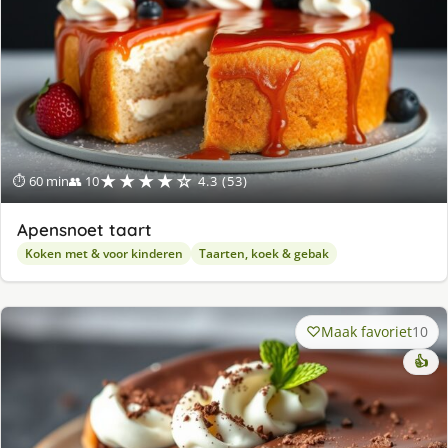
★★★★☆
⏱ 60 min
👥 10
4.3 (53)
Apensnoet taart
Koken met & voor kinderen
Taarten, koek & gebak
Maak favoriet
10
👍