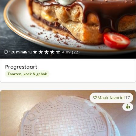
★★★★☆
⏱ 120 min
👥 12
4.09 (22)
Progrestaart
Taarten, koek & gebak
Maak favoriet
17
👍