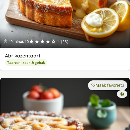
★★★★☆
⏱ 40 min
👥 10
4 (23)
Abrikozentaart
Taarten, koek & gebak
Maak favoriet
3
👍