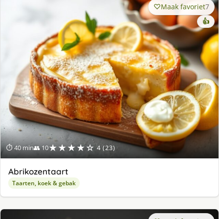
Maak favoriet
7
👍
★★★★☆
⏱ 40 min
👥 10
4 (23)
Abrikozentaart
Taarten, koek & gebak