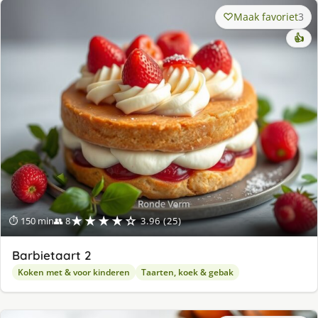
Maak favoriet
3
👍
★★★★☆
⏱ 150 min
👥 8
3.96 (25)
Barbietaart 2
Koken met & voor kinderen
Taarten, koek & gebak