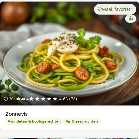
Maak favoriet
4
👍
★★★★★
⏱ 30 min
👥 4
4.63 (78)
Zonnevis
Avondeten & hoofdgerechten
Vis & zeevruchten