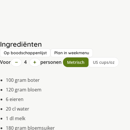
Ingrediënten
Op boodschappenlijst
Plan in weekmenu
−
+
Voor
4
personen
Metrisch
US cups/oz
100 gram boter
120 gram bloem
6 eieren
20 cl water
1 dl melk
180 gram bloemsuiker