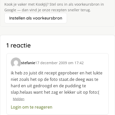
Kook je vaker met KookJij? Stel ons in als voorkeursbron in
Google — dan vind je onze recepten sneller terug.
Instellen als voorkeursbron
1 reactie
stefanie
17 december 2009 om 17:42
s
c
ik heb zo juist dit recept geprobeer en het lukte
h
niet zoals het op de foto staat.de deeg was te
r
hard en uit gedroogd en de pudding te
e
slap.helaas want het zag er lekker uit op foto:(
e
f
Melden
:
Login om te reageren