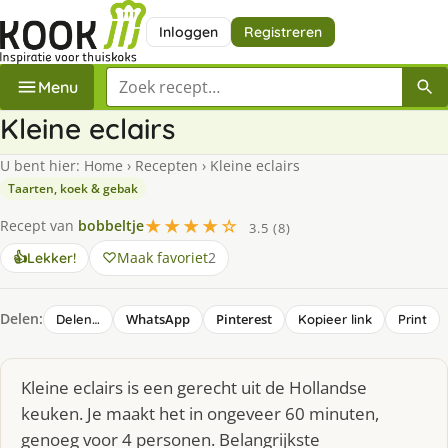
Inloggen
Registreren
Zoek een recept
Menu
Kleine eclairs
U bent hier:
Home
›
Recepten
›
Kleine eclairs
Taarten, koek & gebak
★★★★☆
Recept van
bobbeltje
3.5 (8)
Maak favoriet
2
👍
Lekker!
Delen:
WhatsApp
Pinterest
Delen…
Kopieer link
Print
Kleine eclairs is een gerecht uit de Hollandse
keuken. Je maakt het in ongeveer 60 minuten,
genoeg voor 4 personen. Belangrijkste