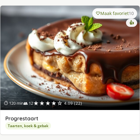
Maak favoriet
10
👍
★★★★☆
⏱ 120 min
👥 12
4.09 (22)
Progrestaart
Taarten, koek & gebak