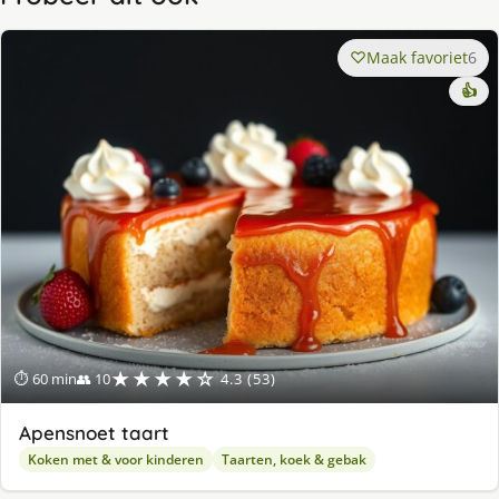
Maak favoriet
6
👍
★★★★☆
⏱ 60 min
👥 10
4.3 (53)
Apensnoet taart
Koken met & voor kinderen
Taarten, koek & gebak