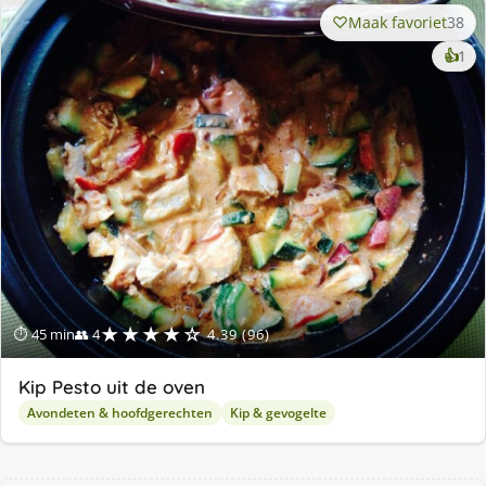
Maak favoriet
38
ke
👍
1
lek
ge
★★★★☆
⏱ 45 min
👥 4
4.39 (96)
Kip Pesto uit de oven
Avondeten & hoofdgerechten
Kip & gevogelte