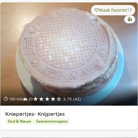
Maak favoriet
17
👍
★★★★☆
⏱ 160 min
👥 20
3.79 (42)
Kniepertjes- Knijpertjes
Oud & Nieuw
Seizoensrecepten