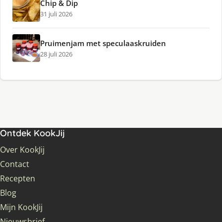
Chip & Dip
31 juli 2026
Pruimenjam met speculaaskruiden
28 juli 2026
Ontdek KookJij
Over KookJij
Contact
Recepten
Blog
Mijn KookJij
Nieuwsbrief