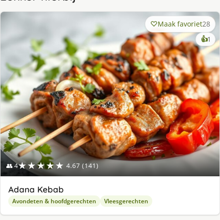
Maak favoriet
28
ke
👍
1
lek
ge
★★★★★
👥 4
4.67 (141)
Adana Kebab
Avondeten & hoofdgerechten
Vleesgerechten