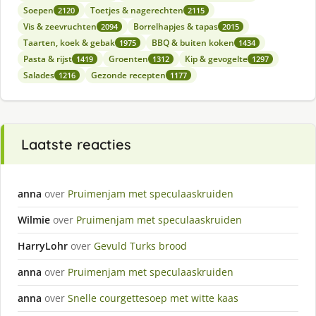
Soepen
Toetjes & nagerechten
2120
2115
Vis & zeevruchten
Borrelhapjes & tapas
2094
2015
Taarten, koek & gebak
BBQ & buiten koken
1975
1434
Pasta & rijst
Groenten
Kip & gevogelte
1419
1312
1297
Salades
Gezonde recepten
1216
1177
Laatste reacties
anna
over
Pruimenjam met speculaaskruiden
Wilmie
over
Pruimenjam met speculaaskruiden
HarryLohr
over
Gevuld Turks brood
anna
over
Pruimenjam met speculaaskruiden
anna
over
Snelle courgettesoep met witte kaas