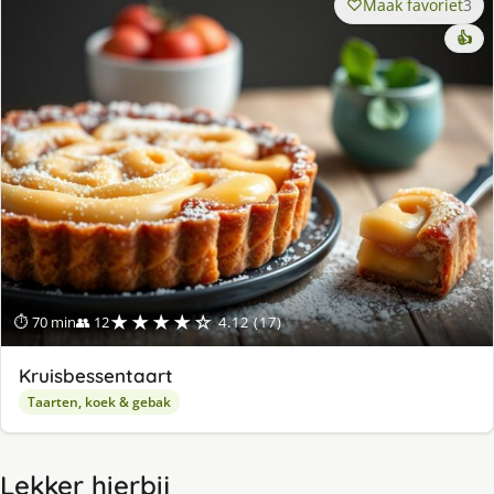
Maak favoriet
3
👍
★★★★☆
⏱ 70 min
👥 12
4.12 (17)
Kruisbessentaart
Taarten, koek & gebak
Lekker hierbij