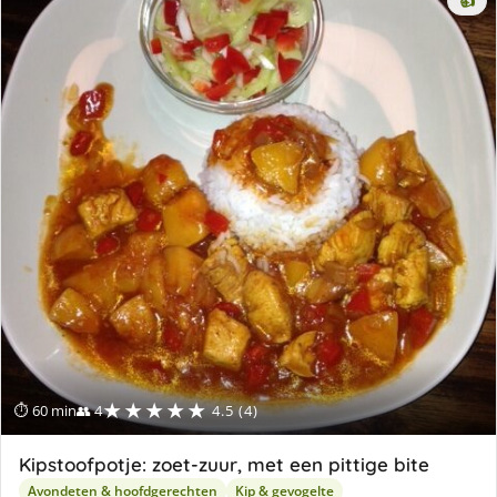
👍
★★★★★
⏱ 60 min
👥 4
4.5 (4)
Kipstoofpotje: zoet-zuur, met een pittige bite
Avondeten & hoofdgerechten
Kip & gevogelte