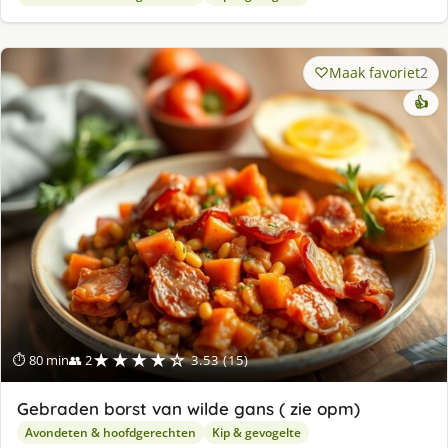
Maak favoriet
2
👍
★★★★☆
⏱ 80 min
👥 2
3.53 (15)
Gebraden borst van wilde gans ( zie opm)
Avondeten & hoofdgerechten
Kip & gevogelte