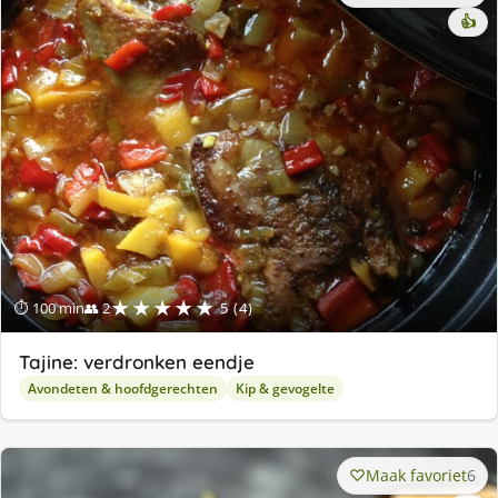
👍
★★★★★
⏱ 100 min
👥 2
5 (4)
Tajine: verdronken eendje
Avondeten & hoofdgerechten
Kip & gevogelte
Maak favoriet
6