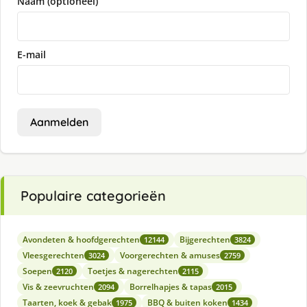
Naam (optioneel)
E-mail
Aanmelden
Populaire categorieën
Avondeten & hoofdgerechten
Bijgerechten
12144
3824
Vleesgerechten
Voorgerechten & amuses
3024
2759
Soepen
Toetjes & nagerechten
2120
2115
Vis & zeevruchten
Borrelhapjes & tapas
2094
2015
Taarten, koek & gebak
BBQ & buiten koken
1975
1434