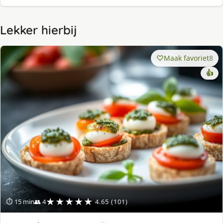
Lekker hierbij
Maak favoriet
8
👍
★★★★★
⏱ 15 min
👥 4
4.65 (101)