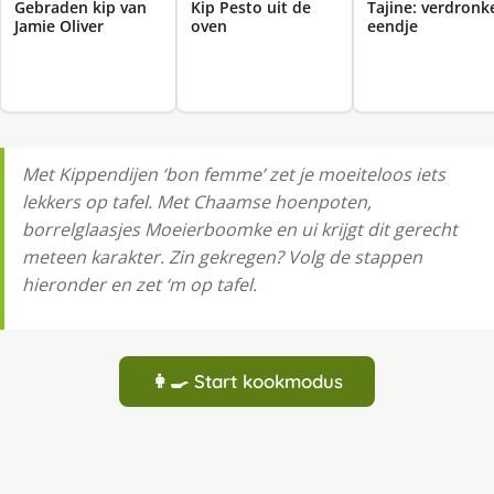
Gebraden kip van
Kip Pesto uit de
Tajine: verdronk
Jamie Oliver
oven
eendje
Met Kippendijen ‘bon femme’ zet je moeiteloos iets
lekkers op tafel. Met Chaamse hoenpoten,
borrelglaasjes Moeierboomke en ui krijgt dit gerecht
meteen karakter. Zin gekregen? Volg de stappen
hieronder en zet ‘m op tafel.
👩‍🍳 Start kookmodus