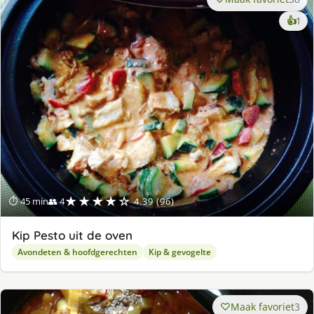
ke
👍
1
lek
ge
★★★★☆
⏱ 45 min
👥 4
4.39 (96)
Kip Pesto uit de oven
Avondeten & hoofdgerechten
Kip & gevogelte
Maak favoriet
3