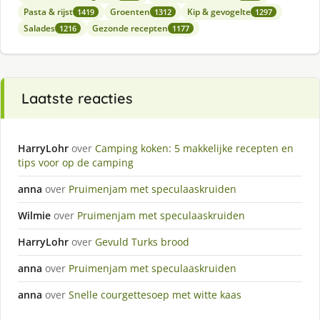
Pasta & rijst
Groenten
Kip & gevogelte
1419
1312
1297
Salades
Gezonde recepten
1216
1177
Laatste reacties
HarryLohr
over
Camping koken: 5 makkelijke recepten en
tips voor op de camping
anna
over
Pruimenjam met speculaaskruiden
Wilmie
over
Pruimenjam met speculaaskruiden
HarryLohr
over
Gevuld Turks brood
anna
over
Pruimenjam met speculaaskruiden
anna
over
Snelle courgettesoep met witte kaas