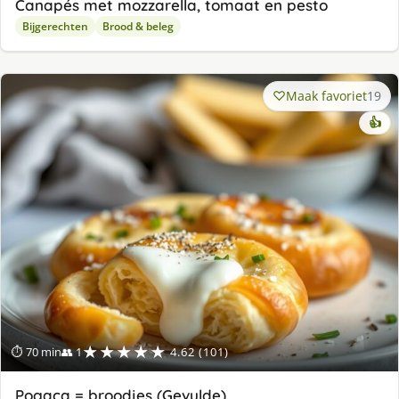
Canapés met mozzarella, tomaat en pesto
Bijgerechten
Brood & beleg
Maak favoriet
19
👍
★★★★★
⏱ 70 min
👥 1
4.62 (101)
Pogaça = broodjes (Gevulde)