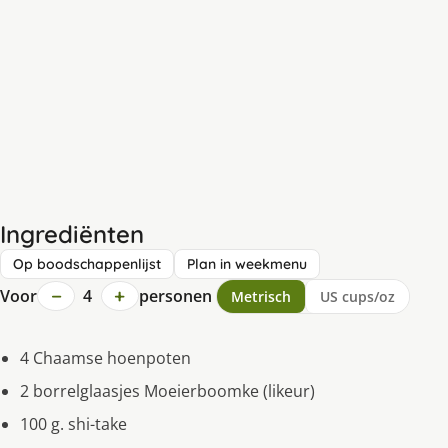
Ingrediënten
Op boodschappenlijst
Plan in weekmenu
−
+
Voor
4
personen
Metrisch
US cups/oz
4 Chaamse hoenpoten
2 borrelglaasjes Moeierboomke (likeur)
100 g. shi-take