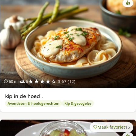
👍
★★★★☆
⏱ 60 min
👥 6
3.67 (12)
kip in de hoed .
Avondeten & hoofdgerechten
Kip & gevogelte
Maak favoriet
15