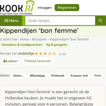
Inloggen
Registreren
Zoek een recept
Menu
Kippendijen ‘bon femme’
U bent hier:
Home
›
Recepten
›
Kippendijen ‘bon femme’
Avondeten & hoofdgerechten
Kip & gevogelte
★★★☆☆
Recept van
bobbeltje
3 (4)
Maak favoriet
0
👍
Lekker!
Delen:
WhatsApp
Pinterest
Delen…
Kopieer link
Print
Kippendijen ‘bon femme’ is een gerecht uit de
Hollandse keuken. Je maakt het in ongeveer 60
minuten, genoeg voor 4 personen. Belangrijkste