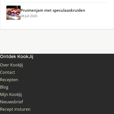
Pruimenjam met speculaaskruiden
28 juli 2026
Ontdek KookJij
Over KookJij
Contact
Recepten
Blog
Mijn KookJij
Nieuwsbrief
Recept insturen