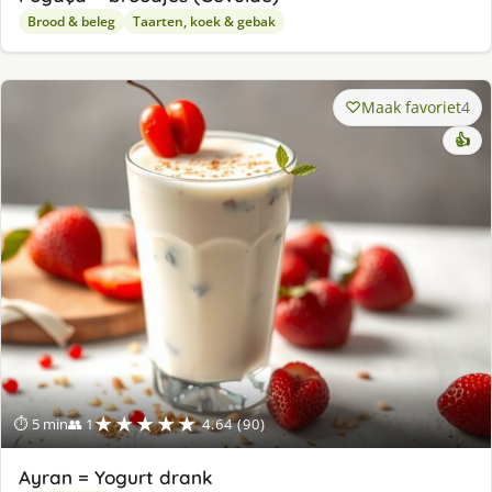
Brood & beleg
Taarten, koek & gebak
Maak favoriet
4
👍
★★★★★
⏱ 5 min
👥 1
4.64 (90)
Ayran = Yogurt drank