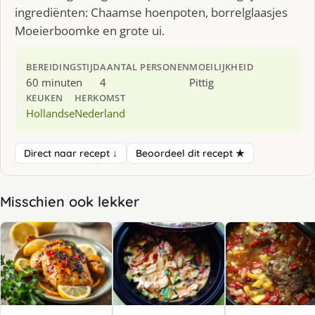
ingrediënten: Chaamse hoenpoten, borrelglaasjes
Moeierboomke en grote ui.
BEREIDINGSTIJD
AANTAL PERSONEN
MOEILIJKHEID
60 minuten
4
Pittig
KEUKEN
HERKOMST
Hollandse
Nederland
Direct naar recept ↓
Beoordeel dit recept ★
Misschien ook lekker