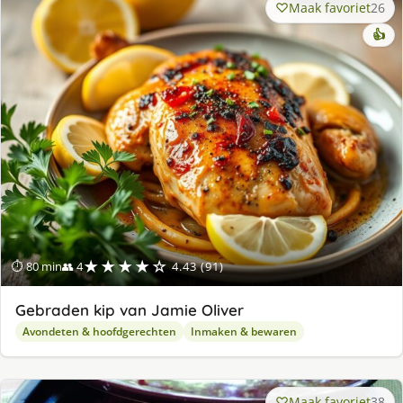
Maak favoriet
26
👍
★★★★☆
⏱ 80 min
👥 4
4.43 (91)
Gebraden kip van Jamie Oliver
Avondeten & hoofdgerechten
Inmaken & bewaren
Maak favoriet
38