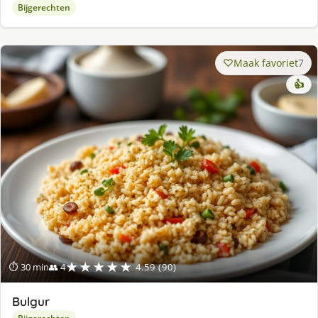
Bijgerechten
Maak favoriet
7
👍
★★★★★
⏱ 30 min
👥 4
4.59 (90)
Bulgur