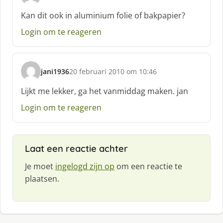
s
c
Kan dit ook in aluminium folie of bakpapier?
h
Login om te reageren
r
e
e
f
jani1936
20 februari 2010 om 10:46
:
s
c
Lijkt me lekker, ga het vanmiddag maken. jan
h
Login om te reageren
r
e
e
f
Laat een reactie achter
:
Je moet
ingelogd zijn op
om een reactie te
plaatsen.