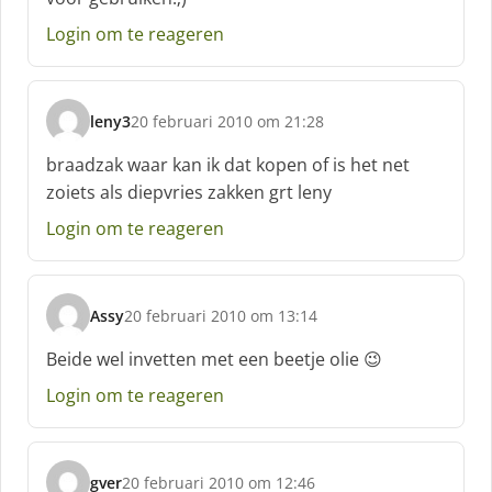
e
e
Login om te reageren
f
:
leny3
20 februari 2010 om 21:28
s
c
braadzak waar kan ik dat kopen of is het net
h
zoiets als diepvries zakken grt leny
r
e
Login om te reageren
e
f
:
Assy
20 februari 2010 om 13:14
s
c
Beide wel invetten met een beetje olie 😉
h
Login om te reageren
r
e
e
f
gver
20 februari 2010 om 12:46
: