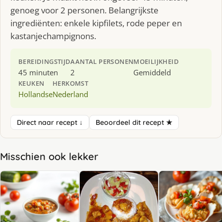
genoeg voor 2 personen. Belangrijkste
ingrediënten: enkele kipfilets, rode peper en
kastanjechampignons.
BEREIDINGSTIJD
AANTAL PERSONEN
MOEILIJKHEID
45 minuten
2
Gemiddeld
KEUKEN
HERKOMST
Hollandse
Nederland
Direct naar recept ↓
Beoordeel dit recept ★
Misschien ook lekker