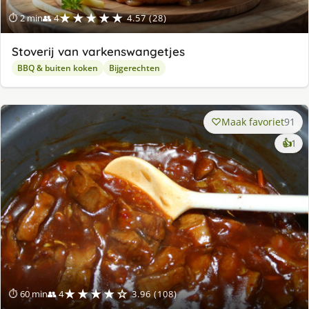
★★★★★
⏱ 2 min
👥 4
4.57 (28)
Stoverij van varkenswangetjes
BBQ & buiten koken
Bijgerechten
Maak favoriet
91
ke
👍
1
lek
ge
★★★★☆
⏱ 60 min
👥 4
3.96 (108)