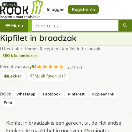
AI-kok
AI-kok
AI-kok
AI-kok
Inloggen
Registreren
Zoek een recept
Menu
Kipfilet in braadzak
U bent hier:
Home
›
Recepten
›
Kipfilet in braadzak
BBQ & buiten koken
★★★★☆
Recept van
assy54
3.71 (7)
Maak favoriet
17
👍
Lekker!
Delen:
WhatsApp
Facebook
Pinterest
Kopieer link
Print
Kipfilet in braadzak is een gerecht uit de Hollandse
keuken. Je maakt het in ongeveer 45 minuten,