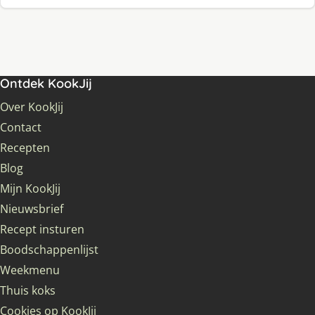
Ontdek KookJij
Over KookJij
Contact
Recepten
Blog
Mijn KookJij
Nieuwsbrief
Recept insturen
Boodschappenlijst
Weekmenu
Thuis koks
Cookies op KookJij