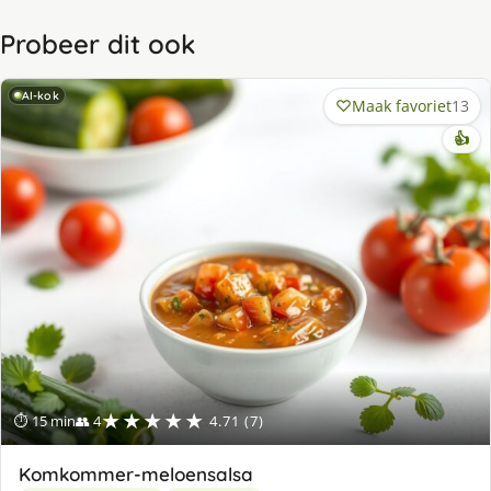
Probeer dit ook
AI-kok
Maak favoriet
13
👍
★★★★★
⏱ 15 min
👥 4
4.71 (7)
Komkommer-meloensalsa