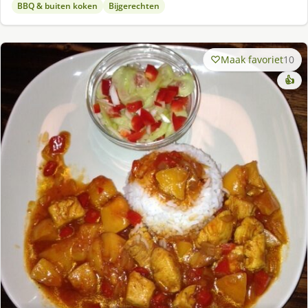
BBQ & buiten koken
Bijgerechten
Maak favoriet
10
👍