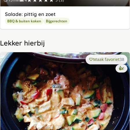
★★★★★
⏱ 15 min
👥 4
5 (3)
Salade: pittig en zoet
BBQ & buiten koken
Bijgerechten
Lekker hierbij
Maak favoriet
38
ke
👍
1
lek
ge