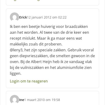
Erick
12 januari 2012 om 02:22
s
c
Ik ben een beetje huiverig voor braadzakken
h
aan het worden. Al twee van de drie keer een
r
recept mislukt. Maar ik ga maar eens wat
e
makkelijks zoals dit proberen.
e
f
@leny3, het zijn speciale zakken. Gebruik vooral
:
geen diepvrieszakken, die smelten gewoon in de
oven. Bij de Albert Heijn heb ik ze vandaag vlak
bij de vuilniszakken en het aluminiumfolie zien
liggen.
Login om te reageren
Ine
1 maart 2010 om 19:58
s