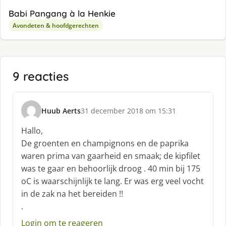
Babi Pangang à la Henkie
Avondeten & hoofdgerechten
9 reacties
Huub Aerts
31 december 2018 om 15:31
s
c
Hallo,
h
De groenten en champignons en de paprika
r
waren prima van gaarheid en smaak; de kipfilet
e
was te gaar en behoorlijk droog . 40 min bij 175
e
f
oC is waarschijnlijk te lang. Er was erg veel vocht
:
in de zak na het bereiden !!
.
Login om te reageren