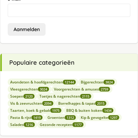
Aanmelden
Populaire categorieën
Avondeten & hoofdgerechten
Bijgerechten
12144
3824
Vleesgerechten
Voorgerechten & amuses
3024
2759
Soepen
Toetjes & nagerechten
2120
2115
Vis & zeevruchten
Borrelhapjes & tapas
2094
2015
Taarten, koek & gebak
BBQ & buiten koken
1975
1434
Pasta & rijst
Groenten
Kip & gevogelte
1419
1312
1297
Salades
Gezonde recepten
1216
1177