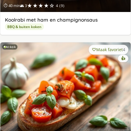
★★★★☆
⏱ 40 min
👥 3
4 (9)
Koolrabi met ham en champignonsaus
BBQ & buiten koken
AI-kok
Maak favoriet
4
👍