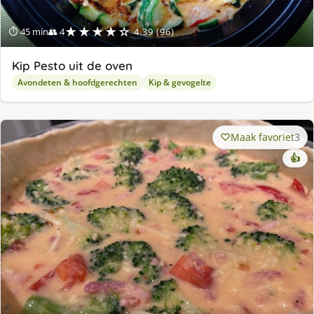
★★★★☆
⏱ 45 min
👥 4
4.39 (96)
Kip Pesto uit de oven
Avondeten & hoofdgerechten
Kip & gevogelte
Maak favoriet
3
👍