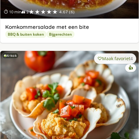
★★★★★
⏱ 10 min
👥 2
4.67 (6)
Komkommersalade met een bite
BBQ & buiten koken
Bijgerechten
AI-kok
Maak favoriet
4
👍