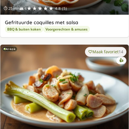
★★★★★
⏱ 25 min
👥 4
4.8 (5)
Gefrituurde coquilles met salsa
BBQ & buiten koken
Voorgerechten & amuses
AI-kok
Maak favoriet
14
👍