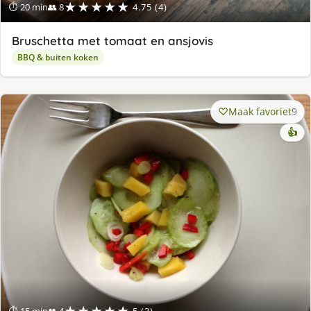
★★★★★
⏱ 20 min
👥 8
4.75 (4)
Bruschetta met tomaat en ansjovis
BBQ & buiten koken
Maak favoriet
9
👍