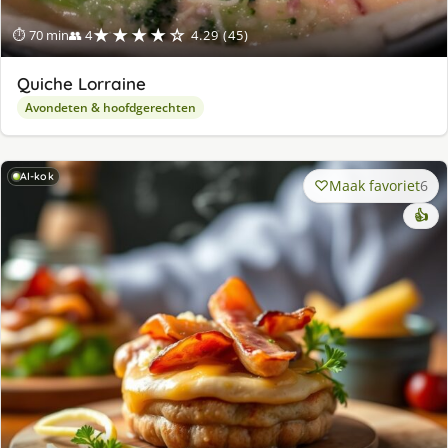
★★★★☆
⏱ 70 min
👥 4
4.29 (45)
Quiche Lorraine
Avondeten & hoofdgerechten
AI-kok
Maak favoriet
6
👍