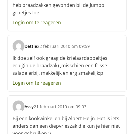
c
heb braadzakken gevonden bij de Jumbo.
h
groetjes Ine
r
e
Login om te reageren
e
f
:
Dettie
22 februari 2010 om 09:59
s
c
Ik doe zelf ook graag de krielaardappeltjes
h
erbij(in de braadzak) ,misschien een frisse
r
salade erbij, makkelijk en erg smakelijk:p
e
e
Login om te reageren
f
:
Assy
21 februari 2010 om 09:03
s
c
Bij een kookwinkel en bij Albert Heijn. Het is iets
h
anders dan een diepvrieszak die kun je hier niet
r
voor gebruiken.;)