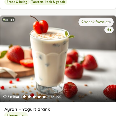
Brood & beleg
Taarten, koek & gebak
AI-kok
Maak favoriet
4
👍
★★★★★
⏱ 5 min
👥 1
4.64 (90)
Ayran = Yogurt drank
Bijgerechten