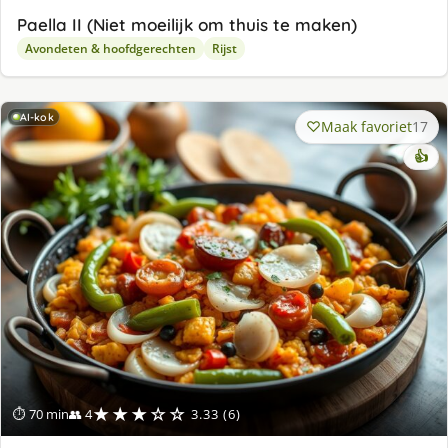
Paella II (Niet moeilijk om thuis te maken)
Avondeten & hoofdgerechten
Rijst
AI-kok
Maak favoriet
17
👍
★★★☆☆
⏱ 70 min
👥 4
3.33 (6)