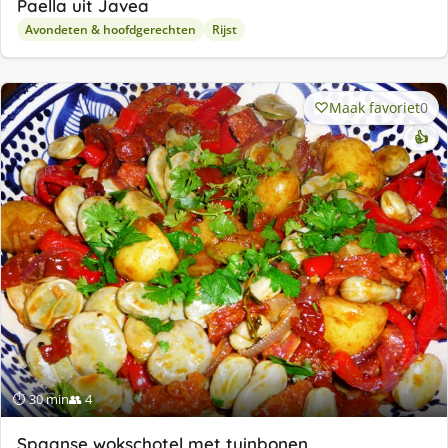
Paella uit Javea
Avondeten & hoofdgerechten
Rijst
Maak favoriet
0
👍
⏱ 30 min
👥 4
Spaanse wokschotel met tuinbonen