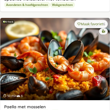
Avondeten & hoofdgerechten
Wokgerechten
AI-kok
Maak favoriet
6
👍
⏱ 50 min
👥 6
Paella met mosselen