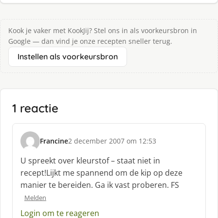
Kook je vaker met KookJij? Stel ons in als voorkeursbron in
Google — dan vind je onze recepten sneller terug.
Instellen als voorkeursbron
1 reactie
Francine
2 december 2007 om 12:53
s
c
U spreekt over kleurstof – staat niet in
h
recept!Lijkt me spannend om de kip op deze
r
manier te bereiden. Ga ik vast proberen. FS
e
e
Melden
f
Login om te reageren
: