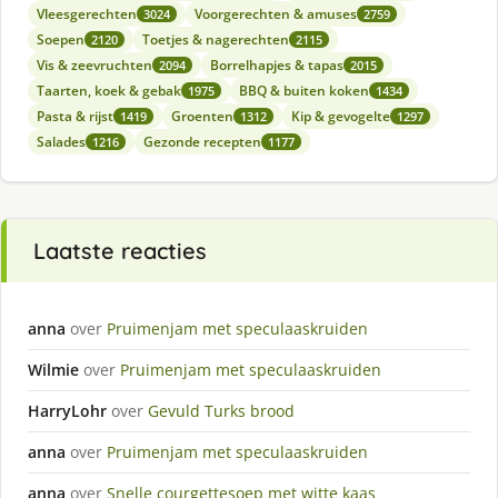
Vleesgerechten
Voorgerechten & amuses
3024
2759
Soepen
Toetjes & nagerechten
2120
2115
Vis & zeevruchten
Borrelhapjes & tapas
2094
2015
Taarten, koek & gebak
BBQ & buiten koken
1975
1434
Pasta & rijst
Groenten
Kip & gevogelte
1419
1312
1297
Salades
Gezonde recepten
1216
1177
Laatste reacties
anna
over
Pruimenjam met speculaaskruiden
Wilmie
over
Pruimenjam met speculaaskruiden
HarryLohr
over
Gevuld Turks brood
anna
over
Pruimenjam met speculaaskruiden
anna
over
Snelle courgettesoep met witte kaas