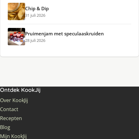
Chip & Dip
31 juli 2026
Pruimenjam met speculaaskruiden
28 juli 2026
Ontdek KookJij
Over KookJij
Contact
Recepten
Blog
Mijn KookJij