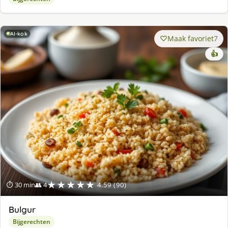
AI-kok
Maak favoriet
7
👍
★★★★★
⏱ 30 min
👥 4
4.59 (90)
Bulgur
Bijgerechten