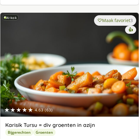
AI-kok
Maak favoriet
3
👍
★★★★★
4.63 (63)
Karisik Tursu = div groenten in azijn
Bijgerechten
Groenten