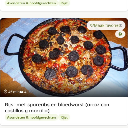
Avondeten & hoofdgerechten
Rijst
Maak favoriet
0
👍
⏱ 45 min
👥 4
Rijst met spareribs en bloedworst (arroz con
costillas y morcilla)
Avondeten & hoofdgerechten
Rijst