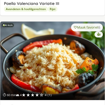
Paella Valenciana Variatie III
Avondeten & hoofdgerechten
Rijst
AI-kok
Maak favoriet
6
👍
★★★★☆
⏱ 60 min
👥 4
4 (1)