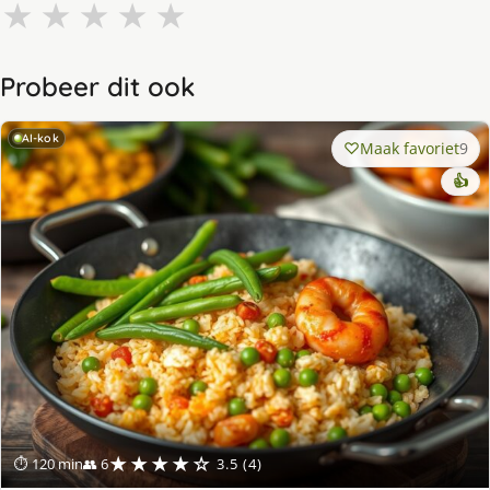
★
★
★
★
★
Probeer dit ook
AI-kok
Maak favoriet
9
👍
★★★★☆
⏱ 120 min
👥 6
3.5 (4)