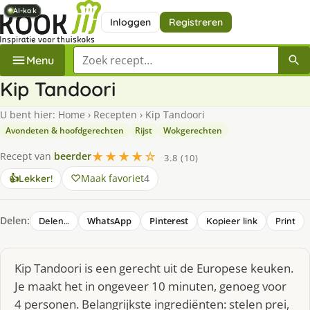
AI-kok
AI-kok
AI-kok
AI-kok
AI-kok
AI-kok
Inloggen
Registreren
Zoek een recept
Menu
Kip Tandoori
U bent hier:
Home
›
Recepten
›
Kip Tandoori
Avondeten & hoofdgerechten
Rijst
Wokgerechten
★★★★☆
Recept van
beerder
3.8 (10)
Maak favoriet
4
👍
Lekker!
Delen:
WhatsApp
Pinterest
Delen…
Kopieer link
Print
Kip Tandoori is een gerecht uit de Europese keuken.
Je maakt het in ongeveer 10 minuten, genoeg voor
4 personen. Belangrijkste ingrediënten: stelen prei,