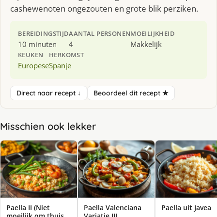
cashewenoten ongezouten en grote blik perziken.
BEREIDINGSTIJD
AANTAL PERSONEN
MOEILIJKHEID
10 minuten
4
Makkelijk
KEUKEN
HERKOMST
Europese
Spanje
Direct naar recept ↓
Beoordeel dit recept ★
Misschien ook lekker
Paella II (Niet
Paella Valenciana
Paella uit Javea
moeilijk om thuis
Variatie III