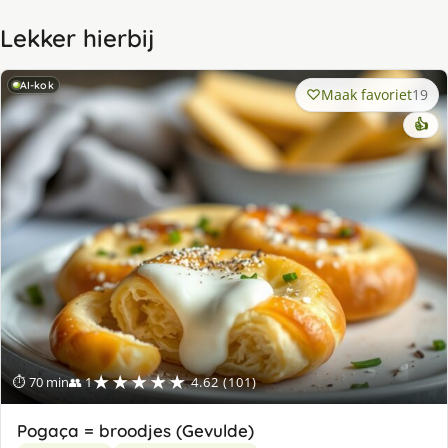
Lekker hierbij
AI-kok
Maak favoriet
19
👍
★★★★★
⏱ 70 min
👥 1
4.62 (101)
Pogaça = broodjes (Gevulde)