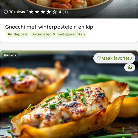
★★★★☆
⏱ 30 min
👥 2
4 (1)
Gnocchi met winterpostelein en kip
Aardappels
Avondeten & hoofdgerechten
AI-kok
Maak favoriet
3
👍