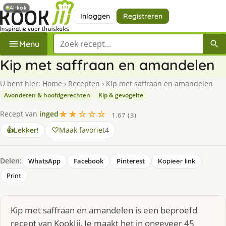
AI-kok
Inloggen
Registreren
Zoek een recept
Menu
Kip met saffraan en amandelen
U bent hier:
Home
›
Recepten
›
Kip met saffraan en amandelen
Avondeten & hoofdgerechten
Kip & gevogelte
★★☆☆☆
Recept van
inged
1.67 (3)
Maak favoriet
4
👍
Lekker!
Delen:
WhatsApp
Facebook
Pinterest
Kopieer link
Print
Kip met saffraan en amandelen is een beproefd
recept van KookJij. Je maakt het in ongeveer 45