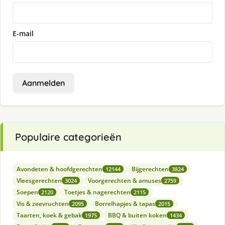
E-mail
Aanmelden
Populaire categorieën
Avondeten & hoofdgerechten
Bijgerechten
12144
3824
Vleesgerechten
Voorgerechten & amuses
3024
2759
Soepen
Toetjes & nagerechten
2120
2115
Vis & zeevruchten
Borrelhapjes & tapas
2095
2015
Taarten, koek & gebak
BBQ & buiten koken
1975
1434