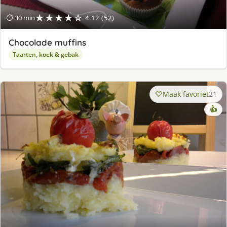
★★★★☆
⏱ 30 min
4.12 (52)
Chocolade muffins
Taarten, koek & gebak
Maak favoriet
21
👍