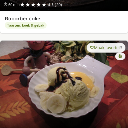
★★★★★
⏱ 60 min
4.5 (20)
Rabarber cake
Taarten, koek & gebak
Maak favoriet
3
👍