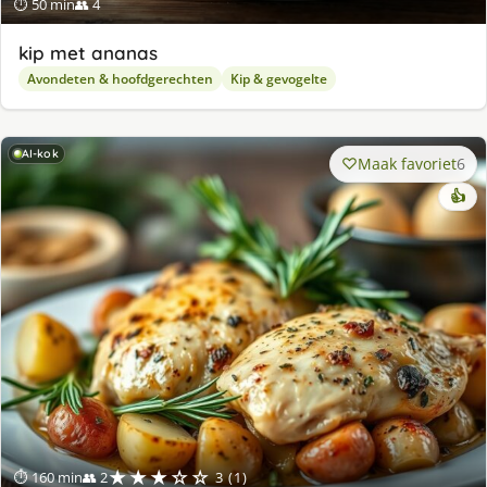
⏱ 50 min
👥 4
kip met ananas
Avondeten & hoofdgerechten
Kip & gevogelte
AI-kok
Maak favoriet
6
👍
★★★☆☆
⏱ 160 min
👥 2
3 (1)