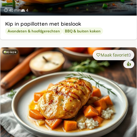
⏱ 40 min
👥 4
Kip in papillotten met bieslook
Avondeten & hoofdgerechten
BBQ & buiten koken
AI-kok
Maak favoriet
0
👍