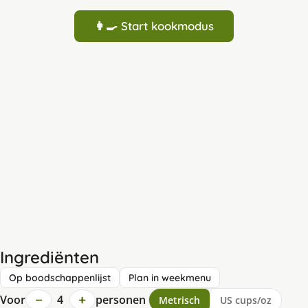
👩‍🍳 Start kookmodus
Ingrediënten
Op boodschappenlijst
Plan in weekmenu
−
+
Voor
4
personen
Metrisch
US cups/oz