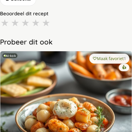
Beoordeel dit recept
★
★
★
★
★
Probeer dit ook
AI-kok
Maak favoriet
1
👍