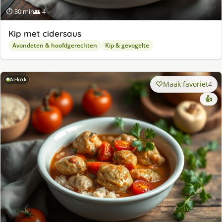
⏱ 30 min
👥 4
Kip met cidersaus
Avondeten & hoofdgerechten
Kip & gevogelte
AI-kok
Maak favoriet
4
👍