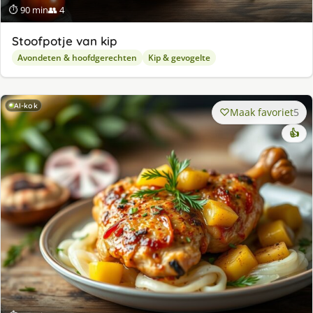
⏱ 90 min
👥 4
Stoofpotje van kip
Avondeten & hoofdgerechten
Kip & gevogelte
AI-kok
Maak favoriet
5
👍