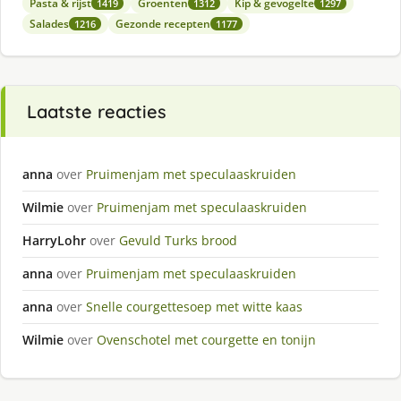
Pasta & rijst
Groenten
Kip & gevogelte
1419
1312
1297
Salades
Gezonde recepten
1216
1177
Laatste reacties
anna
over
Pruimenjam met speculaaskruiden
Wilmie
over
Pruimenjam met speculaaskruiden
HarryLohr
over
Gevuld Turks brood
anna
over
Pruimenjam met speculaaskruiden
anna
over
Snelle courgettesoep met witte kaas
Wilmie
over
Ovenschotel met courgette en tonijn