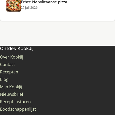
Echte Napolitaanse pizza
27 juli 2026
Ontdek KookJij
Over KookJij
Contact
Recepten
Blog
Mijn KookJij
Nieuwsbrief
Recept insturen
Boodschappenlijst