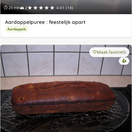
★★★★★
⏱ 25 min
👥 2
4.61 (18)
Aardappelpuree : feestelijk apart
Aardappels
Maak favoriet
6
👍