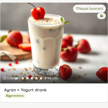
Maak favoriet
4
👍
★★★★★
⏱ 5 min
👥 1
4.64 (90)
Ayran = Yogurt drank
Bijgerechten