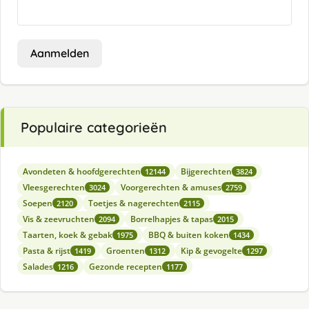
Aanmelden
Populaire categorieën
Avondeten & hoofdgerechten
Bijgerechten
12144
3824
Vleesgerechten
Voorgerechten & amuses
3024
2759
Soepen
Toetjes & nagerechten
2120
2115
Vis & zeevruchten
Borrelhapjes & tapas
2094
2015
Taarten, koek & gebak
BBQ & buiten koken
1975
1434
Pasta & rijst
Groenten
Kip & gevogelte
1419
1312
1297
Salades
Gezonde recepten
1216
1177