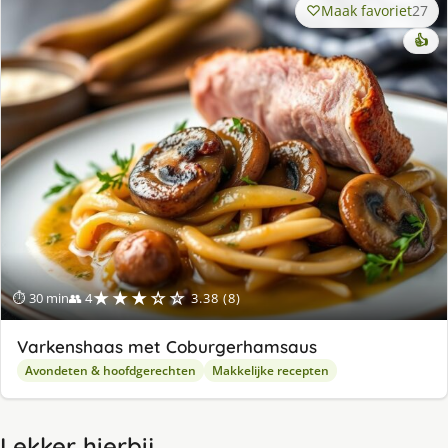
Maak favoriet
27
👍
★★★☆☆
⏱ 30 min
👥 4
3.38 (8)
Varkenshaas met Coburgerhamsaus
Avondeten & hoofdgerechten
Makkelijke recepten
Lekker hierbij