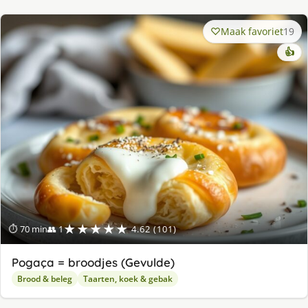
Maak favoriet
19
👍
★★★★★
⏱ 70 min
👥 1
4.62 (101)
Pogaça = broodjes (Gevulde)
Brood & beleg
Taarten, koek & gebak