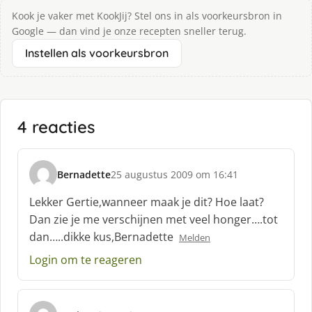
Kook je vaker met KookJij? Stel ons in als voorkeursbron in
Google — dan vind je onze recepten sneller terug.
Instellen als voorkeursbron
4 reacties
Bernadette
25 augustus 2009 om 16:41
s
c
Lekker Gertie,wanneer maak je dit? Hoe laat?
h
Dan zie je me verschijnen met veel honger….tot
r
dan…..dikke kus,Bernadette
Melden
e
e
Login om te reageren
f
: