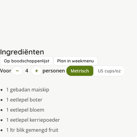
Ingrediënten
Op boodschappenlijst
Plan in weekmenu
−
+
Voor
4
personen
Metrisch
US cups/oz
1 gebadan maiskip
1 eetlepel boter
1 eetlepel bloem
1 eetlepel kerriepoeder
1 ltr blik gemengd fruit