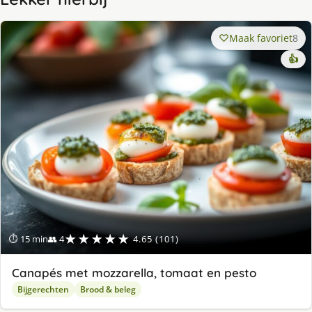
Maak favoriet
8
👍
★★★★★
⏱ 15 min
👥 4
4.65 (101)
Canapés met mozzarella, tomaat en pesto
Bijgerechten
Brood & beleg