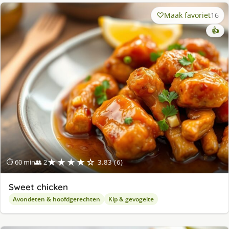
Maak favoriet
16
👍
★★★★☆
⏱ 60 min
👥 2
3.83 (6)
Sweet chicken
Avondeten & hoofdgerechten
Kip & gevogelte