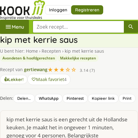
Inloggen
Registreren
Zoek een recept
Menu
kip met kerrie saus
U bent hier:
Home
›
Recepten
›
kip met kerrie saus
Avondeten & hoofdgerechten
Makkelijke recepten
★★★☆☆
Recept van
gertiewang
3.14 (7)
Maak favoriet
4
👍
Lekker!
Delen:
WhatsApp
Pinterest
Delen…
Kopieer link
Print
kip met kerrie saus is een gerecht uit de Hollandse
keuken. Je maakt het in ongeveer 1 minuten,
genoeg voor 4 personen. Belangrijkste