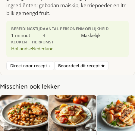
ingrediënten: gebadan maiskip, kerriepoeder en ltr
blik gemengd fruit.
BEREIDINGSTIJD
AANTAL PERSONEN
MOEILIJKHEID
1 minuut
4
Makkelijk
KEUKEN
HERKOMST
Hollandse
Nederland
Direct naar recept ↓
Beoordeel dit recept ★
Misschien ook lekker