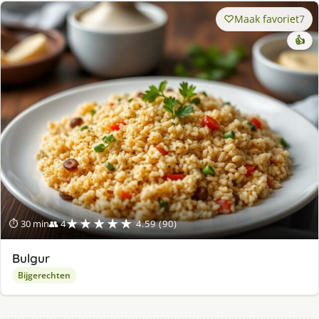
Maak favoriet
7
👍
★★★★★
⏱ 30 min
👥 4
4.59 (90)
Bulgur
Bijgerechten