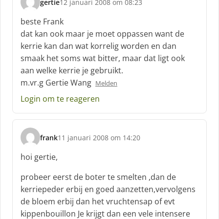
gertie
12 januari 2008 om 08:23
s
c
beste Frank
h
dat kan ook maar je moet oppassen want de
r
kerrie kan dan wat korrelig worden en dan
e
smaak het soms wat bitter, maar dat ligt ook
e
f
aan welke kerrie je gebruikt.
:
m.vr.g Gertie Wang
Melden
Login om te reageren
frank
11 januari 2008 om 14:20
s
c
hoi gertie,
h
r
probeer eerst de boter te smelten ,dan de
e
kerriepeder erbij en goed aanzetten,vervolgens
e
de bloem erbij dan het vruchtensap of evt
f
kippenbouillon Je krijgt dan een vele intensere
: