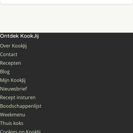
Ontdek KookJij
Over KookJij
Contact
Recepten
Blog
Mijn KookJij
Nieuwsbrief
Recept insturen
Boodschappenlijst
Weekmenu
Thuis koks
Cookies op KookJij