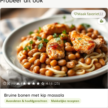
Probeer dit ook
Maak favoriet
22
👍
★★★★☆
⏱ 30 min
👥 4
4.16 (25)
Bruine bonen met kip massala
Avondeten & hoofdgerechten
Makkelijke recepten