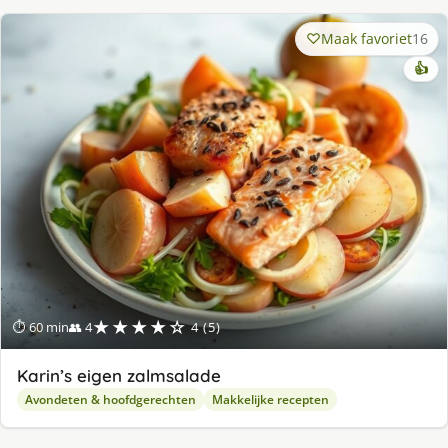
Maak favoriet
16
👍
★★★★☆
⏱ 60 min
👥 4
4 (5)
Karin’s eigen zalmsalade
Avondeten & hoofdgerechten
Makkelijke recepten