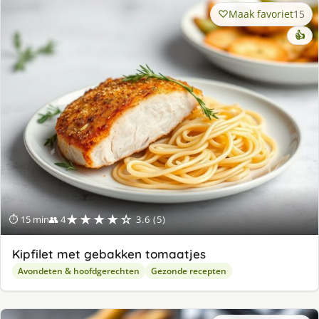
Maak favoriet
15
👍
★★★★☆
⏱ 15 min
👥 4
3.6 (5)
Kipfilet met gebakken tomaatjes
Avondeten & hoofdgerechten
Gezonde recepten