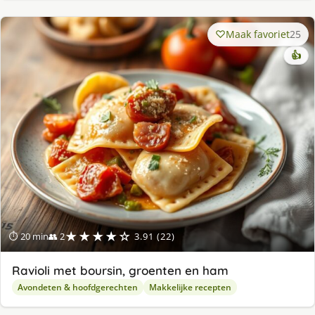
Maak favoriet
25
👍
★★★★☆
⏱ 20 min
👥 2
3.91 (22)
Ravioli met boursin, groenten en ham
Avondeten & hoofdgerechten
Makkelijke recepten