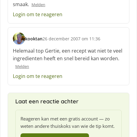
smaak.
Melden
Login om te reageren
kooktan
26 december 2007 om 11:36
s
c
Helemaal top Gertie, een recept wat niet te veel
h
ingredienten heeft en snel bereid kan worden.
r
Melden
e
e
Login om te reageren
f
:
Laat een reactie achter
Reageren kan met een gratis account — zo
weten andere thuiskoks van wie de tip komt.