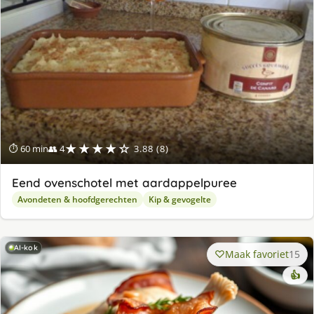
★★★★☆
⏱ 60 min
👥 4
3.88 (8)
Eend ovenschotel met aardappelpuree
Avondeten & hoofdgerechten
Kip & gevogelte
AI-kok
Maak favoriet
15
👍