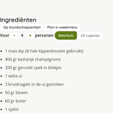
Ingrediënten
Op boodschappenlijst
Plan in weekmenu
−
+
Voor
4
personen
Metrisch
US cups/oz
1 mais kip (ik heb kippenbouten gebruikt)
400 gr kastanje champignons
200 gr gerookt spek in blokjes
1 witte ui
3 kruidnagels in de ui gestoken
50 gr bloem
60 gr boter
1 sjalot