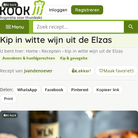
AI-kok
AI-kok
AI-kok
AI-kok
Inloggen
Registreren
Zoek een recept
Menu
Kip in witte wijn uit de Elzas
U bent hier:
Home
›
Recepten
›
Kip in witte wijn uit de Elzas
Avondeten & hoofdgerechten
Kip & gevogelte
Maak favoriet
5
Recept van
jvandenoever
👍
Lekker!
Delen:
WhatsApp
Facebook
Pinterest
Kopieer link
Print
AI-kok