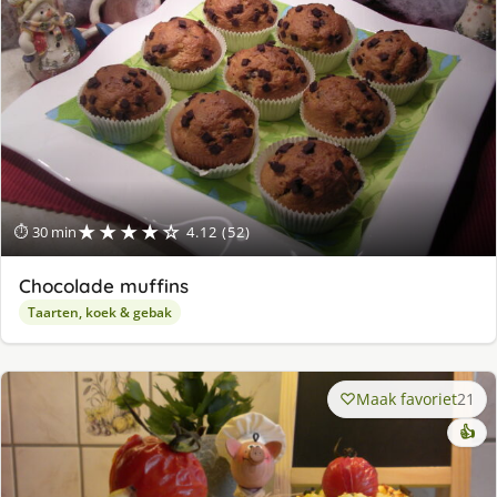
★★★★☆
⏱ 30 min
4.12 (52)
Chocolade muffins
Taarten, koek & gebak
Maak favoriet
21
👍