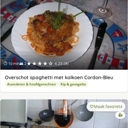
★★★★☆
⏱ 10 min
👥 2
4.25 (8)
Overschot spaghetti met kalkoen Cordon-Bleu
Avondeten & hoofdgerechten
Kip & gevogelte
Maak favoriet
4
👍