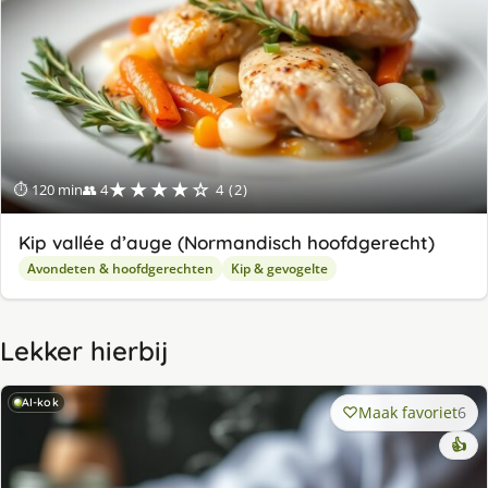
★★★★☆
⏱ 120 min
👥 4
4 (2)
Kip vallée d’auge (Normandisch hoofdgerecht)
Avondeten & hoofdgerechten
Kip & gevogelte
Lekker hierbij
AI-kok
Maak favoriet
6
👍