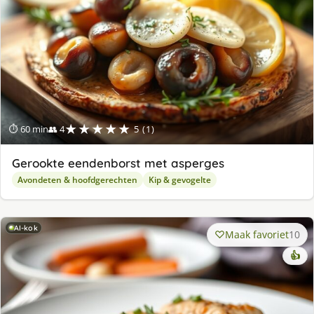
★★★★★
⏱ 60 min
👥 4
5 (1)
Gerookte eendenborst met asperges
Avondeten & hoofdgerechten
Kip & gevogelte
AI-kok
Maak favoriet
10
👍