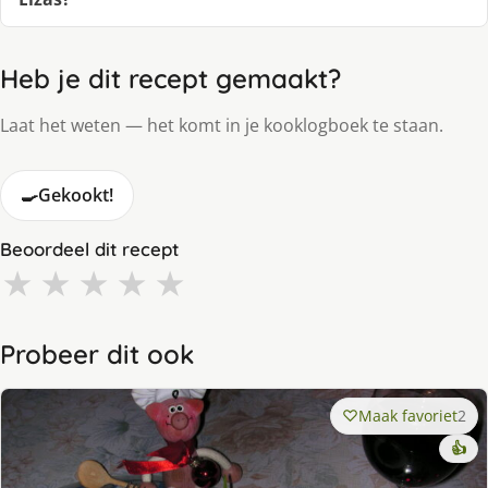
Heb je dit recept gemaakt?
Laat het weten — het komt in je kooklogboek te staan.
🍳
Gekookt!
Beoordeel dit recept
★
★
★
★
★
Probeer dit ook
Maak favoriet
2
👍