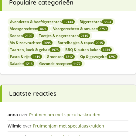
Populaire categorieën
Avondeten & hoofdgerechten
Bijgerechten
12144
3824
Vleesgerechten
Voorgerechten & amuses
3024
2759
Soepen
Toetjes & nagerechten
2120
2115
Vis & zeevruchten
Borrelhapjes & tapas
2095
2015
Taarten, koek & gebak
BBQ & buiten koken
1975
1434
Pasta & rijst
Groenten
Kip & gevogelte
1419
1312
1297
Salades
Gezonde recepten
1216
1177
Laatste reacties
anna
over
Pruimenjam met speculaaskruiden
Wilmie
over
Pruimenjam met speculaaskruiden