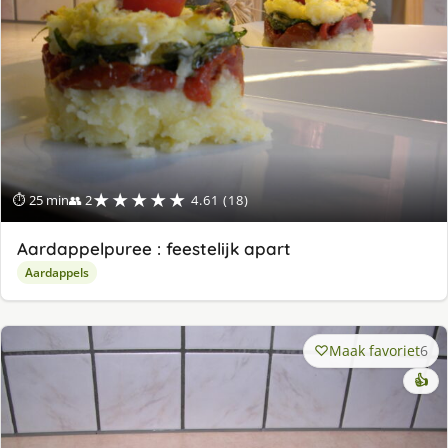
★★★★★
⏱ 25 min
👥 2
4.61 (18)
Aardappelpuree : feestelijk apart
Aardappels
Maak favoriet
6
👍