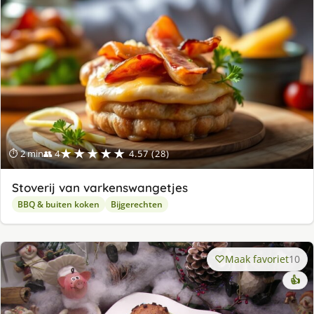
★★★★★
⏱ 2 min
👥 4
4.57 (28)
Stoverij van varkenswangetjes
BBQ & buiten koken
Bijgerechten
Maak favoriet
10
👍