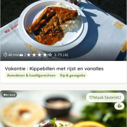
★★★★☆
⏱ 40 min
👥 2
3.75 (4)
Vakantie : Kippebillen met rijst en vanalles
Avondeten & hoofdgerechten
Kip & gevogelte
AI-kok
Maak favoriet
2
👍