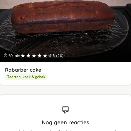
★★★★★
⏱ 60 min
4.5 (20)
Rabarber cake
Taarten, koek & gebak
💬
Nog geen reacties