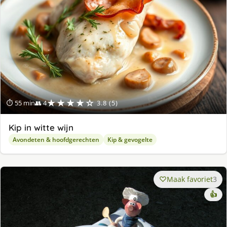
★★★★☆
⏱ 55 min
👥 4
3.8 (5)
Kip in witte wijn
Avondeten & hoofdgerechten
Kip & gevogelte
Maak favoriet
3
👍