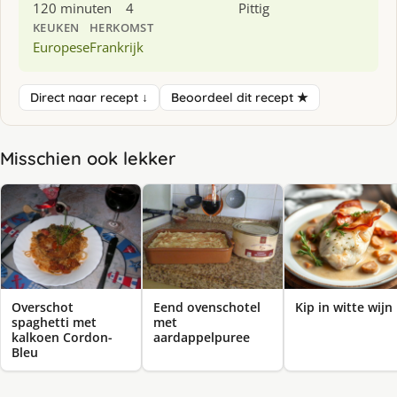
120 minuten
4
Pittig
KEUKEN
HERKOMST
Europese
Frankrijk
Direct naar recept ↓
Beoordeel dit recept ★
Misschien ook lekker
Overschot
Eend ovenschotel
Kip in witte wijn
spaghetti met
met
kalkoen Cordon-
aardappelpuree
Bleu