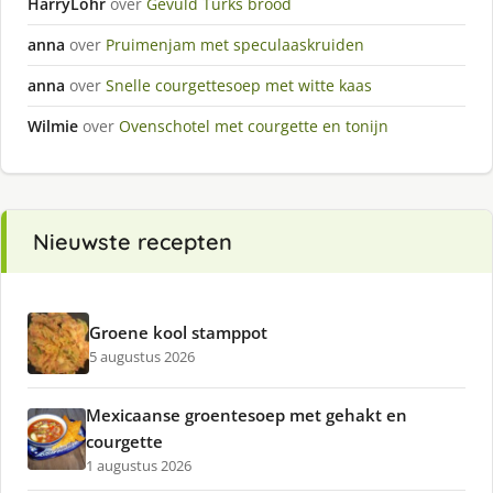
HarryLohr
over
Gevuld Turks brood
anna
over
Pruimenjam met speculaaskruiden
anna
over
Snelle courgettesoep met witte kaas
Wilmie
over
Ovenschotel met courgette en tonijn
Nieuwste recepten
Groene kool stamppot
5 augustus 2026
Mexicaanse groentesoep met gehakt en
courgette
1 augustus 2026