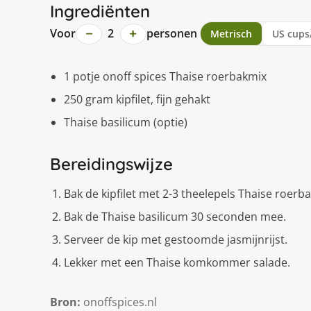
Ingrediënten
−
+
Voor
2
personen
Metrisch
US cups
1 potje onoff spices Thaise roerbakmix
250 gram kipfilet, fijn gehakt
Thaise basilicum (optie)
Bereidingswijze
Bak de kipfilet met 2-3 theelepels Thaise roerb
Bak de Thaise basilicum 30 seconden mee.
Serveer de kip met gestoomde jasmijnrijst.
Lekker met een Thaise komkommer salade.
Bron:
onoffspices.nl