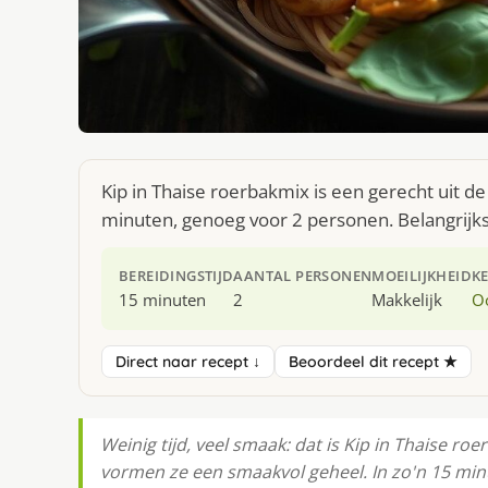
Kip in Thaise roerbakmix is een gerecht uit d
minuten, genoeg voor 2 personen. Belangrijkst
BEREIDINGSTIJD
AANTAL PERSONEN
MOEILIJKHEID
K
15 minuten
2
Makkelijk
O
Direct naar recept ↓
Beoordeel dit recept ★
Weinig tijd, veel smaak: dat is Kip in Thaise roe
vormen ze een smaakvol geheel. In zo'n 15 minu