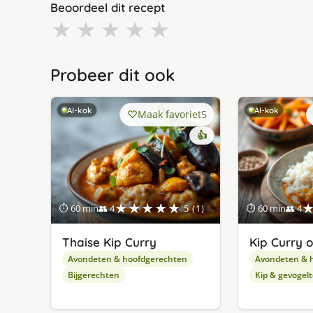
Beoordeel dit recept
★
★
★
★
★
Probeer dit ook
AI-kok
AI-kok
Maak favoriet
5
👍
★★★★★
⏱ 60 min
👥 4
5 (1)
⏱ 60 min
👥 4
Thaise Kip Curry
Kip Curry 
Avondeten & hoofdgerechten
Avondeten & 
Bijgerechten
Kip & gevogelt