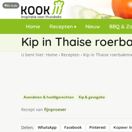
AI-kok
Home
Recepten
Nieuw
BBQ & Z
Kip in Thaise roerb
U bent hier:
Home
›
Recepten
›
Kip in Thaise roerbakmi
Avondeten & hoofdgerechten
Kip & gevogelte
Recept van
fijnproever
Delen:
WhatsApp
Facebook
Pinterest
Kopieer li