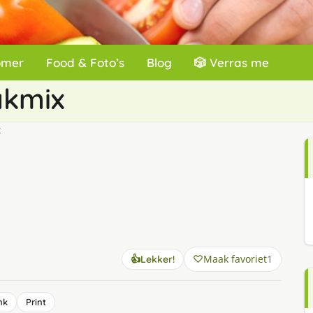
omer
Food & Foto’s
Blog
🎲 Verras me
akmix
x
Maak favoriet
1
👍
Lekker!
nk
Print