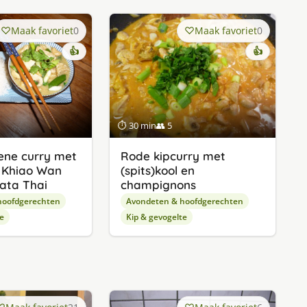
Maak favoriet
0
Maak favoriet
0
👍
👍
⏱ 30 min
👥 5
Rode kipcurry met
ene curry met
(spits)kool en
 Khiao Wan
champignons
rata Thai
Avondeten & hoofdgerechten
hoofdgerechten
Kip & gevogelte
e