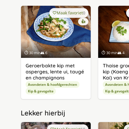
Maak favoriet
0
👍
⏱ 30 min
👥 6
⏱ 30 min
👥 4
Geroerbakte kip met
Thaise gro
asperges, lente ui, taugé
kip (Kaeng
en champignons
Kai) van K
Avondeten & hoofdgerechten
Avondeten & 
Kip & gevogelte
Kip & gevogelt
Lekker hierbij