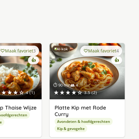
AI-kok
Maak favoriet
3
Maak favoriet
4
👍
👍
⏱ 90 min
👥 4
★★★★☆
★★★★☆
4 (1)
3.5 (2)
op Thaise Wijze
Platte Kip met Rode
Curry
hoofdgerechten
Avondeten & hoofdgerechten
e
Kip & gevogelte