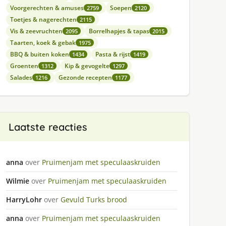
Voorgerechten & amuses
Soepen
2759
2120
Toetjes & nagerechten
2115
Vis & zeevruchten
Borrelhapjes & tapas
2095
2015
Taarten, koek & gebak
1975
BBQ & buiten koken
Pasta & rijst
1434
1419
Groenten
Kip & gevogelte
1312
1297
Salades
Gezonde recepten
1216
1177
Laatste reacties
anna
over
Pruimenjam met speculaaskruiden
Wilmie
over
Pruimenjam met speculaaskruiden
HarryLohr
over
Gevuld Turks brood
anna
over
Pruimenjam met speculaaskruiden