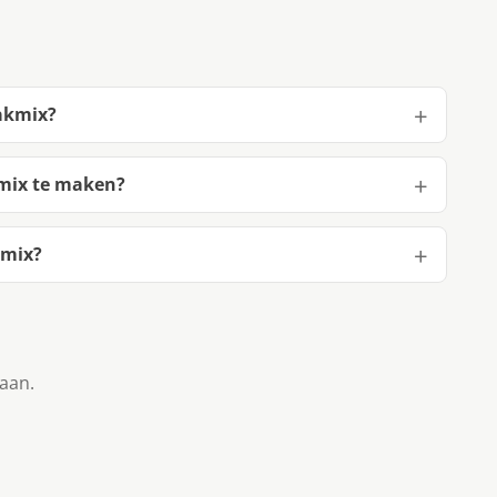
bakmix?
kmix te maken?
kmix?
taan.