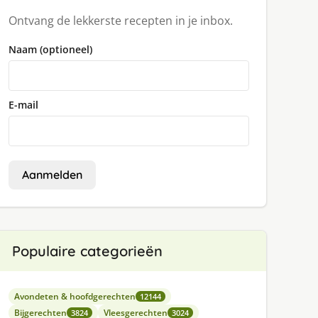
Ontvang de lekkerste recepten in je inbox.
Naam (optioneel)
E-mail
Aanmelden
Populaire categorieën
Avondeten & hoofdgerechten
12144
Bijgerechten
Vleesgerechten
3824
3024