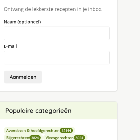
Ontvang de lekkerste recepten in je inbox.
Naam (optioneel)
E-mail
Aanmelden
Populaire categorieën
Avondeten & hoofdgerechten
12144
Bijgerechten
Vleesgerechten
3824
3024