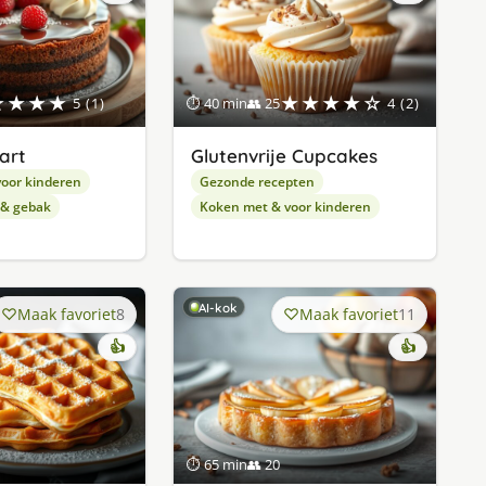
★★★★
★★★★☆
5 (1)
⏱ 40 min
👥 25
4 (2)
art
Glutenvrije Cupcakes
oor kinderen
Gezonde recepten
 & gebak
Koken met & voor kinderen
AI-kok
Maak favoriet
8
Maak favoriet
11
👍
👍
⏱ 65 min
👥 20