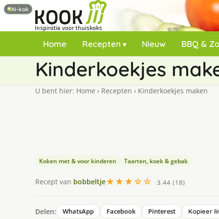
AI-kok
Home
Recepten
Nieuw
BBQ & Z
Kinderkoekjes mak
U bent hier:
Home
›
Recepten
›
Kinderkoekjes maken
Koken met & voor kinderen
Taarten, koek & gebak
★★★☆☆
Recept van
bobbeltje
3.44 (18)
Delen:
WhatsApp
Facebook
Pinterest
Kopieer li