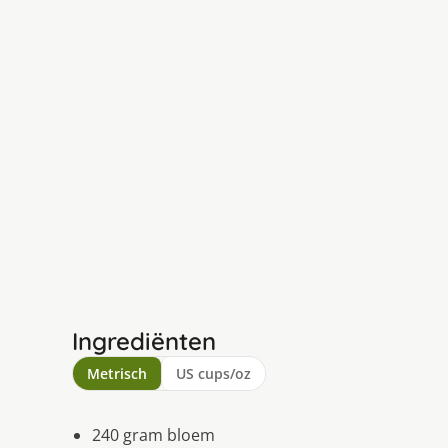
Ingrediënten
Metrisch
US cups/oz
240 gram bloem