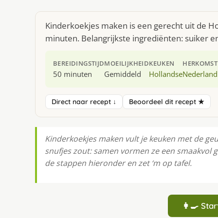
Kinderkoekjes maken is een gerecht uit de Ho
minuten. Belangrijkste ingrediënten: suiker en
BEREIDINGSTIJD
MOEILIJKHEID
KEUKEN
HERKOMST
50 minuten
Gemiddeld
Hollandse
Nederland
Direct naar recept ↓
Beoordeel dit recept ★
Kinderkoekjes maken vult je keuken met de geu
snufjes zout: samen vormen ze een smaakvol ge
de stappen hieronder en zet ‘m op tafel.
👩‍🍳 St