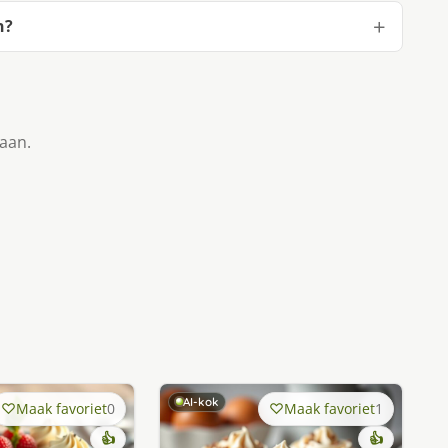
n?
taan.
AI-kok
Maak favoriet
0
Maak favoriet
1
👍
👍