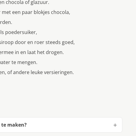
n chocola of glazuur.
 met een paar blokjes chocola,
orden.
ls poedersuiker,
siroop door en roer steeds goed,
ermee in en laat het drogen.
water te mengen.
en, of andere leuke versieringen.
n te maken?