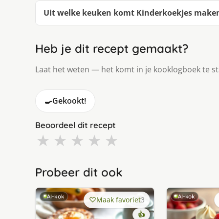
Uit welke keuken komt Kinderkoekjes make
Heb je dit recept gemaakt?
Laat het weten — het komt in je kooklogboek te s
🍳
Gekookt!
Beoordeel dit recept
★
★
★
★
★
Probeer dit ook
AI-kok
AI-kok
Maak favoriet
3
👍