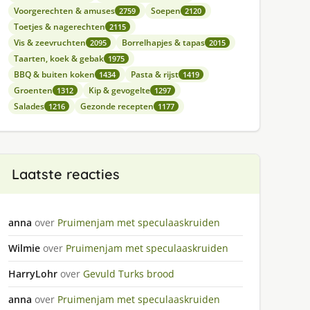
Voorgerechten & amuses
Soepen
2759
2120
Toetjes & nagerechten
2115
Vis & zeevruchten
Borrelhapjes & tapas
2095
2015
Taarten, koek & gebak
1975
BBQ & buiten koken
Pasta & rijst
1434
1419
Groenten
Kip & gevogelte
1312
1297
Salades
Gezonde recepten
1216
1177
Laatste reacties
anna
over
Pruimenjam met speculaaskruiden
Wilmie
over
Pruimenjam met speculaaskruiden
HarryLohr
over
Gevuld Turks brood
anna
over
Pruimenjam met speculaaskruiden