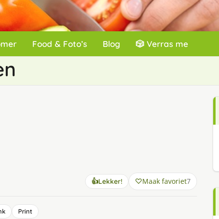
omer
Food & Foto’s
Blog
🎲 Verras me
en
Maak favoriet
7
👍
Lekker!
nk
Print