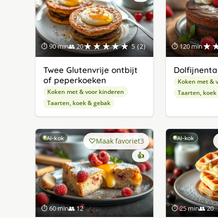
★★★★★
★
⏱ 90 min
👥 20
5 (2)
⏱ 120 min
Twee Glutenvrije ontbijt
Dolfijnenta
of peperkoeken
Koken met & v
Koken met & voor kinderen
Taarten, koek
Taarten, koek & gebak
AI-kok
AI-kok
Maak favoriet
3
👍
⏱ 60 min
👥 12
⏱ 25 min
👥 20