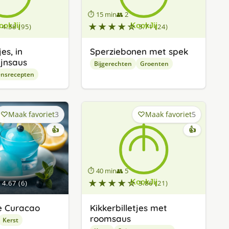
⏱ 15 min
👥 2
★★★★☆
4.38 (95)
3.71 (24)
es, in
Sperziebonen met spek
jnsaus
Bijgerechten
Groenten
ensrecepten
Maak favoriet
3
Maak favoriet
5
👍
👍
⏱ 40 min
👥 5
★★★★☆
4.67 (6)
3.86 (21)
e Curacao
Kikkerbilletjes met
roomsaus
Kerst