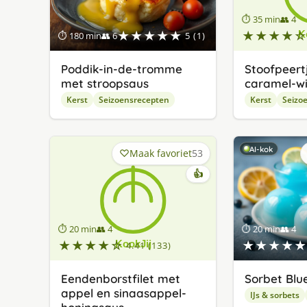
⏱ 35 min
👥 4
★★★★★
★★★★☆
⏱ 180 min
👥 6
5 (1)
Poddik-in-de-tromme
Stoofpeertj
met stroopsaus
caramel-wi
Kerst
Seizoensrecepten
Kerst
Seizo
AI-kok
Maak favoriet
53
👍
⏱ 20 min
👥 4
⏱ 20 min
👥 4
★★★★☆
★★★★★
4.41 (133)
Eendenborstfilet met
Sorbet Blu
appel en sinaasappel-
IJs & sorbets