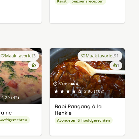
Kerst
Seizoensrecepten
Maak favoriet
3
Maak favoriet
91
👍
keer
👍
1
lekker
gevonde
⏱ 60 min
👥 4
★★★★☆
3.96 (108)
4.29 (45)
Babi Pangang à la
raine
Henkie
hoofdgerechten
Avondeten & hoofdgerechten