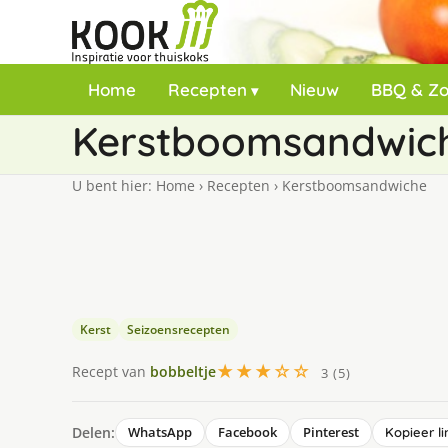
Home
Recepten
Nieuw
BBQ & Z
Kerstboomsandwic
U bent hier:
Home
›
Recepten
›
Kerstboomsandwiche
Kerst
Seizoensrecepten
★★★☆☆
Recept van
bobbeltje
3 (5)
Delen:
WhatsApp
Facebook
Pinterest
Kopieer li