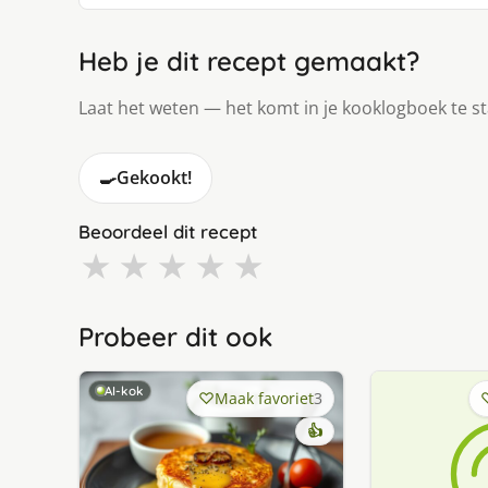
Heb je dit recept gemaakt?
Laat het weten — het komt in je kooklogboek te s
🍳
Gekookt!
Beoordeel dit recept
★
★
★
★
★
Probeer dit ook
AI-kok
Maak favoriet
3
👍