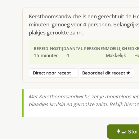
Kerstboomsandwiche is een gerecht uit de Ho
minuten, genoeg voor 4 personen. Belangrijkst
plakjes gerookte zalm.
BEREIDINGSTIJD
AANTAL PERSONEN
MOEILIJKHEID
K
15 minuten
4
Makkelijk
H
Direct naar recept ↓
Beoordeel dit recept ★
Met Kerstboomsandwiche zet je moeiteloos iets 
blaadjes krulsla en gerookte zalm. Bekijk hier
👩‍🍳 St