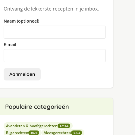
Ontvang de lekkerste recepten in je inbox.
Naam (optioneel)
E-mail
Aanmelden
Populaire categorieën
Avondeten & hoofdgerechten
12144
Bijgerechten
Vleesgerechten
3824
3024