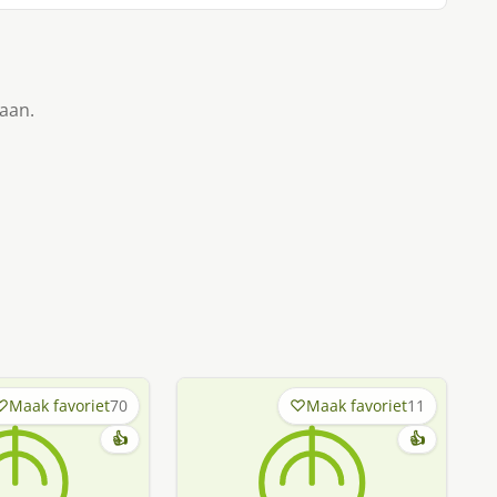
taan.
Maak favoriet
70
Maak favoriet
11
👍
👍