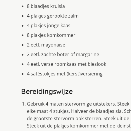
8 blaadjes krulsla
4 plakjes gerookte zalm
4 plakjes jonge kaas
8 plakjes komkommer
2 eetl. mayonaise
2 eetl. zachte boter of margarine
4 eetl. verse roomkaas met bieslook
4 satéstokjes met (kerst)versiering
Bereidingswijze
Gebruik 4 maten stervormige uitstekers. Steek 
elke maat 4 stukjes. Halveer de blaadjes sla. Sc
de grootste stervorm ook sterren. Steek uit de
Steek uit de plakjes komkommer met de kleinst