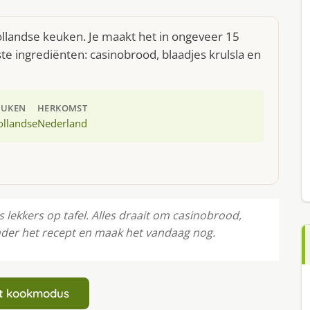
llandse keuken. Je maakt het in ongeveer 15
e ingrediënten: casinobrood, blaadjes krulsla en
EUKEN
HERKOMST
ollandse
Nederland
lekkers op tafel. Alles draait om casinobrood,
onder het recept en maak het vandaag nog.
art kookmodus