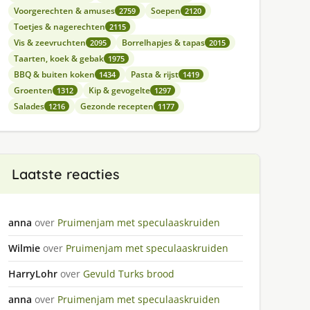
Voorgerechten & amuses
Soepen
2759
2120
Toetjes & nagerechten
2115
Vis & zeevruchten
Borrelhapjes & tapas
2095
2015
Taarten, koek & gebak
1975
BBQ & buiten koken
Pasta & rijst
1434
1419
Groenten
Kip & gevogelte
1312
1297
Salades
Gezonde recepten
1216
1177
Laatste reacties
anna
over
Pruimenjam met speculaaskruiden
Wilmie
over
Pruimenjam met speculaaskruiden
HarryLohr
over
Gevuld Turks brood
anna
over
Pruimenjam met speculaaskruiden