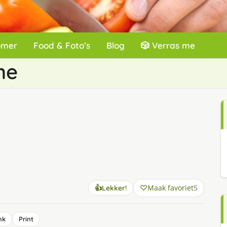
omer
Food & Foto’s
Blog
🎲 Verras me
he
Maak favoriet
5
👍
Lekker!
nk
Print