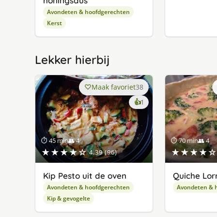
honingsaus
Avondeten & hoofdgerechten
Kerst
Lekker hierbij
Maak favoriet
38
keer
👍
1
lekker
gevonden
⏱ 45 min
👥 4
⏱ 70 min
👥 4
★★★★☆
★★★★☆
4.39 (96)
Kip Pesto uit de oven
Quiche Lor
Avondeten & hoofdgerechten
Avondeten & 
Kip & gevogelte