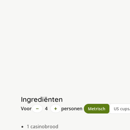
Ingrediënten
−
+
Voor
4
personen
Metrisch
US cups
1 casinobrood