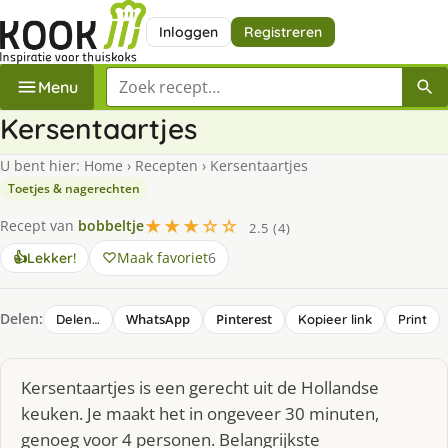
Inloggen
Registreren
Zoek een recept
Menu
Kersentaartjes
U bent hier:
Home
›
Recepten
›
Kersentaartjes
Toetjes & nagerechten
★★★☆☆
Recept van
bobbeltje
2.5 (4)
Maak favoriet
6
👍
Lekker!
Delen:
WhatsApp
Pinterest
Delen…
Kopieer link
Print
Kersentaartjes is een gerecht uit de Hollandse
keuken. Je maakt het in ongeveer 30 minuten,
genoeg voor 4 personen. Belangrijkste