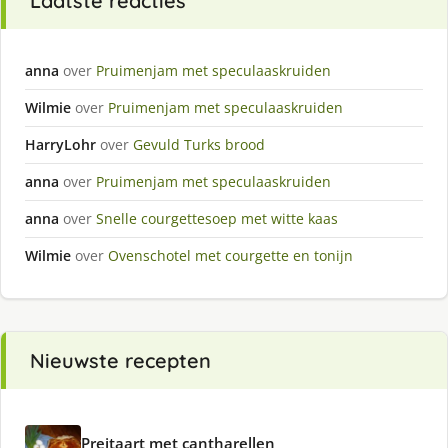
Laatste reacties
anna
over
Pruimenjam met speculaaskruiden
Wilmie
over
Pruimenjam met speculaaskruiden
HarryLohr
over
Gevuld Turks brood
anna
over
Pruimenjam met speculaaskruiden
anna
over
Snelle courgettesoep met witte kaas
Wilmie
over
Ovenschotel met courgette en tonijn
Nieuwste recepten
Preitaart met cantharellen