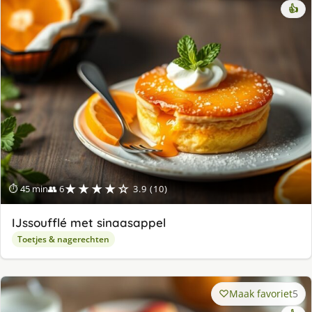
👍
★★★★☆
⏱ 45 min
👥 6
3.9 (10)
IJssoufflé met sinaasappel
Toetjes & nagerechten
Maak favoriet
5