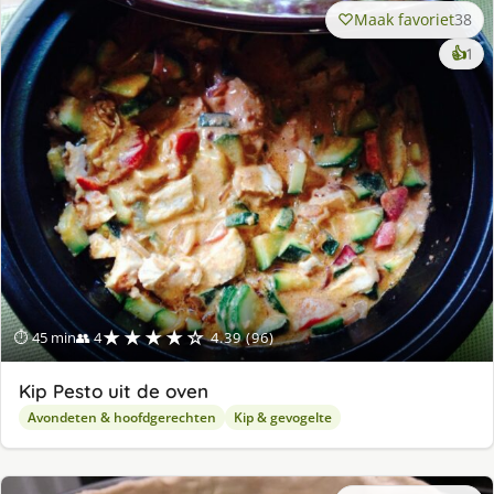
Maak favoriet
38
ke
👍
1
lek
ge
★★★★☆
⏱ 45 min
👥 4
4.39 (96)
Kip Pesto uit de oven
Avondeten & hoofdgerechten
Kip & gevogelte