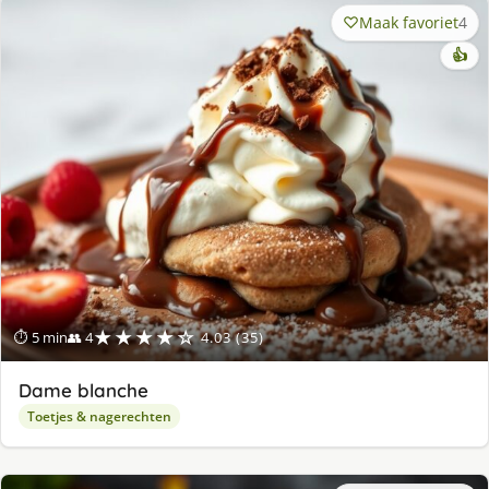
Maak favoriet
4
👍
★★★★☆
⏱ 5 min
👥 4
4.03 (35)
Dame blanche
Toetjes & nagerechten