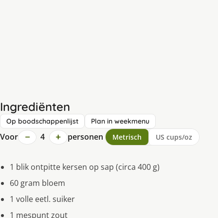
Ingrediënten
Op boodschappenlijst
Plan in weekmenu
−
+
Voor
4
personen
Metrisch
US cups/oz
1 blik ontpitte kersen op sap (circa 400 g)
60 gram bloem
1 volle eetl. suiker
1 mespunt zout