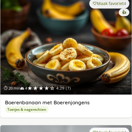
Maak favoriet
4
👍
★★★★☆
⏱ 20 min
👥 4
4.29 (7)
Boerenbanaan met Boerenjongens
Toetjes & nagerechten