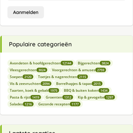
Aanmelden
Populaire categorieën
Avondeten & hoofdgerechten
Bijgerechten
12144
3824
Vleesgerechten
Voorgerechten & amuses
3024
2759
Soepen
Toetjes & nagerechten
2120
2115
Vis & zeevruchten
Borrelhapjes & tapas
2094
2015
Taarten, koek & gebak
BBQ & buiten koken
1975
1434
Pasta & rijst
Groenten
Kip & gevogelte
1419
1312
1297
Salades
Gezonde recepten
1216
1177