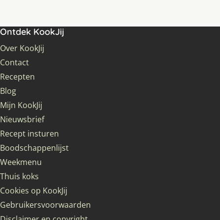
Ontdek KookJij
Over KookJij
Contact
Recepten
Blog
Mijn KookJij
Nieuwsbrief
Recept insturen
Boodschappenlijst
Weekmenu
Thuis koks
Cookies op KookJij
Gebruikersvoorwaarden
Disclaimer en copyright