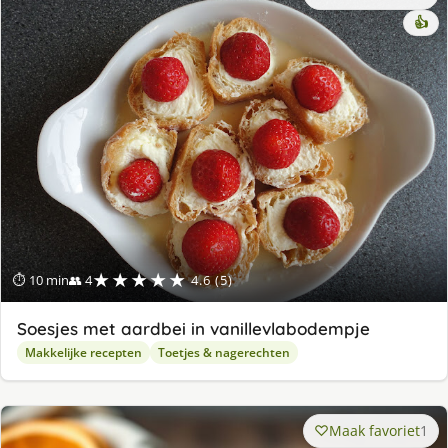
👍
★★★★★
⏱ 10 min
👥 4
4.6 (5)
Soesjes met aardbei in vanillevlabodempje
Makkelijke recepten
Toetjes & nagerechten
Maak favoriet
1