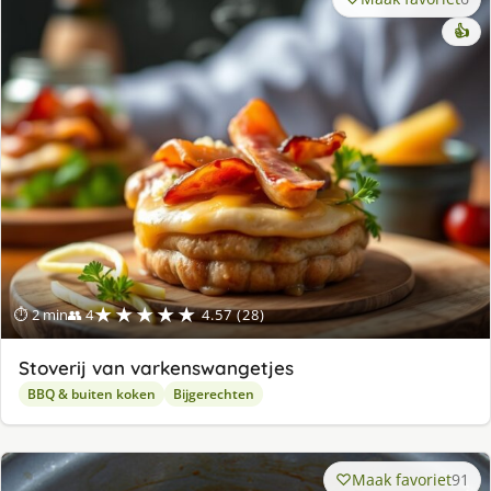
👍
★★★★★
⏱ 2 min
👥 4
4.57 (28)
Stoverij van varkenswangetjes
BBQ & buiten koken
Bijgerechten
Maak favoriet
91