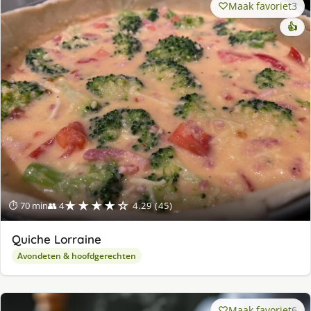
Maak favoriet
3
👍
★★★★☆
⏱ 70 min
👥 4
4.29 (45)
Quiche Lorraine
Avondeten & hoofdgerechten
Maak favoriet
6