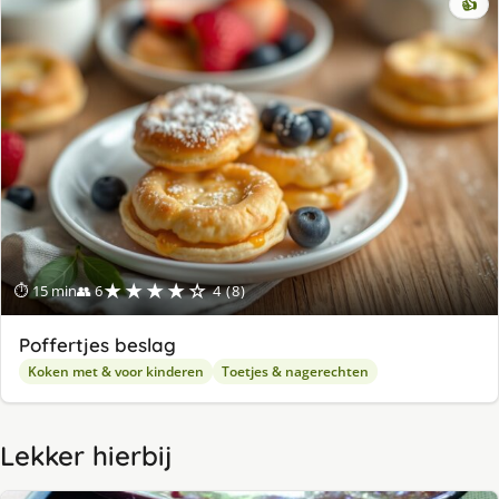
👍
★★★★☆
⏱ 15 min
👥 6
4 (8)
Poffertjes beslag
Koken met & voor kinderen
Toetjes & nagerechten
Lekker hierbij