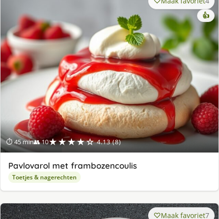
Maak favoriet
4
👍
★★★★☆
⏱ 45 min
👥 10
4.13 (8)
Pavlovarol met frambozencoulis
Toetjes & nagerechten
Maak favoriet
7