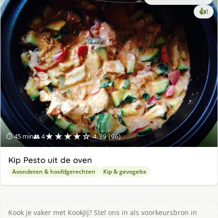
ke
👍
1
lek
ge
★★★★☆
⏱ 45 min
👥 4
4.39 (96)
Kip Pesto uit de oven
Avondeten & hoofdgerechten
Kip & gevogelte
Kook je vaker met KookJij? Stel ons in als voorkeursbron in