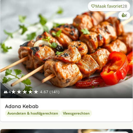
Maak favoriet
28
ke
👍
1
lek
ge
★★★★★
👥 4
4.67 (141)
Adana Kebab
Avondeten & hoofdgerechten
Vleesgerechten