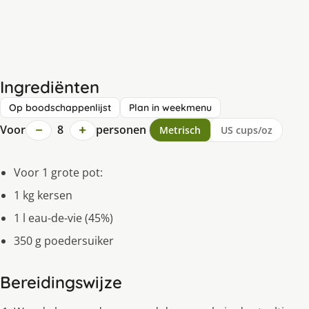
Ingrediënten
Op boodschappenlijst
Plan in weekmenu
−
+
Voor
8
personen
Metrisch
US cups/oz
Voor 1 grote pot:
1 kg kersen
1 l eau-de-vie (45%)
350 g poedersuiker
Bereidingswijze