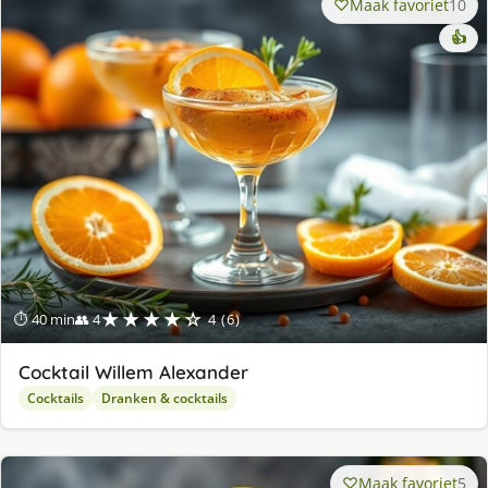
Maak favoriet
10
👍
★★★★☆
⏱ 40 min
👥 4
4 (6)
Cocktail Willem Alexander
Cocktails
Dranken & cocktails
Maak favoriet
5