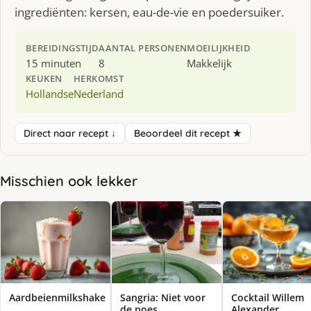
ingrediënten: kersen, eau-de-vie en poedersuiker.
BEREIDINGSTIJD
AANTAL PERSONEN
MOEILIJKHEID
15 minuten
8
Makkelijk
KEUKEN
HERKOMST
Hollandse
Nederland
Direct naar recept ↓
Beoordeel dit recept ★
Misschien ook lekker
Aardbeienmilkshake
Sangria: Niet voor
Cocktail Willem
de poes
Alexander