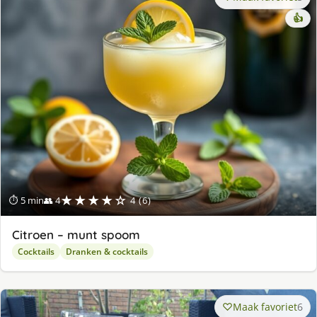
👍
★★★★☆
⏱ 5 min
👥 4
4 (6)
Citroen – munt spoom
Cocktails
Dranken & cocktails
Maak favoriet
6