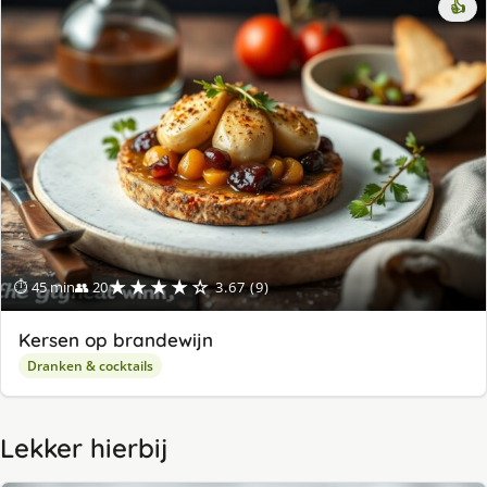
👍
★★★★☆
⏱ 45 min
👥 20
3.67 (9)
Kersen op brandewijn
Dranken & cocktails
Lekker hierbij