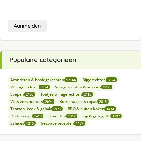
Aanmelden
Populaire categorieën
Avondeten & hoofdgerechten
Bijgerechten
12144
3824
Vleesgerechten
Voorgerechten & amuses
3024
2759
Soepen
Toetjes & nagerechten
2120
2115
Vis & zeevruchten
Borrelhapjes & tapas
2094
2015
Taarten, koek & gebak
BBQ & buiten koken
1975
1434
Pasta & rijst
Groenten
Kip & gevogelte
1419
1312
1297
Salades
Gezonde recepten
1216
1177