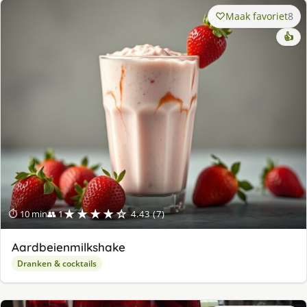
Maak favoriet
8
👍
★★★★☆
⏱ 10 min
👥 1
4.43 (7)
Aardbeienmilkshake
Dranken & cocktails