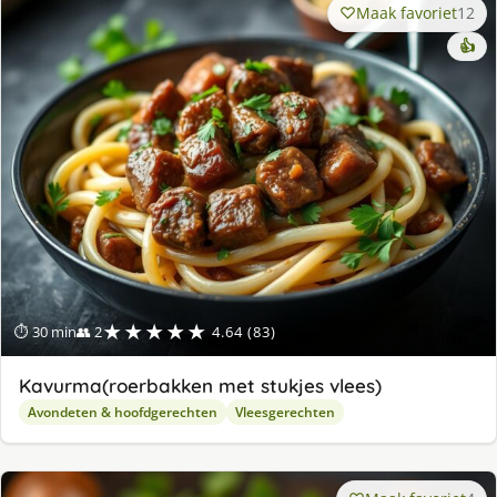
Maak favoriet
12
👍
★★★★★
⏱ 30 min
👥 2
4.64 (83)
Kavurma(roerbakken met stukjes vlees)
Avondeten & hoofdgerechten
Vleesgerechten