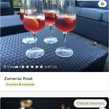
👍
★★★★★
⏱ 5 min
👥 4
4.67 (3)
Zomerse Rosé
Dranken & cocktails
Maak favoriet
3