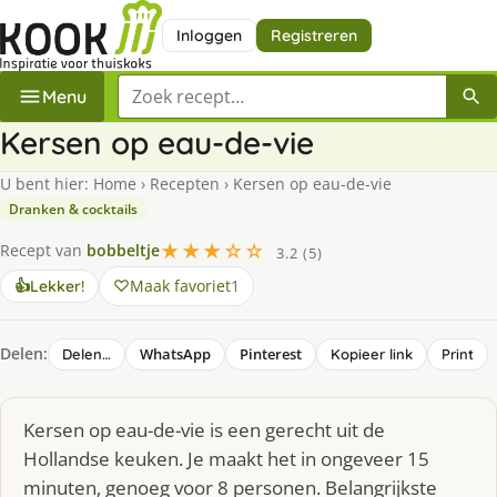
Inloggen
Registreren
Zoek een recept
Menu
Kersen op eau-de-vie
U bent hier:
Home
›
Recepten
›
Kersen op eau-de-vie
Dranken & cocktails
★★★☆☆
Recept van
bobbeltje
3.2 (5)
Maak favoriet
1
👍
Lekker!
Delen:
WhatsApp
Pinterest
Delen…
Kopieer link
Print
Kersen op eau-de-vie is een gerecht uit de
Hollandse keuken. Je maakt het in ongeveer 15
minuten, genoeg voor 8 personen. Belangrijkste