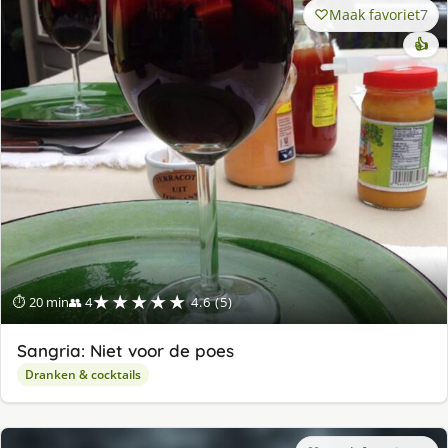
Maak favoriet
7
👍
★★★★★
⏱ 20 min
👥 4
4.6 (5)
Sangria: Niet voor de poes
Dranken & cocktails