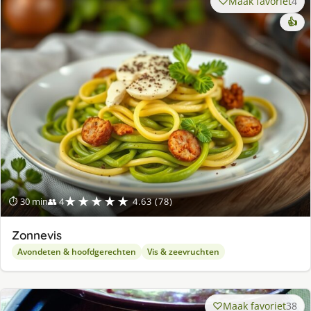
Maak favoriet
4
👍
★★★★★
⏱ 30 min
👥 4
4.63 (78)
Zonnevis
Avondeten & hoofdgerechten
Vis & zeevruchten
Maak favoriet
38