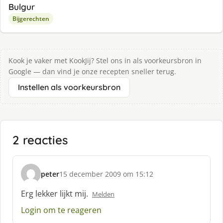
Bulgur
Bijgerechten
Kook je vaker met KookJij? Stel ons in als voorkeursbron in
Google — dan vind je onze recepten sneller terug.
Instellen als voorkeursbron
2 reacties
peter
15 december 2009 om 15:12
s
c
Erg lekker lijkt mij.
Melden
h
Login om te reageren
r
e