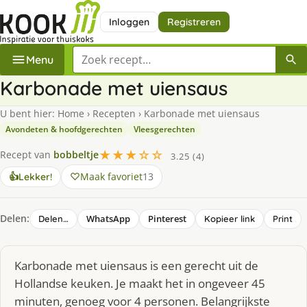
Inloggen
Registreren
Zoek een recept
Menu
Karbonade met uiensaus
U bent hier:
Home
›
Recepten
›
Karbonade met uiensaus
Avondeten & hoofdgerechten
Vleesgerechten
★★★☆☆
Recept van
bobbeltje
3.25 (4)
Maak favoriet
13
👍
Lekker!
Delen:
WhatsApp
Pinterest
Delen…
Kopieer link
Print
Karbonade met uiensaus is een gerecht uit de
Hollandse keuken. Je maakt het in ongeveer 45
minuten, genoeg voor 4 personen. Belangrijkste