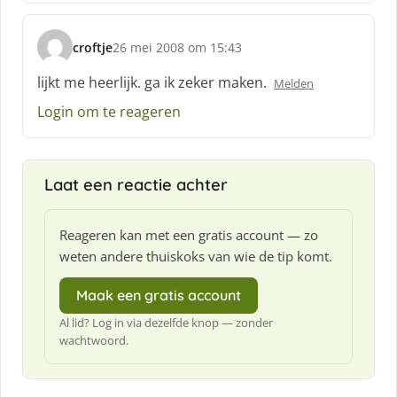
e
f
croftje
26 mei 2008 om 15:43
:
s
c
lijkt me heerlijk. ga ik zeker maken.
Melden
h
Login om te reageren
r
e
e
f
Laat een reactie achter
:
Reageren kan met een gratis account — zo
weten andere thuiskoks van wie de tip komt.
Maak een gratis account
Al lid? Log in via dezelfde knop — zonder
wachtwoord.