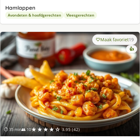
Hamlappen
Avondeten & hoofdgerechten
Vleesgerechten
Maak favoriet
19
👍
★★★★☆
⏱ 35 min
👥 10
3.95 (42)