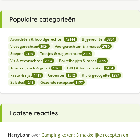
Populaire categorieën
Avondeten & hoofdgerechten
Bijgerechten
12144
3824
Vleesgerechten
Voorgerechten & amuses
3024
2759
Soepen
Toetjes & nagerechten
2120
2115
Vis & zeevruchten
Borrelhapjes & tapas
2094
2015
Taarten, koek & gebak
BBQ & buiten koken
1975
1434
Pasta & rijst
Groenten
Kip & gevogelte
1419
1312
1297
Salades
Gezonde recepten
1216
1177
Laatste reacties
HarryLohr
over
Camping koken: 5 makkelijke recepten en