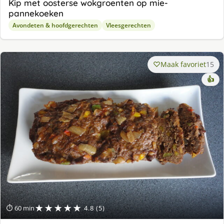
Kip met oosterse wokgroenten op mie-
pannekoeken
Avondeten & hoofdgerechten
Vleesgerechten
Maak favoriet
15
👍
★★★★★
⏱ 60 min
4.8 (5)