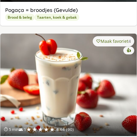
Pogaça = broodjes (Gevulde)
Brood & beleg
Taarten, koek & gebak
Maak favoriet
4
👍
★★★★★
⏱ 5 min
👥 1
4.64 (90)