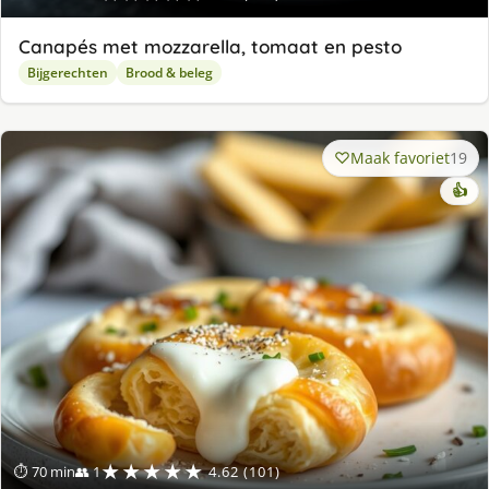
Canapés met mozzarella, tomaat en pesto
Bijgerechten
Brood & beleg
Maak favoriet
19
👍
★★★★★
⏱ 70 min
👥 1
4.62 (101)