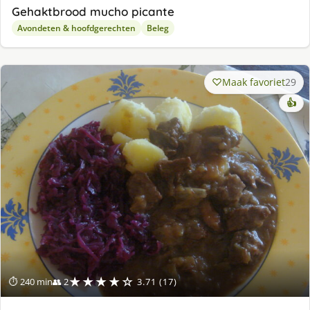
Gehaktbrood mucho picante
Avondeten & hoofdgerechten
Beleg
Maak favoriet
29
👍
★★★★☆
⏱ 240 min
👥 2
3.71 (17)