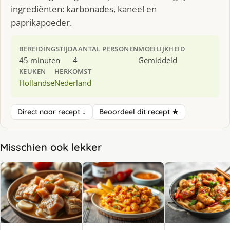
ingrediënten: karbonades, kaneel en
paprikapoeder.
BEREIDINGSTIJD
AANTAL PERSONEN
MOEILIJKHEID
45 minuten
4
Gemiddeld
KEUKEN
HERKOMST
Hollandse
Nederland
Direct naar recept ↓
Beoordeel dit recept ★
Misschien ook lekker