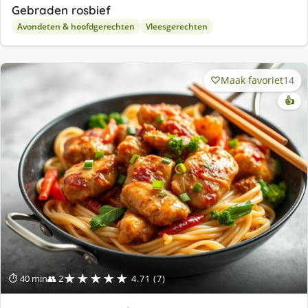
Gebraden rosbief
Avondeten & hoofdgerechten
Vleesgerechten
Maak favoriet
14
👍
★★★★★
⏱ 40 min
👥 2
4.71 (7)