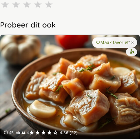
★
★
★
★
★
Probeer dit ook
Maak favoriet
18
👍
★★★★☆
⏱ 45 min
👥 4
4.36 (22)