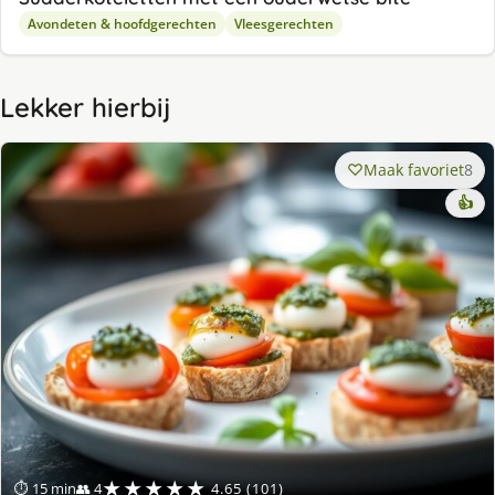
Avondeten & hoofdgerechten
Vleesgerechten
Lekker hierbij
Maak favoriet
8
👍
★★★★★
⏱ 15 min
👥 4
4.65 (101)