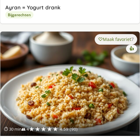
Ayran = Yogurt drank
Bijgerechten
Maak favoriet
7
👍
★★★★★
⏱ 30 min
👥 4
4.59 (90)