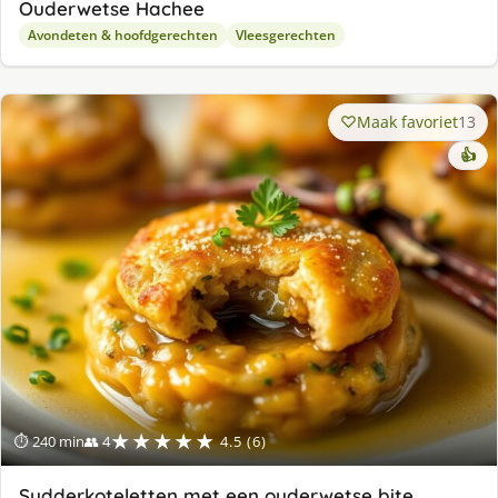
Ouderwetse Hachee
Avondeten & hoofdgerechten
Vleesgerechten
Maak favoriet
13
👍
★★★★★
⏱ 240 min
👥 4
4.5 (6)
Sudderkoteletten met een ouderwetse bite