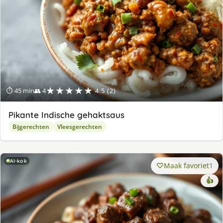
★★★★★
⏱ 45 min
👥 4
4.5 (2)
Pikante Indische gehaktsaus
Bijgerechten
Vleesgerechten
AI-kok
Maak favoriet
1
👍