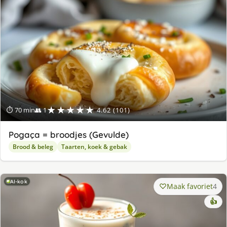
★★★★★
⏱ 70 min
👥 1
4.62 (101)
Pogaça = broodjes (Gevulde)
Brood & beleg
Taarten, koek & gebak
AI-kok
Maak favoriet
4
👍