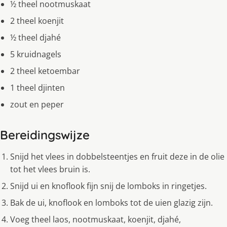
½ theel nootmuskaat
2 theel koenjit
½ theel djahé
5 kruidnagels
2 theel ketoembar
1 theel djinten
zout en peper
Bereidingswijze
Snijd het vlees in dobbelsteentjes en fruit deze in de olie
tot het vlees bruin is.
Snijd ui en knoflook fijn snij de lomboks in ringetjes.
Bak de ui, knoflook en lomboks tot de uien glazig zijn.
Voeg theel laos, nootmuskaat, koenjit, djahé,