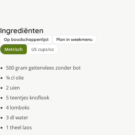
Ingrediënten
Op boodschappenlijst
Plan in weekmenu
Metrisch
US cups/oz
500 gram geitenvlees zonder bot
¾ cl olie
2 uien
5 teentjes knoflook
4 lomboks
3 dl water
1 theel laos