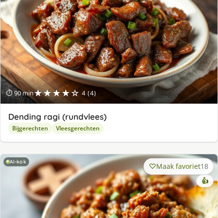
★★★★☆
⏱ 90 min
4 (4)
Dending ragi (rundvlees)
Bijgerechten
Vleesgerechten
AI-kok
Maak favoriet
18
👍