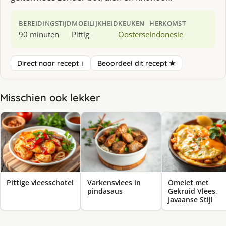
BEREIDINGSTIJD
MOEILIJKHEID
KEUKEN
HERKOMST
90 minuten
Pittig
Oosterse
Indonesie
Direct naar recept ↓
Beoordeel dit recept ★
Misschien ook lekker
Pittige vleesschotel
Varkensvlees in
Omelet met
pindasaus
Gekruid Vlees,
Javaanse Stijl