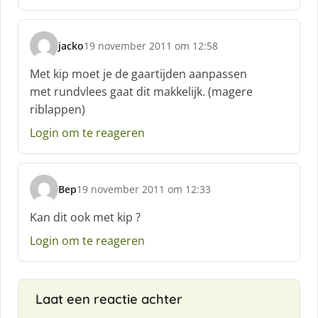
e
e
f
jacko
19 november 2011 om 12:58
:
s
c
Met kip moet je de gaartijden aanpassen
h
met rundvlees gaat dit makkelijk. (magere
r
riblappen)
e
e
Login om te reageren
f
:
Bep
19 november 2011 om 12:33
s
c
Kan dit ook met kip ?
h
Login om te reageren
r
e
e
f
Laat een reactie achter
: