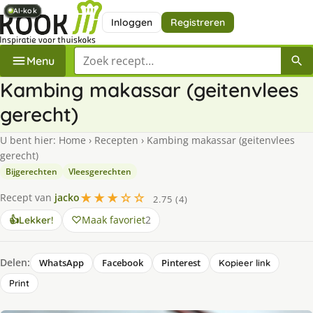
AI-kok
AI-kok
AI-kok
AI-kok
AI-kok
AI-kok
AI-kok
AI-kok
Inloggen
Registreren
Zoek een recept
Menu
Kambing makassar (geitenvlees
gerecht)
U bent hier:
Home
›
Recepten
›
Kambing makassar (geitenvlees
gerecht)
Bijgerechten
Vleesgerechten
★★★☆☆
Recept van
jacko
2.75 (4)
Maak favoriet
2
👍
Lekker!
Delen:
WhatsApp
Facebook
Pinterest
Kopieer link
Print