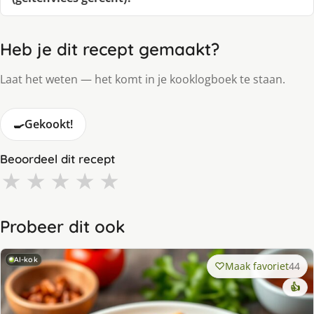
Heb je dit recept gemaakt?
Laat het weten — het komt in je kooklogboek te staan.
🍳
Gekookt!
Beoordeel dit recept
★
★
★
★
★
Probeer dit ook
AI-kok
Maak favoriet
44
👍