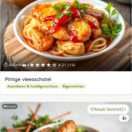
★★★★☆
⏱ 400 min
👥 4
4.21 (14)
Pittige vleesschotel
Avondeten & hoofdgerechten
Bijgerechten
AI-kok
Maak favoriet
21
👍