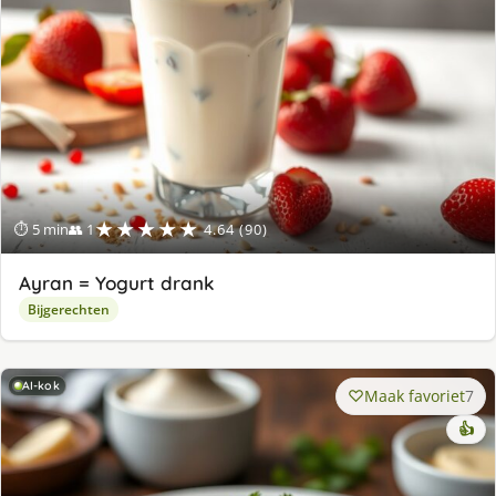
★★★★★
⏱ 5 min
👥 1
4.64 (90)
Ayran = Yogurt drank
Bijgerechten
AI-kok
Maak favoriet
7
👍