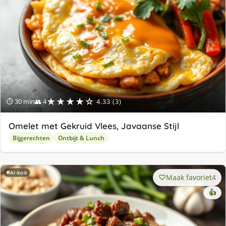
★★★★☆
⏱ 30 min
👥 4
4.33 (3)
Omelet met Gekruid Vlees, Javaanse Stijl
Bijgerechten
Ontbijt & Lunch
AI-kok
Maak favoriet
4
👍