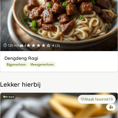
★★★★☆
⏱ 120 min
👥 4
4 (3)
Dengdeng Ragi
Bijgerechten
Vleesgerechten
Lekker hierbij
AI-kok
Maak favoriet
19
👍