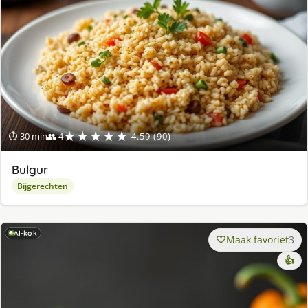
★★★★★
⏱ 30 min
👥 4
4.59 (90)
Bulgur
Bijgerechten
AI-kok
Maak favoriet
3
👍