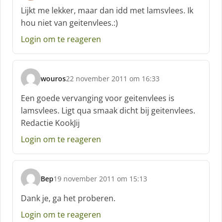
c
Lijkt me lekker, maar dan idd met lamsvlees. Ik
h
hou niet van geitenvlees.:)
r
e
Login om te reageren
e
f
:
wouros
22 november 2011 om 16:33
s
c
Een goede vervanging voor geitenvlees is
h
lamsvlees. Ligt qua smaak dicht bij geitenvlees.
r
Redactie KookJij
e
e
Login om te reageren
f
:
Bep
19 november 2011 om 15:13
s
c
Dank je, ga het proberen.
h
Login om te reageren
r