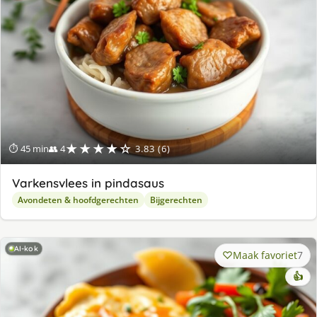
★★★★☆
⏱ 45 min
👥 4
3.83 (6)
Varkensvlees in pindasaus
Avondeten & hoofdgerechten
Bijgerechten
AI-kok
Maak favoriet
7
👍