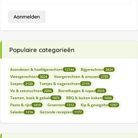
Aanmelden
Populaire categorieën
Avondeten & hoofdgerechten
Bijgerechten
12144
3824
Vleesgerechten
Voorgerechten & amuses
3024
2759
Soepen
Toetjes & nagerechten
2120
2115
Vis & zeevruchten
Borrelhapjes & tapas
2094
2015
Taarten, koek & gebak
BBQ & buiten koken
1975
1434
Pasta & rijst
Groenten
Kip & gevogelte
1419
1312
1297
Salades
Gezonde recepten
1216
1177