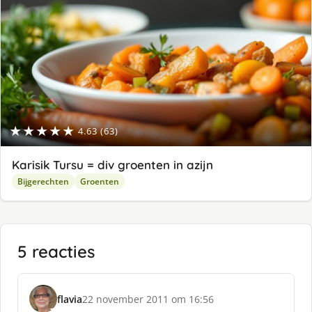
★★★★★
4.63 (63)
Karisik Tursu = div groenten in azijn
Bijgerechten
Groenten
5 reacties
flavia
22 november 2011 om 16:56
s