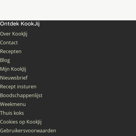
Ontdek KookJij
Over KookJij
Contact
Recepten
Blog
Mijn KookJij
Nieuwsbrief
Recept insturen
Boodschappenlijst
Weekmenu
Thuis koks
Cookies op KookJij
Gebruikersvoorwaarden