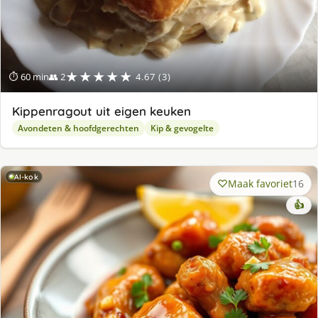
★★★★★
⏱ 60 min
👥 2
4.67 (3)
Kippenragout uit eigen keuken
Avondeten & hoofdgerechten
Kip & gevogelte
AI-kok
Maak favoriet
16
👍