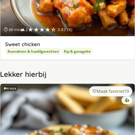
★★★★☆
⏱ 60 min
👥 2
3.83 (6)
Sweet chicken
Avondeten & hoofdgerechten
Kip & gevogelte
Lekker hierbij
AI-kok
Maak favoriet
19
👍