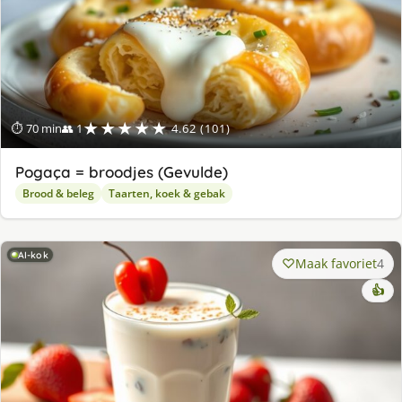
★★★★★
⏱ 70 min
👥 1
4.62 (101)
Pogaça = broodjes (Gevulde)
Brood & beleg
Taarten, koek & gebak
AI-kok
Maak favoriet
4
👍