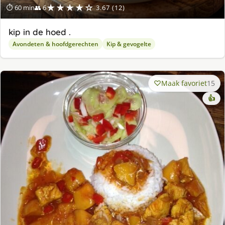
★★★★☆
⏱ 60 min
👥 6
3.67 (12)
kip in de hoed .
Avondeten & hoofdgerechten
Kip & gevogelte
Maak favoriet
15
👍