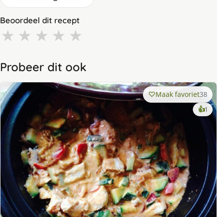
Beoordeel dit recept
★
★
★
★
★
Probeer dit ook
Maak favoriet
38
ke
👍
1
lek
ge