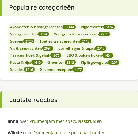
Populaire categorieën
Avondeten & hoofdgerechten
Bijgerechten
12144
3824
Vleesgerechten
Voorgerechten & amuses
3024
2759
Soepen
Toetjes & nagerechten
2120
2115
Vis & zeevruchten
Borrelhapjes & tapas
2094
2015
Taarten, koek & gebak
BBQ & buiten koken
1975
1434
Pasta & rijst
Groenten
Kip & gevogelte
1419
1312
1297
Salades
Gezonde recepten
1216
1177
Laatste reacties
anna
over
Pruimenjam met speculaaskruiden
Wilmie
over
Pruimenjam met speculaaskruiden