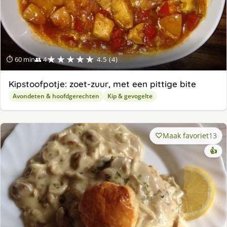
★★★★★
⏱ 60 min
👥 4
4.5 (4)
Kipstoofpotje: zoet-zuur, met een pittige bite
Avondeten & hoofdgerechten
Kip & gevogelte
Maak favoriet
13
👍