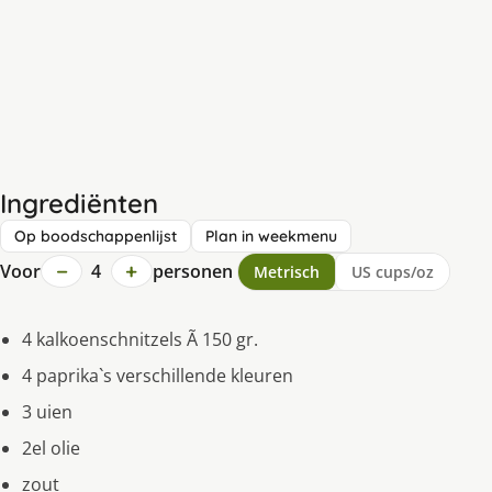
Ingrediënten
Op boodschappenlijst
Plan in weekmenu
−
+
Voor
4
personen
Metrisch
US cups/oz
4 kalkoenschnitzels Ã 150 gr.
4 paprika`s verschillende kleuren
3 uien
2el olie
zout