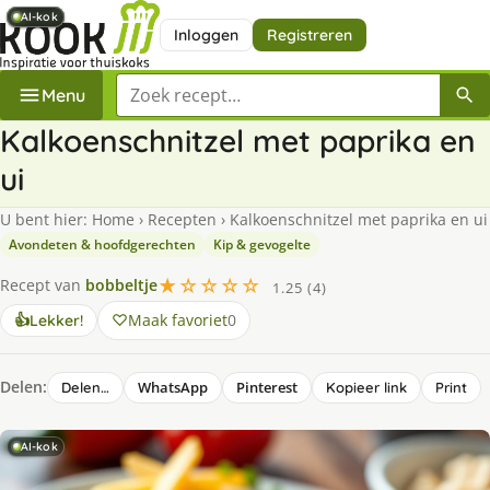
AI-kok
AI-kok
AI-kok
AI-kok
Inloggen
Registreren
Zoek een recept
Menu
Kalkoenschnitzel met paprika en
ui
U bent hier:
Home
›
Recepten
›
Kalkoenschnitzel met paprika en ui
Avondeten & hoofdgerechten
Kip & gevogelte
★☆☆☆☆
Recept van
bobbeltje
1.25 (4)
Maak favoriet
0
👍
Lekker!
Delen:
WhatsApp
Pinterest
Delen…
Kopieer link
Print
AI-kok