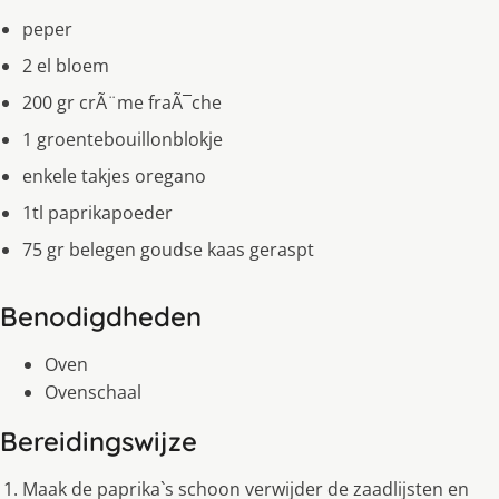
peper
2 el bloem
200 gr crÃ¨me fraÃ¯che
1 groentebouillonblokje
enkele takjes oregano
1tl paprikapoeder
75 gr belegen goudse kaas geraspt
Benodigdheden
Oven
Ovenschaal
Bereidingswijze
Maak de paprika`s schoon verwijder de zaadlijsten en