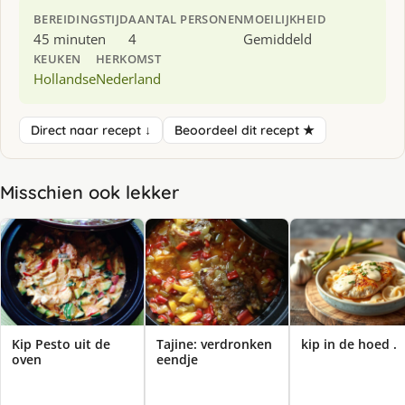
BEREIDINGSTIJD
AANTAL PERSONEN
MOEILIJKHEID
45 minuten
4
Gemiddeld
KEUKEN
HERKOMST
Hollandse
Nederland
Direct naar recept ↓
Beoordeel dit recept ★
Misschien ook lekker
Kip Pesto uit de
Tajine: verdronken
kip in de hoed .
oven
eendje