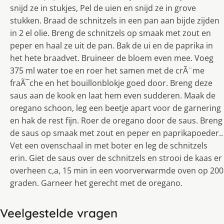
snijd ze in stukjes, Pel de uien en snijd ze in grove
stukken. Braad de schnitzels in een pan aan bijde zijden
in 2 el olie. Breng de schnitzels op smaak met zout en
peper en haal ze uit de pan. Bak de ui en de paprika in
het hete braadvet. Bruineer de bloem even mee. Voeg
375 ml water toe en roer het samen met de crÃ¨me
fraÃ¯che en het bouillonblokje goed door. Breng deze
saus aan de kook en laat hem even sudderen. Maak de
oregano schoon, leg een beetje apart voor de garnering
en hak de rest fijn. Roer de oregano door de saus. Breng
de saus op smaak met zout en peper en paprikapoeder..
Vet een ovenschaal in met boter en leg de schnitzels
erin. Giet de saus over de schnitzels en strooi de kaas er
overheen c,a, 15 min in een voorverwarmde oven op 200
graden. Garneer het gerecht met de oregano.
Veelgestelde vragen