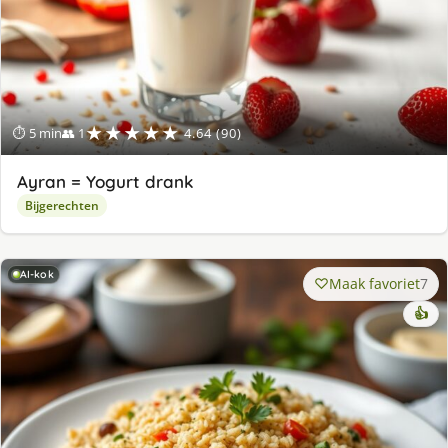
★★★★★
⏱ 5 min
👥 1
4.64 (90)
Ayran = Yogurt drank
Bijgerechten
AI-kok
Maak favoriet
7
👍