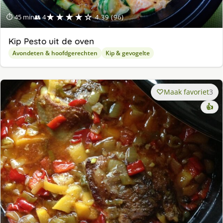
★★★★☆
⏱ 45 min
👥 4
4.39 (96)
Kip Pesto uit de oven
Avondeten & hoofdgerechten
Kip & gevogelte
Maak favoriet
3
👍