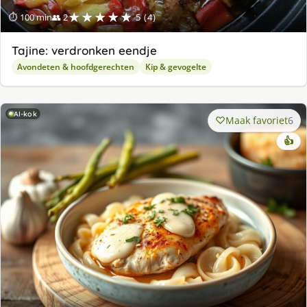
★★★★★
⏱ 100 min
👥 2
5 (4)
Tajine: verdronken eendje
Avondeten & hoofdgerechten
Kip & gevogelte
AI-kok
Maak favoriet
6
👍