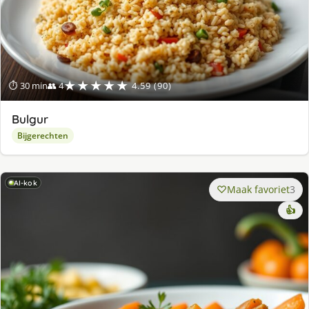
★★★★★
⏱ 30 min
👥 4
4.59 (90)
Bulgur
Bijgerechten
AI-kok
Maak favoriet
3
👍