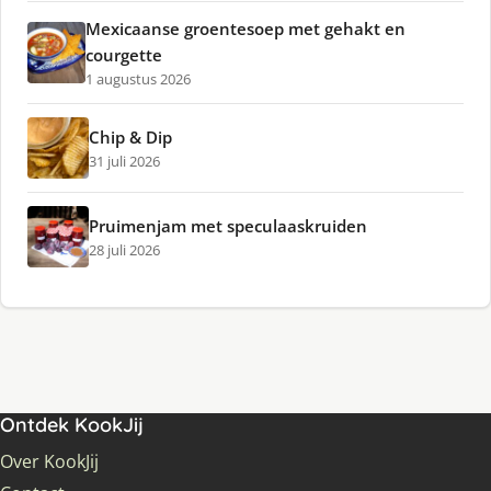
Mexicaanse groentesoep met gehakt en
courgette
1 augustus 2026
Chip & Dip
31 juli 2026
Pruimenjam met speculaaskruiden
28 juli 2026
Ontdek KookJij
Over KookJij