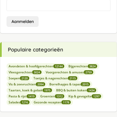
Aanmelden
Populaire categorieën
Avondeten & hoofdgerechten
Bijgerechten
12144
3824
Vleesgerechten
Voorgerechten & amuses
3024
2759
Soepen
Toetjes & nagerechten
2120
2115
Vis & zeevruchten
Borrelhapjes & tapas
2094
2015
Taarten, koek & gebak
BBQ & buiten koken
1975
1434
Pasta & rijst
Groenten
Kip & gevogelte
1419
1312
1297
Salades
Gezonde recepten
1216
1178