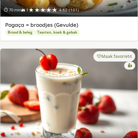
★★★★★
⏱ 70 min
👥 1
4.62 (101)
Pogaça = broodjes (Gevulde)
Brood & beleg
Taarten, koek & gebak
Maak favoriet
4
👍