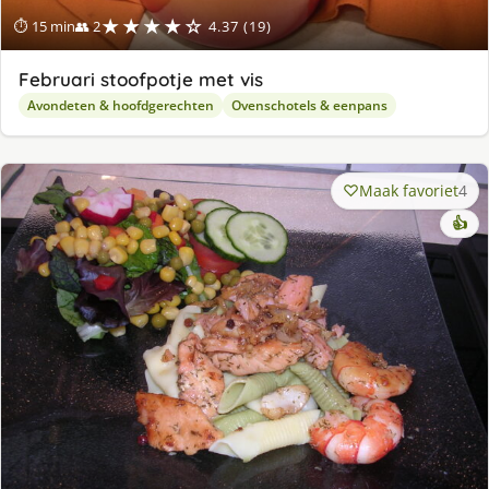
★★★★☆
⏱ 15 min
👥 2
4.37 (19)
Februari stoofpotje met vis
Avondeten & hoofdgerechten
Ovenschotels & eenpans
Maak favoriet
4
👍