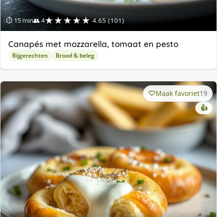
★★★★★
⏱ 15 min
👥 4
4.65 (101)
Canapés met mozzarella, tomaat en pesto
Bijgerechten
Brood & beleg
Maak favoriet
19
👍