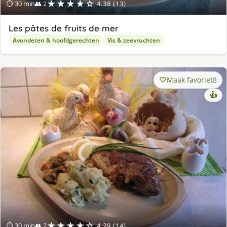
★★★★☆
⏱ 30 min
👥 2
4.38 (13)
Les pâtes de fruits de mer
Avondeten & hoofdgerechten
Vis & zeevruchten
Maak favoriet
8
👍
★★★★☆
⏱ 30 min
👥 2
4.29 (14)