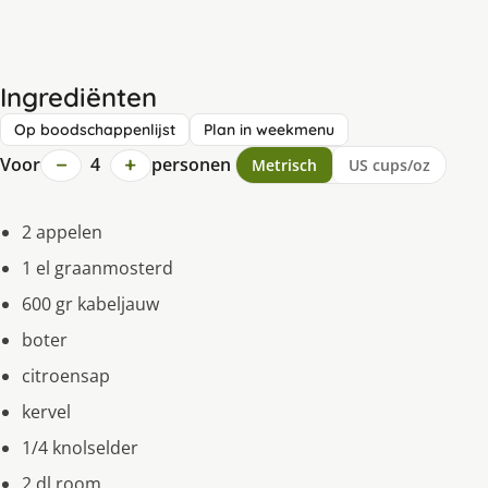
Ingrediënten
Op boodschappenlijst
Plan in weekmenu
−
+
Voor
4
personen
Metrisch
US cups/oz
2 appelen
1 el graanmosterd
600 gr kabeljauw
boter
citroensap
kervel
1/4 knolselder
2 dl room