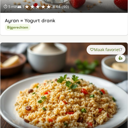
★★★★★
⏱ 5 min
👥 1
4.64 (90)
Ayran = Yogurt drank
Bijgerechten
Maak favoriet
7
👍