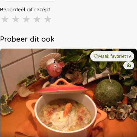
Beoordeel dit recept
★
★
★
★
★
Probeer dit ook
Maak favoriet
19
👍