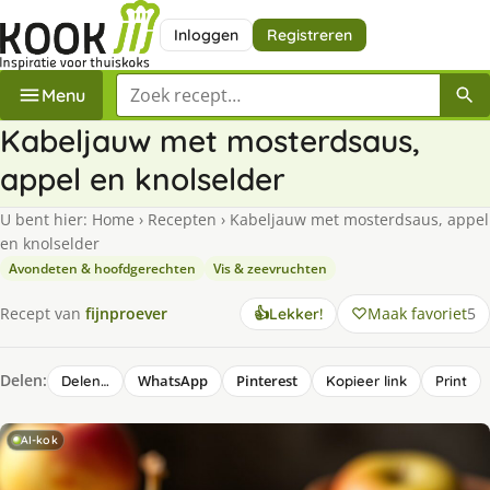
Inloggen
Registreren
Zoek een recept
Menu
Kabeljauw met mosterdsaus,
appel en knolselder
U bent hier:
Home
›
Recepten
›
Kabeljauw met mosterdsaus, appel
en knolselder
Avondeten & hoofdgerechten
Vis & zeevruchten
Maak favoriet
5
Recept van
fijnproever
👍
Lekker!
Delen:
WhatsApp
Pinterest
Delen…
Kopieer link
Print
AI-kok