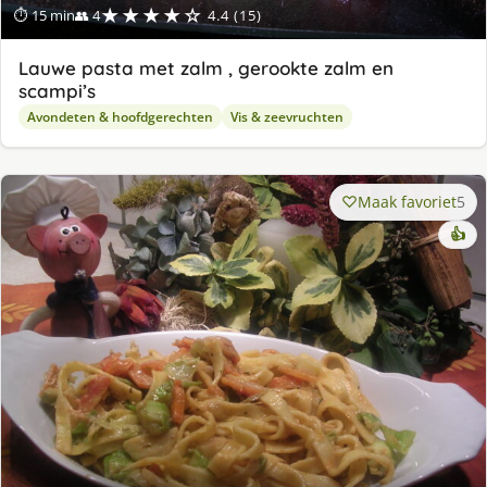
★★★★☆
⏱ 15 min
👥 4
4.4 (15)
Lauwe pasta met zalm , gerookte zalm en
scampi’s
Avondeten & hoofdgerechten
Vis & zeevruchten
Maak favoriet
5
👍