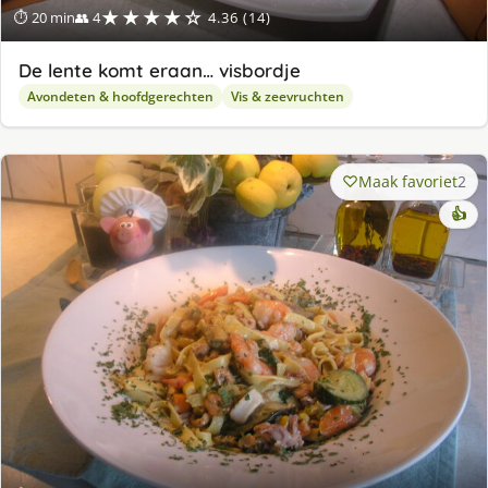
★★★★☆
⏱ 20 min
👥 4
4.36 (14)
De lente komt eraan… visbordje
Avondeten & hoofdgerechten
Vis & zeevruchten
Maak favoriet
2
👍