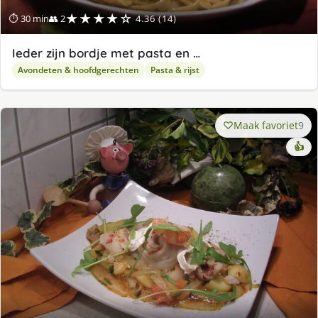
★★★★☆
⏱ 30 min
👥 2
4.36 (14)
Ieder zijn bordje met pasta en …
Avondeten & hoofdgerechten
Pasta & rijst
Maak favoriet
9
👍