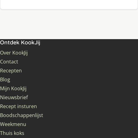
Ontdek KookJij
Over KookJij
Contact
Recepten
Blog
Mijn KookJij
Nieuwsbrief
Recept insturen
Boodschappenlijst
Weekmenu
Thuis koks