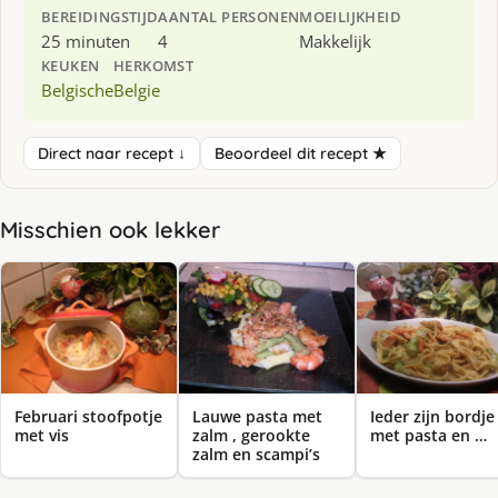
BEREIDINGSTIJD
AANTAL PERSONEN
MOEILIJKHEID
25 minuten
4
Makkelijk
KEUKEN
HERKOMST
Belgische
Belgie
Direct naar recept ↓
Beoordeel dit recept ★
Misschien ook lekker
Februari stoofpotje
Lauwe pasta met
Ieder zijn bordje
met vis
zalm , gerookte
met pasta en …
zalm en scampi’s