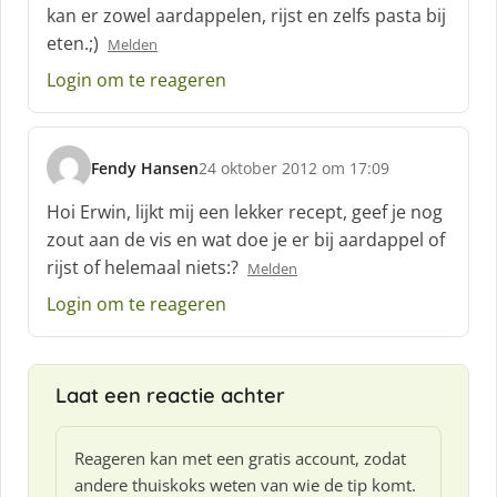
h
kan er zowel aardappelen, rijst en zelfs pasta bij
r
eten.;)
Melden
e
e
Login om te reageren
f
:
Fendy Hansen
24 oktober 2012 om 17:09
s
c
Hoi Erwin, lijkt mij een lekker recept, geef je nog
h
zout aan de vis en wat doe je er bij aardappel of
r
rijst of helemaal niets:?
Melden
e
e
Login om te reageren
f
:
Laat een reactie achter
Reageren kan met een gratis account, zodat
andere thuiskoks weten van wie de tip komt.