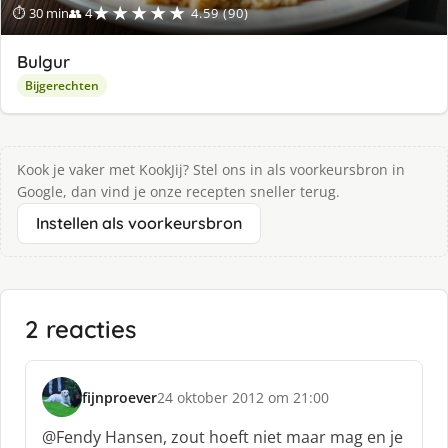
★★★★★
⏱ 30 min
👥 4
4.59 (90)
Bulgur
Bijgerechten
Kook je vaker met KookJij? Stel ons in als voorkeursbron in
Google, dan vind je onze recepten sneller terug.
Instellen als voorkeursbron
2 reacties
fijnproever
24 oktober 2012 om 21:00
s
c
@Fendy Hansen, zout hoeft niet maar mag en je