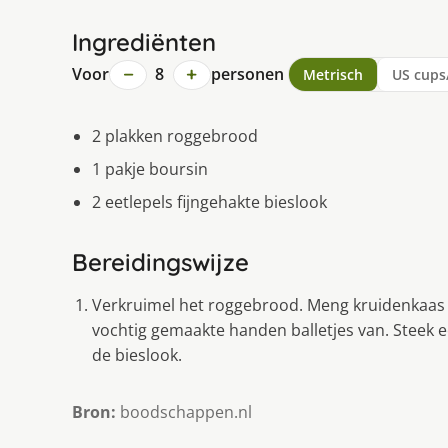
Ingrediënten
−
+
Voor
8
personen
Metrisch
US cups
2 plakken roggebrood
1 pakje boursin
2 eetlepels fijngehakte bieslook
Bereidingswijze
Verkruimel het roggebrood. Meng kruidenkaas 
vochtig gemaakte handen balletjes van. Steek een
de bieslook.
Bron:
boodschappen.nl