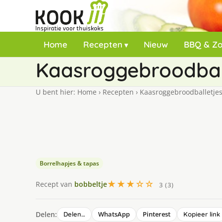
Home
Recepten
Nieuw
BBQ & Z
Kaasroggebroodbal
U bent hier:
Home
›
Recepten
›
Kaasroggebroodballetje
Borrelhapjes & tapas
★★★☆☆
Recept van
bobbeltje
3 (3)
Delen:
WhatsApp
Pinterest
Delen…
Kopieer link