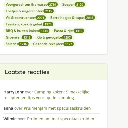
Voorgerechten & amuses
Soepen
2759
2120
Toetjes & nagerechten
2115
Vis & zeevruchten
Borrelhapjes & tapas
2094
2015
Taarten, koek & gebak
1975
BBQ & buiten koken
Pasta & rijst
1434
1419
Groenten
Kip & gevogelte
1312
1297
Salades
Gezonde recepten
1216
1177
Laatste reacties
HarryLohr
over
Camping koken: 5 makkelijke
recepten en tips voor op de camping
anna
over
Pruimenjam met speculaaskruiden
Wilmie
over
Pruimenjam met speculaaskruiden