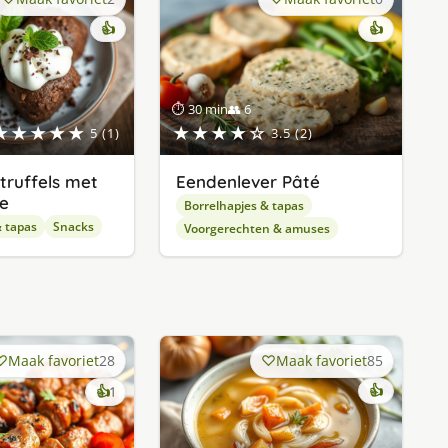
👍
👍
⏱ 30 min
👥 6
★★★★★
★★★★☆
5 (1)
3.5 (2)
truffels met
Eendenlever Pâté
e
Borrelhapjes & tapas
& tapas
Snacks
Voorgerechten & amuses
Maak favoriet
28
Maak favoriet
85
keer
👍
👍
1
lekker
gevonden