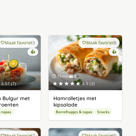
Maak favoriet
3
Maak favoriet
8
👍
👍
⏱ 15 min
👥 8
★★★★★
3.57 (7)
4.5 (2)
n Bulgur met
Hamrolletjes met
roenten
kipsalade
& tapas
Borrelhapjes & tapas
Snacks
Maak favoriet
2
Maak favoriet
0