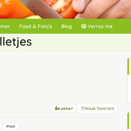
omer
Food & Foto’s
Blog
🎲 Verras me
letjes
s
Maak favoriet
4
👍
Lekker!
Print