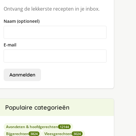
Ontvang de lekkerste recepten in je inbox.
Naam (optioneel)
E-mail
Aanmelden
Populaire categorieën
Avondeten & hoofdgerechten
12144
Bijgerechten
Vleesgerechten
3824
3024