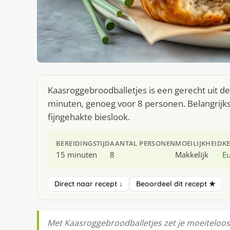
Kaasroggebroodballetjes is een gerecht uit d
minuten, genoeg voor 8 personen. Belangrijks
fijngehakte bieslook.
BEREIDINGSTIJD
AANTAL PERSONEN
MOEILIJKHEID
K
15 minuten
8
Makkelijk
E
Direct naar recept ↓
Beoordeel dit recept ★
Met Kaasroggebroodballetjes zet je moeiteloos 