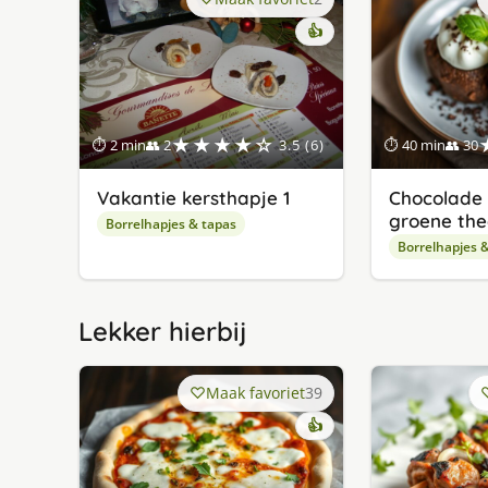
👍
★★★★☆
⏱ 2 min
👥 2
3.5 (6)
⏱ 40 min
👥 30
Vakantie kersthapje 1
Chocolade 
groene the
Borrelhapjes & tapas
Borrelhapjes 
Lekker hierbij
Maak favoriet
39
👍