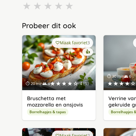
★
★
★
★
★
Probeer dit ook
Maak favoriet
3
👍
⏱ 30 min
👥 6
★★★★☆
★★★★☆
⏱ 20 min
👥 4
4 (5)
Bruschetta met
Verrine va
mozzarella en ansjovis
gekruide g
Borrelhapjes & tapas
Borrelhapjes 
Maak favoriet
2