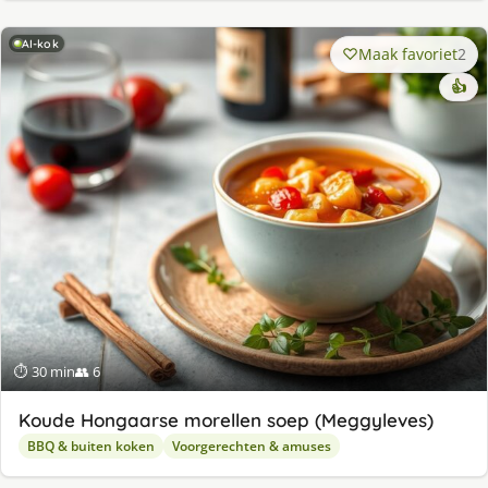
AI-kok
Maak favoriet
2
👍
⏱ 30 min
👥 6
Koude Hongaarse morellen soep (Meggyleves)
BBQ & buiten koken
Voorgerechten & amuses