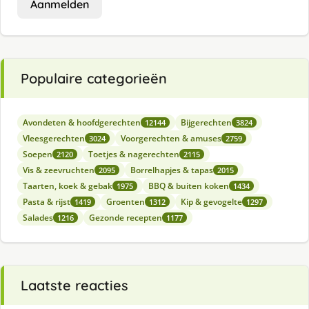
Aanmelden
Populaire categorieën
Avondeten & hoofdgerechten
Bijgerechten
12144
3824
Vleesgerechten
Voorgerechten & amuses
3024
2759
Soepen
Toetjes & nagerechten
2120
2115
Vis & zeevruchten
Borrelhapjes & tapas
2095
2015
Taarten, koek & gebak
BBQ & buiten koken
1975
1434
Pasta & rijst
Groenten
Kip & gevogelte
1419
1312
1297
Salades
Gezonde recepten
1216
1177
Laatste reacties