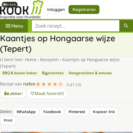
AI-kok
AI-kok
AI-kok
AI-kok
AI-kok
AI-kok
Inloggen
Registreren
Zoek een recept
Menu
Kaantjes op Hongaarse wijze
(Tepert)
U bent hier:
Home
›
Recepten
›
Kaantjes op Hongaarse wijze
(Tepert)
BBQ & buiten koken
Bijgerechten
Voorgerechten & amuses
★★★★☆
Recept van
riafon
3.67 (3)
Maak favoriet
0
👍
Lekker!
Delen:
WhatsApp
Facebook
Pinterest
Kopieer link
Print