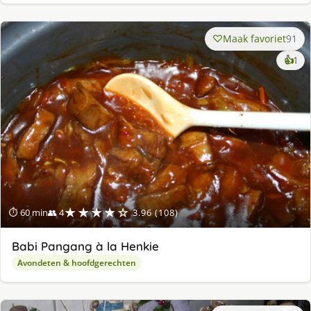
Maak favoriet
91
ke
👍
1
lek
ge
★★★★☆
⏱ 60 min
👥 4
3.96 (108)
Babi Pangang à la Henkie
Avondeten & hoofdgerechten