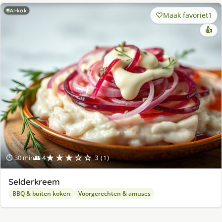
AI-kok
Maak favoriet
1
👍
★★★☆☆
⏱ 30 min
👥 4
3 (1)
Selderkreem
BBQ & buiten koken
Voorgerechten & amuses