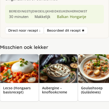
BEREIDINGSTIJD
MOEILIJKHEID
KEUKEN
HERKOMST
30 minuten
Makkelijk
Balkan
Hongarije
Direct naar recept ↓
Beoordeel dit recept ★
Misschien ook lekker
Lecso (Hongaars
Aubergine –
Goulashsoep
basisrecept)
knoflookcreme
(Gulásleves)