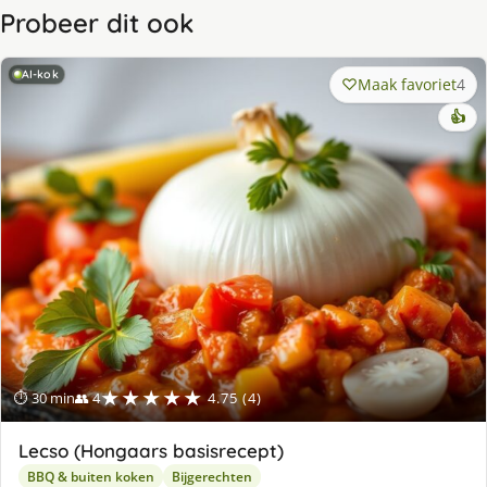
Probeer dit ook
AI-kok
Maak favoriet
4
👍
★★★★★
⏱ 30 min
👥 4
4.75 (4)
Lecso (Hongaars basisrecept)
BBQ & buiten koken
Bijgerechten