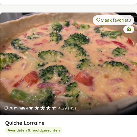
Maak favoriet
3
👍
★★★★☆
⏱ 70 min
👥 4
4.29 (45)
Quiche Lorraine
Avondeten & hoofdgerechten