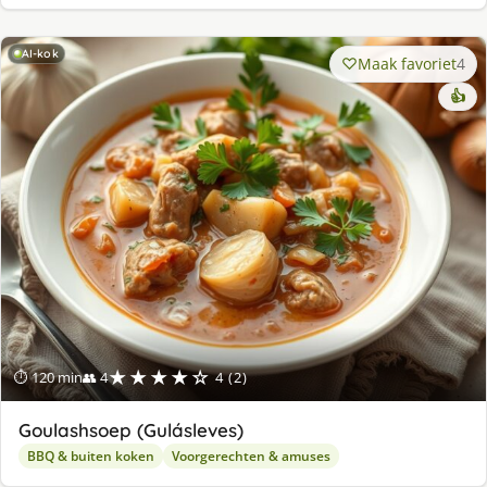
AI-kok
Maak favoriet
4
👍
★★★★☆
⏱ 120 min
👥 4
4 (2)
Goulashsoep (Gulásleves)
BBQ & buiten koken
Voorgerechten & amuses