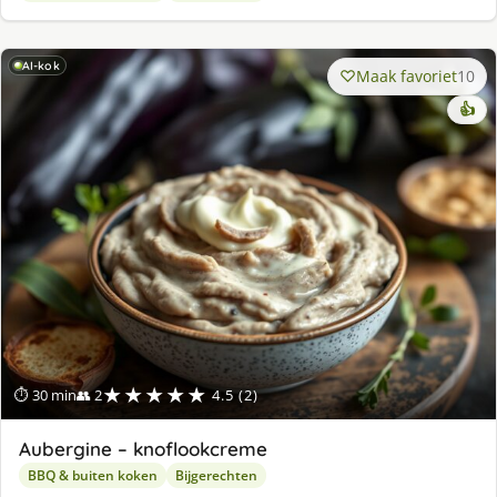
AI-kok
Maak favoriet
10
👍
★★★★★
⏱ 30 min
👥 2
4.5 (2)
Aubergine – knoflookcreme
BBQ & buiten koken
Bijgerechten