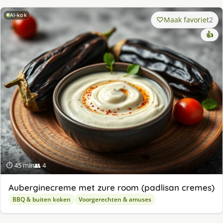
AI-kok
Maak favoriet
2
👍
⏱ 45 min
👥 4
Auberginecreme met zure room (padlisan cremes)
BBQ & buiten koken
Voorgerechten & amuses