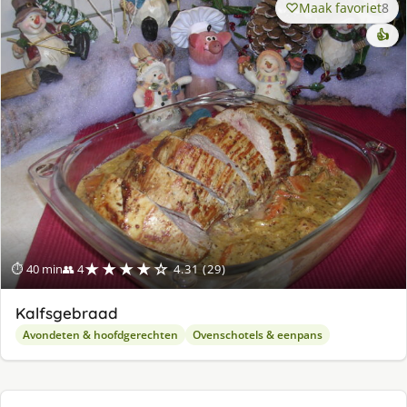
Maak favoriet
8
👍
★★★★☆
⏱ 40 min
👥 4
4.31 (29)
Kalfsgebraad
Avondeten & hoofdgerechten
Ovenschotels & eenpans