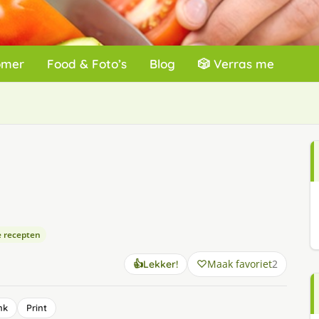
omer
Food & Foto’s
Blog
🎲 Verras me
 recepten
Maak favoriet
2
👍
Lekker!
nk
Print