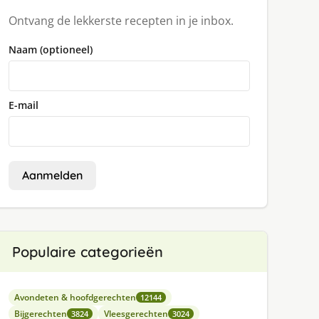
Ontvang de lekkerste recepten in je inbox.
Naam (optioneel)
E-mail
Aanmelden
Populaire categorieën
Avondeten & hoofdgerechten
12144
Bijgerechten
Vleesgerechten
3824
3024