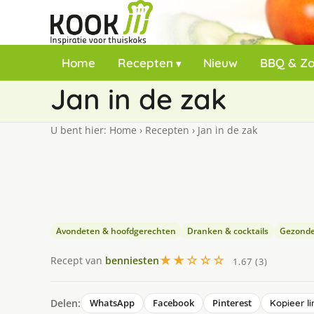
Home
Recepten
Nieuw
BBQ & Z
Jan in de zak
U bent hier:
Home
›
Recepten
›
Jan in de zak
Avondeten & hoofdgerechten
Dranken & cocktails
Gezonde
★★☆☆☆
Recept van
benniesten
1.67 (3)
Delen:
WhatsApp
Facebook
Pinterest
Kopieer li