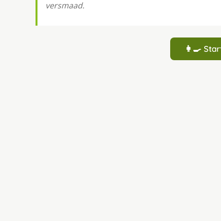
versmaad.
👩‍🍳 St