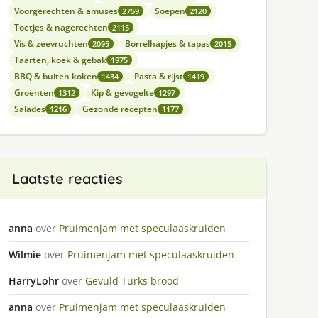
Voorgerechten & amuses
Soepen
2759
2120
Toetjes & nagerechten
2115
Vis & zeevruchten
Borrelhapjes & tapas
2095
2015
Taarten, koek & gebak
1975
BBQ & buiten koken
Pasta & rijst
1434
1419
Groenten
Kip & gevogelte
1312
1297
Salades
Gezonde recepten
1216
1177
Laatste reacties
anna
over
Pruimenjam met speculaaskruiden
Wilmie
over
Pruimenjam met speculaaskruiden
HarryLohr
over
Gevuld Turks brood
anna
over
Pruimenjam met speculaaskruiden