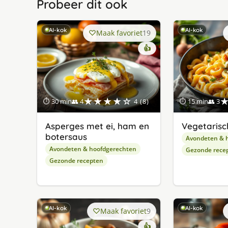
Probeer dit ook
AI-kok
AI-kok
Maak favoriet
19
👍
★★★★☆
⏱ 30 min
👥 4
4 (8)
⏱ 15 min
👥 3
Asperges met ei, ham en
Vegetarisc
botersaus
Avondeten & 
Avondeten & hoofdgerechten
Gezonde rece
Gezonde recepten
AI-kok
AI-kok
Maak favoriet
9
👍