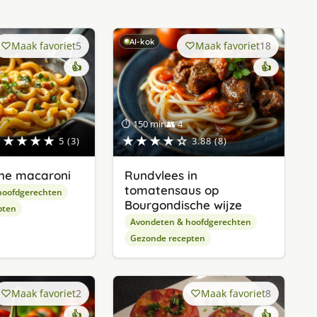
AI-kok
Maak favoriet
5
Maak favoriet
18
👍
👍
⏱ 150 min
👥 4
★★★★★
★★★★☆
5 (3)
3.88 (8)
he macaroni
Rundvlees in
tomatensaus op
hoofdgerechten
Bourgondische wijze
pten
Avondeten & hoofdgerechten
Gezonde recepten
Maak favoriet
2
Maak favoriet
8
👍
👍