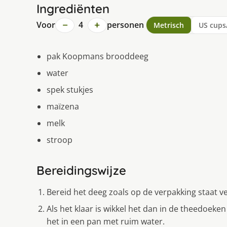
Ingrediënten
−
+
Voor
4
personen
Metrisch
US cups
pak Koopmans brooddeeg
water
spek stukjes
maïzena
melk
stroop
Bereidingswijze
Bereid het deeg zoals op de verpakking staat v
Als het klaar is wikkel het dan in de theedoeke
het in een pan met ruim water.