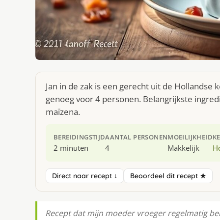
Jan in de zak is een gerecht uit de Hollandse
genoeg voor 4 personen. Belangrijkste ingre
maïzena.
BEREIDINGSTIJD
AANTAL PERSONEN
MOEILIJKHEID
K
2 minuten
4
Makkelijk
H
Direct naar recept ↓
Beoordeel dit recept ★
Recept dat mijn moeder vroeger regelmatig be