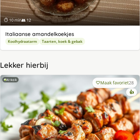
⏱ 10 min
👥 12
Italiaanse amandelkoekjes
Koolhydraatarm
Taarten, koek & gebak
Lekker hierbij
AI-kok
Maak favoriet
28
👍