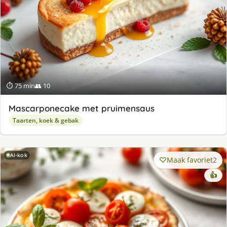
⏱ 75 min
👥 10
Mascarponecake met pruimensaus
Taarten, koek & gebak
AI-kok
Maak favoriet
2
👍