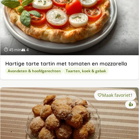
⏱ 45 min
👥 4
Hartige tarte tartin met tomaten en mozzarella
Avondeten & hoofdgerechten
Taarten, koek & gebak
Maak favoriet
1
👍