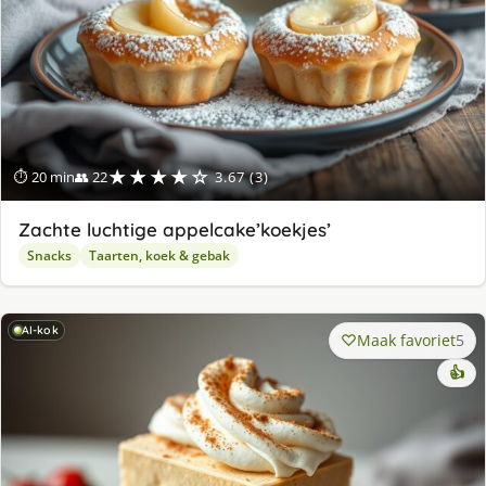
★★★★☆
⏱ 20 min
👥 22
3.67 (3)
Zachte luchtige appelcake’koekjes’
Snacks
Taarten, koek & gebak
AI-kok
Maak favoriet
5
👍