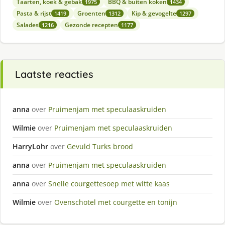
Taarten, koek & gebak
BBQ & buiten koken
1975
1434
Pasta & rijst
Groenten
Kip & gevogelte
1419
1312
1297
Salades
Gezonde recepten
1216
1177
Laatste reacties
anna
over
Pruimenjam met speculaaskruiden
Wilmie
over
Pruimenjam met speculaaskruiden
HarryLohr
over
Gevuld Turks brood
anna
over
Pruimenjam met speculaaskruiden
anna
over
Snelle courgettesoep met witte kaas
Wilmie
over
Ovenschotel met courgette en tonijn