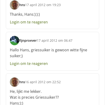
f
hns
17 april 2012 om 19:23
:
s
c
Thanks, Hans:):):)
h
Login om te reageren
r
e
e
f
fijnproever
17 april 2012 om 06:47
:
s
c
Hallo Hans, griessuiker is gewoon witte fijne
h
suiker;)
r
e
Login om te reageren
e
f
:
hns
16 april 2012 om 22:52
s
c
He, lijkt me lekker.
h
Wat is precies Griessuiker??
r
Hans:):)
e