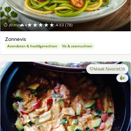
★★★★★
⏱ 30 min
👥 4
4.63 (78)
Zonnevis
Avondeten & hoofdgerechten
Vis & zeevruchten
Maak favoriet
38
ke
👍
1
lek
ge