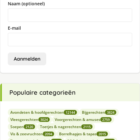
Naam (optioneel)
E-mail
Aanmelden
Populaire categorieën
Avondeten & hoofdgerechten
Bijgerechten
12144
3824
Vleesgerechten
Voorgerechten & amuses
3024
2759
Soepen
Toetjes & nagerechten
2120
2115
Vis & zeevruchten
Borrelhapjes & tapas
2094
2015