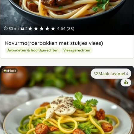
★★★★★
⏱ 30 min
👥 2
4.64 (83)
Kavurma(roerbakken met stukjes vlees)
Avondeten & hoofdgerechten
Vleesgerechten
AI-kok
Maak favoriet
4
👍