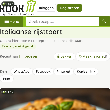
AI-kok
AI-kok
AI-kok
AI-kok
AI-kok
AI-kok
Inloggen
Registreren
Zoek een recept
Menu
Italiaanse rijsttaart
U bent hier:
Home
›
Recepten
›
Italiaanse rijsttaart
Taarten, koek & gebak
Maak favoriet
8
Recept van
fijnproever
👍
Lekker!
Delen:
WhatsApp
Facebook
Pinterest
Kopieer link
Print
AI-kok