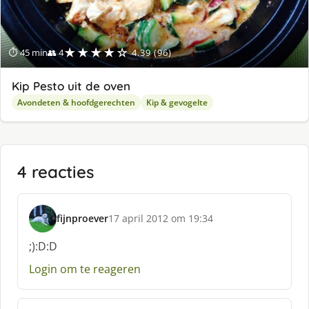
★★★★☆
⏱ 45 min
👥 4
4.39 (96)
Kip Pesto uit de oven
Avondeten & hoofdgerechten
Kip & gevogelte
4 reacties
fijnproever
17 april 2012 om 19:34
s
c
;):D:D
h
Login om te reageren
r
e
e