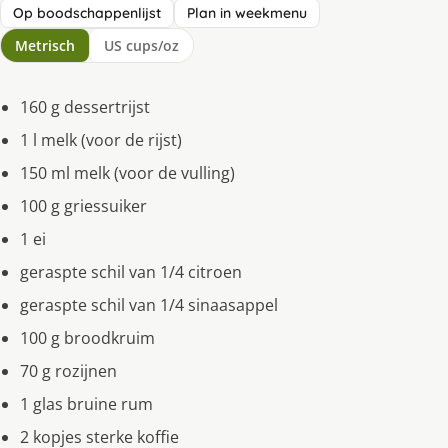
Op boodschappenlijst
Plan in weekmenu
Metrisch
US cups/oz
160 g dessertrijst
1 l melk (voor de rijst)
150 ml melk (voor de vulling)
100 g griessuiker
1 ei
geraspte schil van 1/4 citroen
geraspte schil van 1/4 sinaasappel
100 g broodkruim
70 g rozijnen
1 glas bruine rum
2 kopjes sterke koffie