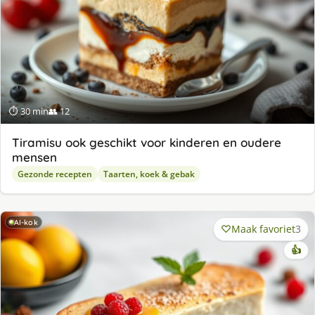
⏱ 30 min
👥 12
Tiramisu ook geschikt voor kinderen en oudere
mensen
Gezonde recepten
Taarten, koek & gebak
AI-kok
Maak favoriet
3
👍