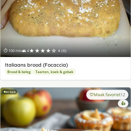
★★★★☆
⏱ 100 min
👥 4
4 (6)
Italiaans brood (Focaccia)
Brood & beleg
Taarten, koek & gebak
AI-kok
Maak favoriet
12
👍