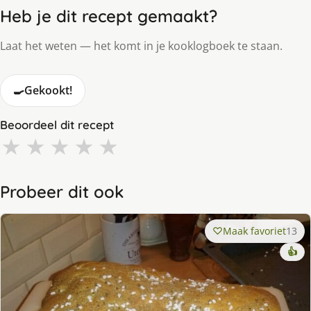
Heb je dit recept gemaakt?
Laat het weten — het komt in je kooklogboek te staan.
🍳
Gekookt!
Beoordeel dit recept
★
★
★
★
★
Probeer dit ook
Maak favoriet
13
👍