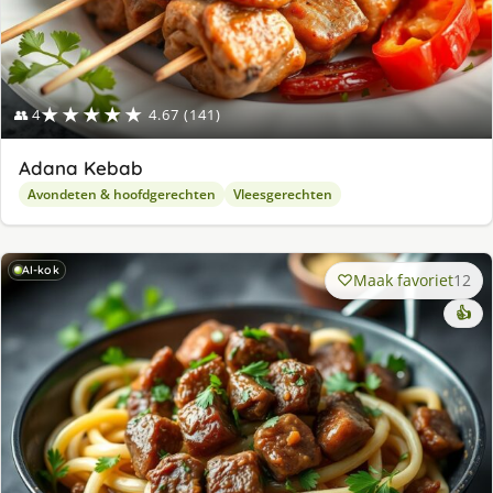
★★★★★
👥 4
4.67 (141)
Adana Kebab
Avondeten & hoofdgerechten
Vleesgerechten
AI-kok
Maak favoriet
12
👍