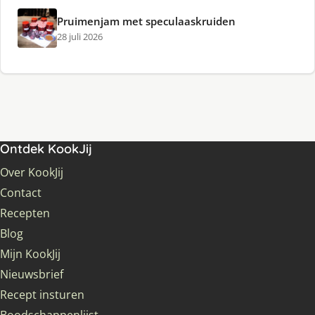
Pruimenjam met speculaaskruiden
28 juli 2026
Ontdek KookJij
Over KookJij
Contact
Recepten
Blog
Mijn KookJij
Nieuwsbrief
Recept insturen
Boodschappenlijst