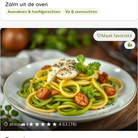
Zalm uit de oven
Avondeten & hoofdgerechten
Vis & zeevruchten
Maak favoriet
4
👍
★★★★★
⏱ 30 min
👥 4
4.63 (78)