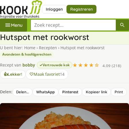
Inloggen
Registreren
Zoek een recept
Menu
Hutspot met rookworst
U bent hier:
Home
›
Recepten
›
Hutspot met rookworst
Avondeten & hoofdgerechten
★★★★☆
Recept van
bobby
Vertrouwde kok
4.09 (218)
Maak favoriet
14
👍
Lekker!
Delen:
WhatsApp
Pinterest
Delen…
Kopieer link
Print