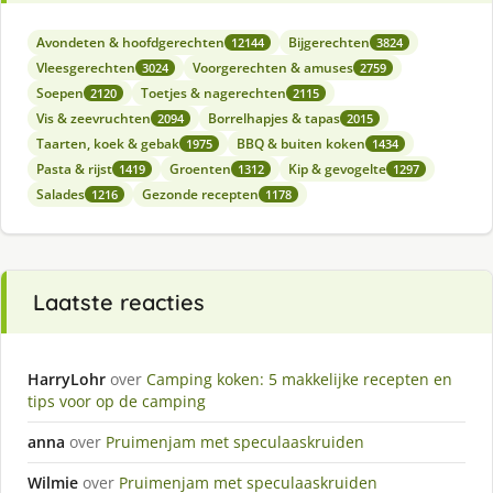
Avondeten & hoofdgerechten
Bijgerechten
12144
3824
Vleesgerechten
Voorgerechten & amuses
3024
2759
Soepen
Toetjes & nagerechten
2120
2115
Vis & zeevruchten
Borrelhapjes & tapas
2094
2015
Taarten, koek & gebak
BBQ & buiten koken
1975
1434
Pasta & rijst
Groenten
Kip & gevogelte
1419
1312
1297
Salades
Gezonde recepten
1216
1178
Laatste reacties
HarryLohr
over
Camping koken: 5 makkelijke recepten en
tips voor op de camping
anna
over
Pruimenjam met speculaaskruiden
Wilmie
over
Pruimenjam met speculaaskruiden