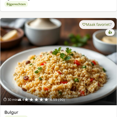
Bijgerechten
Maak favoriet
7
👍
★★★★★
⏱ 30 min
👥 4
4.59 (90)
Bulgur