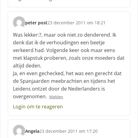
e
e
f
peter post
23 december 2011 om 18:21
:
s
c
Was lekker:?, maar ook niet zo denderend. Ik
h
denk dat ik de verhoudingen een beetje
r
verkeerd had. Volgende keer ook maar eens
e
met klapstuk proberen, zoals onze moeders dat
e
f
altijd deden.
:
Ja, en even gechecked, het was een gerecht dat
de Spanjaarden meebrachten en tijdens het
Leidens ontzet door de Nederlanders is
overgenomen.
Melden
Login om te reageren
Angela
23 december 2011 om 17:20
s