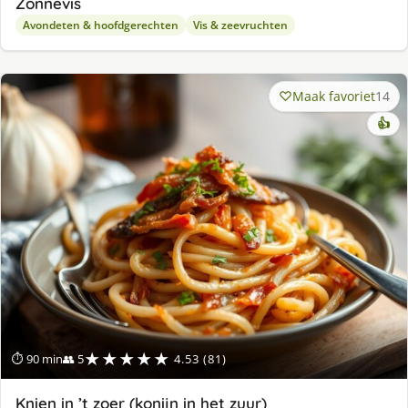
Zonnevis
Avondeten & hoofdgerechten
Vis & zeevruchten
Maak favoriet
14
👍
★★★★★
⏱ 90 min
👥 5
4.53 (81)
Knien in ’t zoer (konijn in het zuur)