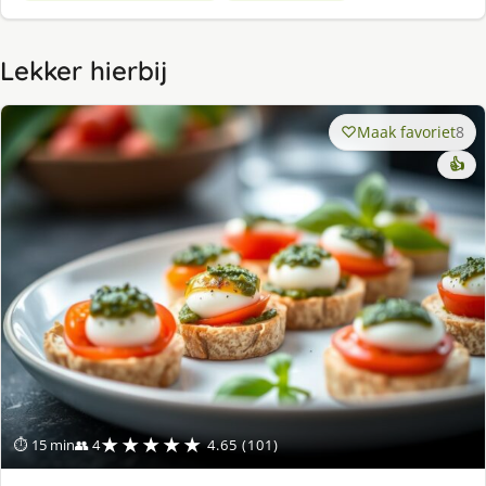
Lekker hierbij
Maak favoriet
8
👍
★★★★★
⏱ 15 min
👥 4
4.65 (101)