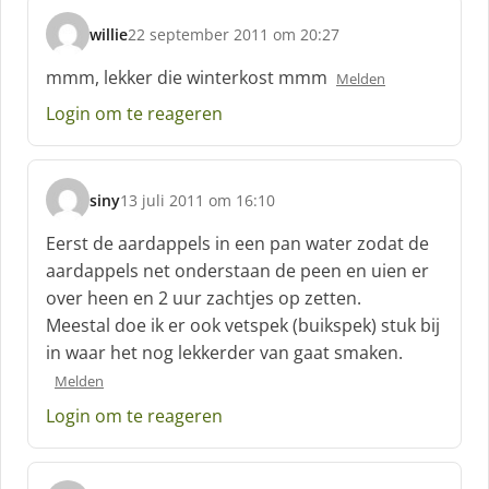
willie
22 september 2011 om 20:27
s
c
mmm, lekker die winterkost mmm
Melden
h
Login om te reageren
r
e
e
f
siny
13 juli 2011 om 16:10
:
s
c
Eerst de aardappels in een pan water zodat de
h
aardappels net onderstaan de peen en uien er
r
over heen en 2 uur zachtjes op zetten.
e
Meestal doe ik er ook vetspek (buikspek) stuk bij
e
f
in waar het nog lekkerder van gaat smaken.
:
Melden
Login om te reageren