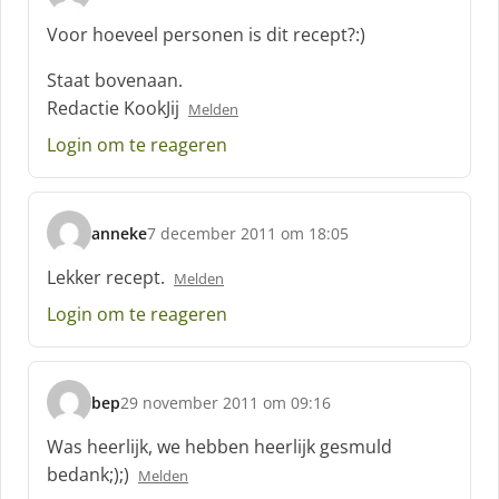
s
c
Voor hoeveel personen is dit recept?:)
h
r
Staat bovenaan.
e
Redactie KookJij
Melden
e
f
Login om te reageren
:
anneke
7 december 2011 om 18:05
s
c
Lekker recept.
Melden
h
Login om te reageren
r
e
e
f
bep
29 november 2011 om 09:16
:
s
c
Was heerlijk, we hebben heerlijk gesmuld
h
bedank;);)
Melden
r