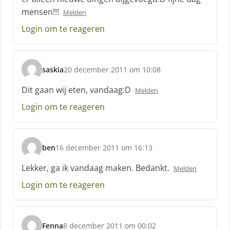
:
mensen!!!
Melden
Login om te reageren
saskia
20 december 2011 om 10:08
s
c
Dit gaan wij eten, vandaag:D
Melden
h
Login om te reageren
r
e
e
f
ben
16 december 2011 om 16:13
:
s
c
Lekker, ga ik vandaag maken. Bedankt.
Melden
h
Login om te reageren
r
e
e
f
Fenna
8 december 2011 om 00:02
: