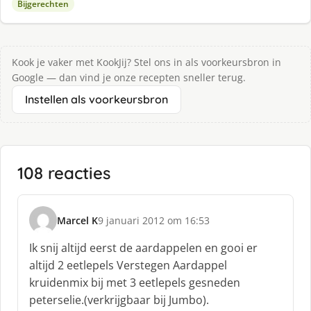
Bijgerechten
Kook je vaker met KookJij? Stel ons in als voorkeursbron in
Google — dan vind je onze recepten sneller terug.
Instellen als voorkeursbron
108 reacties
Marcel K
9 januari 2012 om 16:53
s
c
Ik snij altijd eerst de aardappelen en gooi er
h
altijd 2 eetlepels Verstegen Aardappel
r
kruidenmix bij met 3 eetlepels gesneden
e
peterselie.(verkrijgbaar bij Jumbo).
e