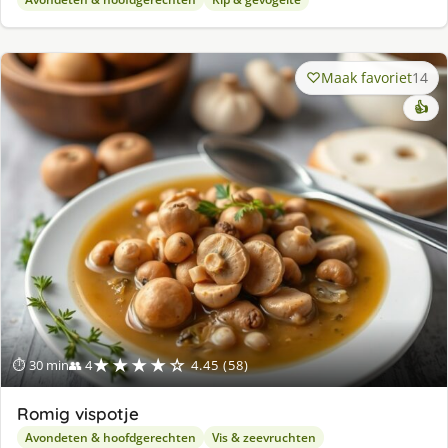
Maak favoriet
14
👍
★★★★☆
⏱ 30 min
👥 4
4.45 (58)
Romig vispotje
Avondeten & hoofdgerechten
Vis & zeevruchten