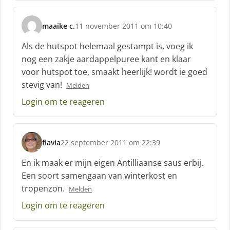
f
:
maaike c.
11 november 2011 om 10:40
s
c
Als de hutspot helemaal gestampt is, voeg ik
h
nog een zakje aardappelpuree kant en klaar
r
voor hutspot toe, smaakt heerlijk! wordt ie goed
e
stevig van!
e
Melden
f
Login om te reageren
:
flavia
22 september 2011 om 22:39
s
c
En ik maak er mijn eigen Antilliaanse saus erbij.
h
Een soort samengaan van winterkost en
r
tropenzon.
Melden
e
e
Login om te reageren
f
: