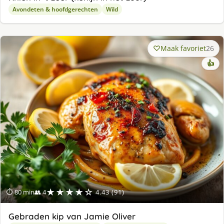
Avondeten & hoofdgerechten
Wild
Maak favoriet
26
👍
★★★★☆
⏱ 80 min
👥 4
4.43 (91)
Gebraden kip van Jamie Oliver