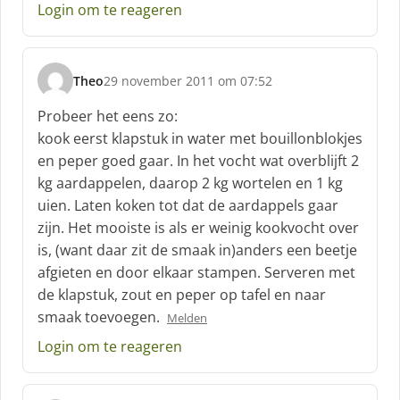
e
Login om te reageren
e
f
:
Theo
29 november 2011 om 07:52
s
c
Probeer het eens zo:
h
kook eerst klapstuk in water met bouillonblokjes
r
en peper goed gaar. In het vocht wat overblijft 2
e
kg aardappelen, daarop 2 kg wortelen en 1 kg
e
f
uien. Laten koken tot dat de aardappels gaar
:
zijn. Het mooiste is als er weinig kookvocht over
is, (want daar zit de smaak in)anders een beetje
afgieten en door elkaar stampen. Serveren met
de klapstuk, zout en peper op tafel en naar
smaak toevoegen.
Melden
Login om te reageren