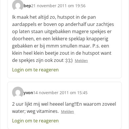
bep
21 november 2011 om 19:56
s
c
Ik maak het altijd zo, hutspot in de pan
h
aardappels er boven op anderhalf uur zachtjes
r
op laten staan uitgebakken magere spekjes er
e
doorheen, en een lekkere speklap knapperig
e
f
gebakken er bij mmm smullen maar. P.s. een
:
klein heel klein beetje zout in de hutspot want
de spekjes zijn ook zout :):);)
Melden
Login om te reageren
yvon
14 november 2011 om 15:45
s
c
2 uur lijkt mij wel heeeel lang!!En waarom zoveel
h
water; weg vitamines.
Melden
r
e
Login om te reageren
e