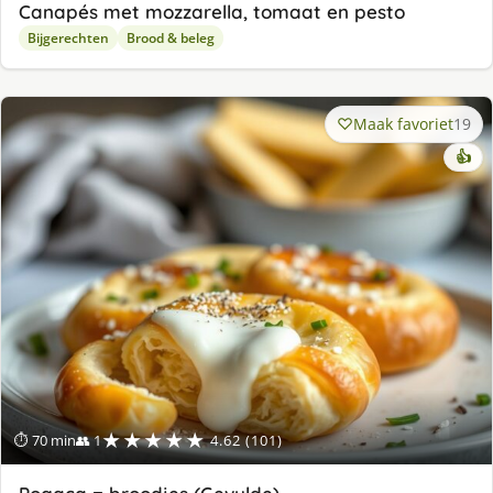
Canapés met mozzarella, tomaat en pesto
Bijgerechten
Brood & beleg
Maak favoriet
19
👍
★★★★★
⏱ 70 min
👥 1
4.62 (101)