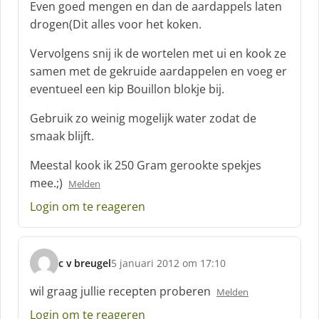
f
Even goed mengen en dan de aardappels laten
:
drogen(Dit alles voor het koken.
Vervolgens snij ik de wortelen met ui en kook ze
samen met de gekruide aardappelen en voeg er
eventueel een kip Bouillon blokje bij.
Gebruik zo weinig mogelijk water zodat de
smaak blijft.
Meestal kook ik 250 Gram gerookte spekjes
mee.;)
Melden
Login om te reageren
c v breugel
5 januari 2012 om 17:10
s
c
wil graag jullie recepten proberen
Melden
h
Login om te reageren
r