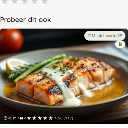
★
★
★
★
★
Probeer dit ook
Maak favoriet
25
👍
★★★★★
⏱ 40 min
👥 4
4.56 (117)