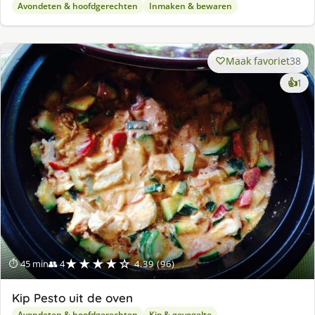
Avondeten & hoofdgerechten
Inmaken & bewaren
Maak favoriet
38
ke
👍
1
lek
ge
★★★★☆
⏱ 45 min
👥 4
4.39 (96)
Kip Pesto uit de oven
Avondeten & hoofdgerechten
Kip & gevogelte