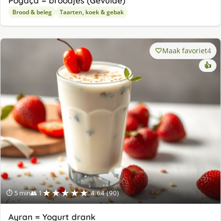
Pogaça = broodjes (Gevulde)
Brood & beleg
Taarten, koek & gebak
Maak favoriet
4
👍
★★★★★
⏱ 5 min
👥 1
4.64 (90)
Ayran = Yogurt drank