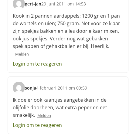
gert-jan
29 juni 2011 om 14:53
s
c
Kook in 2 pannen aardappels; 1200 gr en 1 pan
h
de wortels en uien; 750 gram. Net voor ze klaar
r
zijn spekjes bakken en alles door elkaar mixen,
e
ook jus spekjes. Verder nog wat gebakken
e
f
speklappen of gehaktballen er bij. Heerlijk.
:
Melden
Login om te reageren
sonja
4 februari 2011 om 09:59
s
c
Ik doe er ook kaantjes aangebakken in de
h
olijfolie doorheen, wat extra peper en eet
r
smakelijk.
Melden
e
e
Login om te reageren
f
: