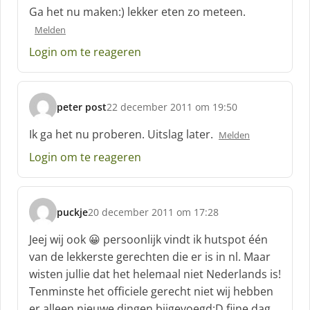
c
Ga het nu maken:) lekker eten zo meteen.
h
Melden
r
e
Login om te reageren
e
f
:
peter post
22 december 2011 om 19:50
s
c
Ik ga het nu proberen. Uitslag later.
Melden
h
Login om te reageren
r
e
e
f
puckje
20 december 2011 om 17:28
:
s
c
Jeej wij ook 😀 persoonlijk vindt ik hutspot één
h
van de lekkerste gerechten die er is in nl. Maar
r
wisten jullie dat het helemaal niet Nederlands is!
e
Tenminste het officiele gerecht niet wij hebben
e
f
er alleen nieuwe dingen bijgevoegd:D fijne dag