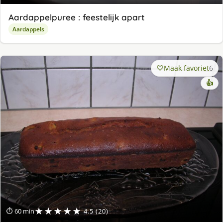
Aardappelpuree : feestelijk apart
Aardappels
Maak favoriet
6
👍
★★★★★
⏱ 60 min
4.5 (20)