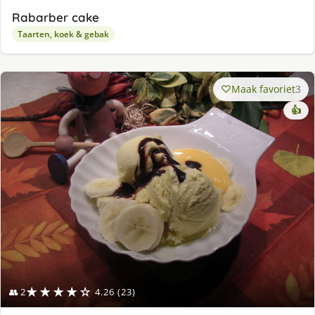
Rabarber cake
Taarten, koek & gebak
Maak favoriet
3
👍
★★★★☆
👥 2
4.26 (23)