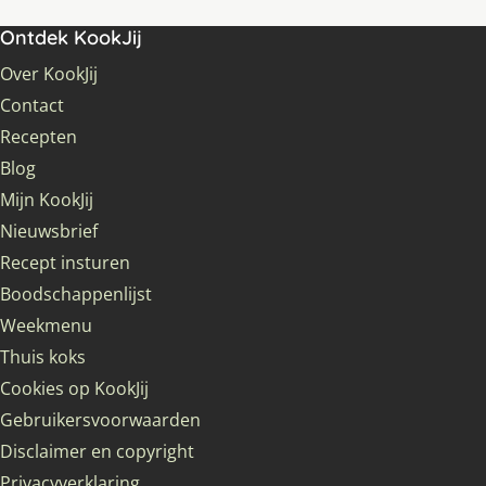
Ontdek KookJij
Over KookJij
Contact
Recepten
Blog
Mijn KookJij
Nieuwsbrief
Recept insturen
Boodschappenlijst
Weekmenu
Thuis koks
Cookies op KookJij
Gebruikersvoorwaarden
Disclaimer en copyright
Privacyverklaring