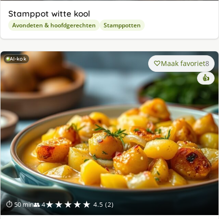
Stamppot witte kool
Avondeten & hoofdgerechten
Stamppotten
AI-kok
Maak favoriet
8
👍
★★★★★
⏱ 50 min
👥 4
4.5 (2)