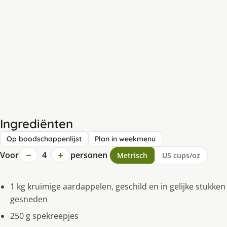
Ingrediënten
Op boodschappenlijst
Plan in weekmenu
−
+
Voor
4
personen
Metrisch
US cups/oz
1 kg kruimige aardappelen, geschild en in gelijke stukken
gesneden
250 g spekreepjes