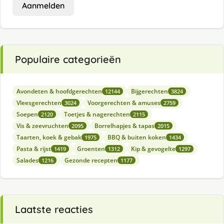
Aanmelden
Populaire categorieën
Avondeten & hoofdgerechten
Bijgerechten
12144
3824
Vleesgerechten
Voorgerechten & amuses
3024
2759
Soepen
Toetjes & nagerechten
2120
2115
Vis & zeevruchten
Borrelhapjes & tapas
2095
2015
Taarten, koek & gebak
BBQ & buiten koken
1975
1434
Pasta & rijst
Groenten
Kip & gevogelte
1419
1312
1297
Salades
Gezonde recepten
1216
1177
Laatste reacties