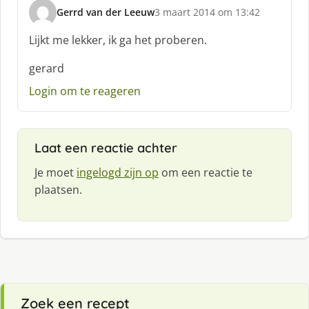
Gerrd van der Leeuw
3 maart 2014 om 13:42
s
c
Lijkt me lekker, ik ga het proberen.
h
r
gerard
e
Login om te reageren
e
f
:
Laat een reactie achter
Je moet
ingelogd zijn op
om een reactie te
plaatsen.
Zoek een recept