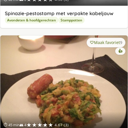
Spinazie-pestostamp met verpakte kabeljauw
Avondeten & hoofdgerechten
Stamppotten
Maak favoriet
9
👍
★★★★★
⏱ 45 min
👥 4
4.67 (3)