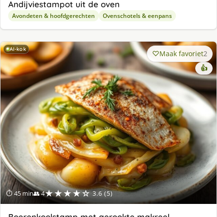
Andijviestampot uit de oven
Avondeten & hoofdgerechten
Ovenschotels & eenpans
AI-kok
Maak favoriet
2
👍
★★★★☆
⏱ 45 min
👥 4
3.6 (5)
Boerenkoolstamp met gerookte makreel