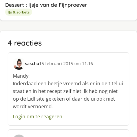
Dessert : Ijsje van de Fijnproever
IJs & sorbets
4 reacties
sascha
15 februari 2015 om 11:16
s
c
Mandy:
h
Inderdaad een beetje vreemd als er in de titel ui
r
staat en in het recept zelf niet. Ik heb nog niet
e
op de Lidl site gekeken of daar de ui ook niet
e
f
wordt vernoemd.
:
Login om te reageren