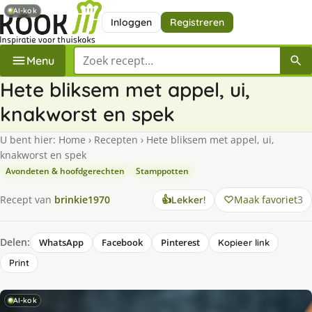
AI-kok
Inloggen
Registreren
Zoek een recept
Menu
Hete bliksem met appel, ui,
knakworst en spek
U bent hier:
Home
›
Recepten
›
Hete bliksem met appel, ui,
knakworst en spek
Avondeten & hoofdgerechten
Stamppotten
Maak favoriet
3
Recept van
brinkie1970
👍
Lekker!
Delen:
WhatsApp
Facebook
Pinterest
Kopieer link
Print
AI-kok