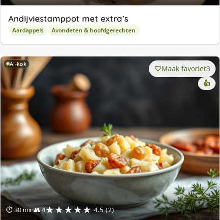
Andijviestamppot met extra’s
Aardappels
Avondeten & hoofdgerechten
AI-kok
Maak favoriet
3
👍
★★★★★
⏱ 30 min
👥 4
4.5 (2)