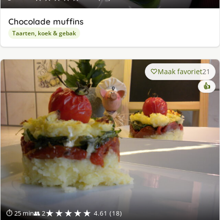
Chocolade muffins
Taarten, koek & gebak
Maak favoriet
21
👍
★★★★★
⏱ 25 min
👥 2
4.61 (18)