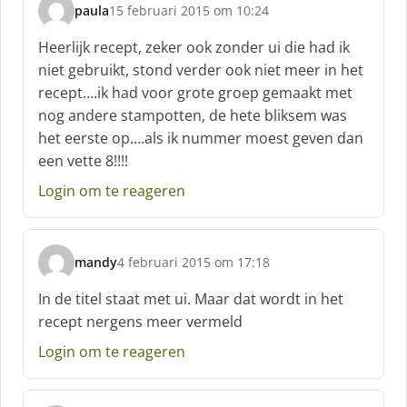
paula
15 februari 2015 om 10:24
s
c
Heerlijk recept, zeker ook zonder ui die had ik
h
niet gebruikt, stond verder ook niet meer in het
r
recept….ik had voor grote groep gemaakt met
e
nog andere stampotten, de hete bliksem was
e
f
het eerste op….als ik nummer moest geven dan
:
een vette 8!!!!
Login om te reageren
mandy
4 februari 2015 om 17:18
s
c
In de titel staat met ui. Maar dat wordt in het
h
recept nergens meer vermeld
r
e
Login om te reageren
e
f
: