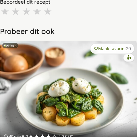
Beoordeel dit recept
★
★
★
★
★
Probeer dit ook
AI-kok
Maak favoriet
20
👍
★★★★☆
⏱ 40 min
👥 2
4.38 (8)