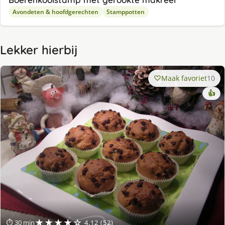
Avondeten & hoofdgerechten
Stamppotten
Lekker hierbij
Maak favoriet
10
👍
★★★★☆
⏱ 30 min
4.12 (52)