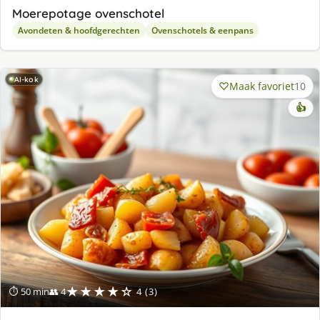
Moerepotage ovenschotel
Avondeten & hoofdgerechten
Ovenschotels & eenpans
AI-kok
Maak favoriet
10
👍
★★★★☆
⏱ 50 min
👥 4
4 (3)