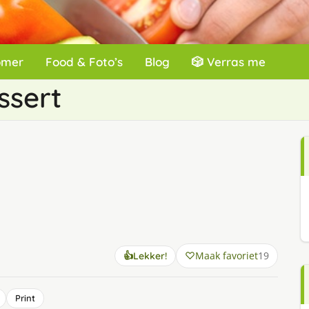
omer
Food & Foto’s
Blog
🎲 Verras me
ssert
Maak favoriet
19
👍
Lekker!
Print