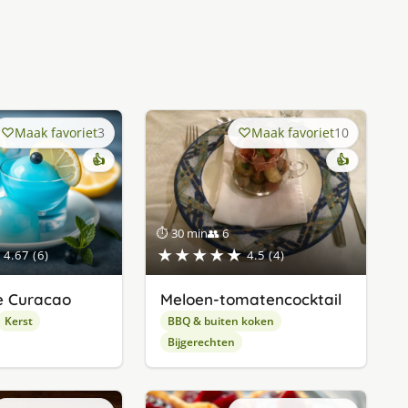
Maak favoriet
3
Maak favoriet
10
👍
👍
⏱ 30 min
👥 6
★★★★★
4.67 (6)
4.5 (4)
e Curacao
Meloen-tomatencocktail
Kerst
BBQ & buiten koken
Bijgerechten