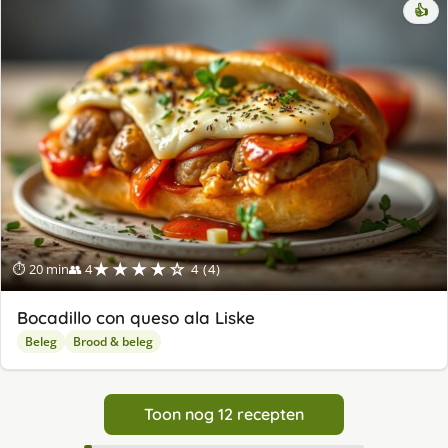
👍
★★★★☆
⏱ 20 min
👥 4
4 (4)
Bocadillo con queso ala Liske
Beleg
Brood & beleg
Toon nog 12 recepten