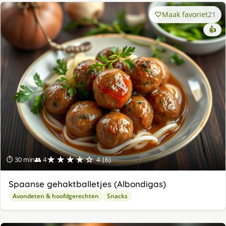
Maak favoriet
21
👍
★★★★☆
⏱ 30 min
👥 4
4 (6)
Spaanse gehaktballetjes (Albondigas)
Avondeten & hoofdgerechten
Snacks