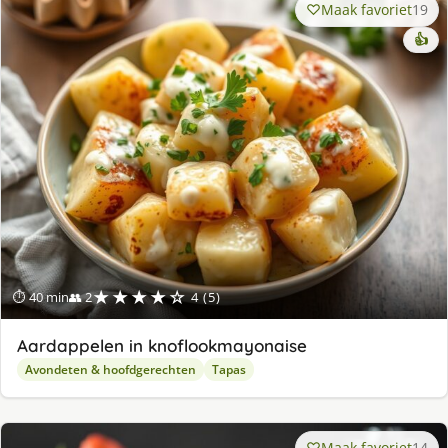
Maak favoriet
19
👍
★★★★☆
⏱ 40 min
👥 2
4 (5)
Aardappelen in knoflookmayonaise
Avondeten & hoofdgerechten
Tapas
Maak favoriet
14