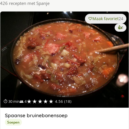
426 recepten met Spanje
Maak favoriet
24
ke
👍
1
lek
ge
★★★★★
⏱ 30 min
👥 4
4.56 (18)
Spaanse bruinebonensoep
Soepen