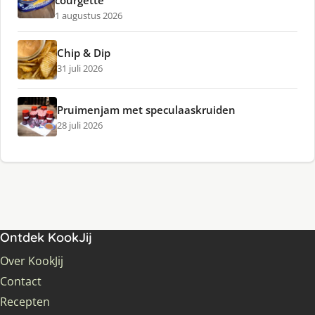
1 augustus 2026
Chip & Dip
31 juli 2026
Pruimenjam met speculaaskruiden
28 juli 2026
Ontdek KookJij
Over KookJij
Contact
Recepten