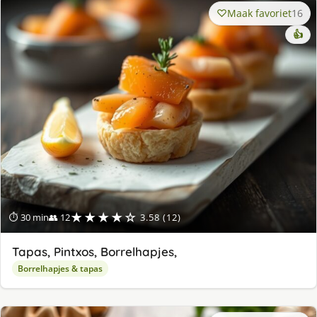
Maak favoriet
16
👍
★★★★☆
⏱ 30 min
👥 12
3.58 (12)
Tapas, Pintxos, Borrelhapjes,
Borrelhapjes & tapas