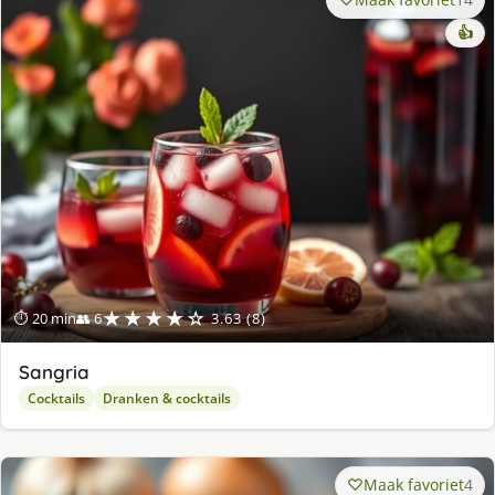
👍
★★★★☆
⏱ 20 min
👥 6
3.63 (8)
Sangria
Cocktails
Dranken & cocktails
Maak favoriet
4