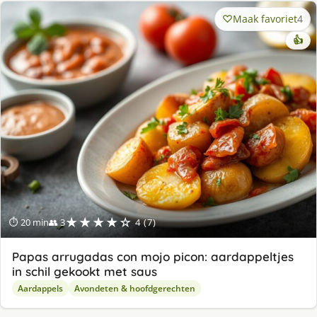
Maak favoriet
4
👍
★★★★☆
⏱ 20 min
👥 3
4 (7)
Papas arrugadas con mojo picon: aardappeltjes
in schil gekookt met saus
Aardappels
Avondeten & hoofdgerechten