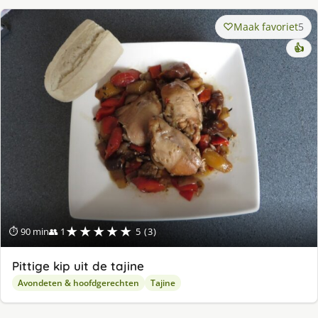
Maak favoriet
5
👍
★★★★★
⏱ 90 min
👥 1
5 (3)
Pittige kip uit de tajine
Avondeten & hoofdgerechten
Tajine