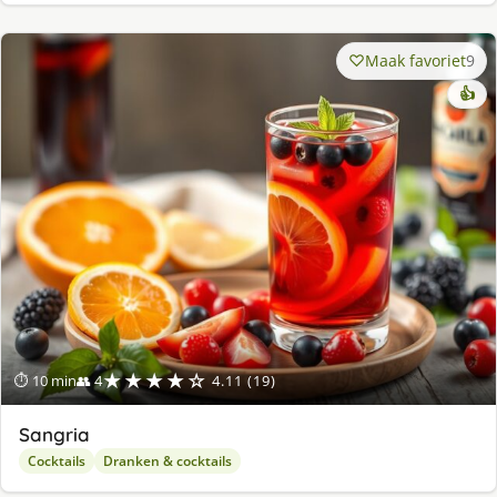
Maak favoriet
9
👍
★★★★☆
⏱ 10 min
👥 4
4.11 (19)
Sangria
Cocktails
Dranken & cocktails