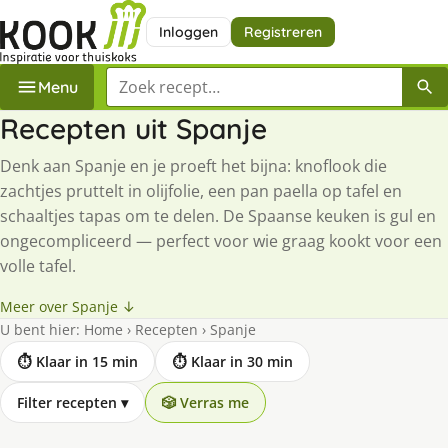
Inloggen
Registreren
Zoek een recept
Menu
Recepten uit Spanje
Denk aan Spanje en je proeft het bijna: knoflook die
zachtjes pruttelt in olijfolie, een pan paella op tafel en
schaaltjes tapas om te delen. De Spaanse keuken is gul en
ongecompliceerd — perfect voor wie graag kookt voor een
volle tafel.
Meer over Spanje ↓
U bent hier:
Home
›
Recepten
›
Spanje
⏱ Klaar in 15 min
⏱ Klaar in 30 min
Filter recepten
▾
🎲 Verras me