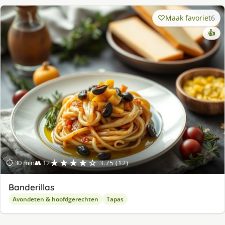
Maak favoriet
6
👍
★★★★☆
⏱ 30 min
👥 12
3.75 (12)
Banderillas
Avondeten & hoofdgerechten
Tapas