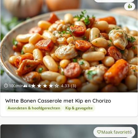
👍
★★★★☆
⏱ 100 min
👥 4
4.33 (3)
Witte Bonen Casserole met Kip en Chorizo
Avondeten & hoofdgerechten
Kip & gevogelte
Maak favoriet
6