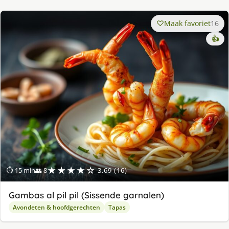
Maak favoriet
16
👍
★★★★☆
⏱ 15 min
👥 8
3.69 (16)
Gambas al pil pil (Sissende garnalen)
Avondeten & hoofdgerechten
Tapas