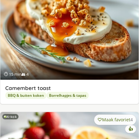
⏱ 15 min
👥 4
Camembert toast
BBQ & buiten koken
Borrelhapjes & tapas
AI-kok
Maak favoriet
4
👍