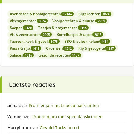
Avondeten & hoofdgerechten
Bijgerechten
12144
3824
Vleesgerechten
Voorgerechten & amuses
3024
2759
Soepen
Toetjes & nagerechten
2120
2115
Vis & zeevruchten
Borrelhapjes & tapas
2095
2015
Taarten, koek & gebak
BBQ & buiten koken
1975
1434
Pasta & rijst
Groenten
Kip & gevogelte
1419
1312
1297
Salades
Gezonde recepten
1216
1177
Laatste reacties
anna
over
Pruimenjam met speculaaskruiden
Wilmie
over
Pruimenjam met speculaaskruiden
HarryLohr
over
Gevuld Turks brood