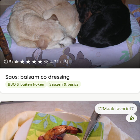
★★★★☆
⏱ 5 min
4.31 (16)
Saus: balsamico dressing
BBQ & buiten koken
Sauzen & basics
Maak favoriet
7
👍