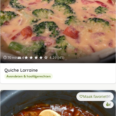
★★★★☆
⏱ 70 min
👥 4
4.29 (45)
Quiche Lorraine
Avondeten & hoofdgerechten
Maak favoriet
91
ke
👍
1
lek
ge