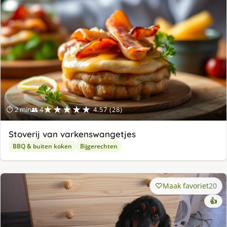
★★★★★
⏱ 2 min
👥 4
4.57 (28)
Stoverij van varkenswangetjes
BBQ & buiten koken
Bijgerechten
Maak favoriet
20
👍