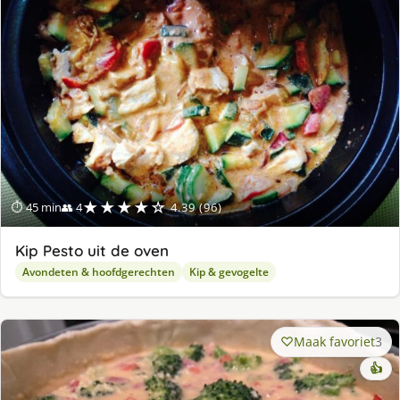
ge
★★★★☆
⏱ 45 min
👥 4
4.39 (96)
Kip Pesto uit de oven
Avondeten & hoofdgerechten
Kip & gevogelte
Maak favoriet
3
👍