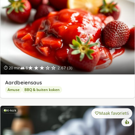
★★★☆☆
⏱ 20 min
👥 8
2.67 (3)
Aardbeiensaus
Amuse
BBQ & buiten koken
AI-kok
Maak favoriet
6
👍