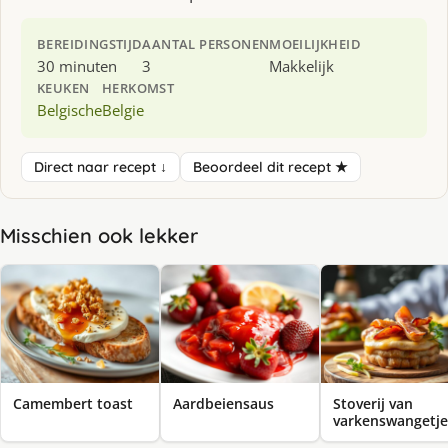
BEREIDINGSTIJD
AANTAL PERSONEN
MOEILIJKHEID
30 minuten
3
Makkelijk
KEUKEN
HERKOMST
Belgische
Belgie
Direct naar recept ↓
Beoordeel dit recept ★
Misschien ook lekker
Camembert toast
Aardbeiensaus
Stoverij van
varkenswangetje