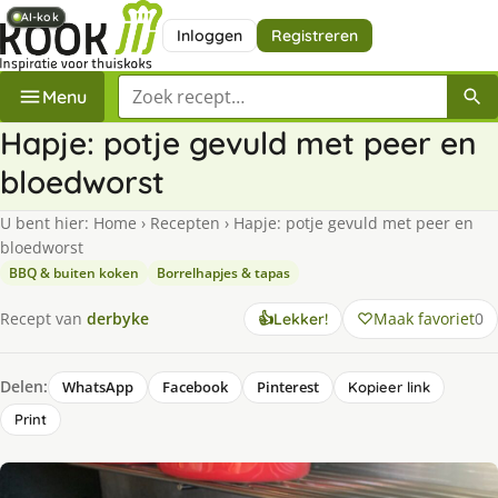
AI-kok
AI-kok
AI-kok
Inloggen
Registreren
Zoek een recept
Menu
Hapje: potje gevuld met peer en
bloedworst
U bent hier:
Home
›
Recepten
›
Hapje: potje gevuld met peer en
bloedworst
BBQ & buiten koken
Borrelhapjes & tapas
Maak favoriet
0
Recept van
derbyke
👍
Lekker!
Delen:
WhatsApp
Facebook
Pinterest
Kopieer link
Print