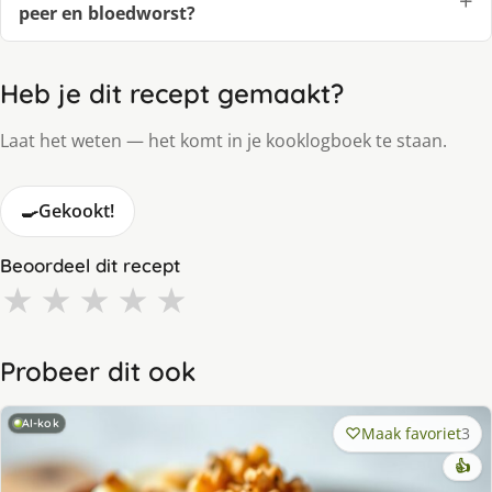
peer en bloedworst?
Heb je dit recept gemaakt?
Laat het weten — het komt in je kooklogboek te staan.
🍳
Gekookt!
Beoordeel dit recept
★
★
★
★
★
Probeer dit ook
AI-kok
Maak favoriet
3
👍