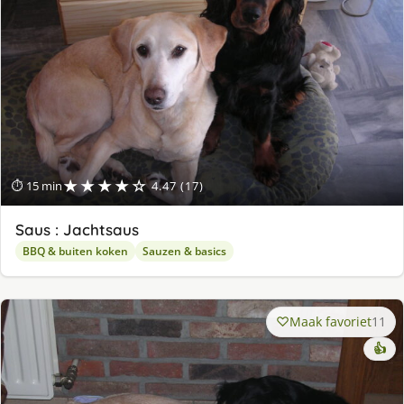
★★★★☆
⏱ 15 min
4.47 (17)
Saus : Jachtsaus
BBQ & buiten koken
Sauzen & basics
Maak favoriet
11
👍