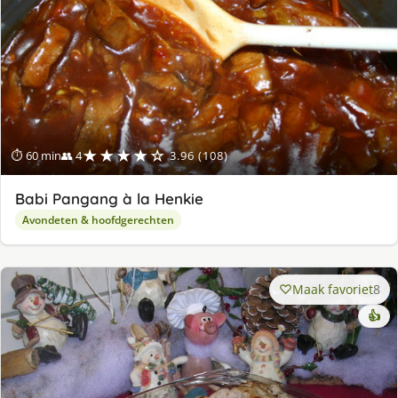
★★★★☆
⏱ 60 min
👥 4
3.96 (108)
Babi Pangang à la Henkie
Avondeten & hoofdgerechten
Maak favoriet
8
👍