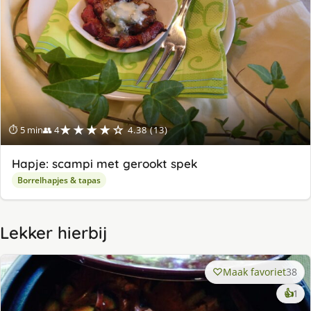
★★★★☆
⏱ 5 min
👥 4
4.38 (13)
Hapje: scampi met gerookt spek
Borrelhapjes & tapas
Lekker hierbij
Maak favoriet
38
ke
👍
1
lek