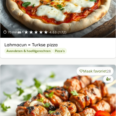
★★★★★
⏱ 70 min
👥 1
4.63 (172)
Lahmacun = Turkse pizza
Avondeten & hoofdgerechten
Pizza's
Maak favoriet
28
ke
👍
1
lek
ge