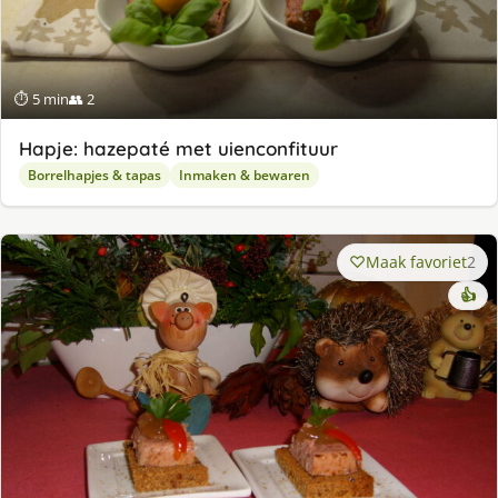
⏱ 5 min
👥 2
Hapje: hazepaté met uienconfituur
Borrelhapjes & tapas
Inmaken & bewaren
Maak favoriet
2
👍