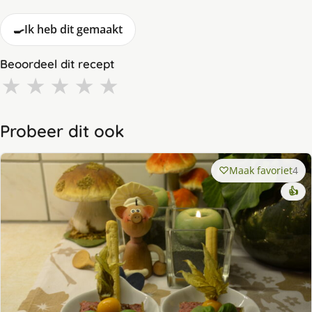
🍳
Ik heb dit gemaakt
Beoordeel dit recept
★
★
★
★
★
Probeer dit ook
Maak favoriet
4
👍