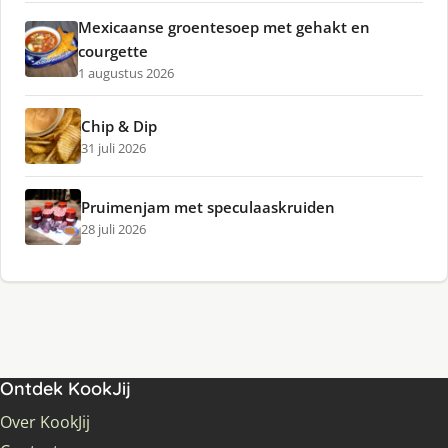
Mexicaanse groentesoep met gehakt en
courgette
1 augustus 2026
Chip & Dip
31 juli 2026
Pruimenjam met speculaaskruiden
28 juli 2026
Ontdek KookJij
Over KookJij