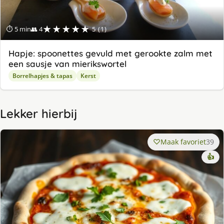
★★★★★
⏱ 5 min
👥 4
5 (1)
Hapje: spoonettes gevuld met gerookte zalm met
een sausje van mierikswortel
Borrelhapjes & tapas
Kerst
Lekker hierbij
Maak favoriet
39
👍