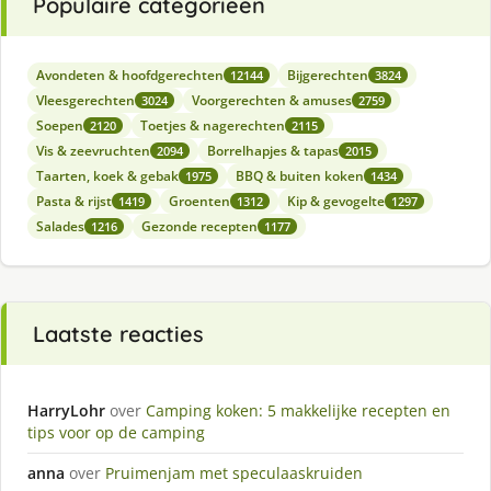
Populaire categorieën
Avondeten & hoofdgerechten
Bijgerechten
12144
3824
Vleesgerechten
Voorgerechten & amuses
3024
2759
Soepen
Toetjes & nagerechten
2120
2115
Vis & zeevruchten
Borrelhapjes & tapas
2094
2015
Taarten, koek & gebak
BBQ & buiten koken
1975
1434
Pasta & rijst
Groenten
Kip & gevogelte
1419
1312
1297
Salades
Gezonde recepten
1216
1177
Laatste reacties
HarryLohr
over
Camping koken: 5 makkelijke recepten en
tips voor op de camping
anna
over
Pruimenjam met speculaaskruiden