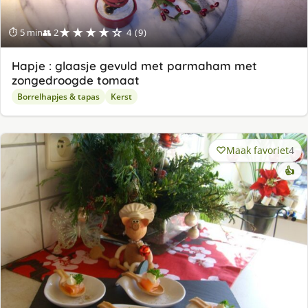
★★★★☆
⏱ 5 min
👥 2
4 (9)
Hapje : glaasje gevuld met parmaham met
zongedroogde tomaat
Borrelhapjes & tapas
Kerst
Maak favoriet
4
👍