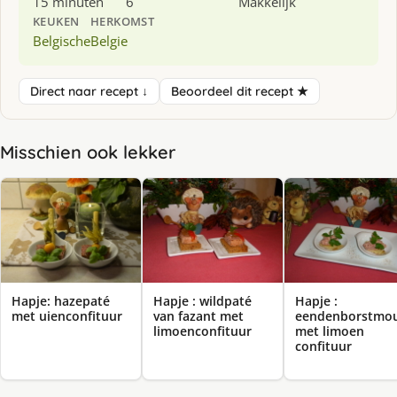
15 minuten
6
Makkelijk
KEUKEN
HERKOMST
Belgische
Belgie
Direct naar recept ↓
Beoordeel dit recept ★
Misschien ook lekker
Hapje: hazepaté
Hapje : wildpaté
Hapje :
met uienconfituur
van fazant met
eendenborstmo
limoenconfituur
met limoen
confituur