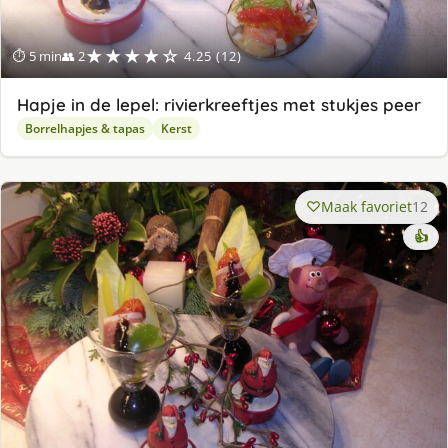
★★★★☆
⏱ 5 min
👥 2
4.25 (12)
Hapje in de lepel: rivierkreeftjes met stukjes peer
Borrelhapjes & tapas
Kerst
Maak favoriet
12
👍