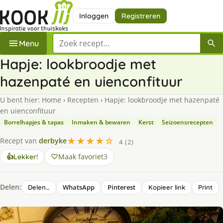
Inloggen
Registreren
Zoek een recept
Menu
Hapje: lookbroodje met
hazenpaté en uienconfituur
U bent hier:
Home
›
Recepten
›
Hapje: lookbroodje met hazenpaté
en uienconfituur
Borrelhapjes & tapas
Inmaken & bewaren
Kerst
Seizoensrecepten
★★★★☆
Recept van
derbyke
4 (2)
Maak favoriet
3
👍
Lekker!
Delen:
WhatsApp
Pinterest
Delen…
Kopieer link
Print