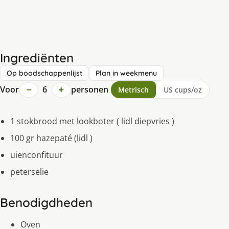
Ingrediënten
Op boodschappenlijst
Plan in weekmenu
−
+
Voor
6
personen
Metrisch
US cups/oz
1 stokbrood met lookboter ( lidl diepvries )
100 gr hazepaté (lidl )
uienconfituur
peterselie
Benodigdheden
Oven