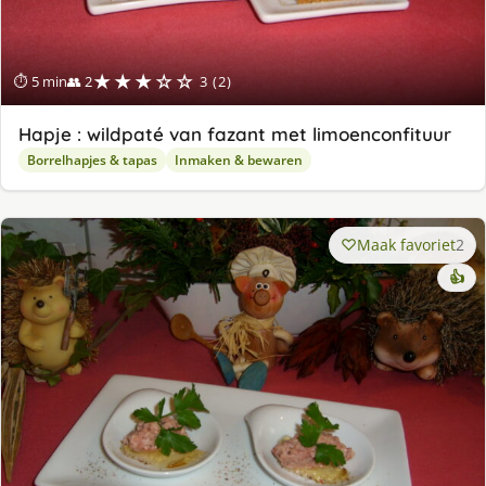
★★★☆☆
⏱ 5 min
👥 2
3 (2)
Hapje : wildpaté van fazant met limoenconfituur
Borrelhapjes & tapas
Inmaken & bewaren
Maak favoriet
2
👍