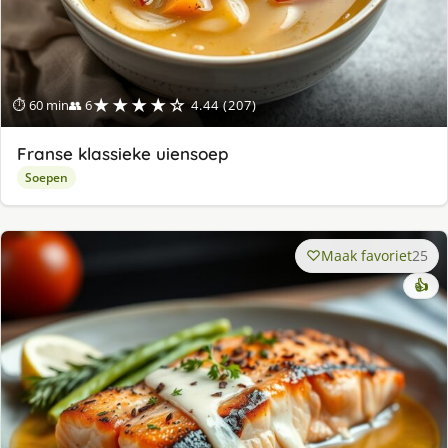
★★★★☆
⏱ 60 min
👥 6
4.44 (207)
Franse klassieke uiensoep
Soepen
Maak favoriet
25
👍