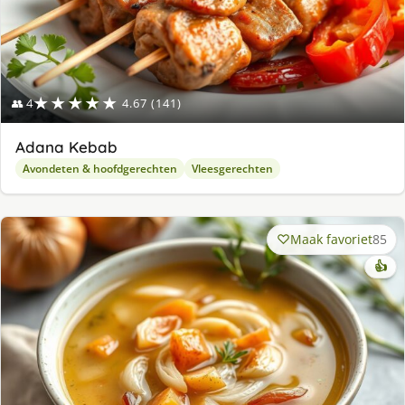
★★★★★
👥 4
4.67 (141)
Adana Kebab
Avondeten & hoofdgerechten
Vleesgerechten
Maak favoriet
85
👍