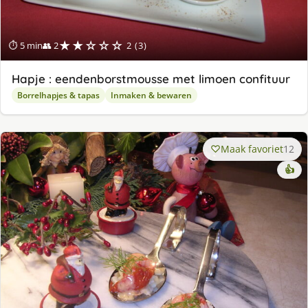
★★☆☆☆
⏱ 5 min
👥 2
2 (3)
Hapje : eendenborstmousse met limoen confituur
Borrelhapjes & tapas
Inmaken & bewaren
Maak favoriet
12
👍