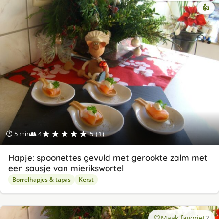
👍
★★★★★
⏱ 5 min
👥 4
5 (1)
Hapje: spoonettes gevuld met gerookte zalm met
een sausje van mierikswortel
Borrelhapjes & tapas
Kerst
Maak favoriet
2