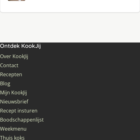
Ontdek KookJij
Over KookJij
Contact
Recepten
Blog
Mijn KookJij
Nieuwsbrief
Recept insturen
Boodschappenlijst
Weekmenu
Thuis koks