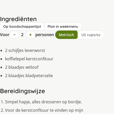
Ingrediënten
Op boodschappenlijst
Plan in weekmenu
−
+
Voor
2
personen
Metrisch
US cups/oz
2 schijfjes leverworst
koffielepel kerstconfituur
2 blaadjes witloof
2 blaadjes bladpeterselie
Bereidingswijze
Simpel hapje, alles dresseren op bordje.
Voor de kerstconfituur te vinden op mijn