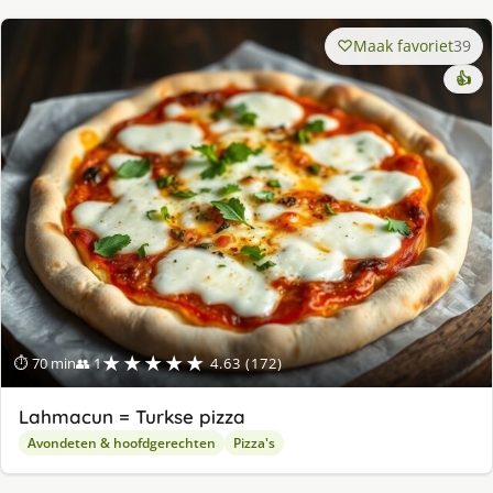
Maak favoriet
39
👍
★★★★★
⏱ 70 min
👥 1
4.63 (172)
Lahmacun = Turkse pizza
Avondeten & hoofdgerechten
Pizza's