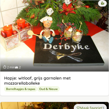
👍
⏱ 2 min
👥 2
Hapje: witloof, grijs garnalen met
mozzarellabolleke
Borrelhapjes & tapas
Oud & Nieuw
Maak favoriet
3