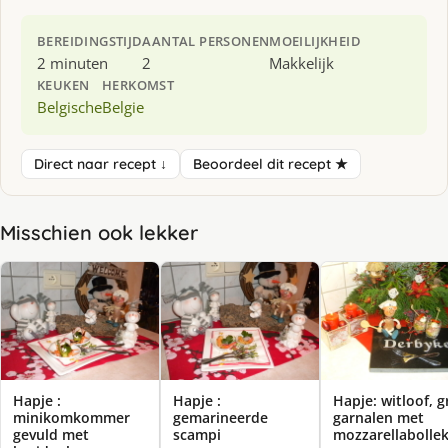
BEREIDINGSTIJD
AANTAL PERSONEN
MOEILIJKHEID
2 minuten
2
Makkelijk
KEUKEN
HERKOMST
Belgische
Belgie
Direct naar recept ↓
Beoordeel dit recept ★
Misschien ook lekker
Hapje :
Hapje :
Hapje: witloof, gr
minikomkommer
gemarineerde
garnalen met
gevuld met
scampi
mozzarellabolle