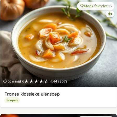
Maak favoriet
85
👍
★★★★☆
⏱ 60 min
👥 6
4.44 (207)
Franse klassieke uiensoep
Soepen