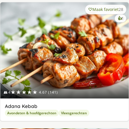
Maak favoriet
28
ke
👍
1
lek
ge
★★★★★
👥 4
4.67 (141)
Adana Kebab
Avondeten & hoofdgerechten
Vleesgerechten