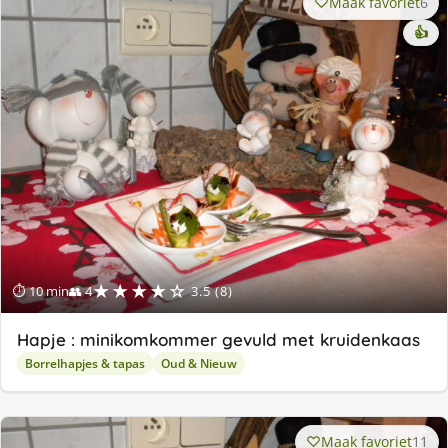
Maak favoriet
6
👍
★★★★☆
⏱ 10 min
👥 4
3.5 (8)
Hapje : minikomkommer gevuld met kruidenkaas
Borrelhapjes & tapas
Oud & Nieuw
Maak favoriet
11