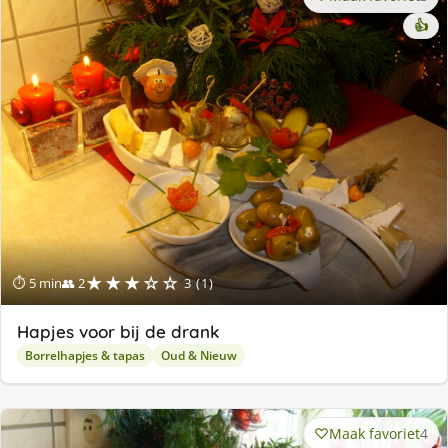
👍
★★★☆☆
⏱ 5 min
👥 2
3 (1)
Hapjes voor bij de drank
Borrelhapjes & tapas
Oud & Nieuw
Maak favoriet
4