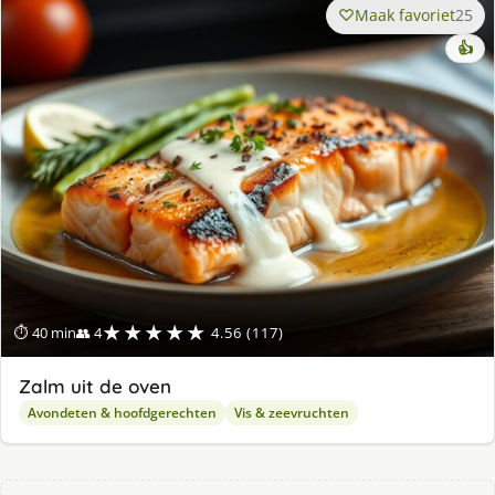
Maak favoriet
25
👍
★★★★★
⏱ 40 min
👥 4
4.56 (117)
Zalm uit de oven
Avondeten & hoofdgerechten
Vis & zeevruchten