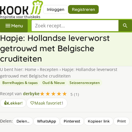
Inloggen
Registreren
Zoek een recept
Menu
Hapje: Hollandse leverworst
getrouwd met Belgische
cruditeiten
U bent hier:
Home
›
Recepten
›
Hapje: Hollandse leverworst
getrouwd met Belgische cruditeiten
Borrelhapjes & tapas
Oud & Nieuw
Seizoensrecepten
★★★★★
Recept van
derbyke
5 (1)
Maak favoriet
1
👍
Lekker!
Delen:
WhatsApp
Pinterest
Delen…
Kopieer link
Print