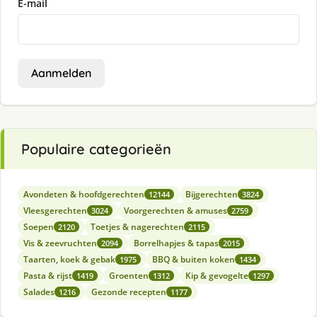
E-mail
Aanmelden
Populaire categorieën
Avondeten & hoofdgerechten
Bijgerechten
12144
3824
Vleesgerechten
Voorgerechten & amuses
3024
2759
Soepen
Toetjes & nagerechten
2120
2115
Vis & zeevruchten
Borrelhapjes & tapas
2094
2015
Taarten, koek & gebak
BBQ & buiten koken
1975
1434
Pasta & rijst
Groenten
Kip & gevogelte
1419
1312
1297
Salades
Gezonde recepten
1216
1177