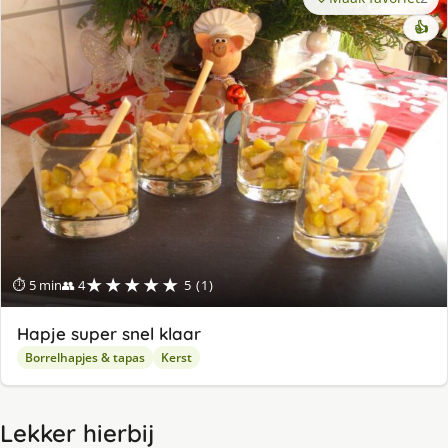
👍
★★★★★
⏱ 5 min
👥 4
5 (1)
Hapje super snel klaar
Borrelhapjes & tapas
Kerst
Lekker hierbij