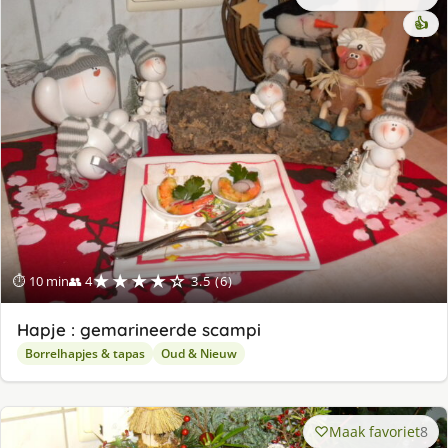
👍
★★★★☆
⏱ 10 min
👥 4
3.5 (6)
Hapje : gemarineerde scampi
Borrelhapjes & tapas
Oud & Nieuw
Maak favoriet
8