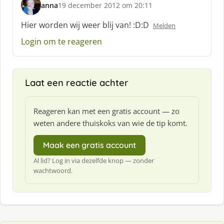
anna
19 december 2012 om 20:11
s
c
Hier worden wij weer blij van! :D:D
Melden
h
Login om te reageren
r
e
e
f
Laat een reactie achter
:
Reageren kan met een gratis account — zo
weten andere thuiskoks van wie de tip komt.
Maak een gratis account
Al lid? Log in via dezelfde knop — zonder
wachtwoord.