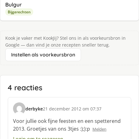
Bulgur
Bijgerechten
Kook je vaker met KookJij? Stel ons in als voorkeursbron in
Google — dan vind je onze recepten sneller terug.
Instellen als voorkeursbron
4 reacties
derbyke
21 december 2012 om 07:37
s
c
Voor jullie ook fijne feesten en een spetterend
h
2013. Groetjes van ons 3tjes :);):p
Melden
r
e