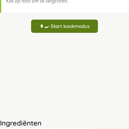
Klik op foto om te vergroten.
👩‍🍳 Start kookmodus
Ingrediënten