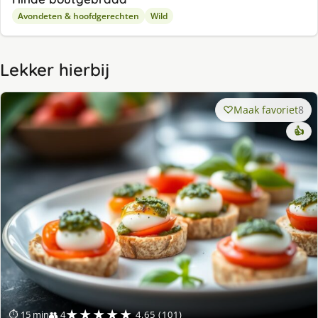
Avondeten & hoofdgerechten
Wild
Lekker hierbij
Maak favoriet
8
👍
★★★★★
⏱ 15 min
👥 4
4.65 (101)