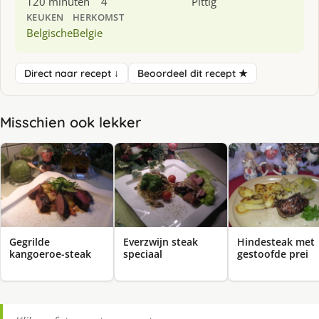
120 minuten
4
Pittig
KEUKEN
HERKOMST
Belgische
Belgie
Direct naar recept ↓
Beoordeel dit recept ★
Misschien ook lekker
Gegrilde
Everzwijn steak
Hindesteak met
kangoeroe-steak
speciaal
gestoofde prei