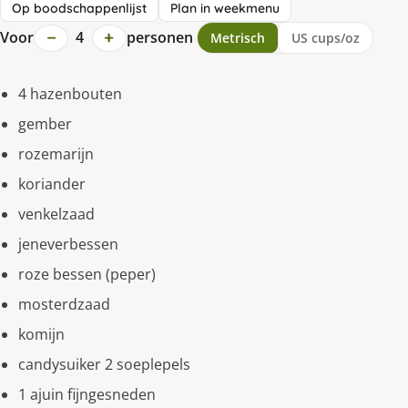
Op boodschappenlijst
Plan in weekmenu
−
+
Voor
4
personen
Metrisch
US cups/oz
4 hazenbouten
gember
rozemarijn
koriander
venkelzaad
jeneverbessen
roze bessen (peper)
mosterdzaad
komijn
candysuiker 2 soeplepels
1 ajuin fijngesneden