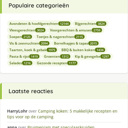
Populaire categorieën
Avondeten & hoofdgerechten
Bijgerechten
12144
3824
Vleesgerechten
Voorgerechten & amuses
3024
2759
Soepen
Toetjes & nagerechten
2120
2115
Vis & zeevruchten
Borrelhapjes & tapas
2094
2015
Taarten, koek & gebak
BBQ & buiten koken
1975
1434
Pasta & rijst
Groenten
Kip & gevogelte
1419
1312
1297
Salades
Gezonde recepten
1216
1177
Laatste reacties
HarryLohr
over
Camping koken: 5 makkelijke recepten en
tips voor op de camping
anna
over
Pruimenjam met speculaaskruiden