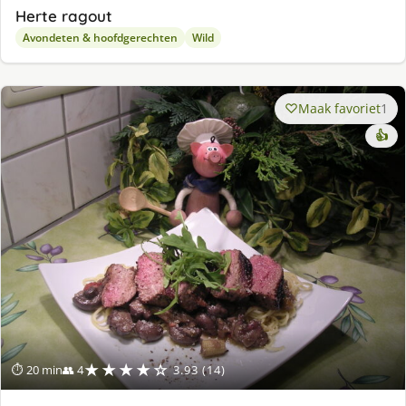
Herte ragout
Avondeten & hoofdgerechten
Wild
Maak favoriet
1
👍
★★★★☆
⏱ 20 min
👥 4
3.93 (14)