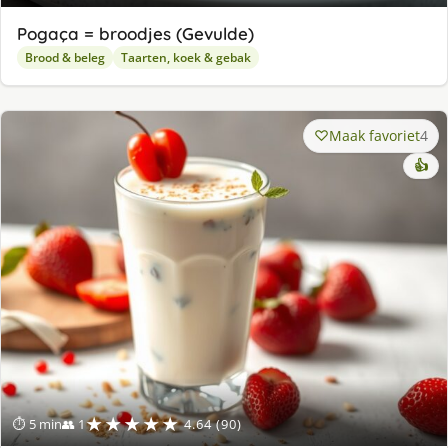
Pogaça = broodjes (Gevulde)
Brood & beleg
Taarten, koek & gebak
Maak favoriet
4
👍
★★★★★
⏱ 5 min
👥 1
4.64 (90)