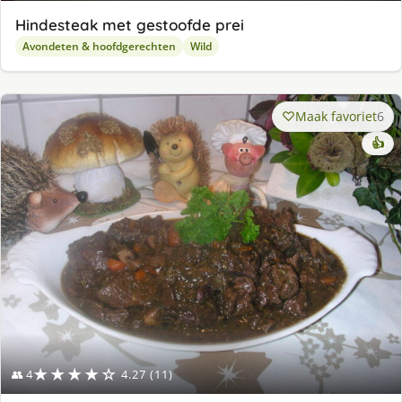
Hindesteak met gestoofde prei
Avondeten & hoofdgerechten
Wild
Maak favoriet
6
👍
★★★★☆
👥 4
4.27 (11)