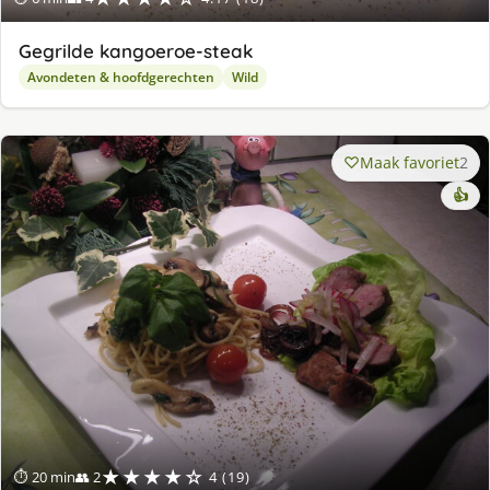
Gegrilde kangoeroe-steak
Avondeten & hoofdgerechten
Wild
Maak favoriet
2
👍
★★★★☆
⏱ 20 min
👥 2
4 (19)