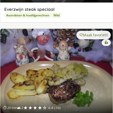
Everzwijn steak speciaal
Avondeten & hoofdgerechten
Wild
Maak favoriet
0
👍
★★★★☆
⏱ 20 min
👥 2
4.4 (10)