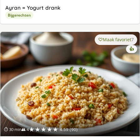
Ayran = Yogurt drank
Bijgerechten
Maak favoriet
7
👍
★★★★★
⏱ 30 min
👥 4
4.59 (90)