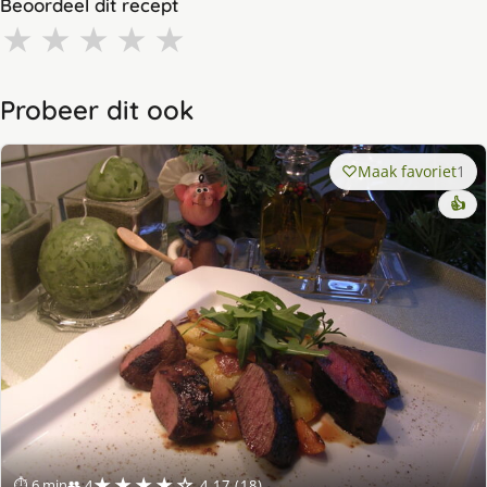
Beoordeel dit recept
★
★
★
★
★
Probeer dit ook
Maak favoriet
1
👍
★★★★☆
⏱ 6 min
👥 4
4.17 (18)