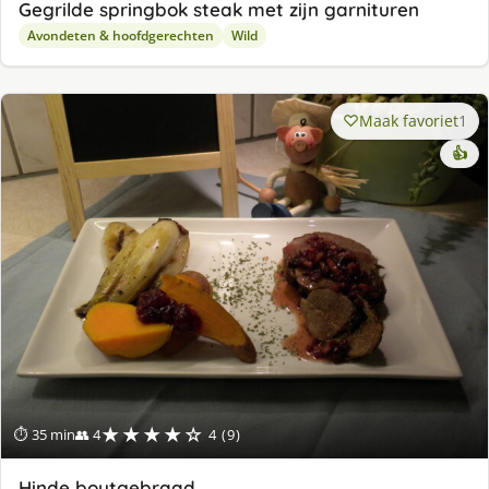
Gegrilde springbok steak met zijn garnituren
Avondeten & hoofdgerechten
Wild
Maak favoriet
1
👍
★★★★☆
⏱ 35 min
👥 4
4 (9)
Hinde boutgebraad