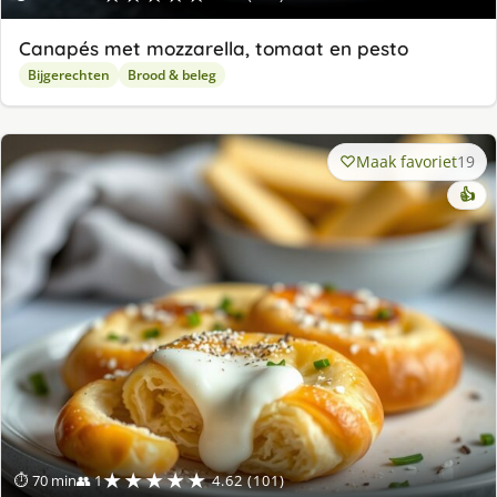
Canapés met mozzarella, tomaat en pesto
Bijgerechten
Brood & beleg
Maak favoriet
19
👍
★★★★★
⏱ 70 min
👥 1
4.62 (101)