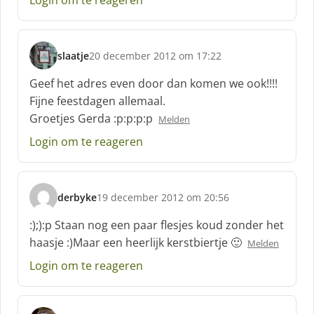
Login om te reageren
e
f
:
slaatje
20 december 2012 om 17:22
s
c
Geef het adres even door dan komen we ook!!!!
h
Fijne feestdagen allemaal.
r
Groetjes Gerda :p:p:p:p
Melden
e
e
Login om te reageren
f
:
derbyke
19 december 2012 om 20:56
s
c
:);):p Staan nog een paar flesjes koud zonder het
h
haasje :)Maar een heerlijk kerstbiertje 🙂
Melden
r
e
Login om te reageren
e
f
: