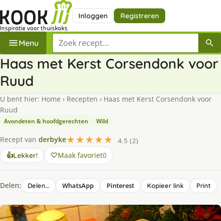
Inloggen
Registreren
Zoek een recept
Menu
Haas met Kerst Corsendonk voor
Ruud
U bent hier:
Home
›
Recepten
›
Haas met Kerst Corsendonk voor
Ruud
Avondeten & hoofdgerechten
Wild
★★★★★
Recept van
derbyke
4.5 (2)
Maak favoriet
0
👍
Lekker!
Delen:
WhatsApp
Pinterest
Delen…
Kopieer link
Print